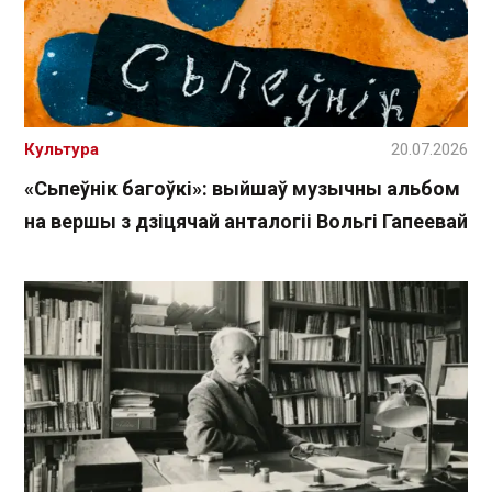
Культура
20.07.2026
«Сьпеўнік багоўкі»: выйшаў музычны альбом
на вершы з дзіцячай анталогіі Вольгі Гапеевай