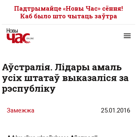
Падтрымайце «Новы Час» сёння!
Каб было што чытаць заўтра
Аўстралія. Лідары амаль
усіх штатаў выказаліся за
рэспубліку
Замежжа
25.01.2016