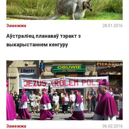
Замежжа
28.01.2016
Аўстраліец планаваў тэракт з
выкарыстаннем кенгуру
Замежжа
06.02.2016