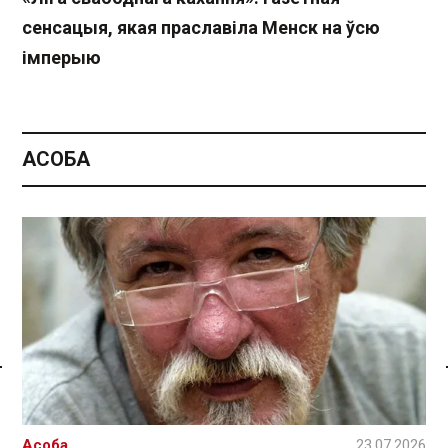
сенсацыя, якая праславіла Менск на ўсю
імперыю
АСОБА
Спасылка без VPN
Асоба
23.07.2026