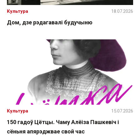
Культура
18.07.2026
Дом, дзе рэдагавалі будучыню
Культура
15.07.2026
150 гадоў Цётцы. Чаму Алёіза Пашкевіч і
сёньня апярэджвае свой час