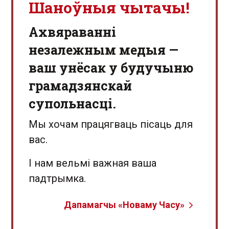
Шаноўныя чытачы!
Aхвяраванні
незалежным медыя —
ваш унёсак у будучыню
грамадзянскай
супольнасці.
Мы хочам працягваць пісаць для
вас.
І нам вельмі важная ваша
падтрымка.
Дапамагчы «Новаму Часу»