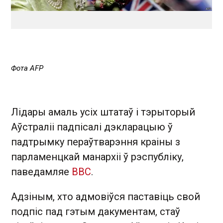
Фота AFP
Лідары амаль усіх штатаў і тэрыторый
Аўстраліі падпісалі дэкларацыю ў
падтрымку пераўтварэння краіны з
парламенцкай манархіі ў рэспубліку,
паведамляе
ВВС
.
Адзіным, хто адмовіўся паставіць свой
подпіс пад гэтым дакументам, стаў