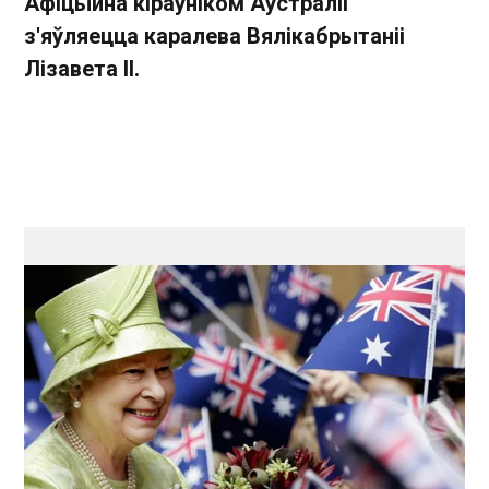
Афіцыйна кіраўніком Аўстраліі
з'яўляецца каралева Вялікабрытаніі
Лізавета II.