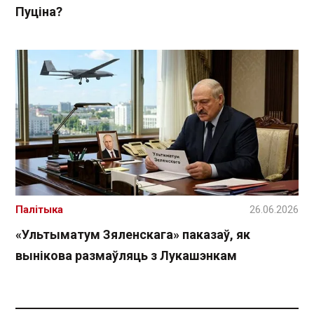
Пуціна?
Палітыка
26.06.2026
«Ультыматум Зяленскага» паказаў, як
вынікова размаўляць з Лукашэнкам