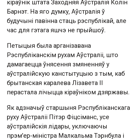
кіраўнік штата Заходняя Аўстралія Колін
Барнэт. На яго думку, Аўстралія ў
будучыні павінна стаць рэспублікай, але
час для гэтага яшчэ не прыйшоў.
Петыцыя была арганізавана
Рэспубліканскім рухам Аўстраліі, што
дамагаецца ўнясення змяненняў у
аўстралійскую канстытуцыю з тым, каб
брытанская каралева Лізавета II
перастала лічыцца кіраўніком дзяржавы.
Як адзначыў старшыня Рэспубліканскага
руху Аўстраліі Пітэр Фіцсіманс, усе
аўстралійскія лідары, уключаючы
прэм'ер-міністра Малкальма Тэрнбула і