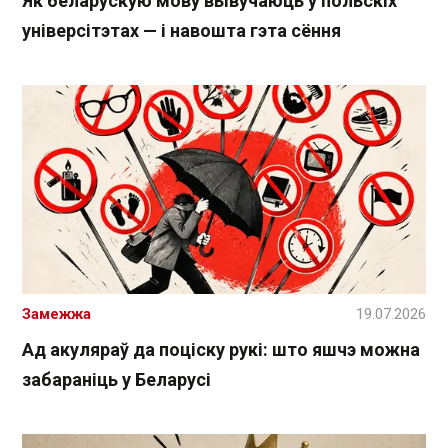
Як беларускую мову вывучаюць у польскіх
універсітэтах — і навошта гэта сёння
Замежжа
19.07.2026
Ад акуляраў да поціску рукі: што яшчэ можна
забараніць у Беларусі