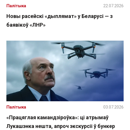
Палітыка
22.07.2026
Новы расейскі «дыплямат» у Беларусі — з
баявікоў «ЛНР»
Палітыка
03.07.2026
«Працяглая камандзіроўка»: ці атрымаў
Лукашэнка нешта, апроч экскурсіі ў бункер