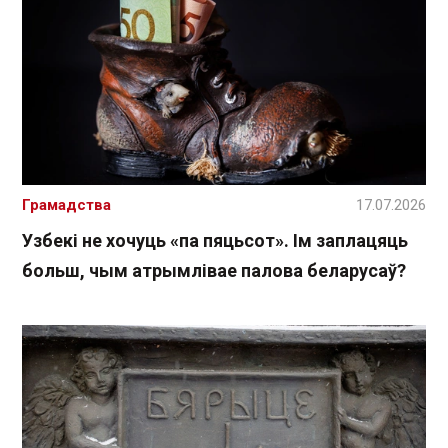
Грамадства
17.07.2026
Узбекі не хочуць «па пяцьсот». Ім заплацяць
больш, чым атрымлівае палова беларусаў?