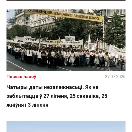
Повязь часоў
27.07.2026
Чатыры даты незалежнасьці. Як не
заблытацца ў 27 ліпеня, 25 сакавіка, 25
жніўня і 3 ліпеня