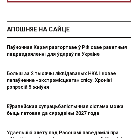
АПОШНЯЕ НА САЙЦЕ
Паўночная Карэя разгортвае ў РФ свае ракетныя
падраздзяленні для ўдараў па Украіне
Больш за 2 тысячы ліквідаваных НКА і новае
папаўненне «экстрэмісцкага» спісу. Хронікі
рэпрэсій 5 жніўня
Еўрапейская супрацьбалістычная сістэма можа
быць гатовая да сярэдзіны 2027 года
Удзельнікі злёту пад Расонамі паведамілі пра