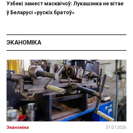
Узбекі замест масквічоў: Лукашэнка не вітае
ў Беларусі «рускіх братоў»
ЭКАНОМІКА
Эканоміка
31.07.2026