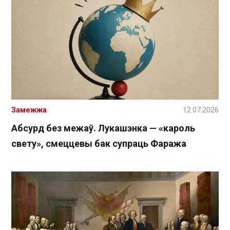
Замежжа
12.07.2026
Абсурд без межаў. Лукашэнка — «кароль
свету», смеццевы бак супраць Фаража