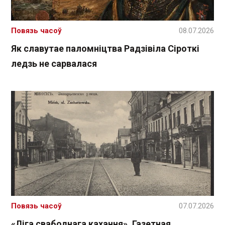
Повязь часоў
08.07.2026
Як славутае паломніцтва Радзівіла Сіроткі
ледзь не сарвалася
Повязь часоў
07.07.2026
«Ліга свабоднага кахання». Газетная