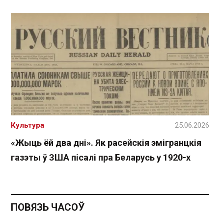
Культура
25.06.2026
«Жыць ёй два дні». Як расейскія эмігранцкія
газэты ў ЗША пісалі пра Беларусь у 1920-х
ПОВЯЗЬ ЧАСОЎ