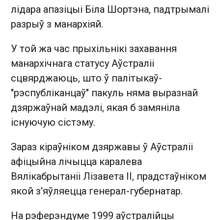
лідара апазіцыі Біла Шортэна, падтрымалі
разрыў з манархіяй.
У той жа час прыхільнікі захавання
манархічнага статусу Аўстраліі
сцвярджаюць, што ў палітыкаў-
"рэспубліканцаў" пакуль няма выразнай
дзяржаўнай мадэлі, якая б замяніла
існуючую сістэму.
Зараз кіраўніком дзяржавы ў Аўстраліі
афіцыйна лічыцца каралева
Вялікабрытаніі Лізавета II, прадстаўніком
якой з'яўляецца генерал-губернатар.
На рэферэндуме 1999 аўстралійцы