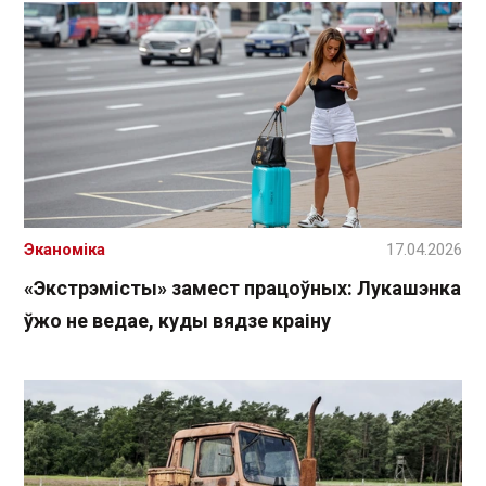
Эканоміка
17.04.2026
«Экстрэмісты» замест працоўных: Лукашэнка
ўжо не ведае, куды вядзе краіну