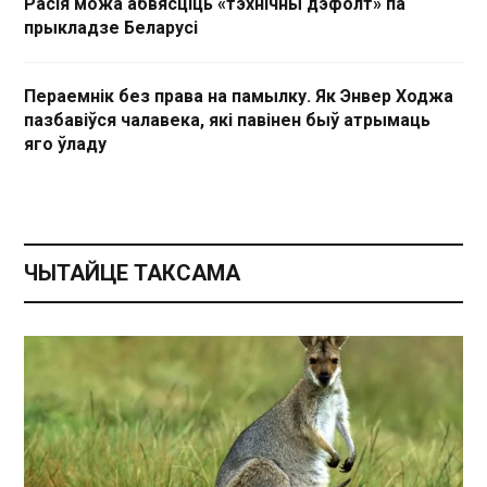
Расія можа абвясціць «тэхнічны дэфолт» па
прыкладзе Беларусі
Пераемнік без права на памылку. Як Энвер Ходжа
пазбавіўся чалавека, які павінен быў атрымаць
яго ўладу
ЧЫТАЙЦЕ ТАКСАМА