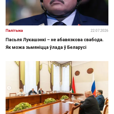
Палітыка
22.07.2026
Пасьля Лукашэнкі – не абавязкова свабода.
Як можа зьмяніцца ўлада ў Беларусі