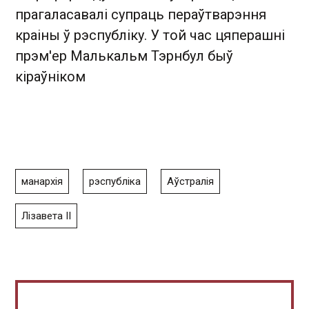
прагаласавалі супраць пераўтварэння
краіны ў рэспубліку. У той час цяперашні
прэм'ер Малькальм Тэрнбул быў
кіраўніком
манархія
рэспубліка
Аўстралія
Лізавета II