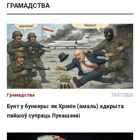
ГРАМАДСТВА
Грамадства
24.07.2026
Бунт у бункеры: як Хрэнін (амаль) адкрыта
пайшоў супраць Лукашэнкі