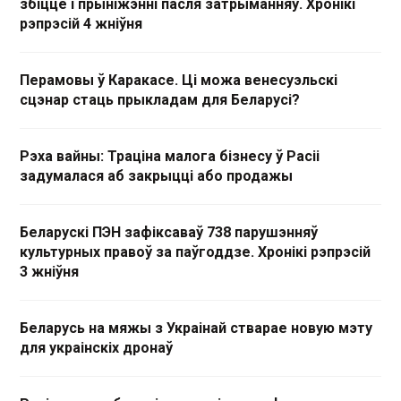
збіццё і прыніжэнні пасля затрыманняў. Хронікі
рэпрэсій 4 жніўня
Перамовы ў Каракасе. Ці можа венесуэльскі
сцэнар стаць прыкладам для Беларусі?
Рэха вайны: Траціна малога бізнесу ў Расіі
задумалася аб закрыцці або продажы
Беларускі ПЭН зафіксаваў 738 парушэнняў
культурных правоў за паўгоддзе. Хронікі рэпрэсій
3 жніўня
Беларусь на мяжы з Украінай стварае новую мэту
для украінскіх дронаў