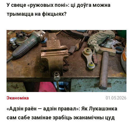
У свеце «ружовых поні»: ці доўга можна
трымацца на фікцыях?
Эканоміка
01.05.2026
«Адзін раён — адзін правал»: Як Лукашэнка
сам сабе замінае зрабіць эканамічны цуд