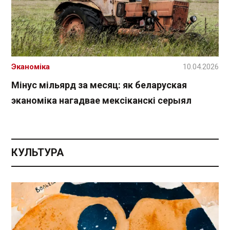
Эканоміка
10.04.2026
Мінус мільярд за месяц: як беларуская
эканоміка нагадвае мексіканскі серыял
КУЛЬТУРА