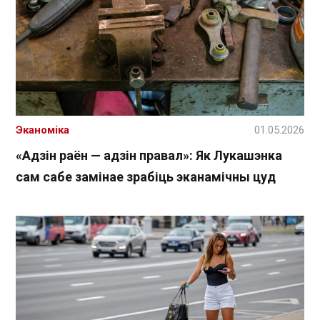
Эканоміка
01.05.2026
«Адзін раён — адзін правал»: Як Лукашэнка
сам сабе замінае зрабіць эканамічны цуд