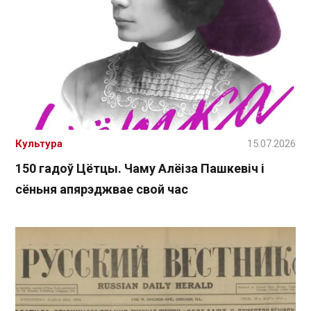
Культура
15.07.2026
150 гадоў Цётцы. Чаму Алёіза Пашкевіч і
сёньня апярэджвае свой час