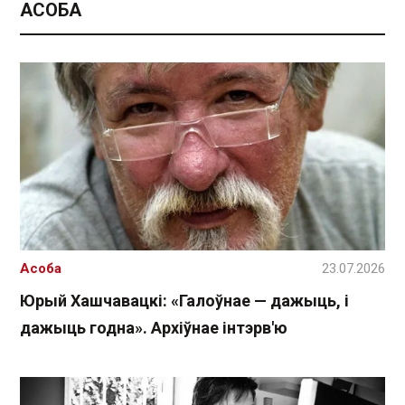
АСОБА
Асоба
23.07.2026
Юрый Хашчавацкі: «Галоўнае — дажыць, і
дажыць годна». Архіўнае інтэрв'ю