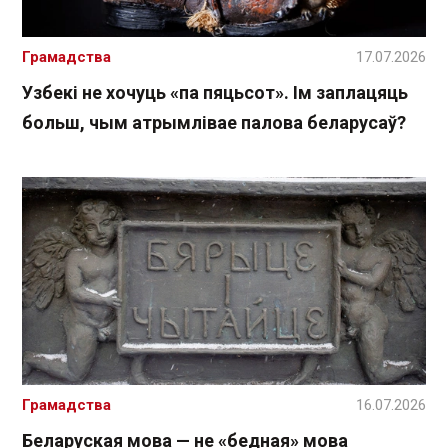
Грамадства
17.07.2026
Узбекі не хочуць «па пяцьсот». Ім заплацяць
больш, чым атрымлівае палова беларусаў?
Грамадства
16.07.2026
Беларуская мова — не «бедная» мова