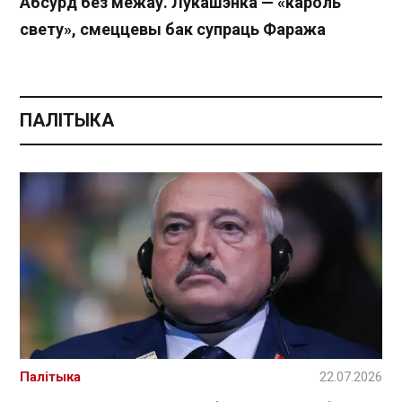
Абсурд без межаў. Лукашэнка — «кароль
свету», смеццевы бак супраць Фаража
ПАЛІТЫКА
Палітыка
22.07.2026