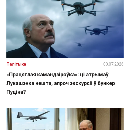
Палітыка
03.07.2026
«Працяглая камандзіроўка»: ці атрымаў
Лукашэнка нешта, апроч экскурсіі ў бункер
Пуціна?