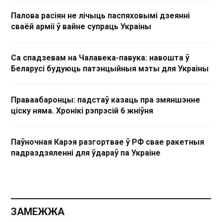
Палова расіян не лічыць паспяховымі дзеянні
сваёй арміі ў вайне супраць Украіны
Са спадзевам на Чалавека-павука: навошта ў
Беларусі будуюць патэнцыйныя мэты для Украіны
Праваабаронцы: падстаў казаць пра змяншэнне
ціску няма. Хронікі рэпрэсій 6 жніўня
Паўночная Карэя разгортвае ў РФ свае ракетныя
падраздзяленні для ўдараў па Украіне
ЗАМЕЖЖА