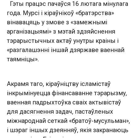
Гэты працэс пачаўся 16 лютага мінулага
года. Мурсі і кіраўнікоў «братэрства»
вінавацяць у змове з «замежнымі
арганізацыямі» з мэтай здзяйснення
тэрарыстычных актаў унутры краіны і
«разгалашэнні іншай дзяржаве ваеннай
таямніцы».
Акрамя таго, кіраўніцтву ісламістаў
інкрымінуецца фінансаванне тэрарызму,
ваенная падрыхтоўка сваіх актывістаў
для дасягнення задач, пастаўленых
міжнароднай сеткай «братоў-мусульман»,
і шэраг іншых дзеянняў, якія закранаюць