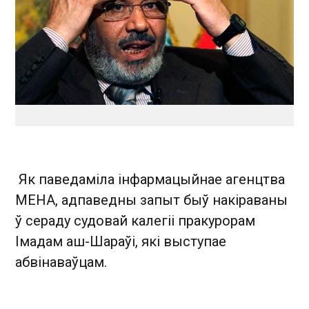
Як паведаміла інфармацыйнае агенцтва
МЕНА, адпаведны запыт быў накіраваны
ў сераду судовай калегіі пракурорам
Імадам аш-Шараўі, які выступае
абвінаваўцам.