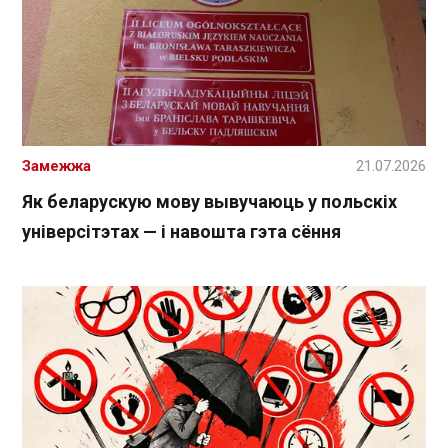
Замежжа
21.07.2026
Як беларускую мову вывучаюць у польскіх
універсітэтах — і навошта гэта сёння