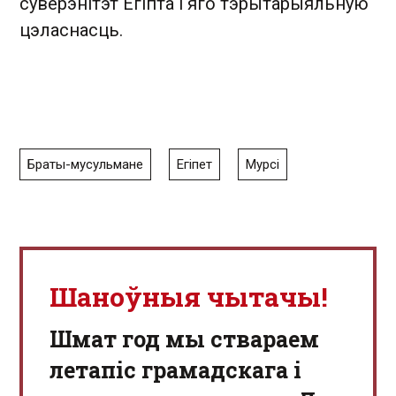
суверэнітэт Егіпта і яго тэрытарыяльную
цэласнасць.
Браты-мусульмане
Егіпет
Мурсі
Шаноўныя чытачы!
Шмат год мы ствараем
летапіс грамадскага і