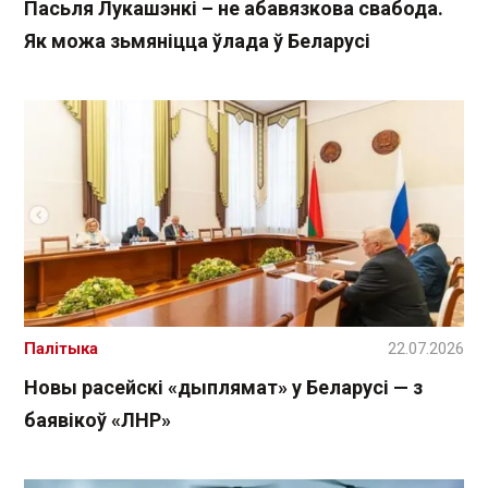
Пасьля Лукашэнкі – не абавязкова свабода.
Як можа зьмяніцца ўлада ў Беларусі
Палітыка
22.07.2026
Новы расейскі «дыплямат» у Беларусі — з
баявікоў «ЛНР»