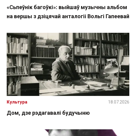
«Сьпеўнік багоўкі»: выйшаў музычны альбом
на вершы з дзіцячай анталогіі Вольгі Гапеевай
Культура
18.07.2026
Дом, дзе рэдагавалі будучыню