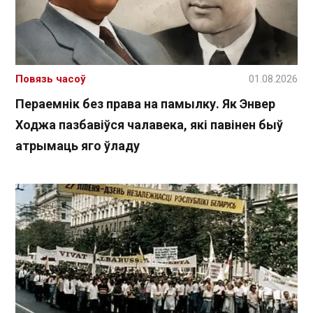
Повязь часоў
01.08.2026
Пераемнік без права на памылку. Як Энвер
Ходжа пазбавіўся чалавека, які павінен быў
атрымаць яго ўладу