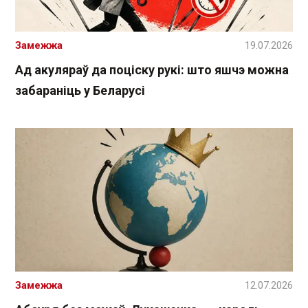
Замежжа
19.07.2026
Ад акуляраў да поціску рукі: што яшчэ можна
забараніць у Беларусі
Замежжа
12.07.2026