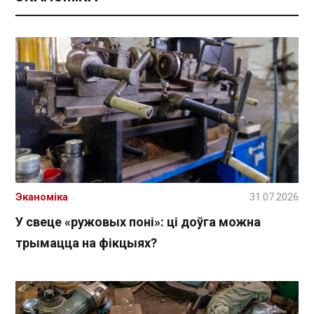
Эканоміка
31.07.2026
У свеце «ружовых поні»: ці доўга можна
трымацца на фікцыях?