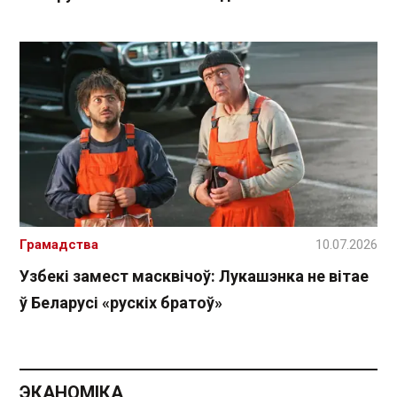
Грамадства
10.07.2026
Узбекі замест масквічоў: Лукашэнка не вітае
ў Беларусі «рускіх братоў»
ЭКАНОМІКА