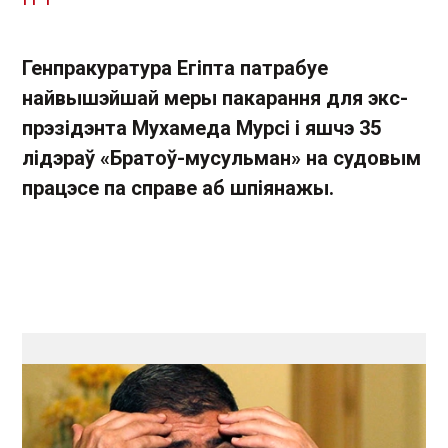
Генпракуратура Егіпта патрабуе
найвышэйшай меры пакарання для экс-
прэзідэнта Мухамеда Мурсі і яшчэ 35
лідэраў «Братоў-мусульман» на судовым
працэсе па справе аб шпіянажы.