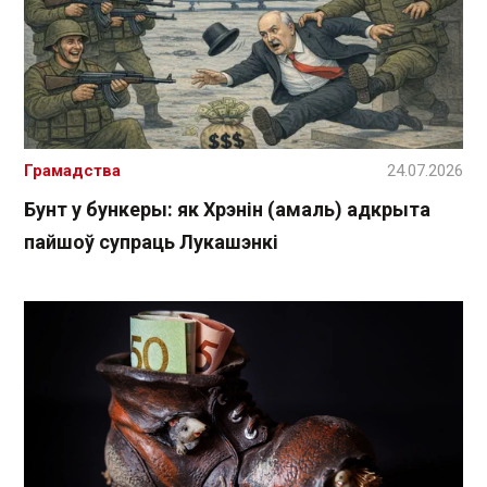
Грамадства
24.07.2026
Бунт у бункеры: як Хрэнін (амаль) адкрыта
пайшоў супраць Лукашэнкі