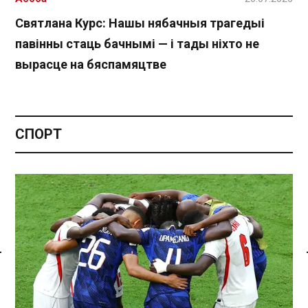
Святлана Курс: Нашы нябачныя трагедыі
павінны стаць бачнымі — і тады ніхто не
вырасце на бяспамяцтве
СПОРТ
Спасылка без VPN