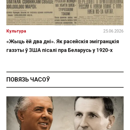
Культура
25.06.2026
«Жыць ёй два дні». Як расейскія эмігранцкія
газэты ў ЗША пісалі пра Беларусь у 1920-х
ПОВЯЗЬ ЧАСОЎ