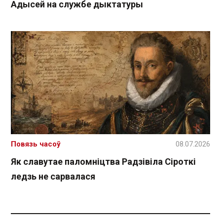
Адысей на службе дыктатуры
Повязь часоў
08.07.2026
Як славутае паломніцтва Радзівіла Сіроткі
ледзь не сарвалася