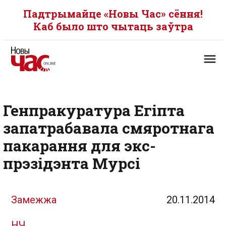
Падтрымайце «Новы Час» сёння!
Каб было што чытаць заўтра
Генпракуратура Егіпта
запатрабавала смяротнага
пакарання для экс-
прэзідэнта Мурсі
Замежжа
20.11.2014
НЧ