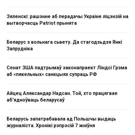
Зяленскі: рашэнне аб перадачы Украіне ліцэнзій на
вытворчасць Patriot прынята
Беларус з вольнага сьвету. Да стагодзьдзя Янкі
Запрудніка
Сенат ЗША падтрымаў законапраект Ліндсі Грэма
аб «пякельных» санкцыях супраць РФ
Айцец Аляксандар Надсан. Той, хто працягвае
аб'ядноўваць беларусаў
Беларусь запатрабавала ад Польшчы выдаць
журналіста. Хронікі рэпрэсій 7 жніўня