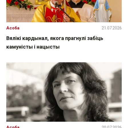
Асоба
21.07.2026
Вялікі кардынал, якога прагнулі забіць
камуністы і нацысты
Асоба
20.07.2026