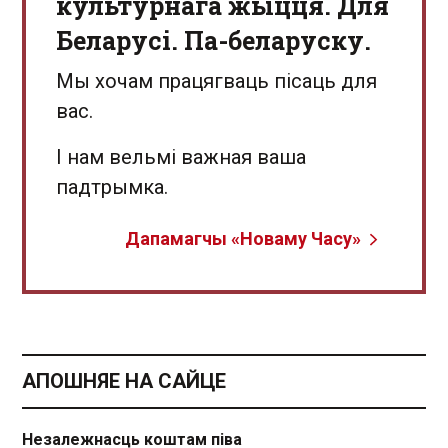
культурнага жыцця. Для
Беларусі. Па-беларуску.
Мы хочам працягваць пісаць для
вас.
І нам вельмі важная ваша
падтрымка.
Дапамагчы «Новаму Часу»
АПОШНЯЕ НА САЙЦЕ
Незалежнасць коштам піва