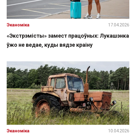
Эканоміка
17.04.2026
«Экстрэмісты» замест працоўных: Лукашэнка
ўжо не ведае, куды вядзе краіну
Эканоміка
10.04.2026