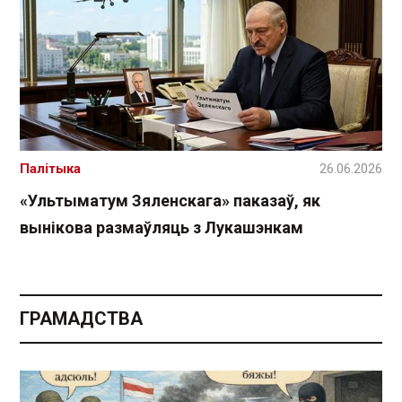
Палітыка
26.06.2026
«Ультыматум Зяленскага» паказаў, як
вынікова размаўляць з Лукашэнкам
ГРАМАДСТВА