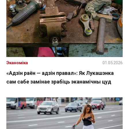
Эканоміка
01.05.2026
«Адзін раён — адзін правал»: Як Лукашэнка
сам сабе замінае зрабіць эканамічны цуд