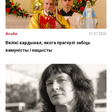
Асоба
21.07.2026
Вялікі кардынал, якога прагнулі забіць
камуністы і нацысты
Спасылка без VPN