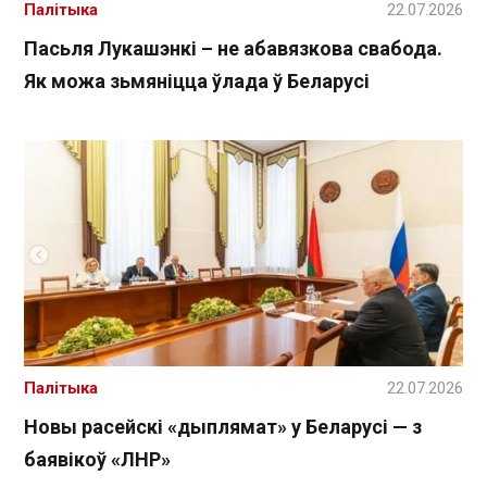
Палітыка
22.07.2026
Пасьля Лукашэнкі – не абавязкова свабода.
Як можа зьмяніцца ўлада ў Беларусі
Палітыка
22.07.2026
Новы расейскі «дыплямат» у Беларусі — з
баявікоў «ЛНР»