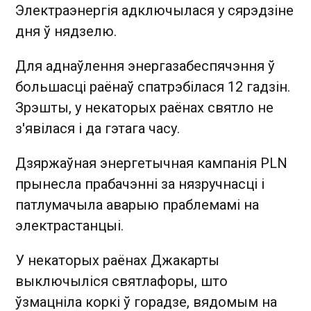
Электраэнергія адключылася у сярэдзіне
дня ў нядзелю.
Для аднаўлення энергазабеспячэння ў
большасці раёнаў спатрэбілася 12 гадзін.
Зрэшты, у некаторых раёнах святло не
з'явілася і да гэтага часу.
Дзяржаўная энергетычная кампанія PLN
прынесла прабачэнні за нязручнасці і
патлумачыла аварыю праблемамі на
электрастанцыі.
У некаторых раёнах Джакарты
выключыліся святлафоры, што
ўзмацніла коркі ў горадзе, вядомым на