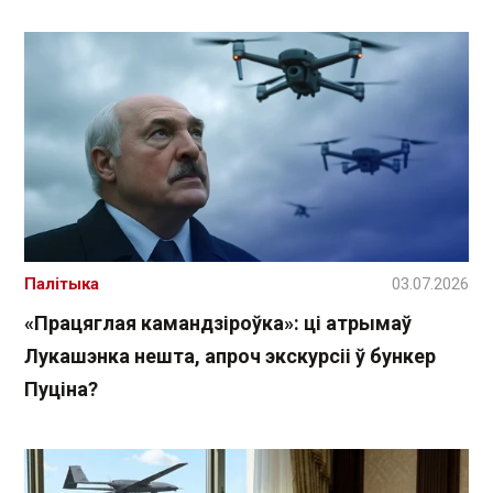
Палітыка
03.07.2026
«Працяглая камандзіроўка»: ці атрымаў
Лукашэнка нешта, апроч экскурсіі ў бункер
Пуціна?