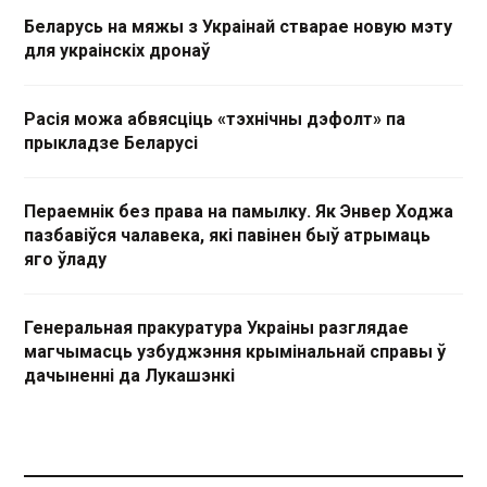
Беларусь на мяжы з Украінай стварае новую мэту
для украінскіх дронаў
Расія можа абвясціць «тэхнічны дэфолт» па
прыкладзе Беларусі
Пераемнік без права на памылку. Як Энвер Ходжа
пазбавіўся чалавека, які павінен быў атрымаць
яго ўладу
Генеральная пракуратура Украіны разглядае
магчымасць узбуджэння крымінальнай справы ў
дачыненні да Лукашэнкі