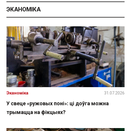
ЭКАНОМІКА
Эканоміка
31.07.2026
У свеце «ружовых поні»: ці доўга можна
трымацца на фікцыях?