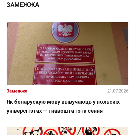
ЗАМЕЖЖА
Замежжа
21.07.2026
Як беларускую мову вывучаюць у польскіх
універсітэтах — і навошта гэта сёння