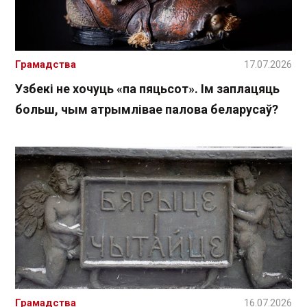
Грамадства
17.07.2026
Узбекі не хочуць «па пяцьсот». Ім заплацяць
больш, чым атрымлівае палова беларусаў?
Грамадства
16.07.2026