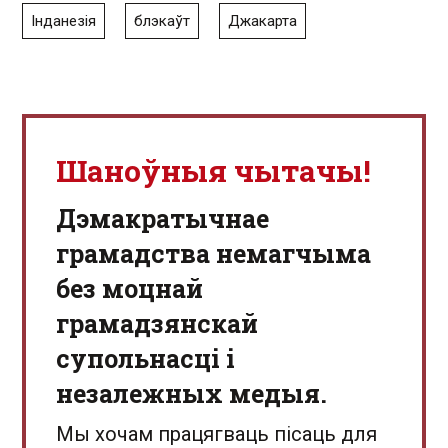
Інданезія
блэкаўт
Джакарта
Шаноўныя чытачы!
Дэмакратычнае
грамадства немагчыма
без моцнай
грамадзянскай
супольнасці і
незалежных медыя.
Мы хочам працягваць пісаць для