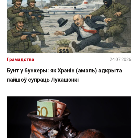
Грамадства
24.07.2026
Бунт у бункеры: як Хрэнін (амаль) адкрыта
пайшоў супраць Лукашэнкі