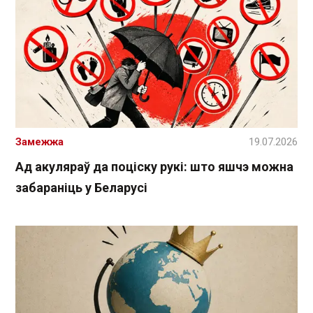
Замежжа
19.07.2026
Ад акуляраў да поціску рукі: што яшчэ можна
забараніць у Беларусі