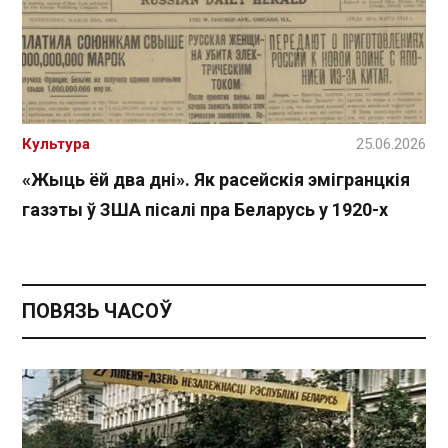
Культура
25.06.2026
«Жыць ёй два дні». Як расейскія эмігранцкія
газэты ў ЗША пісалі пра Беларусь у 1920-х
ПОВЯЗЬ ЧАСОЎ