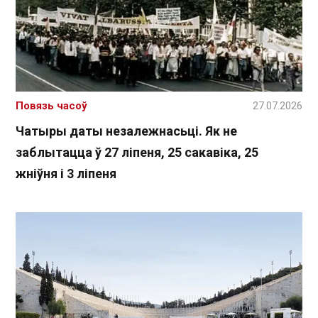
Повязь часоў
27.07.2026
Чатыры даты незалежнасьці. Як не
заблытацца ў 27 ліпеня, 25 сакавіка, 25
жніўня і 3 ліпеня