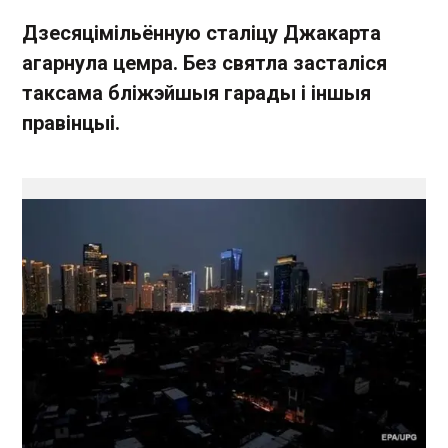
Дзесяцімільённую сталіцу Джакарта
агарнула цемра. Без святла засталіся
таксама бліжэйшыя гарады і іншыя
правінцыі.