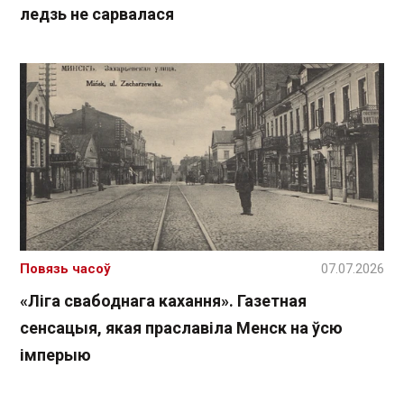
ледзь не сарвалася
Повязь часоў
07.07.2026
«Ліга свабоднага кахання». Газетная
сенсацыя, якая праславіла Менск на ўсю
імперыю