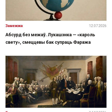
Замежжа
12.07.2026
Абсурд без межаў. Лукашэнка — «кароль
свету», смеццевы бак супраць Фаража