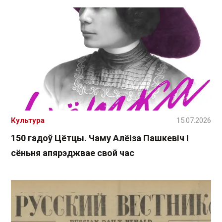
Культура
15.07.2026
150 гадоў Цётцы. Чаму Алёіза Пашкевіч і
сёньня апярэджвае свой час