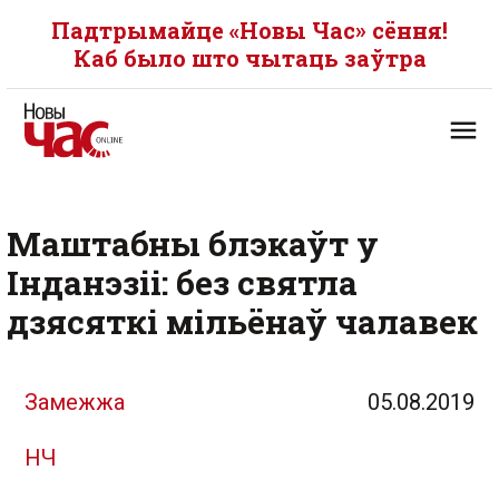
Падтрымайце «Новы Час» сёння!
Каб было што чытаць заўтра
Маштабны блэкаўт у
Інданэзіі: без святла
дзясяткі мільёнаў чалавек
Замежжа
05.08.2019
НЧ