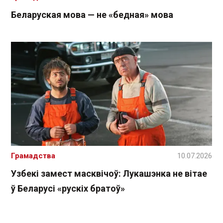
Беларуская мова — не «бедная» мова
Грамадства
10.07.2026
Узбекі замест масквічоў: Лукашэнка не вітае
ў Беларусі «рускіх братоў»