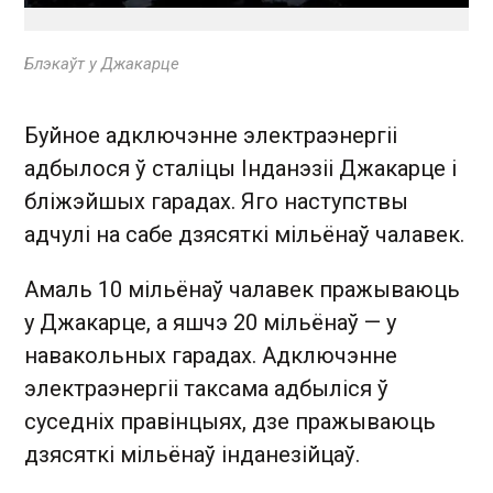
Блэкаўт у Джакарце
Буйное адключэнне электраэнергіі
адбылося ў сталіцы Інданэзіі Джакарце і
бліжэйшых гарадах. Яго наступствы
адчулі на сабе дзясяткі мільёнаў чалавек.
Амаль 10 мільёнаў чалавек пражываюць
у Джакарце, а яшчэ 20 мільёнаў — у
навакольных гарадах. Адключэнне
электраэнергіі таксама адбыліся ў
суседніх правінцыях, дзе пражываюць
дзясяткі мільёнаў інданезійцаў.