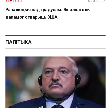
Замежжа
04.07.2026
Рэвалюцыя пад градусам. Як алкаголь
дапамог стварыць ЗША
ПАЛІТЫКА