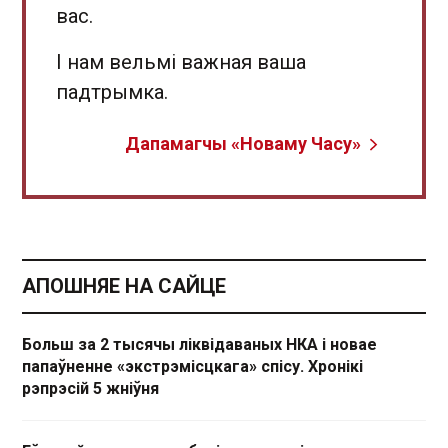
вас.
І нам вельмі важная ваша
падтрымка.
Дапамагчы «Новаму Часу»
АПОШНЯЕ НА САЙЦЕ
Больш за 2 тысячы ліквідаваных НКА і новае
папаўненне «экстрэмісцкага» спісу. Хронікі
рэпрэсій 5 жніўня