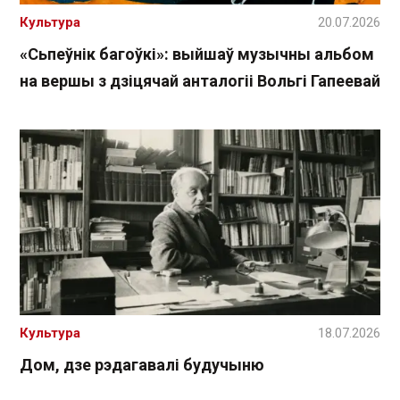
Культура
20.07.2026
«Сьпеўнік багоўкі»: выйшаў музычны альбом
на вершы з дзіцячай анталогіі Вольгі Гапеевай
Культура
18.07.2026
Дом, дзе рэдагавалі будучыню