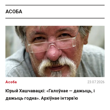
АСОБА
Асоба
23.07.2026
Юрый Хашчавацкі: «Галоўнае — дажыць, і
дажыць годна». Архіўнае інтэрв'ю