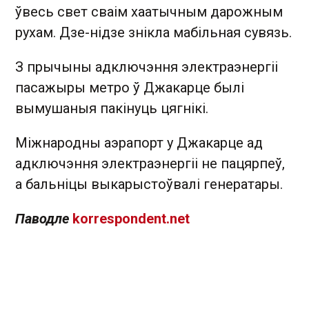
ўвесь свет сваім хаатычным дарожным
рухам. Дзе-нідзе знікла мабільная сувязь.
З прычыны адключэння электраэнергіі
пасажыры метро ў Джакарце былі
вымушаныя пакінуць цягнікі.
Міжнародны аэрапорт у Джакарце ад
адключэння электраэнергіі не пацярпеў,
а бальніцы выкарыстоўвалі
генератары.
Паводле
korrespondent.net