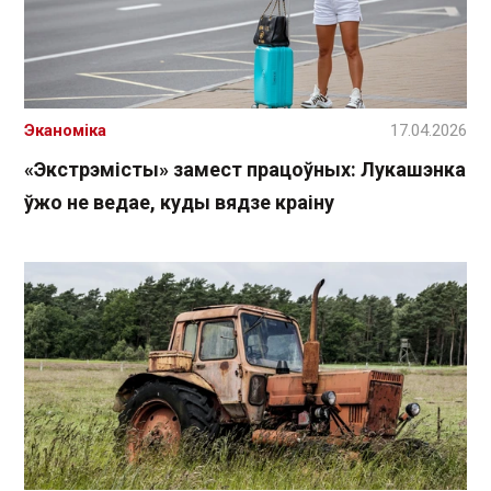
Эканоміка
17.04.2026
«Экстрэмісты» замест працоўных: Лукашэнка
ўжо не ведае, куды вядзе краіну