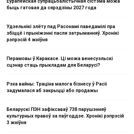
Еўрапейская супрацьбалістычная сістэма можа
быць гатовая да сярэдзіны 2027 года
Удзельнікі злёту пад Расонамі паведамілі пра
збіццё і прыніжэнні пасля затрыманняў. Хронікі
рэпрэсій 4 жніўня
Перамовы ў Каракасе. Ці можа венесуэльскі
сцэнар стаць прыкладам для Беларусі?
Рэха вайны: Траціна малога бізнесу ў Расіі
задумалася аб закрыцці або продажы
Беларускі ПЭН зафіксаваў 738 парушэнняў
культурных правоў за паўгоддзе. Хронікі рэпрэсій
3 жніўня