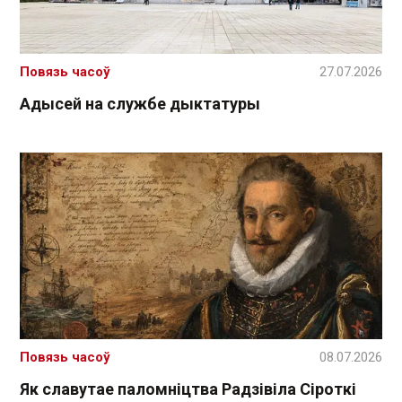
Повязь часоў
27.07.2026
Адысей на службе дыктатуры
Повязь часоў
08.07.2026
Як славутае паломніцтва Радзівіла Сіроткі