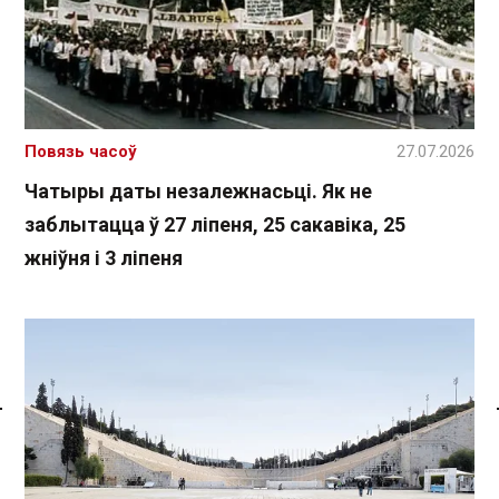
Повязь часоў
27.07.2026
Чатыры даты незалежнасьці. Як не
заблытацца ў 27 ліпеня, 25 сакавіка, 25
жніўня і 3 ліпеня
Спасылка без VPN