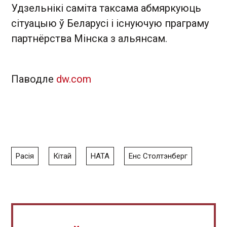
Удзельнікі саміта таксама абмяркуюць
сітуацыю ў Беларусі і існуючую праграму
партнёрства Мінска з альянсам.
Паводле
dw.com
Расія
Кітай
НАТА
Енс Столтэнберг