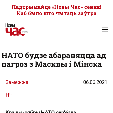
Падтрымайце «Новы Час» сёння!
Каб было што чытаць заўтра
НАТО будзе абараняцца ад
пагроз з Масквы і Мінска
Замежжа
06.06.2021
НЧ
Краіны-сябры НАТО сур'ёзна