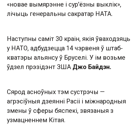
«новае вымярэнне і сур'ёзны выклік»,
лічыць генеральны сакратар НАТА.
Наступны саміт 30 краін, якія ўваходзяць
у НАТО, адбудзецца 14 чэрвеня ў штаб-
кватэры альянсу ў Бруселі. У ім возьме
ўдзел прэзідэнт ЗША
Джо Байдэн.
Сярод асноўных тэм сустрэчы —
агрэсіўныя дзеянні Расіі і міжнародныя
змены ў сферы бяспекі, звязаныя з
узмацненнем Кітая.