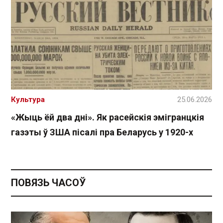
Культура
25.06.2026
«Жыць ёй два дні». Як расейскія эмігранцкія
газэты ў ЗША пісалі пра Беларусь у 1920-х
ПОВЯЗЬ ЧАСОЎ