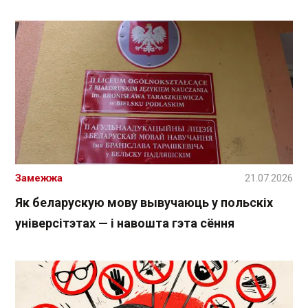
Замежжа
21.07.2026
Як беларускую мову вывучаюць у польскіх
універсітэтах — і навошта гэта сёння