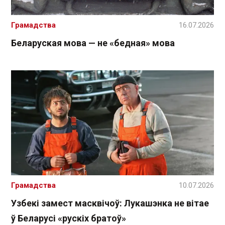
Грамадства
16.07.2026
Беларуская мова — не «бедная» мова
Грамадства
10.07.2026
Узбекі замест масквічоў: Лукашэнка не вітае
ў Беларусі «рускіх братоў»