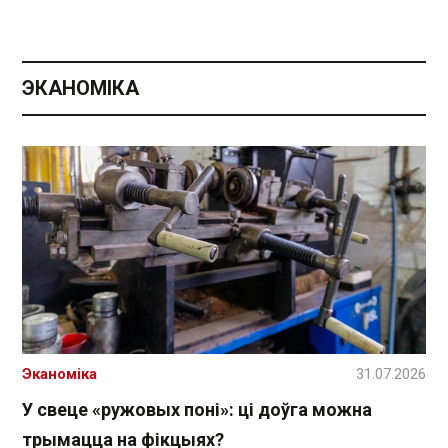
ЭКАНОМІКА
Эканоміка
31.07.2026
У свеце «ружовых поні»: ці доўга можна
трымацца на фікцыях?