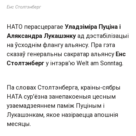
Енс Столтэнберг
НАТО перасцерагае
Уладзіміра Пуціна і
Аляксандра Лукашэнку
ад дэстабілізацыі
на ўсходнім флангу альянсу. Пра гэта
сказаў генеральны сакратар альянсу
Енс
Столтэнберг
у інтэрв'ю Welt am Sonntag.
Па словах Столтэнберга, краіны-сябры
НАТА сур'ёзна занепакоеныя цесным
узаемадзеяннем паміж Пуціным і
Лукашэнкам, якое назіраецца апошнія
месяцы.