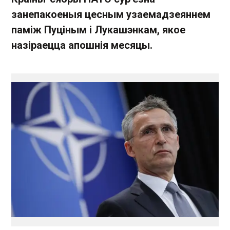
занепакоеныя цесным узаемадзеяннем
паміж Пуціным і Лукашэнкам, якое
назіраецца апошнія месяцы.