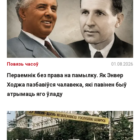
Повязь часоў
01.08.2026
Пераемнік без права на памылку. Як Энвер
Ходжа пазбавіўся чалавека, які павінен быў
атрымаць яго ўладу