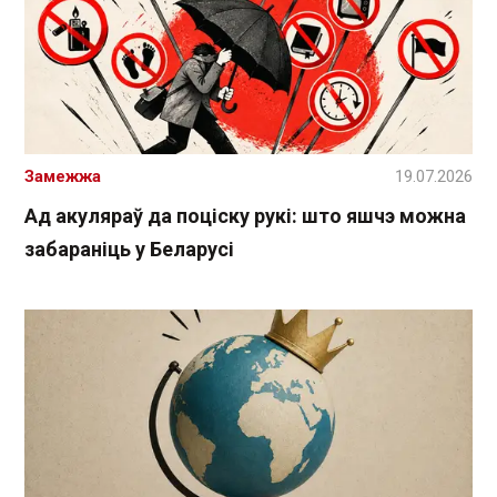
Замежжа
19.07.2026
Ад акуляраў да поціску рукі: што яшчэ можна
забараніць у Беларусі