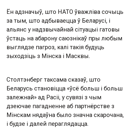
Ён адзначыў, што НАТО ўважліва сочыць
за тым, што адбываецца ў Беларусі, і
альянс у надзвычайнай сітуацыі гатовы
ўстаць на абарону саюзнікаў пры любым
выглядзе пагроз, калі такія будуць
зыходзіць з Мінска і Масквы.
Столтэнберг таксама сказаў, што
Беларусь становіцца «ўсё больш і больш
залежнай» ад Расіі, у сувязі з чым
дзеючае пагадненне аб партнёрстве з
Мінскам нядаўна было значна скарочана,
і будзе і далей пераглядацца.