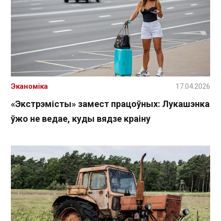
Эканоміка
17.04.2026
«Экстрэмісты» замест працоўных: Лукашэнка
ўжо не ведае, куды вядзе краіну