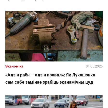
Эканоміка
01.05.2026
«Адзін раён — адзін правал»: Як Лукашэнка
сам сабе замінае зрабіць эканамічны цуд