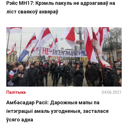
Рэйс MH17: Крэмль пакуль не адрэагаваў на
ліст сваякоў ахвяраў
Палітыка
04.06.2021
Амбасадар Расіі: Дарожныя мапы па
інтэграцыі амаль узгодненыя, засталася
ўсяго адна