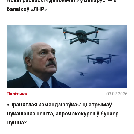
Новы расейскі «дыплямат» у Беларусі — з
баявікоў «ЛНР»
Палітыка
03.07.2026
«Працяглая камандзіроўка»: ці атрымаў
Лукашэнка нешта, апроч экскурсіі ў бункер
Пуціна?