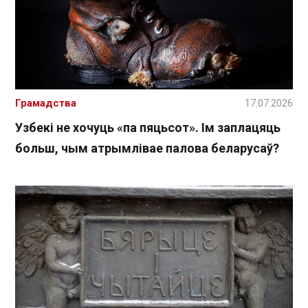
Грамадства
17.07.2026
Узбекі не хочуць «па пяцьсот». Ім заплацяць
больш, чым атрымлівае палова беларусаў?