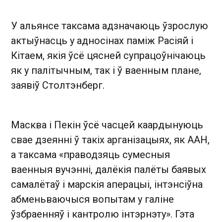
У альянсе таксама адзначаюць ўзрослую
актыўнасць у адносінах паміж Расіяй і
Кітаем, якія ўсё цясней супрацоўнічаюць
як у палітычным, так і ў ваенным плане,
заявіў Столтэнберг.
Масква і Пекін ўсё часцей каардынуюць
свае дзеянні ў такіх арганізацыях, як ААН,
а таксама «праводзяць сумесныя
ваенныя вучэнні, далёкія палёты баявых
самалётаў і марскія аперацыі, інтэнсіўна
абменьваючыся вопытам у галіне
ўзбраенняў і кантролю інтэрнэту». Гэта