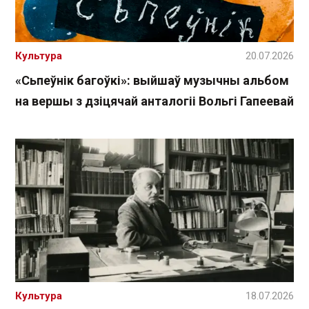
Культура
20.07.2026
«Сьпеўнік багоўкі»: выйшаў музычны альбом
на вершы з дзіцячай анталогіі Вольгі Гапеевай
Культура
18.07.2026