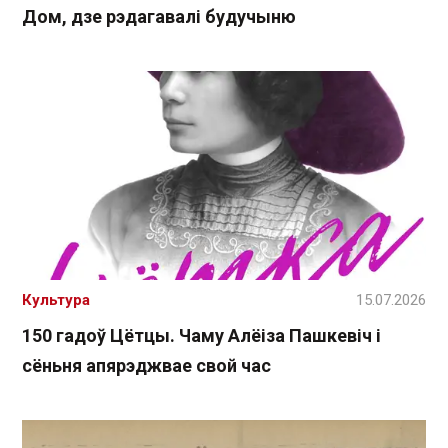
Дом, дзе рэдагавалі будучыню
Культура
15.07.2026
150 гадоў Цётцы. Чаму Алёіза Пашкевіч і
сёньня апярэджвае свой час