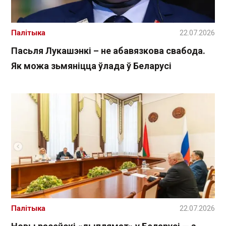
Палітыка
22.07.2026
Пасьля Лукашэнкі – не абавязкова свабода.
Як можа зьмяніцца ўлада ў Беларусі
Палітыка
22.07.2026