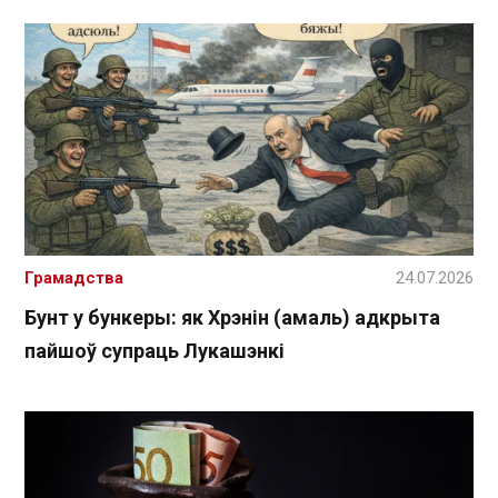
Грамадства
24.07.2026
Бунт у бункеры: як Хрэнін (амаль) адкрыта
пайшоў супраць Лукашэнкі