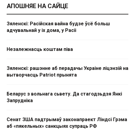
АПОШНЯЕ НА САЙЦЕ
Зяленскі: Расійская вайна будзе ўсё больш
адчувальнай у іх дома, у Расіі
Незалежнасць коштам піва
Зяленскі: рашэнне аб перадачы Украіне ліцэнзій на
вытворчасць Patriot прынята
Беларус з вольнага сьвету. Да стагодзьдзя Янкі
Запрудніка
Сенат ЗША падтрымаў законапраект Ліндсі Грэма
аб «пякельных» санкцыях супраць РФ