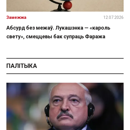
Замежжа
12.07.2026
Абсурд без межаў. Лукашэнка — «кароль
свету», смеццевы бак супраць Фаража
ПАЛІТЫКА