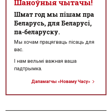
Шаноўныя чытачы!
Шмат год мы пішам пра
Беларусь, для Беларусі,
па-беларуску.
Мы хочам працягваць пісаць для
вас.
І нам вельмі важная ваша
падтрымка.
Дапамагчы «Новаму Часу»