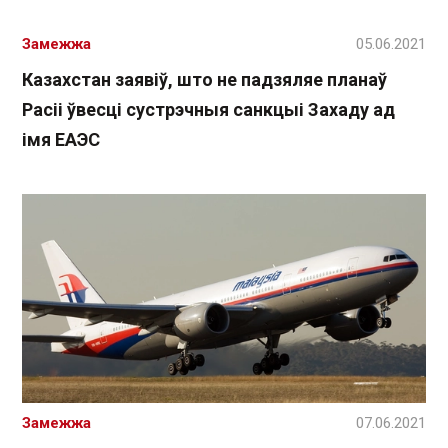
Замежжа
05.06.2021
Казахстан заявіў, што не падзяляе планаў
Расіі ўвесці сустрэчныя санкцыі Захаду ад
імя ЕАЭС
Замежжа
07.06.2021