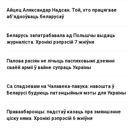
Айцец Аляксандар Надсан. Той, хто працягвае
аб'ядноўваць беларусаў
Беларусь запатрабавала ад Польшчы выдаць
журналіста. Хронікі рэпрэсій 7 жніўня
Палова расіян не лічыць паспяховымі дзеянні
сваёй арміі ў вайне супраць Украіны
Са спадзевам на Чалавека-павука: навошта ў
Беларусі будуюць патэнцыйныя мэты для Украіны
Праваабаронцы: падстаў казаць пра змяншэнне
ціску няма. Хронікі рэпрэсій 6 жніўня