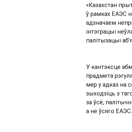
«Казахстан пры
ў рамках ЕАЭС 
адзначаем непр
інтэграцыі неў
палітызацыі аб'
У кантэксце абм
прадмета рэгуля
мер у адказ на 
зыходзіць з таг
за ўсё, палітыч
а не ўсяго ЕАЭС.