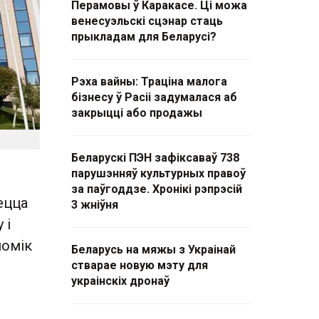
Перамовы ў Каракасе. Ці можа
венесуэльскі сцэнар стаць
прыкладам для Беларусі?
Рэха вайны: Траціна малога
бізнесу ў Расіі задумалася аб
закрыцці або продажы
Беларускі ПЭН зафіксаваў 738
парушэнняў культурных правоў
за паўгоддзе. Хронікі рэпрэсій
ецца
3 жніўня
 і
номік
Беларусь на мяжы з Украінай
стварае новую мэту для
украінскіх дронаў