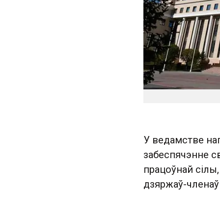
У ведамстве наг
забеспячэнне св
працоўнай сілы,
дзяржаў-членаў 