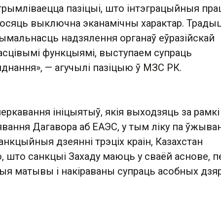
трымліваецца пазіцыі, што інтэграцыйныя пр
носяць выключна эканамічны характар. Трады
ымальнасць надзялення органаў еўразійскай
ласцівымі функцыямі, выступаем супраць
яднання», — агучылі пазіцыю ў МЗС РК.
еркавання ініцыятыў, якія выходзяць за рамкі
вання Дагавора аб ЕАЭС, у тым ліку па ўжыва
санкцыйныя дзеянні трэціх краін, Казахстан
о, што санкцыі Захаду маюць у сваёй аснове, 
ныя матывы і накіраваны супраць асобных дзя