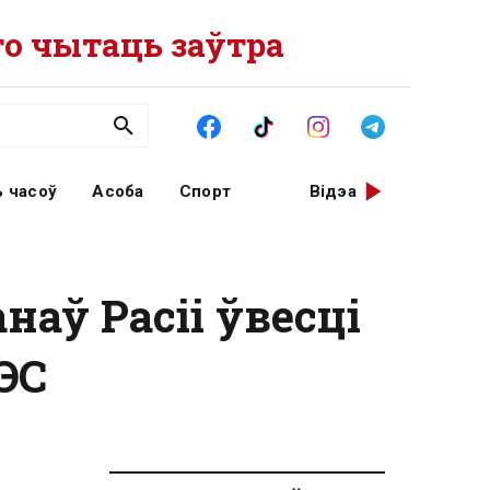
о чытаць заўтра
 часоў
Асоба
Спорт
Відэа
наў Расіі ўвесці
ЭС