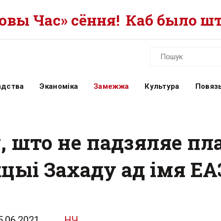
вы Час» сёння!
Каб было шт
адства
Эканоміка
Замежжа
Культура
Повязь
, што не падзяляе пла
цыі Захаду ад імя ЕА
5.06.2021
НЧ