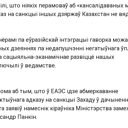
лі, што ніякіх перамоваў аб «кансалідаваных 
каз на санкцыі іншых дзяржаў Казахстан не вяд
нёрамі па еўразійскай інтэграцыі гаворка можа 
сных дзеяннях па недапушчэнні негатыўнага ў
на сацыяльна-эканамічнае развіццё нашых
лючылі ў ведамстве.
ома аб тым, што ў ЕАЭС ідзе абмеркаванне
тыўнага адказу на санкцыі Захаду ў дачыненн
эта заявіў намеснік кіраўніка Міністэрства зам
ксандр Панкін.