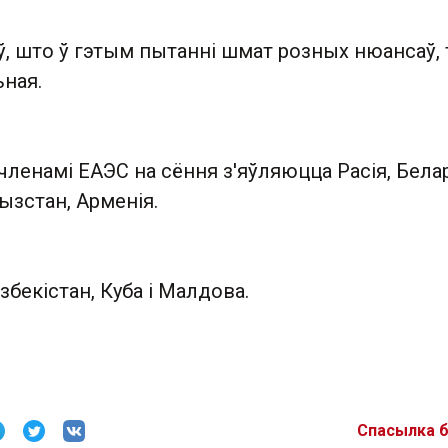
ў, што ў гэтым пытанні шмат розных нюансаў,
ьная.
ленамі ЕАЭС на сёння з'яўляюцца Расія, Бела
ызстан, Арменія.
збекістан, Куба і Малдова.
Спасылка 