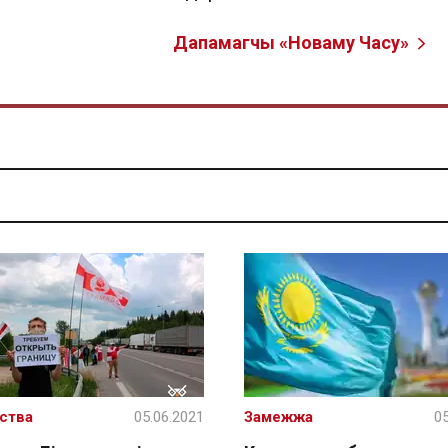
Дапамагчы «Новаму Часу»
ства
05.06.2021
Замежжа
05