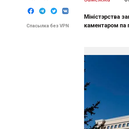
Міністэрства з
каментаром па 
Спасылка без VPN