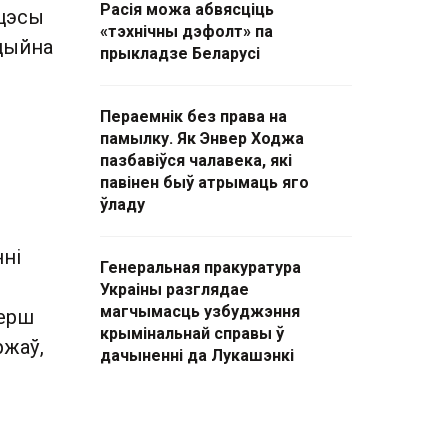
Расія можа абвясціць
ацэсы
«тэхнічны дэфолт» па
цыйна
прыкладзе Беларусі
Пераемнік без права на
памылку. Як Энвер Ходжа
пазбавіўся чалавека, які
павінен быў атрымаць яго
ўладу
нні
Генеральная пракуратура
Украіны разглядае
магчымасць узбуджэння
перш
крымінальнай справы ў
ржаў,
дачыненні да Лукашэнкі