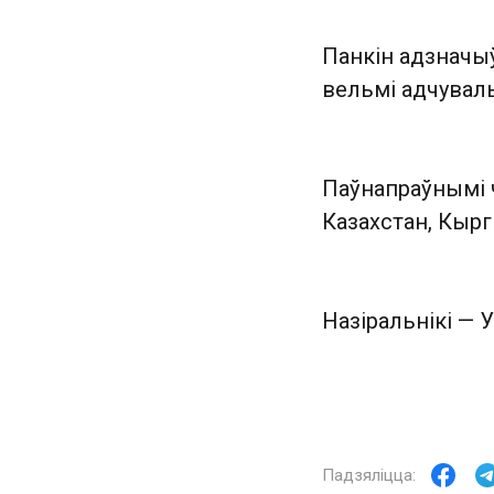
Панкін адзначы
вельмі адчувал
Паўнапраўнымі ч
Казахстан, Кырг
Назіральнікі — У