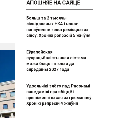
АПОШНЯЕ НА САЙЦЕ
Больш за 2 тысячы
ліквідаваных НКА і новае
папаўненне «экстрэмісцкага»
спісу. Хронікі рэпрэсій 5 жніўня
Еўрапейская
супрацьбалістычная сістэма
можа быць гатовая да
сярэдзіны 2027 года
Удзельнікі злёту пад Расонамі
паведамілі пра збіццё і
прыніжэнні пасля затрыманняў.
Хронікі рэпрэсій 4 жніўня