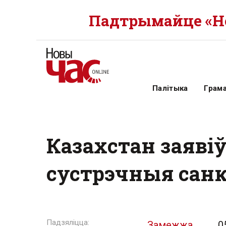
Падтрымайце «Но
Палітыка
Грам
Казахстан заявіў
сустрэчныя санк
Замежжа
0