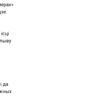
мерах»
зе.
ісці
плыву
і да
ежных