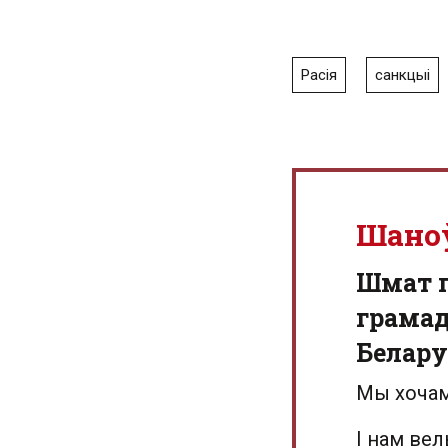
Расія
санкцыі
Шано
Шмат г
грамад
Белару
Мы хочам
І нам ве