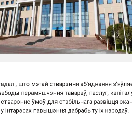
адалі, што мэтай стварэння аб'яднання з'яўля
абоды перамяшчэння тавараў, паслуг, капіталу
 стварэнне ўмоў для стабільнага развіцця эка
у інтарэсах павышэння дабрабыту іх народаў. ‎