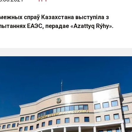
амежных спраў Казахстана выступіла з
пытаннях ЕАЭС, перадае «Azattyq Rýhy».