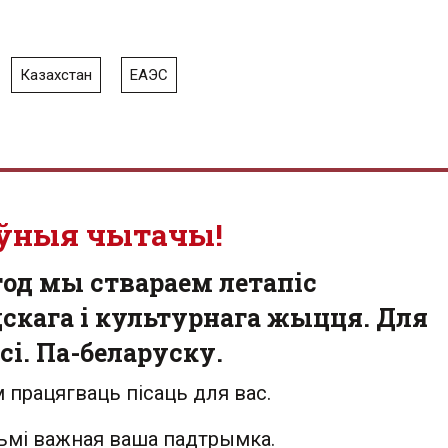
Казахстан
ЕАЭС
ўныя чытачы!
од мы ствараем летапіс
скага і культурнага жыцця. Для
сі. Па-беларуску.
 працягваць пісаць для вас.
льмі важная ваша падтрымка.