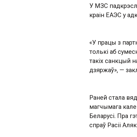
У МЗС падкрэслі
краін ЕАЭС у ад
«У працы з парт
толькі аб суме
такіх санкцый 
дзяржаў», — зак
Раней стала вяд
магчымага калек
Беларусі. Пра г
спраў Расіі Аля