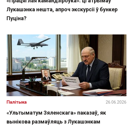
«Працяглая камандзіроўка»: ці атрымаў
Лукашэнка нешта, апроч экскурсіі ў бункер
Пуціна?
Палітыка
26.06.2026
«Ультыматум Зяленскага» паказаў, як
вынікова размаўляць з Лукашэнкам