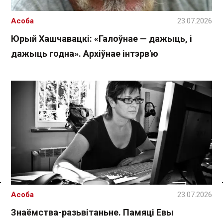
Асоба
23.07.2026
Юрый Хашчавацкі: «Галоўнае — дажыць, і
дажыць годна». Архіўнае інтэрв'ю
Спасылка без VPN
Асоба
23.07.2026
Знаёмства-разьвітаньне. Памяці Евы