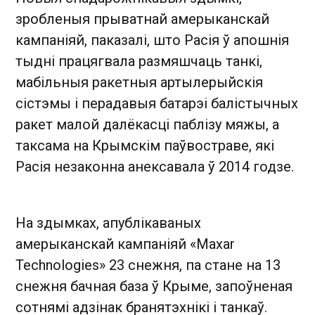
зробленыя прыватнай амерыканскай
кампаніяй, паказалі, што Расія ў апошнія
тыдні працягвала размяшчаць танкі,
мабільныя ракетныя артылерыйскія
сістэмы і перадавыя батарэі балістычных
ракет малой далёкасці паблізу мяжы, а
таксама на Крымскім паўвостраве, які
Расія незаконна анексавала ў 2014 годзе.
На здымках, апублікаваных
амерыканскай кампаніяй «Maxar
Technologies» 23 снежня, па стане на 13
снежня бачная база ў Крыме, запоўненая
сотнямі адзінак бранятэхнікі і танкаў.