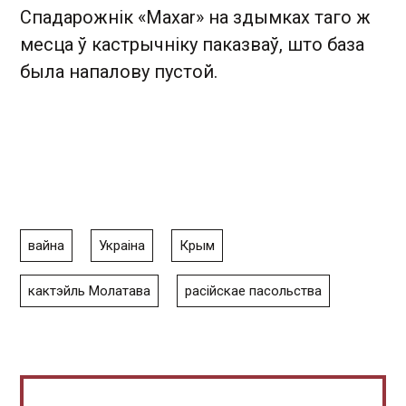
Спадарожнік «Maxar» на здымках таго ж
месца ў кастрычніку паказваў, што база
была напалову пустой.
вайна
Украіна
Крым
кактэйль Молатава
расійскае пасольства