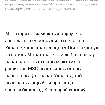
акцыі з патрабаваннем да Масквы прызнаць Галадамор
генацыдам украінцаў, 27 лістапада 2020-га
Міністэрства замежных спраў Расіі
заявіла, што ў консульства Расіі ва
Украіне, якое знаходзіцца ў Львове, кінулі
кактэйль Молатава. Расійскі бок назваў
напад «тэрарыстычным актам». У
расійскае МЗС выклікалі часовага
паверанага ў справах Украіны, каб
выказаць афіцыйны пратэст, і
запатрабавалі ад Кіева прабачэнняў.