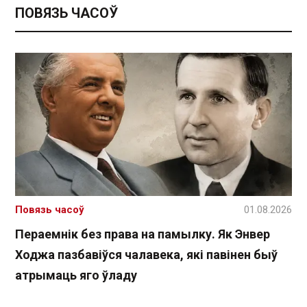
ПОВЯЗЬ ЧАСОЎ
Повязь часоў
01.08.2026
Пераемнік без права на памылку. Як Энвер
Ходжа пазбавіўся чалавека, які павінен быў
атрымаць яго ўладу