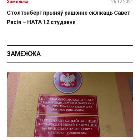
Замежжа
26.12.2021
Столтэнберг прыняў рашэнне склікаць Савет
Расія – НАТА 12 студзеня
ЗАМЕЖЖА