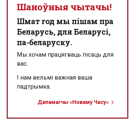
Шаноўныя чытачы!
Шмат год мы пішам пра
Беларусь, для Беларусі,
па-беларуску.
Мы хочам працягваць пісаць для
вас.
І нам вельмі важная ваша
падтрымка.
Дапамагчы «Новаму Часу»