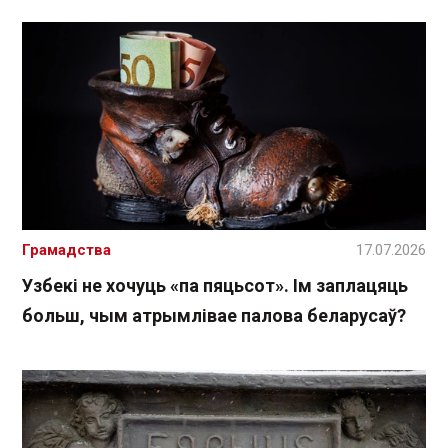
Грамадства
17.07.2026
Узбекі не хочуць «па пяцьсот». Ім заплацяць
больш, чым атрымлівае палова беларусаў?