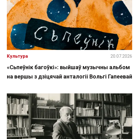
Культура
20.07.2026
«Сьпеўнік багоўкі»: выйшаў музычны альбом
на вершы з дзіцячай анталогіі Вольгі Гапеевай