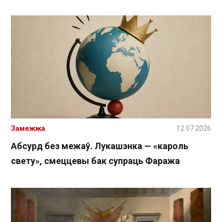
Замежжа
12.07.2026
Абсурд без межаў. Лукашэнка — «кароль
свету», смеццевы бак супраць Фаража