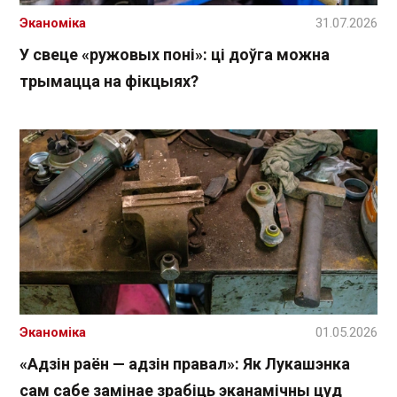
Эканоміка
31.07.2026
У свеце «ружовых поні»: ці доўга можна
трымацца на фікцыях?
Эканоміка
01.05.2026
«Адзін раён — адзін правал»: Як Лукашэнка
сам сабе замінае зрабіць эканамічны цуд