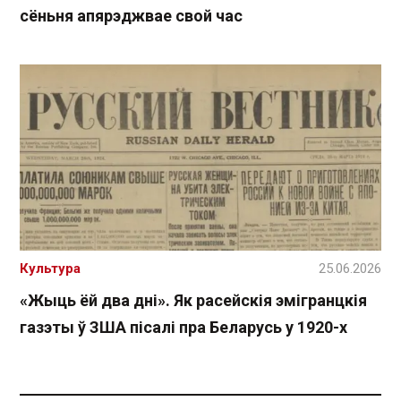
сёньня апярэджвае свой час
Культура
25.06.2026
«Жыць ёй два дні». Як расейскія эмігранцкія
газэты ў ЗША пісалі пра Беларусь у 1920-х