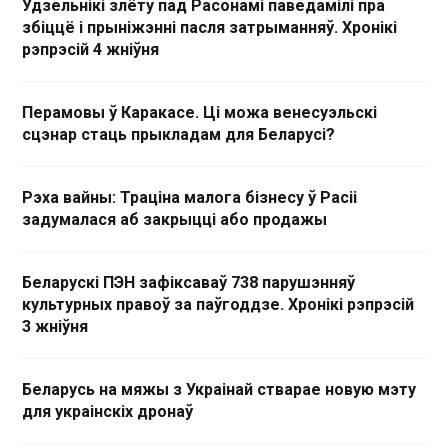
Удзельнікі злёту пад Расонамі паведамілі пра
збіццё і прыніжэнні пасля затрыманняў. Хронікі
рэпрэсій 4 жніўня
Перамовы ў Каракасе. Ці можа венесуэльскі
сцэнар стаць прыкладам для Беларусі?
Рэха вайны: Траціна малога бізнесу ў Расіі
задумалася аб закрыцці або продажы
Беларускі ПЭН зафіксаваў 738 парушэнняў
культурных правоў за паўгоддзе. Хронікі рэпрэсій
3 жніўня
Беларусь на мяжы з Украінай стварае новую мэту
для украінскіх дронаў