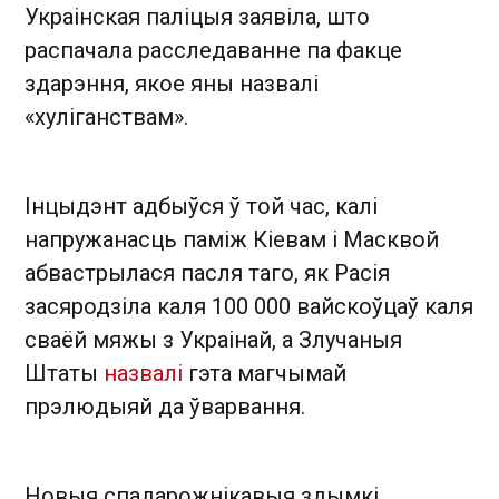
Украінская паліцыя заявіла, што
распачала расследаванне па факце
здарэння, якое яны назвалі
«хуліганствам».
Інцыдэнт адбыўся ў той час, калі
напружанасць паміж Кіевам і Масквой
абвастрылася пасля таго, як Расія
засяродзіла каля 100 000 вайскоўцаў каля
сваёй мяжы з Украінай, а Злучаныя
Штаты
назвалі
гэта магчымай
прэлюдыяй да ўварвання.
Новыя спадарожнікавыя здымкі,