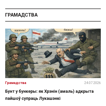
ГРАМАДСТВА
Грамадства
24.07.2026
Бунт у бункеры: як Хрэнін (амаль) адкрыта
пайшоў супраць Лукашэнкі