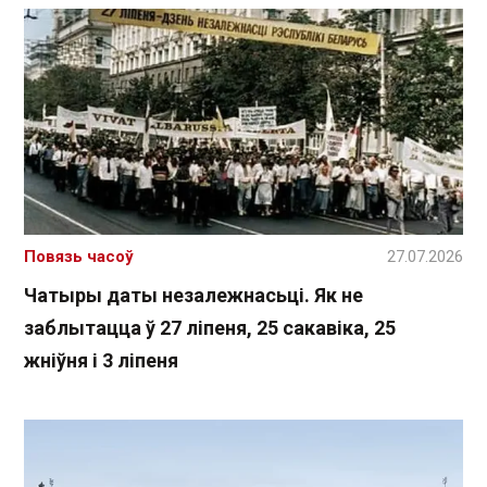
Повязь часоў
27.07.2026
Чатыры даты незалежнасьці. Як не
заблытацца ў 27 ліпеня, 25 сакавіка, 25
жніўня і 3 ліпеня