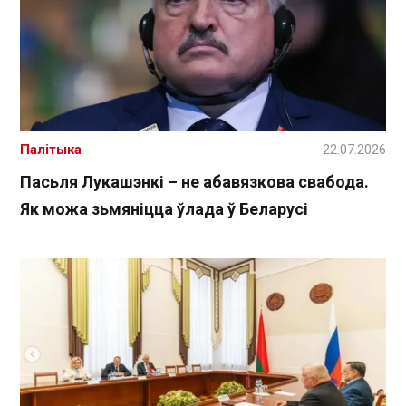
Палітыка
22.07.2026
Пасьля Лукашэнкі – не абавязкова свабода.
Як можа зьмяніцца ўлада ў Беларусі