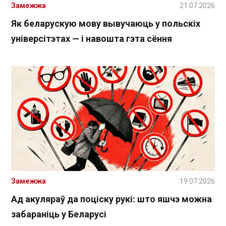
Замежжа
21.07.2026
Як беларускую мову вывучаюць у польскіх
універсітэтах — і навошта гэта сёння
Замежжа
19.07.2026
Ад акуляраў да поціску рукі: што яшчэ можна
забараніць у Беларусі