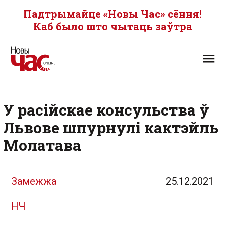
Падтрымайце «Новы Час» сёння!
Каб было што чытаць заўтра
У расійскае консульства ў
Львове шпурнулі кактэйль
Молатава
Замежжа
25.12.2021
НЧ