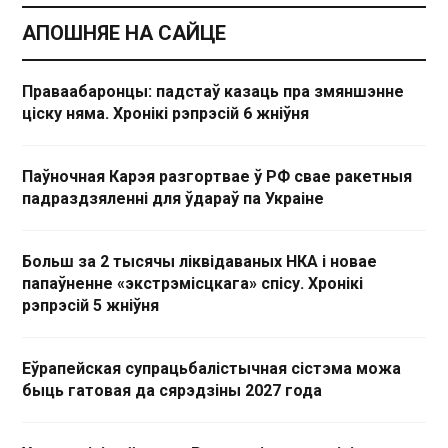
АПОШНЯЕ НА САЙЦЕ
Праваабаронцы: падстаў казаць пра змяншэнне
ціску няма. Хронікі рэпрэсій 6 жніўня
Паўночная Карэя разгортвае ў РФ свае ракетныя
падраздзяленні для ўдараў па Украіне
Больш за 2 тысячы ліквідаваных НКА і новае
папаўненне «экстрэмісцкага» спісу. Хронікі
рэпрэсій 5 жніўня
Еўрапейская супрацьбалістычная сістэма можа
быць гатовая да сярэдзіны 2027 года