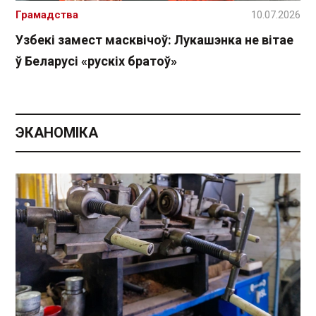
Грамадства
10.07.2026
Узбекі замест масквічоў: Лукашэнка не вітае
ў Беларусі «рускіх братоў»
ЭКАНОМІКА