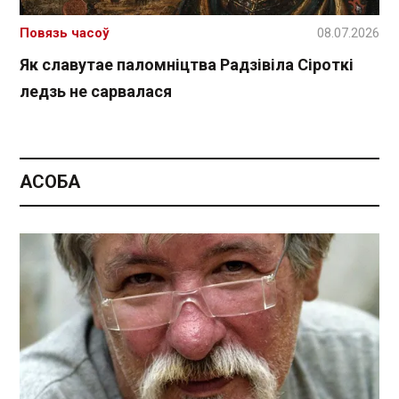
Повязь часоў
08.07.2026
Як славутае паломніцтва Радзівіла Сіроткі
ледзь не сарвалася
АСОБА