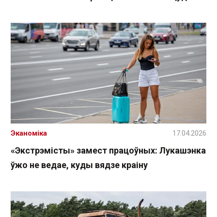
Эканоміка
17.04.2026
«Экстрэмісты» замест працоўных: Лукашэнка
ўжо не ведае, куды вядзе краіну