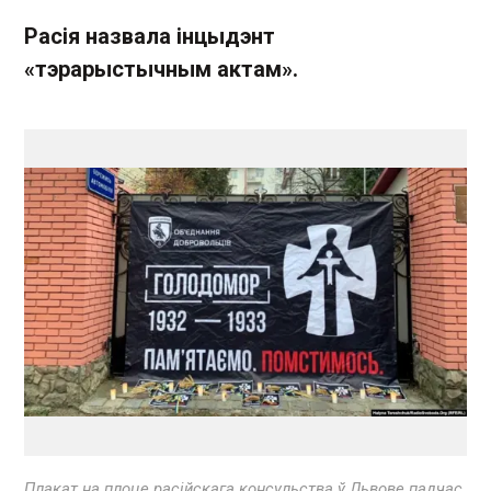
Расія назвала інцыдэнт
«тэрарыстычным актам».
Плакат на плоце расійскага консульства ў Львове падчас