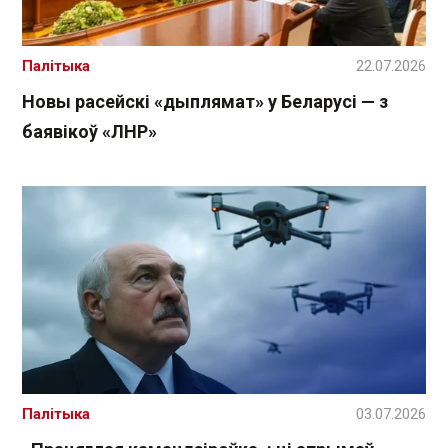
Палітыка
22.07.2026
Новы расейскі «дыплямат» у Беларусі — з
баявікоў «ЛНР»
Палітыка
03.07.2026