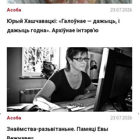
Асоба
23.07.2026
Юрый Хашчавацкі: «Галоўнае — дажыць, і
дажыць годна». Архіўнае інтэрв'ю
Асоба
23.07.2026
Спасылка без VPN
Знаёмства-разьвітаньне. Памяці Евы
Вежнавец