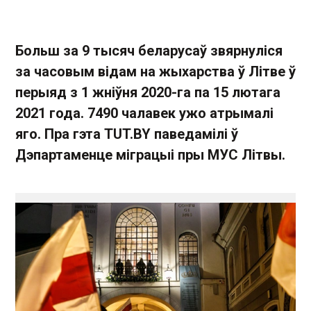
Больш за 9 тысяч беларусаў звярнуліся
за часовым відам на жыхарства ў Літве ў
перыяд з 1 жніўня 2020-га па 15 лютага
2021 года. 7490 чалавек ужо атрымалі
яго. Пра гэта TUT.BY паведамілі ў
Дэпартаменце міграцыі пры МУС Літвы.