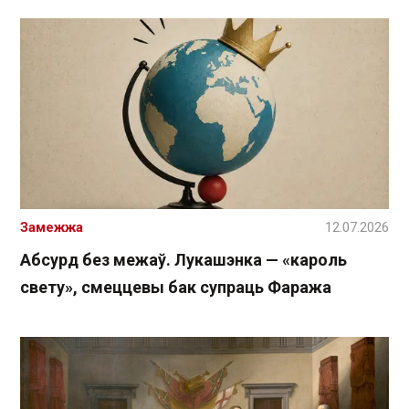
Замежжа
12.07.2026
Абсурд без межаў. Лукашэнка — «кароль
свету», смеццевы бак супраць Фаража