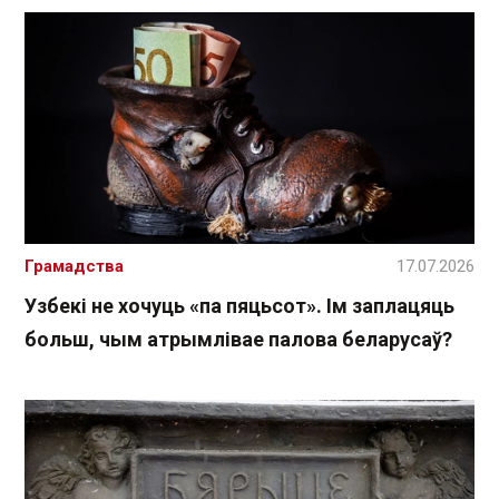
Грамадства
17.07.2026
Узбекі не хочуць «па пяцьсот». Ім заплацяць
больш, чым атрымлівае палова беларусаў?