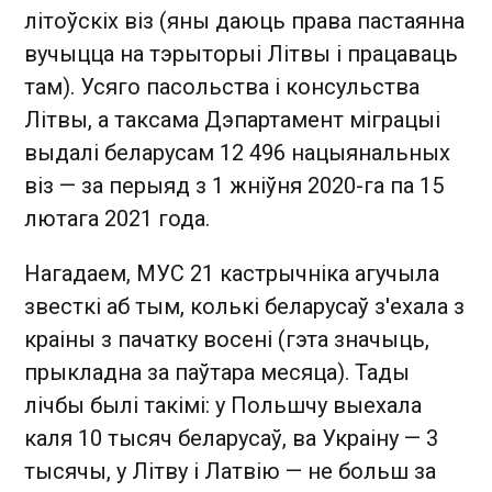
літоўскіх віз (яны даюць права пастаянна
вучыцца на тэрыторыі Літвы і працаваць
там). Усяго пасольства і консульства
Літвы, а таксама Дэпартамент міграцыі
выдалі беларусам 12 496 нацыянальных
віз — за перыяд з 1 жніўня 2020-га па 15
лютага 2021 года.
Нагадаем, МУС 21 кастрычніка агучыла
звесткі аб тым, колькі беларусаў з'ехала з
краіны з пачатку восені (гэта значыць,
прыкладна за паўтара месяца). Тады
лічбы былі такімі: у Польшчу выехала
каля 10 тысяч беларусаў, ва Украіну — 3
тысячы, у Літву і Латвію — не больш за