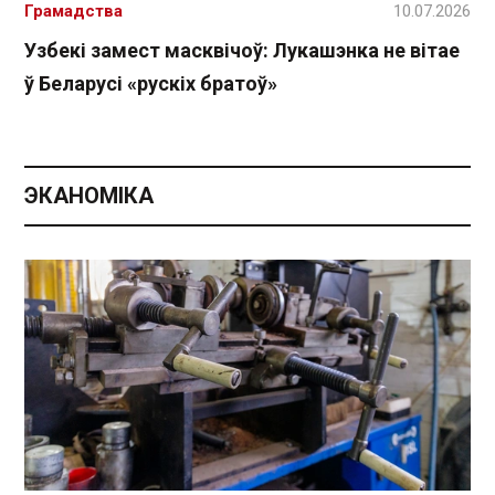
Грамадства
10.07.2026
Узбекі замест масквічоў: Лукашэнка не вітае
ў Беларусі «рускіх братоў»
ЭКАНОМІКА