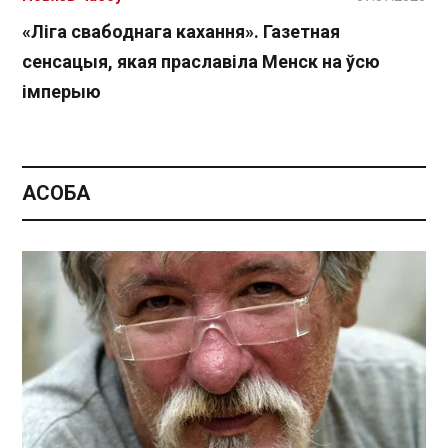
«Ліга свабоднага кахання». Газетная
сенсацыя, якая праславіла Менск на ўсю
імперыю
АСОБА