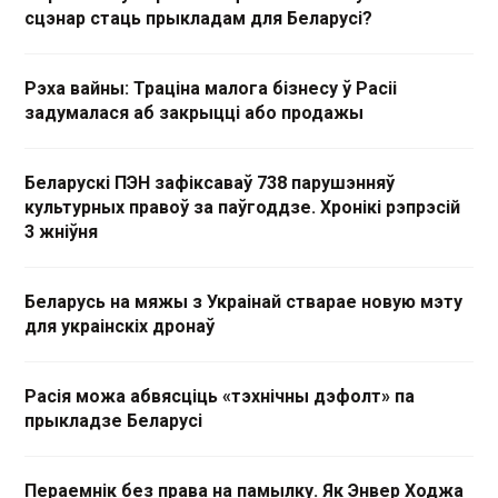
сцэнар стаць прыкладам для Беларусі?
Рэха вайны: Траціна малога бізнесу ў Расіі
задумалася аб закрыцці або продажы
Беларускі ПЭН зафіксаваў 738 парушэнняў
культурных правоў за паўгоддзе. Хронікі рэпрэсій
3 жніўня
Беларусь на мяжы з Украінай стварае новую мэту
для украінскіх дронаў
Расія можа абвясціць «тэхнічны дэфолт» па
прыкладзе Беларусі
Пераемнік без права на памылку. Як Энвер Ходжа