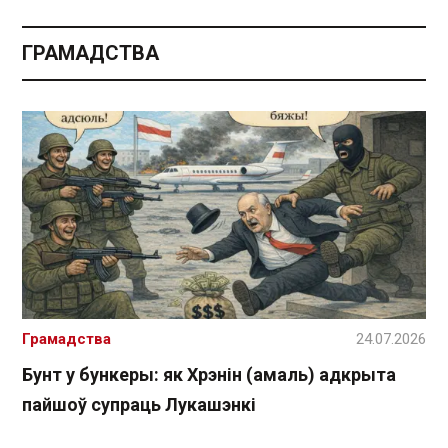
ГРАМАДСТВА
Грамадства
24.07.2026
Бунт у бункеры: як Хрэнін (амаль) адкрыта
пайшоў супраць Лукашэнкі