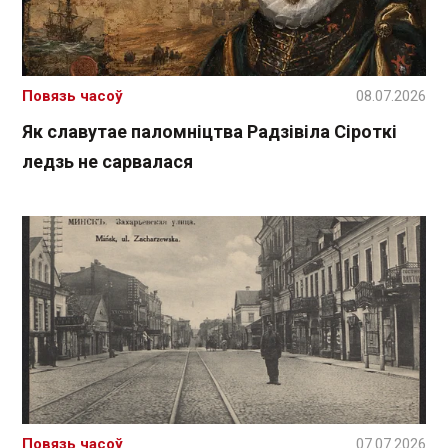
Повязь часоў
08.07.2026
Як славутае паломніцтва Радзівіла Сіроткі
ледзь не сарвалася
Повязь часоў
07.07.2026