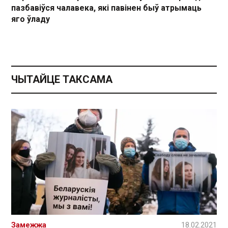
пазбавіўся чалавека, які павінен быў атрымаць
яго ўладу
ЧЫТАЙЦЕ ТАКСАМА
Замежжа
18.02.2021