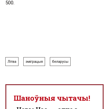
500.
Літва
эміграцыя
беларусы
Шаноўныя чытачы!