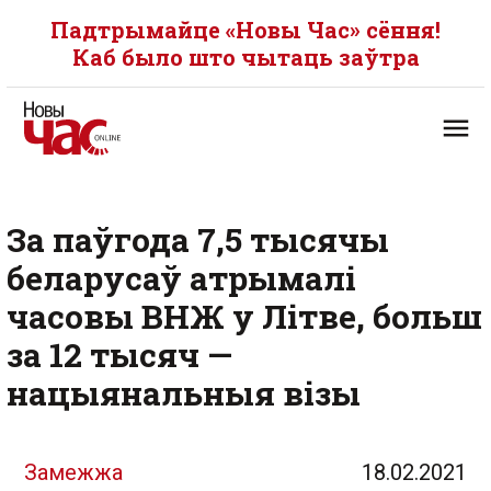
Падтрымайце «Новы Час» сёння!
Каб было што чытаць заўтра
За паўгода 7,5 тысячы
беларусаў атрымалі
часовы ВНЖ у Літве, больш
за 12 тысяч —
нацыянальныя візы
Замежжа
18.02.2021