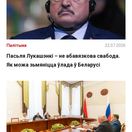
Палітыка
22.07.2026
Пасьля Лукашэнкі – не абавязкова свабода.
Як можа зьмяніцца ўлада ў Беларусі