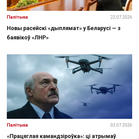
Палітыка
22.07.2026
Новы расейскі «дыплямат» у Беларусі — з
баявікоў «ЛНР»
Палітыка
03.07.2026
«Працяглая камандзіроўка»: ці атрымаў