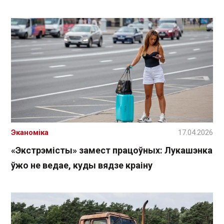
Эканоміка
17.04.2026
«Экстрэмісты» замест працоўных: Лукашэнка
ўжо не ведае, куды вядзе краіну