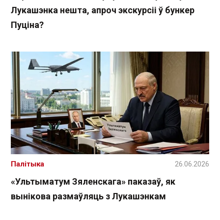
Лукашэнка нешта, апроч экскурсіі ў бункер
Пуціна?
Палітыка
26.06.2026
«Ультыматум Зяленскага» паказаў, як
вынікова размаўляць з Лукашэнкам