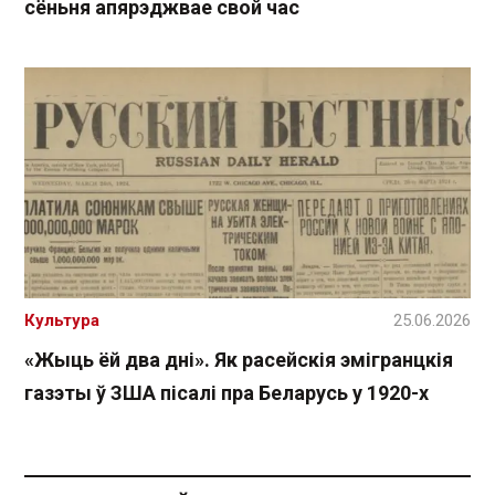
сёньня апярэджвае свой час
Культура
25.06.2026
«Жыць ёй два дні». Як расейскія эмігранцкія
газэты ў ЗША пісалі пра Беларусь у 1920-х