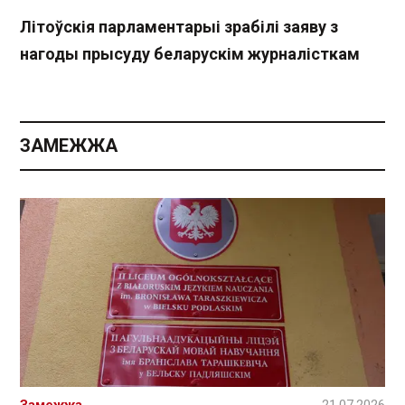
Літоўскія парламентарыі зрабілі заяву з
нагоды прысуду беларускім журналісткам
ЗАМЕЖЖА
Замежжа
21.07.2026