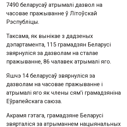
7490 беларусаў атрымалі дазвол на
часовае пражыванне ў Літоўскай
Рэспубліцы.
Таксама, як вынікае з дадзеных
дэпартамента, 115 грамадзян Беларусі
звярнуліся за дазволам на сталае
пражыванне, 86 чалавек атрымалі яго.
Яшчэ 14 беларусаў звярнуліся за
дазволам на часовае пражыванне і
атрымалі яго як члены сям'і грамадзяніна
Еўрапейскага саюза.
Акрамя гэтага, грамадзяне Беларусі
звярталіся за атрыманнем нацыянальных