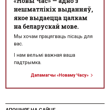
«Новы Час» — адно з
нешматлікіх выданняў,
якое выдаецца цалкам
на беларускай мове.
Мы хочам працягваць пісаць для
вас.
І нам вельмі важная ваша
падтрымка.
Дапамагчы «Новаму Часу»