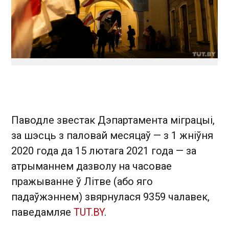
Паводле звестак Дэпартамента міграцыі,
за шэсць з паловай месяцаў — з 1 жніўня
2020 года да 15 лютага 2021 года — за
атрыманнем дазволу на часовае
пражыванне ў Літве (або яго
падаўжэннем) звярнулася 9359 чалавек,
паведамляе
TUT.BY
.