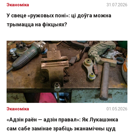
Эканоміка
31.07.2026
У свеце «ружовых поні»: ці доўга можна
трымацца на фікцыях?
Эканоміка
01.05.2026
«Адзін раён — адзін правал»: Як Лукашэнка
сам сабе замінае зрабіць эканамічны цуд