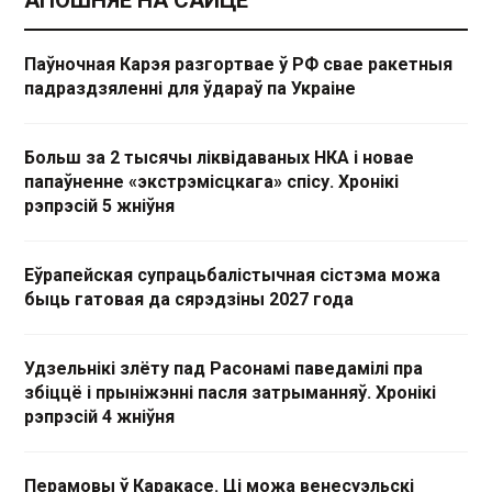
АПОШНЯЕ НА САЙЦЕ
Паўночная Карэя разгортвае ў РФ свае ракетныя
падраздзяленні для ўдараў па Украіне
Больш за 2 тысячы ліквідаваных НКА і новае
папаўненне «экстрэмісцкага» спісу. Хронікі
рэпрэсій 5 жніўня
Еўрапейская супрацьбалістычная сістэма можа
быць гатовая да сярэдзіны 2027 года
Удзельнікі злёту пад Расонамі паведамілі пра
збіццё і прыніжэнні пасля затрыманняў. Хронікі
рэпрэсій 4 жніўня
Перамовы ў Каракасе. Ці можа венесуэльскі