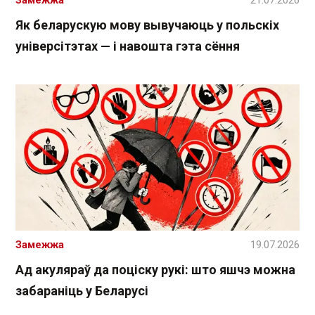
Як беларускую мову вывучаюць у польскіх
універсітэтах — і навошта гэта сёння
Замежжа
19.07.2026
Ад акуляраў да поціску рукі: што яшчэ можна
забараніць у Беларусі