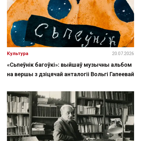
Культура
20.07.2026
«Сьпеўнік багоўкі»: выйшаў музычны альбом
на вершы з дзіцячай анталогіі Вольгі Гапеевай