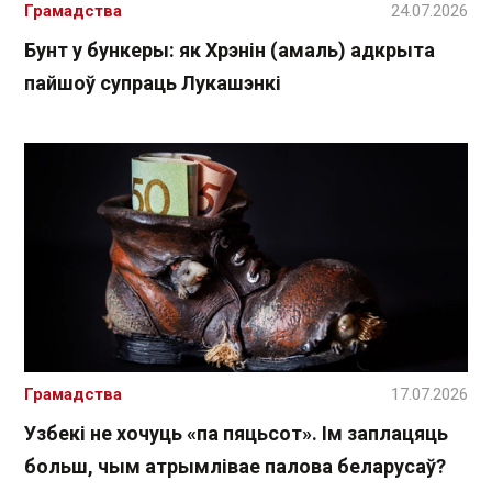
Грамадства
24.07.2026
Бунт у бункеры: як Хрэнін (амаль) адкрыта
пайшоў супраць Лукашэнкі
Грамадства
17.07.2026
Узбекі не хочуць «па пяцьсот». Ім заплацяць
больш, чым атрымлівае палова беларусаў?