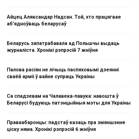
Айцец Аляксандар Надсан. Той, хто працягвае
аб'ядноўваць беларусаў
Беларусь запатрабавала ад Польшчы выдаць
журналіста. Хронікі рэпрэсій 7 жніўня
Палова расіян не лічыць паспяховымі дзеянні
сваёй арміі ў вайне супраць Украіны
Са спадзевам на Чалавека-павука: навошта ў
Беларусі будуюць патэнцыйныя мэты для Украіны
Праваабаронцы: падстаў казаць пра змяншэнне
ціску няма. Хронікі рэпрэсій 6 жніўня