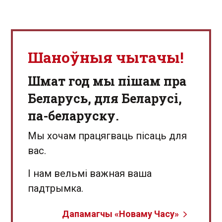
Шаноўныя чытачы!
Шмат год мы пішам пра
Беларусь, для Беларусі,
па-беларуску.
Мы хочам працягваць пісаць для
вас.
І нам вельмі важная ваша
падтрымка.
Дапамагчы «Новаму Часу»