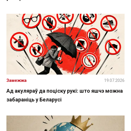
Замежжа
19.07.2026
Ад акуляраў да поціску рукі: што яшчэ можна
забараніць у Беларусі