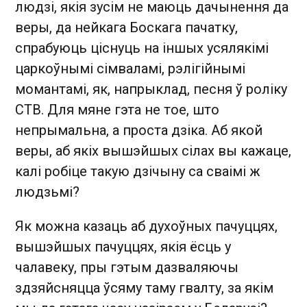
людзі, якія зусім не маюць дачынення да
веры, да нейкага Боскага пачатку,
спрабуюць ціснуць на іншых усялякімі
царкоўнымі сімваламі, рэлігійнымі
момантамі, як, напрыклад, песня ў роліку
СТВ. Для мяне гэта не тое, што
непрымальна, а проста дзіка. Аб якой
веры, аб якіх вышэйшых сілах вы кажаце,
калі робіце такую дзічыну са сваімі ж
людзьмі?
Як можна казаць аб духоўных пачуццях,
вышэйшых пачуццях, якія ёсць у
чалавеку, пры гэтым дазваляючы
здзяйсняцца ўсяму таму гвалту, за якім