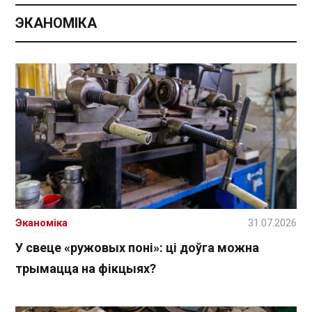
ЭКАНОМІКА
Эканоміка
31.07.2026
У свеце «ружовых поні»: ці доўга можна
трымацца на фікцыях?