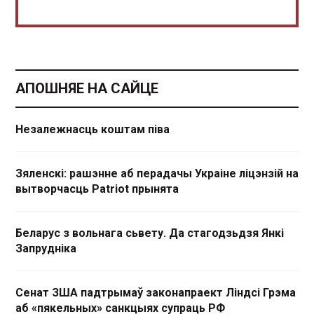
АПОШНЯЕ НА САЙЦЕ
Незалежнасць коштам піва
Зяленскі: рашэнне аб перадачы Украіне ліцэнзій на
вытворчасць Patriot прынята
Беларус з вольнага сьвету. Да стагодзьдзя Янкі
Запрудніка
Сенат ЗША падтрымаў законапраект Ліндсі Грэма
аб «пякельных» санкцыях супраць РФ