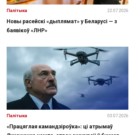
Палітыка
22.07.2026
Новы расейскі «дыплямат» у Беларусі — з
баявікоў «ЛНР»
Палітыка
03.07.2026
«Працяглая камандзіроўка»: ці атрымаў