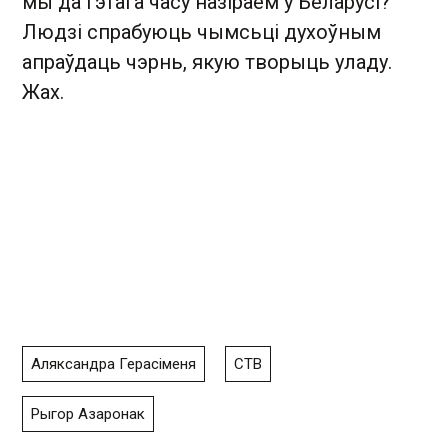
мы да гэтага часу назіраем у Беларусі?
Людзі спрабуюць чымсьці духоўным
апраўдаць чэрнь, якую творыць уладу.
Жах.
Аляксандра Герасіменя
СТВ
Рыгор Азаронак