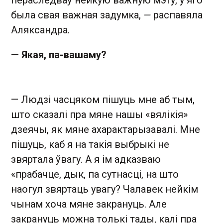
пераследваў нейкую важную мэту, у яго
была свая важная задумка,
—
распавяла
Аляксандра
.
— Якая, па-вашаму?
— Людзі часцяком пішуць мне аб тым,
што сказалі пра мяне нашы «вялікія»
дзеячы, як мяне ахарактарызавалі. Мне
пішуць, каб я на такія выбрыкі не
звяртала ўвагу. А я ім адказваю
«прабачце, дык, па сутнасці, на што
наогул звяртаць увагу? Чалавек нейкім
чынам хоча мяне закрануць. Але
закрануць можна толькі тады, калі пра