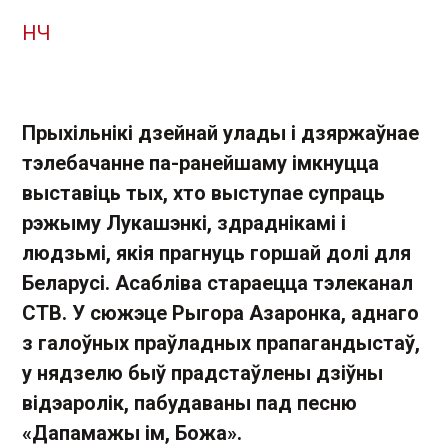
НЧ
Прыхільнікі дзейнай улады і дзяржаўнае
тэлебачанне па-ранейшаму імкнуцца
выставіць тых, хто выступае супраць
рэжыму Лукашэнкі, здраднікамі і
людзьмі, якія прагнуць горшай долі для
Беларусі. Асабліва стараецца тэлеканал
СТВ. У сюжэце Рыгора Азаронка, аднаго
з галоўных праўладных прапагандыстаў,
у нядзелю быў прадстаўлены дзіўны
відэаролік, пабудаваны пад песню
«Дапамажы ім, Божа».