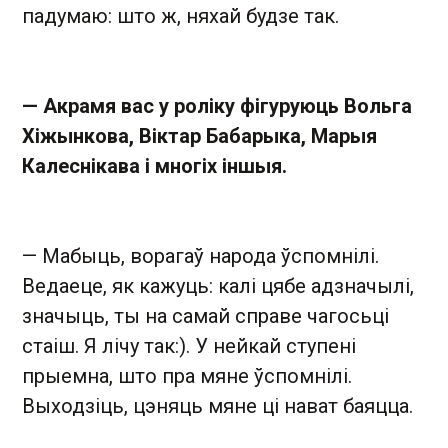
падумаю: што ж, няхай будзе так.
— Акрамя вас у роліку фігуруюць Вольга
Хіжынкова, Віктар Бабарыка, Марыя
Калеснікава і многіх іншыя.
— Мабыць, ворагаў народа ўспомнілі.
Ведаеце, як кажуць: калі цябе адзначылі,
значыць, ты на самай справе чагосьці
стаіш. Я лічу так:). У нейкай ступені
прыемна, што пра мяне ўспомнілі.
Выходзіць, цэняць мяне ці нават баяцца.