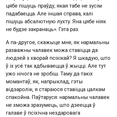
цябе пішуць праўду, якая табе не зусім
падабаецца. Але іншая справа, калі
пішуць абсалютную лухту. Яна цябе ніяк
не будзе закранаць». Гэта раз.
А па-другое, скажыце мне, як нармальны
разважны чалавек можа ставіцца да
людзей з хворай псіхікай? Я шкадую, што
ў іх усё так адбываецца ў жыцці. Але тут
ужо нічога не зробіш. Таму да такіх
момантаў, як, напрыклад, гэты
відэаролік, я стараюся ставіцца цалкам
спакойна. Паўтаруся: нармальны чалавек
не зможа зразумець, што дзеецца ў
галаве ў псіхічна нездаровага