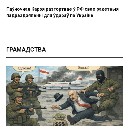
Паўночная Карэя разгортвае ў РФ свае ракетныя
падраздзяленні для ўдараў па Украіне
ГРАМАДСТВА