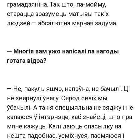
грамадзяніна. Так што, па-мойму,
старацца зразумець матывы такіх
людзей — абсалютна марная задума.
— Многія вам ужо напісалі па нагоды
гэтага відэа?
— Не, пакуль яшчэ, напэўна, не бачылі. Ці
не звярнулі ўвагу. Сярод сваіх мы
ўбачылі. А так я спецыяльна не сяджу і не
капаюся ў інтэрнэце, каб знайсці, што пра
мяне кажуць. Калі даюць спасылку на
нешта падобнае, усміхнуся, пасмяюся і