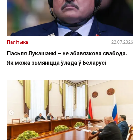
Палітыка
22.07.2026
Пасьля Лукашэнкі – не абавязкова свабода.
Як можа зьмяніцца ўлада ў Беларусі