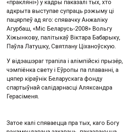
«пракляні») у кадры паказалі тых, хто
адкрыта выступае супраць рэжыму ці
пацярпеў ад яго: спявачку Анжаліку
Агурбаш, «Міс Беларусь-2008» Вольгу
Хіжынкову, палітыкаў Віктара Бабарыку,
Паўла Латушку, Святлану Ціханоўскую.
У відэашэраг трапіла і алімпійскі прызёр,
чэмпіёнка свету і Еўропы па плаванні, а
цяпер кіраўнік Беларускага фонду
спартыўнай салідарнасці Аляксандра
Герасіменя.
Затое калі спяваецца пра тых, каго Богу
рэкамендавана захаваць, паказваюцца