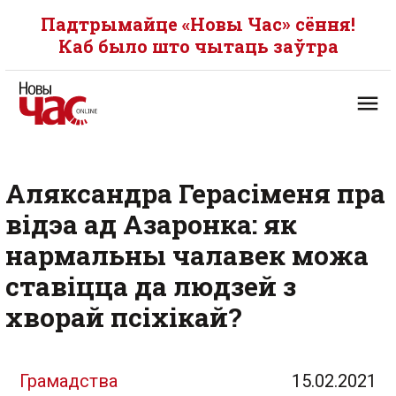
Падтрымайце «Новы Час» сёння!
Каб было што чытаць заўтра
Аляксандра Герасіменя пра
відэа ад Азаронка: як
нармальны чалавек можа
ставіцца да людзей з
хворай псіхікай?
Грамадства
15.02.2021