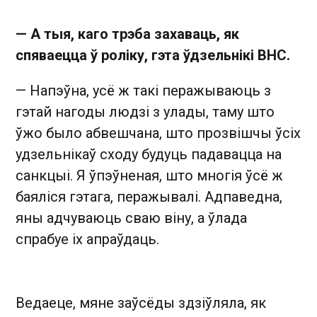
—
А тыя, каго трэба захаваць, як
спяваецца ў роліку, гэта ўдзельнікі ВНС.
— Напэўна, усё ж такі перажываюць з
гэтай нагоды людзі з улады, таму што
ўжо было абвешчана, што прозвішчы ўсіх
удзельнікаў сходу будуць падавацца на
санкцыі. Я ўпэўненая, што многія ўсё ж
баяліся гэтага, перажывалі. Адпаведна,
яны адчуваюць сваю віну, а ўлада
спрабуе іх апраўдаць.
Ведаеце, мяне заўсёды здзіўляла, як