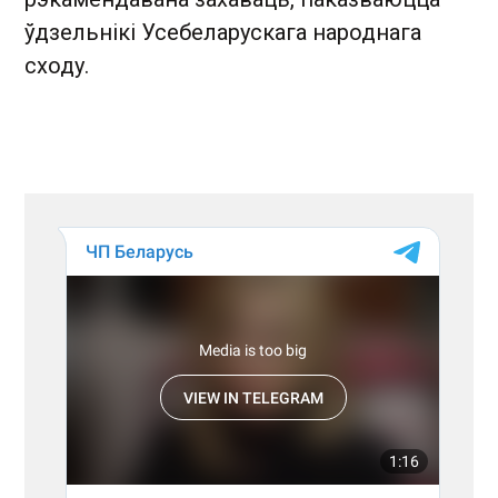
ўдзельнікі Усебеларускага народнага
сходу.