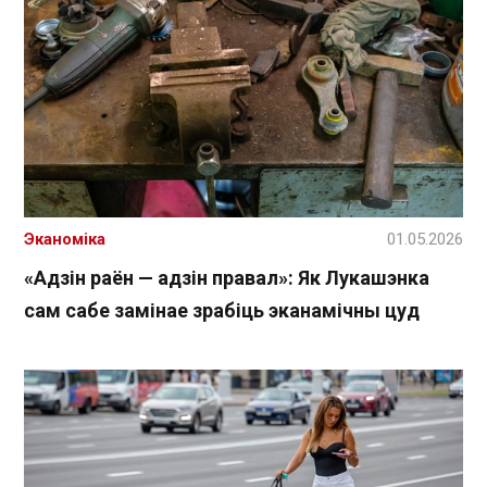
Эканоміка
01.05.2026
«Адзін раён — адзін правал»: Як Лукашэнка
сам сабе замінае зрабіць эканамічны цуд