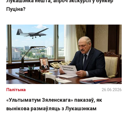
Лукашэнка нешта, апроч экскурсіі ў бункер
Пуціна?
Палітыка
26.06.2026
«Ультыматум Зяленскага» паказаў, як
вынікова размаўляць з Лукашэнкам