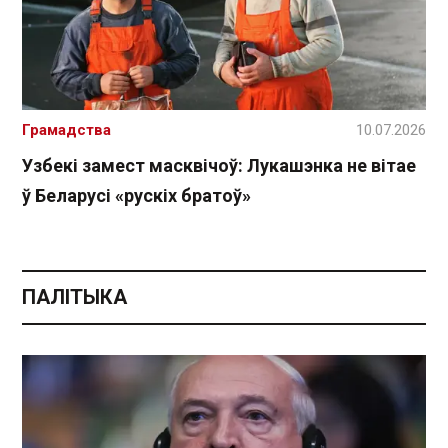
Грамадства
10.07.2026
Узбекі замест масквічоў: Лукашэнка не вітае
ў Беларусі «рускіх братоў»
ПАЛІТЫКА