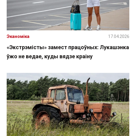
Эканоміка
17.04.2026
«Экстрэмісты» замест працоўных: Лукашэнка
ўжо не ведае, куды вядзе краіну