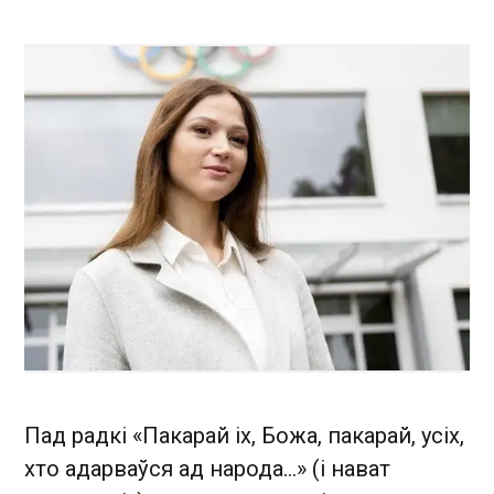
Пад радкі «Пакарай іх, Божа, пакарай, усіх,
хто адарваўся ад народа...» (і нават