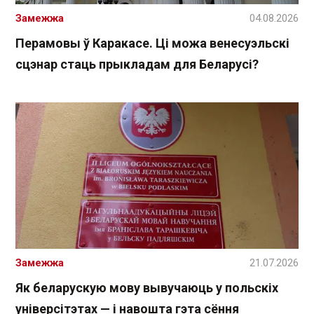
Замежжа
04.08.2026
Перамовы ў Каракасе. Ці можа венесуэльскі
сцэнар стаць прыкладам для Беларусі?
Замежжа
21.07.2026
Як беларускую мову вывучаюць у польскіх
універсітэтах — і навошта гэта сёння