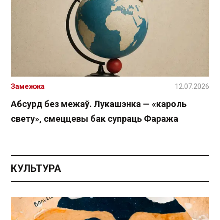
Замежжа
12.07.2026
Абсурд без межаў. Лукашэнка — «кароль
свету», смеццевы бак супраць Фаража
КУЛЬТУРА