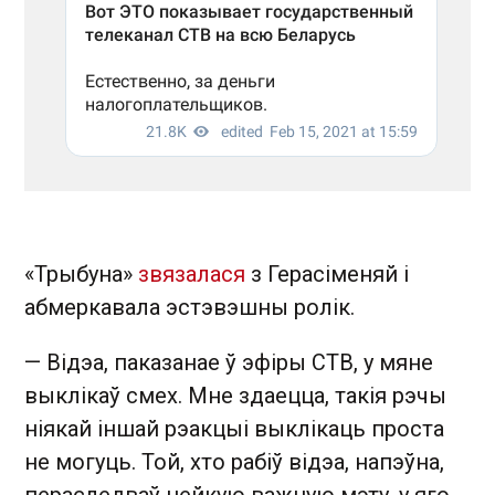
«Трыбуна»
звязалася
з Герасіменяй і
абмеркавала эстэвэшны ролік.
— Відэа, паказанае ў эфіры СТВ, у мяне
выклікаў смех. Мне здаецца, такія рэчы
ніякай іншай рэакцыі выклікаць проста
не могуць. Той, хто рабіў відэа, напэўна,