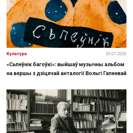
Культура
20.07.2026
«Сьпеўнік багоўкі»: выйшаў музычны альбом
на вершы з дзіцячай анталогіі Вольгі Гапеевай