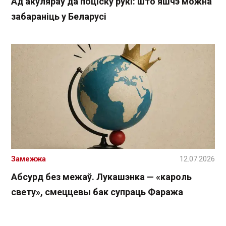
Ад акуляраў да поціску рукі: што яшчэ можна
забараніць у Беларусі
Замежжа
12.07.2026
Абсурд без межаў. Лукашэнка — «кароль
свету», смеццевы бак супраць Фаража