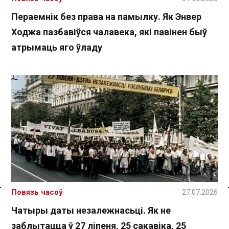
Пераемнік без права на памылку. Як Энвер
Ходжа пазбавіўся чалавека, які павінен быў
атрымаць яго ўладу
Повязь часоў
27.07.2026
Спасылка без VPN
Чатыры даты незалежнасьці. Як не
заблытацца ў 27 ліпеня, 25 сакавіка, 25