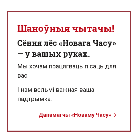
Шаноўныя чытачы!
Сёння лёс «Новага Часу»
— у вашых руках.
Мы хочам працягваць пісаць для
вас.
І нам вельмі важная ваша
падтрымка.
Дапамагчы «Новаму Часу»