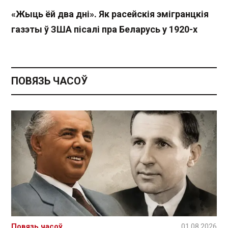
«Жыць ёй два дні». Як расейскія эмігранцкія
газэты ў ЗША пісалі пра Беларусь у 1920-х
ПОВЯЗЬ ЧАСОЎ
Повязь часоў
01.08.2026