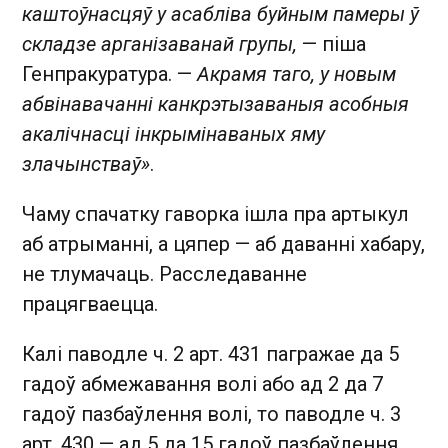
каштоўнасцяў у асабліва буйным памеры ў
складзе арганізаванай групы,
— піша
Генпракуратура. —
Акрамя таго, у новым
абвінавачанні канкрэтызаваныя асобныя
акалічнасці інкрымінаваных яму
злачынстваў»
.
Чаму спачатку гаворка ішла пра артыкул
аб атрыманні, а цяпер — аб даванні хабару,
не тлумачаць. Расследаванне
працягваецца.
Калі паводле ч. 2 арт. 431 пагражае да 5
гадоў абмежавання волі або ад 2 да 7
гадоў пазбаўлення волі, то паводле ч. 3
арт. 430 — ад 5 да 15 гадоў пазбаўлення