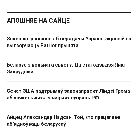
АПОШНЯЕ НА САЙЦЕ
Зяленскі: рашэнне аб перадачы Украіне ліцэнзій на
вытворчасць Patriot прынята
Беларус з вольнага сьвету. Да стагодзьдзя Янкі
Запрудніка
Сенат ЗША падтрымаў законапраект Ліндсі Грэма
аб «пякельных» санкцыях супраць РФ
Айцец Аляксандар Надсан. Той, хто працягвае
аб'ядноўваць беларусаў