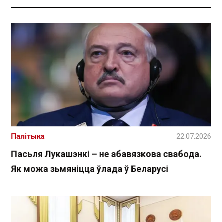
Палітыка
22.07.2026
Пасьля Лукашэнкі – не абавязкова свабода.
Як можа зьмяніцца ўлада ў Беларусі