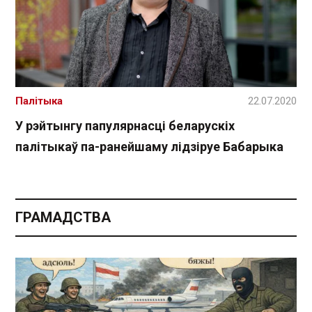
Палітыка
22.07.2020
У рэйтынгу папулярнасці беларускіх
палітыкаў па-ранейшаму лідзіруе Бабарыка
ГРАМАДСТВА