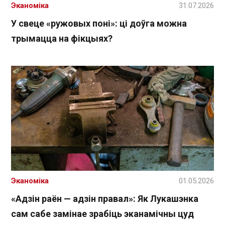
Эканоміка
31.07.2026
У свеце «ружовых поні»: ці доўга можна
трымацца на фікцыях?
Эканоміка
01.05.2026
«Адзін раён — адзін правал»: Як Лукашэнка
сам сабе замінае зрабіць эканамічны цуд