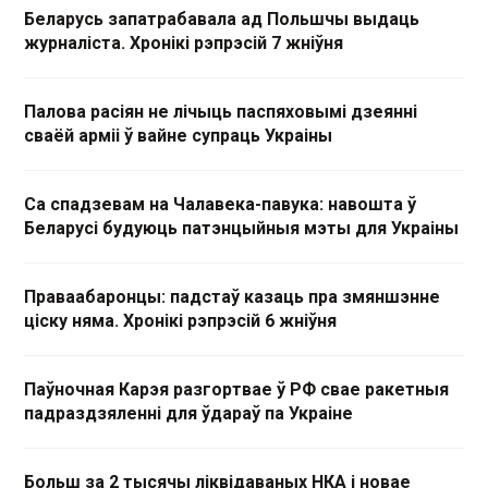
Беларусь запатрабавала ад Польшчы выдаць
журналіста. Хронікі рэпрэсій 7 жніўня
Палова расіян не лічыць паспяховымі дзеянні
сваёй арміі ў вайне супраць Украіны
Са спадзевам на Чалавека-павука: навошта ў
Беларусі будуюць патэнцыйныя мэты для Украіны
Праваабаронцы: падстаў казаць пра змяншэнне
ціску няма. Хронікі рэпрэсій 6 жніўня
Паўночная Карэя разгортвае ў РФ свае ракетныя
падраздзяленні для ўдараў па Украіне
Больш за 2 тысячы ліквідаваных НКА і новае