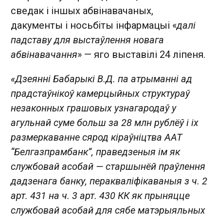
сведак і іншых абвінавачаных,
дакументы і носьбіты інфармацыі «
далі
падставу для выстаўлення новага
абвінавачання
» — яго выставілі 24 ліпеня.
«Дзеянні Бабарыкі В.Д. па атрыманні ад
прадстаўнікоў камерцыйных структураў
незаконных грашовых узнагародаў у
агульнай суме больш за 28 млн рублёў і іх
размеркаванне сярод кіраўніцтва ААТ
“Белгазпрамбанк”, праведзеныя ім як
службовай асобай — старшынёй
праўлення
дадзенага банку, перакваліфікаваныя з ч. 2
арт. 431 на ч. 3 арт. 430 КК як прыняцце
службовай асобай для сябе матэрыяльных