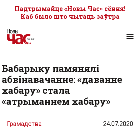
Падтрымайце «Новы Час» сёння!
Каб было што чытаць заўтра
Бабарыку памянялі
абвінавачанне: «даванне
хабару» стала
«атрыманнем хабару»
Грамадства
24.07.2020