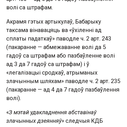
волі са штрафам.
Акрамя гэтых артыкулаў, Бабарыку
таксама вінавацяць ва «ўхіленні ад
сплаты падаткаў» паводле ч. 2 арт. 243
(пакаранне — абмежаванне волі да 5
гадоў са штрафам або пазбаўленне волі
ад 3 да 7 гадоў са штрафам) і ў
«легалізацыі сродкаў, атрыманых
злачынным шляхам» паводле ч. 2 арт. 235
(пакаранне — ад 4 да 7 гадоў пазбаўлення
волі).
«
З мэтай удакладнення абставінаў
злачынных дзеянняў
» следчыя КДБ