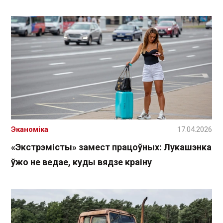
Эканоміка
17.04.2026
«Экстрэмісты» замест працоўных: Лукашэнка
ўжо не ведае, куды вядзе краіну