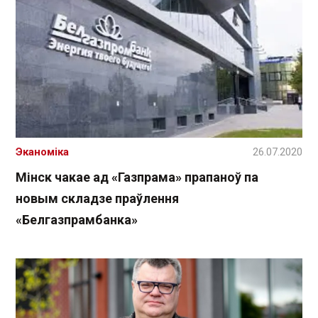
Эканоміка
26.07.2020
Мінск чакае ад «Газпрама» прапаноў па
новым складзе праўлення
«Белгазпрамбанка»