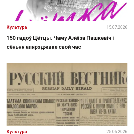
Культура
15.07.2026
150 гадоў Цётцы. Чаму Алёіза Пашкевіч і
сёньня апярэджвае свой час
Культура
25.06.2026