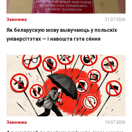
Замежжа
21.07.2026
Як беларускую мову вывучаюць у польскіх
універсітэтах — і навошта гэта сёння
Замежжа
19.07.2026