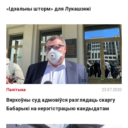
«Ідэальны шторм» для Лукашэнкі
Палітыка
23.07.2020
Вярхоўны суд адмовіўся разглядаць скаргу
Бабарыкі на нерэгістрацыю кандыдатам