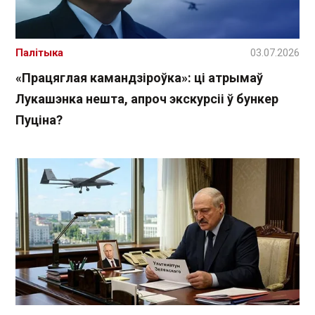
Палітыка
03.07.2026
«Працяглая камандзіроўка»: ці атрымаў
Лукашэнка нешта, апроч экскурсіі ў бункер
Пуціна?