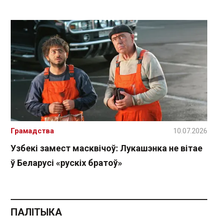
Грамадства
10.07.2026
Узбекі замест масквічоў: Лукашэнка не вітае
ў Беларусі «рускіх братоў»
ПАЛІТЫКА