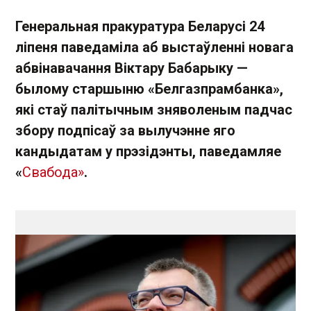
Генеральная пракуратура Беларусі 24
ліпеня паведаміла аб выстаўленні новага
абвінавачання Віктару Бабарыку —
былому старшыню «Белгазпрамбанка»,
які стаў палітычным зняволеным падчас
збору подпісаў за вылучэнне яго
кандыдатам у прэзідэнты, паведамляе
«
Свабода»
.