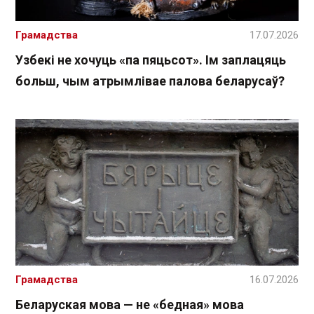
Грамадства
17.07.2026
Узбекі не хочуць «па пяцьсот». Ім заплацяць
больш, чым атрымлівае палова беларусаў?
Грамадства
16.07.2026
Беларуская мова — не «бедная» мова