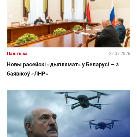
Палітыка
22.07.2026
Новы расейскі «дыплямат» у Беларусі — з
баявікоў «ЛНР»