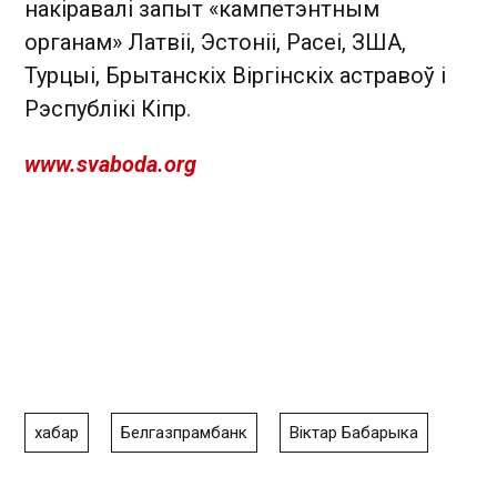
накіравалі запыт «кампетэнтным
органам» Латвіі, Эстоніі, Расеі, ЗША,
Турцыі, Брытанскіх Віргінскіх астравоў і
Рэспублікі Кіпр.
www.svaboda.org
хабар
Белгазпрамбанк
Віктар Бабарыка