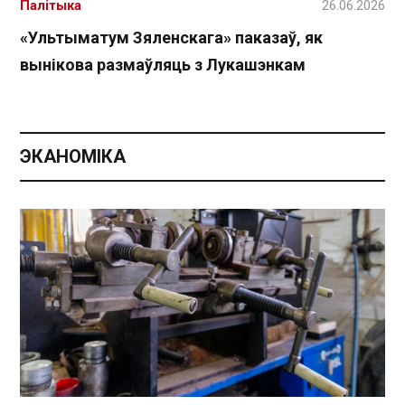
Палітыка
26.06.2026
«Ультыматум Зяленскага» паказаў, як
вынікова размаўляць з Лукашэнкам
ЭКАНОМІКА