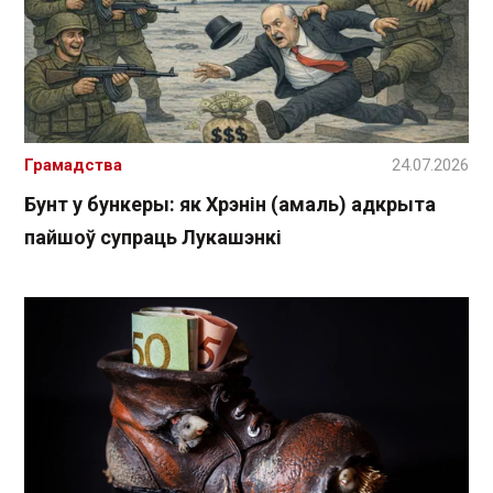
Грамадства
24.07.2026
Бунт у бункеры: як Хрэнін (амаль) адкрыта
пайшоў супраць Лукашэнкі