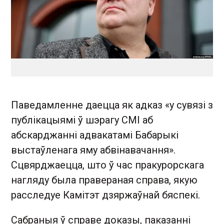
Паведамленне даецца як адказ «у сувязі з
публікацыямі ў шэрагу СМІ аб
абскарджанні адвакатамі Бабарыкі
выстаўленага яму абвінавачання».
Сцвярджаецца, што ў час пракурорскага
нагляду была правераная справа, якую
расследуе Камітэт дзяржаўнай бяспекі.
Сабраныя ў справе доказы, паказанні