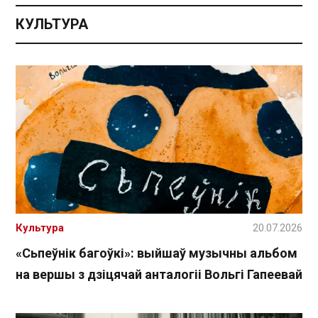
КУЛЬТУРА
Культура
20.07.2026
«Сьпеўнік багоўкі»: выйшаў музычны альбом
на вершы з дзіцячай анталогіі Вольгі Гапеевай