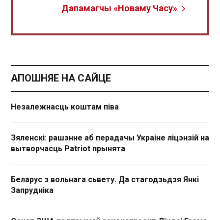
Дапамагчы «Новаму Часу»
АПОШНЯЕ НА САЙЦЕ
Незалежнасць коштам піва
Зяленскі: рашэнне аб перадачы Украіне ліцэнзій на
вытворчасць Patriot прынята
Беларус з вольнага сьвету. Да стагодзьдзя Янкі
Запрудніка