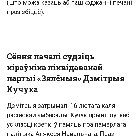
(што можа казаць аб пашкоджанні печані
праз збіццё).
Сёння пачалі судзіць
кіраўніка ліквідаванай
партыі «Зялёныя» Дзмітрыя
Кучука
Дзмітрыя затрымалі 16 лютага каля
расійскай амбасады. Кучук прыйшоў, каб
ускласці кветкі ў памяць пра памерлага
палітыка Аляксея Навальнага. Праз