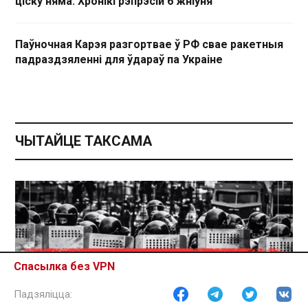
ціску няма. Хронікі рэпрэсій 6 жніўня
Паўночная Карэя разгортвае ў РФ свае ракетныя
падраздзяленні для ўдараў па Украіне
ЧЫТАЙЦЕ ТАКСАМА
Спасылка без VPN