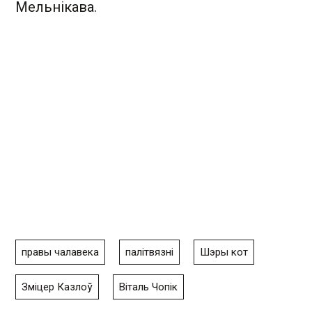
Мельнікава.
правы чалавека
палітвязні
Шэры кот
Зміцер Казлоў
Віталь Чопік