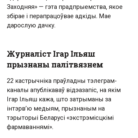
Заходняя» — гэта прадпрыемства, якое
збірае і перапрацоўвае адкіды. Мае
дарослую дачку.
Журналіст Ігар Ільяш
прызнаны палітвязнем
22 кастрычніка праўладны тэлеграм-
каналы апублікаваў відэазапіс, на якім
Ігар Ільяш кажа, што затрыманы за
інтэрв’ю медыям, прызнаным на
тэрыторыі Беларусі «экстрэмісцкімі
фармаваннямі».