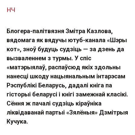
НЧ
Блогера-палітвязня Змітра Казлова,
вядомага як вядучы ютуб-канала «Шэры
кот», зноў будуць судзіць — за дзень да
вызваленнем з турмы. У спіс
«матэрыялаў, распаўсюд якіх здольны
нанесці шкоду нацыянальным інтарэсам
Рэспублікі Беларусь, дадалі кніга па
гісторыі беларусі і кнігі замежнай класікі.
Сёння ж пачалі судзіць кіраўніка
ліквідаванай партыі «Зялёныя» Дзмітрыя
Кучука.