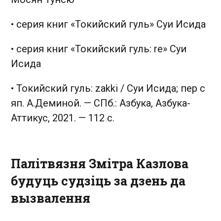
• серия книг «Токийский гуль» Суи Исида
• серия книг «Токийский гуль: re» Суи
Исида
• Токийский гуль: zakki / Cуи Исида; пер с
яп. А.Деминой. — СПб.: Азбука, Азбука-
Аттикус, 2021. — 112 с.
Палітвязня Змітра Казлова
будуць судзіць за дзень да
вызвалення