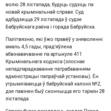
волю 28 лістапада, будуць судзіць па
новай крымінальнай справе. Суд
адбудзецца 29 лістапада ў судзе
Бабруйскага раёна і горада Бабруйска.
Палітвязню, які ўжо правёў у зняволенні
амаль 4,5 гады, прад'яўлена
абвінавачванне па артыкуле 411
Крымінальнага кодэкса (злоснае
непадпарадкаванне патрабаванням
адміністрацыі папраўчай установы). Ён
утрымліваецца ў бабруйскай калоніі №2,
дзе павінен быў скончыцца яго тэрмін 28
лістапада.