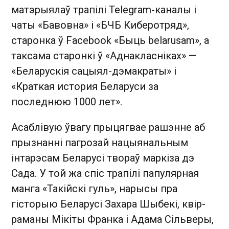
матэрыялаў трапілі Telegram-каналы і
чаты «Бавовна» і «БЧБ Киберотряд»,
старонка ў Facebook «Быць belarusam», а
таксама старонкі ў «Аднакласніках» —
«Беларускiя сацыял-дэмакраты» і
«Краткая история Беларуси за
последнюю 1000 лет».
Асаблівую ўвагу прыцягвае рашэнне аб
прызнанні пагрозай нацыянальным
інтарэсам Беларусі твораў маркіза дэ
Сада. У той жа спіс трапілі папулярная
манга «Такійскі гуль», нарысы пра
гісторыю Беларусі Захара Шыбекі, квір-
раманы Мікіты Франка і Адама Сільверы,