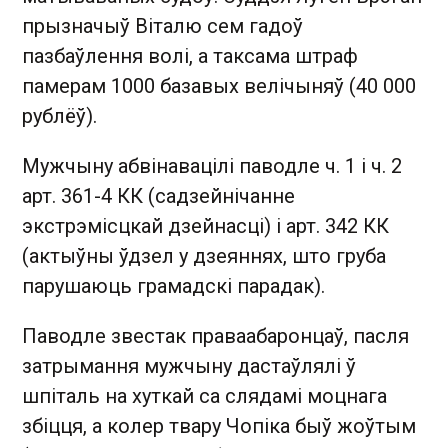
прызначыў Віталю сем гадоў
пазбаўлення волі, а таксама штраф
памерам 1000 базавых велічыняў (40 000
рублёў).
Мужчыну абвінавацілі паводле ч. 1 і ч. 2
арт. 361-4 КК (садзейнічанне
экстрэмісцкай дзейнасці) і арт. 342 КК
(актыўны ўдзел у дзеяннях, што груба
парушаюць грамадскі парадак).
Паводле звестак праваабаронцаў, пасля
затрымання мужчыну дастаўлялі ў
шпіталь на хуткай са слядамі моцнага
збіцця, а колер твару Чопіка быў жоўтым