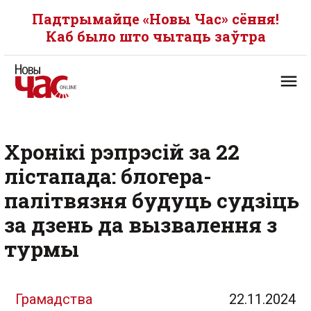
Падтрымайце «Новы Час» сёння!
Каб было што чытаць заўтра
Хронікі рэпрэсій за 22
лістапада: блогера-
палітвязня будуць судзіць
за дзень да вызвалення з
турмы
Грамадства
22.11.2024