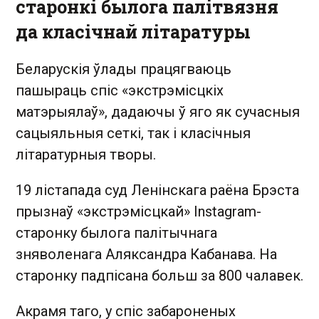
старонкі былога палітвязня
да класічнай літаратуры
Беларускія ўлады працягваюць
пашыраць спіс «экстрэмісцкіх
матэрыялаў», дадаючы ў яго як сучасныя
сацыяльныя сеткі, так і класічныя
літаратурныя творы.
19 лістапада суд Ленінскага раёна Брэста
прызнаў «экстрэмісцкай» Instagram-
старонку былога палітычнага
зняволенага Аляксандра Кабанава. На
старонку падпісана больш за 800 чалавек.
Акрамя таго, у спіс забароненых