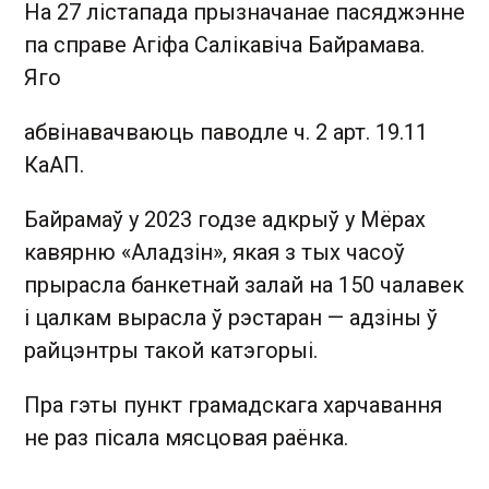
На 27 лістапада прызначанае пасяджэнне
па справе Агіфа Салікавіча Байрамава.
Яго
абвінавачваюць паводле ч. 2 арт. 19.11
КаАП.
Байрамаў у 2023 годзе адкрыў у Мёрах
кавярню «Аладзін», якая з тых часоў
прырасла банкетнай залай на 150 чалавек
і цалкам вырасла ў рэстаран — адзіны ў
райцэнтры такой катэгорыі.
Пра гэты пункт грамадскага харчавання
не раз пісала мясцовая раёнка.