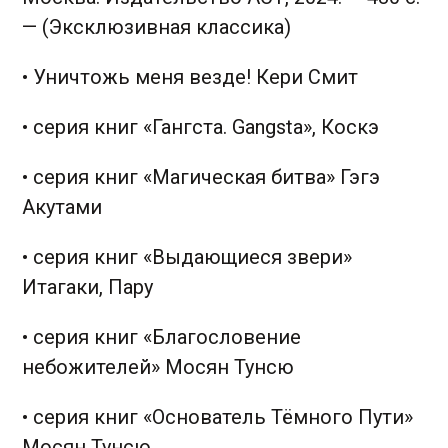
— (Эксклюзивная классика)
• Уничтожь меня везде! Кери Смит
• серия книг «Гангста. Gangsta», Коскэ
• серия книг «Магическая битва» Гэгэ
Акутами
• серия книг «Выдающиеся звери»
Итагаки, Пару
• серия книг «Благословение
небожителей» Мосян Тунсю
• серия книг «Основатель Тёмного Пути»
Мосян Тунсю