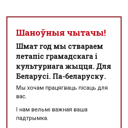
Шаноўныя чытачы!
Шмат год мы ствараем
летапіс грамадскага і
культурнага жыцця. Для
Беларусі. Па-беларуску.
Мы хочам працягваць пісаць для
вас.
І нам вельмі важная ваша
падтрымка.