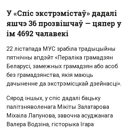
У «Спіс экстрэмістаў» дадалі
яшчэ 36 прозвішчаў — цяпер у
ім 4692 чалавекі
22 лістапада МУС зрабіла традыцыйны
пятнічны апдэйт «Пераліка грамадзян
Беларусі, замежных грамадзян або асоб
без грамадзянства, якія маюць
дачыненне да экстрэмісцкай дзейнасці».
Сярод іншых, у спіс дадалі бацьку
палітзняволенага Мікіты Залатарова
Міхаіла Лапунова, завочна асуджанага
Валера Водзіна, гісторыка Ігара