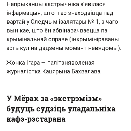
Напрыканцы кастрычніка з’явілася
інфармацыя, што Ігар знаходзіцца пад
вартай у Следчым ізалятары № 1, з чаго
вынікае, што ён абвінавачваецца па
крымінальнай справе (інкрымініраваны
артыкул на дадзены момант невядомы).
Жонка Ігара — палітзняволеная
журналістка Кацярына Бахвалава.
У Мёрах за «экстрэмізм»
будуць судзіць уладальніка
кафэ-рэстарана