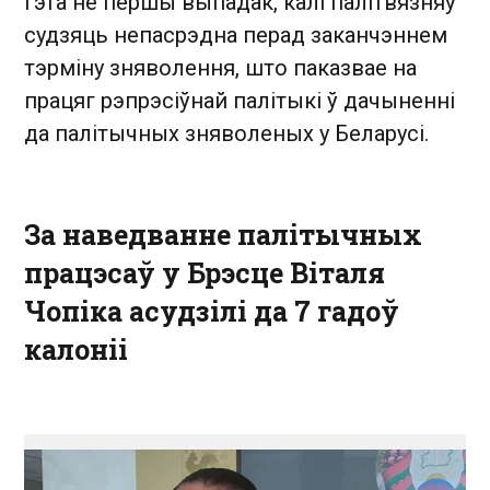
Гэта не першы выпадак, калі палітвязняў
судзяць непасрэдна перад заканчэннем
тэрміну зняволення, што паказвае на
працяг рэпрэсіўнай палітыкі ў дачыненні
да палітычных зняволеных у Беларусі.
За наведванне палітычных
працэсаў у Брэсце Віталя
Чопіка асудзілі да 7 гадоў
калоніі