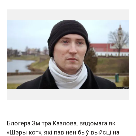
Блогера Змітра Казлова, вядомага як
«Шэры кот», які павінен быў выйсці на