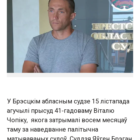
У Брэсцкім абласным судзе 15 лістапада
агучылі прысуд 41-гадоваму Віталю
Чопіку, якога затрымалі восем месяцаў
таму за наведванне палітычна
матываваных судоў. Суддзя Яўген Брэган