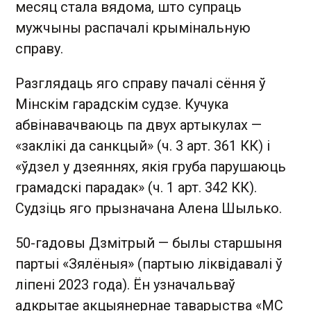
месяц стала вядома, што супраць
мужчыны распачалі крымінальную
справу.
Разглядаць яго справу пачалі сёння ў
Мінскім гарадскім судзе. Кучука
абвінавачваюць па двух артыкулах —
«заклікі да санкцый» (ч. 3 арт. 361 КК) і
«ўдзел у дзеяннях, якія груба парушаюць
грамадскі парадак» (ч. 1 арт. 342 КК).
Судзіць яго прызначана Алена Шылько.
50-гадовы Дзмітрый — былы старшыня
партыі «Зялёныя» (партыю ліквідавалі ў
ліпені 2023 года). Ён узначальваў
адкрытае акцыянернае таварыства «МС