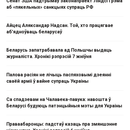
Сенат ЗША падтрымаў законапраект Ліндсі Грэма
аб «пякельных» санкцыях супраць РФ
Айцец Аляксандар Надсан. Той, хто працягвае
аб'ядноўваць беларусаў
Беларусь запатрабавала ад Польшчы выдаць
журналіста. Хронікі рэпрэсій 7 жніўня
Палова расіян не лічыць паспяховымі дзеянні
сваёй арміі ў вайне супраць Украіны
Са спадзевам на Чалавека-павука: навошта ў
Беларусі будуюць патэнцыйныя мэты для Украіны
Праваабаронцы: падстаў казаць пра змяншэнне