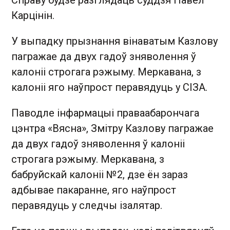
Справу будзе разглядаць суддзя Павел
Карцінін.
У выпадку прызнання вінаватым Казлову
пагражае да двух гадоў зняволення ў
калоніі строгага рэжыму. Меркавана, з
калоніі яго наўпрост перавядуць у СІЗА.
Паводле інфармацыі праваабарончага
цэнтра «Вясна», Змітру Казлову пагражае
да двух гадоў зняволення ў калоніі
строгага рэжыму. Меркавана, з
бабруйскай калоніі №2, дзе ён зараз
адбывае пакаранне, яго наўпрост
перавядуць у следчы ізалятар.