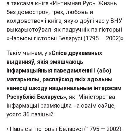
а таксама кніга «Интимная Русь. Жизнь
без домостроя, грех, любовь и
колдовство» і кніга, якую доўгі час у ВНУ
выкарыстоўвалі як падручнік па гісторыі
«Нарысы гісторыі Беларусі (1795 — 2002)».
Такім чынам, у
«Спісе друкаваных
выданняў, якія змяшчаюць
інфармацыйныя паведамленні і (або)
матэрыялы, распаўсюд якіх здольны
нанесці шкоду нацыянальным інтарэсам
Рэспублікі Беларусь»
, які Міністэрства
інфармацыі размясціла на сваім сайце,
усяго 36 пазіцый:
• Нарысы гісторыі Беларусі (1795 — 2002).