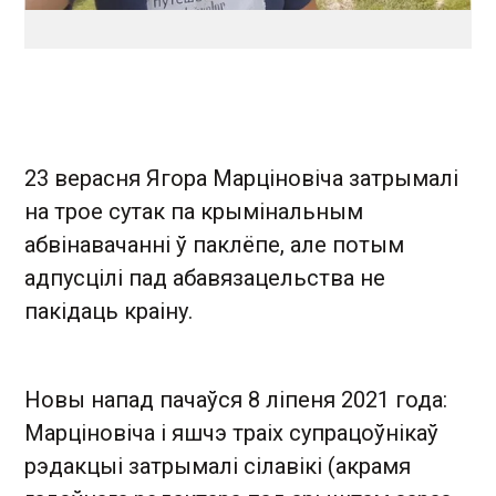
23 верасня Ягора Марціновіча затрымалі
на трое сутак па крымінальным
абвінавачанні ў паклёпе, але потым
адпусцілі пад абавязацельства не
пакідаць краіну.
Новы напад пачаўся 8 ліпеня 2021 года:
Марціновіча і яшчэ траіх супрацоўнікаў
рэдакцыі затрымалі сілавікі (акрамя