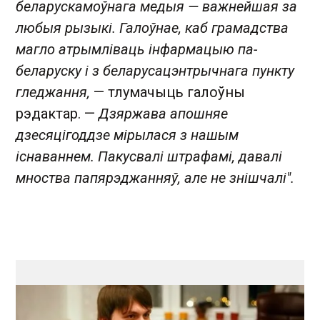
беларускамоўнага медыя — важнейшая за
любыя рызыкі. Галоўнае, каб грамадства
магло атрымліваць інфармацыю па-
беларуску і з беларусацэнтрычнага пункту
гледжання,
— тлумачыць галоўны
рэдактар. —
Дзяржава апошняе
дзесяцігоддзе мірылася з нашым
існаваннем. Пакусвалі штрафамі, давалі
мноства папярэджанняў, але не знішчалі".