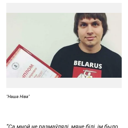
"Наша Ніва"
“Са мной не размаўлялі, мяне білі, ім было