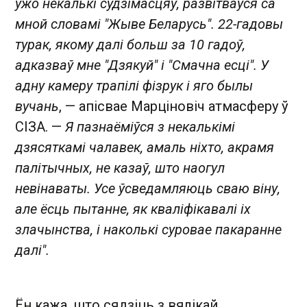
ужо некалькі судзімасцяў, развітваўся са
мной словамі "Жыве Беларусь". 22-гадовы
турак, якому далі больш за 10 гадоў,
адказваў мне "Дзякуй" і "Смачна есці". У
адну камеру трапілі фізрук і яго былы
вучань
, — апісвае Марціновіч атмасферу ў
СІЗА. —
Я пазнаёміўся з некалькімі
дзясяткамі чалавек, амаль ніхто, акрамя
палітычных, не казаў, што наогул
невінаваты. Усе ўсведамляюць сваю віну,
але ёсць пытанне, як кваліфікавалі іх
злачынства, і наколькі суровае пакаранне
далі".
Ён кажа, што сядзіць з вялікай