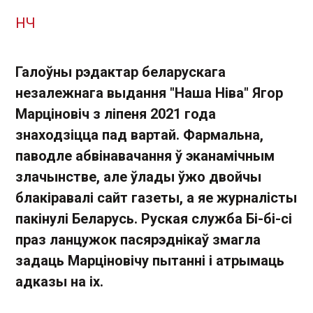
НЧ
Галоўны рэдактар беларускага
незалежнага выдання "Наша Ніва" Ягор
Марціновіч з ліпеня 2021 года
знаходзіцца пад вартай. Фармальна,
паводле абвінавачання ў эканамічным
злачынстве, але ўлады ўжо двойчы
блакіравалі сайт газеты, а яе журналісты
пакінулі Беларусь. Руская служба Бі-бі-сі
праз ланцужок пасярэднікаў змагла
задаць Марціновічу пытанні і атрымаць
адказы на іх.