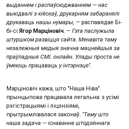
выданнем і распаўсюджваннем — нас
выкідвалі з кіёскаў, друкарням забаранялі
друкаваць нашы нумары,
— распавядае Бі-
бі-сі
Ягор Марціновіч
. —
Гэта паслужыла
штуршком развіцця сайта. Менавіта таму
незалежныя медыя значна мацнейшыя за
праўладныя СМІ. онлайн. Улады проста не
ўмеюць працаваць у інтэрнэце".
Марціновіч кажа, што "Наша Ніва"
прынцыпова працавала легальна: з усімі
рэгістрацыямі і ліцэнзіямі,
прытрымлівалася законаў.
"Таму што
наша задача — існаванне штодзённага