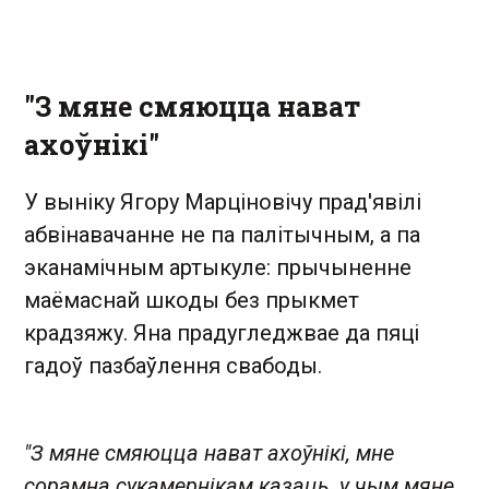
"З мяне смяюцца нават
ахоўнікі"
У выніку Ягору Марціновічу прад'явілі
абвінавачанне не па палітычным, а па
эканамічным артыкуле: прычыненне
маёмаснай шкоды без прыкмет
крадзяжу. Яна прадугледжвае да пяці
гадоў пазбаўлення свабоды.
"З мяне смяюцца нават ахоўнікі, мне
сорамна сукамернікам казаць, у чым мяне