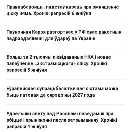
Праваабаронцы: падстаў казаць пра змяншэнне
ціску няма. Хронікі рэпрэсій 6 жніўня
Паўночная Карэя разгортвае ў РФ свае ракетныя
падраздзяленні для ўдараў па Украіне
Больш за 2 тысячы ліквідаваных НКА і новае
папаўненне «экстрэмісцкага» спісу. Хронікі
рэпрэсій 5 жніўня
Еўрапейская супрацьбалістычная сістэма можа
быць гатовая да сярэдзіны 2027 года
Удзельнікі злёту пад Расонамі паведамілі пра
збіццё і прыніжэнні пасля затрыманняў. Хронікі
рэпрэсій 4 жніўня