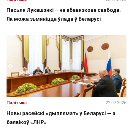
Пасьля Лукашэнкі – не абавязкова свабода.
Як можа зьмяніцца ўлада ў Беларусі
Палітыка
22.07.2026
Новы расейскі «дыплямат» у Беларусі — з
Спасылка без VPN
баявікоў «ЛНР»