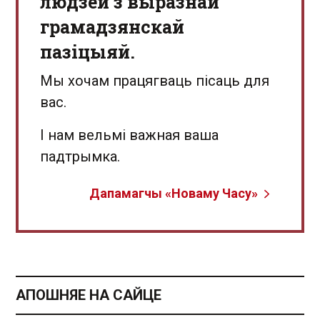
людзей з выразнай
грамадзянскай
пазіцыяй.
Мы хочам працягваць пісаць для
вас.
І нам вельмі важная ваша
падтрымка.
Дапамагчы «Новаму Часу»
АПОШНЯЕ НА САЙЦЕ