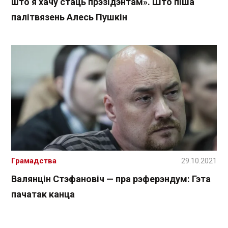
што я хачу стаць прэзідэнтам». Што піша
палітвязень Алесь Пушкін
Грамадства
29.10.2021
Валянцін Стэфановіч — пра рэферэндум: Гэта
пачатак канца