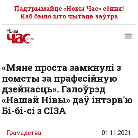
Падтрымайце «Новы Час» сёння!
Каб было што чытаць заўтра
«Мяне проста замкнулі з
помсты за прафесійную
дзейнасць». Галоўрэд
«Нашай Нівы» даў інтэрв'ю
Бі-бі-сі з СІЗА
Грамадства
01.11.2021