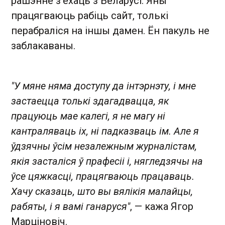
рашэнне з'ехаць з Беларусі. Яны
працягваюць рабіць сайт, толькі
перабраліся на іншы дамен. Ён пакуль не
заблакаваны.
"У мяне няма доступу да інтэрнэту, і мне
застаецца толькі здагадвацца, як
працуюць мае калегі, я не магу ні
кантраляваць іх, ні падказваць ім. Але я
ўдзячны ўсім незалежным журналістам,
якія засталіся ў прафесіі і, нягледзячы на ​​
ўсе цяжкасці, працягваюць працаваць.
Хачу сказаць, што вы вялікія малайцы,
рабяты, і я вамі ганаруся"
, — кажа Ягор
Марціновіч.