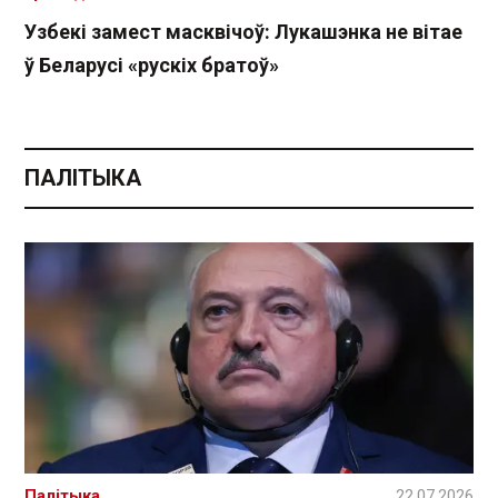
Узбекі замест масквічоў: Лукашэнка не вітае
ў Беларусі «рускіх братоў»
ПАЛІТЫКА
Палітыка
22.07.2026