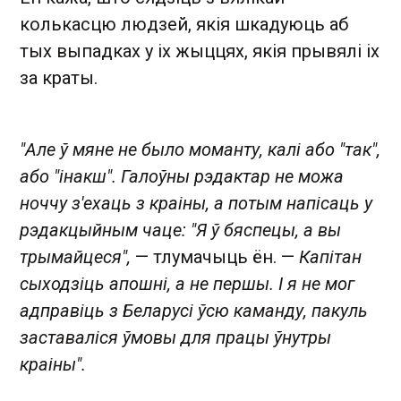
колькасцю людзей, якія шкадуюць аб
тых выпадках у іх жыццях, якія прывялі іх
за краты.
"Але ў мяне не было моманту, калі або "так",
або "інакш". Галоўны рэдактар ​​не можа
ноччу з'ехаць з краіны, а потым напісаць у
рэдакцыйным чаце: "Я ў бяспецы, а вы
трымайцеся",
— тлумачыць ён. —
Капітан
сыходзіць апошні, а не першы. І я не мог
адправіць з Беларусі ўсю каманду, пакуль
заставаліся ўмовы для працы ўнутры
краіны".