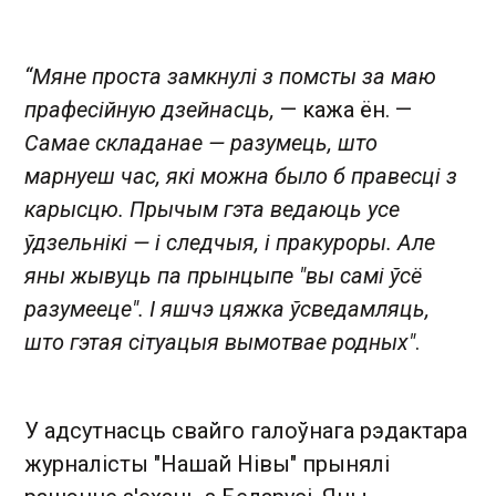
“Мяне проста замкнулі з помсты за маю
прафесійную дзейнасць,
— кажа ён. —
Самае складанае — разумець, што
марнуеш час, які можна было б правесці з
карысцю. Прычым гэта ведаюць усе
ўдзельнікі — і следчыя, і пракуроры. Але
яны жывуць па прынцыпе "вы самі ўсё
разумееце". І яшчэ цяжка ўсведамляць,
што гэтая сітуацыя вымотвае родных"
.
У адсутнасць свайго галоўнага рэдактара
журналісты "Нашай Нівы" прынялі