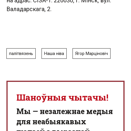
на адрас: СІЗА-1. 220030, г. Мінск, вул.
Валадарскага, 2.
палітвязень
Наша ніва
Ягор Марціновіч
Шаноўныя чытачы!
Мы — незалежнае медыя
для неабыякавых