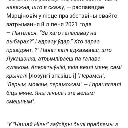
няважна, што я скажу, —
распавядае
Марціновіч у лісце пра абставіны свайго
затрымання 8 ліпеня 2021 года.
—
Пыталіся: “За каго галасаваў на
выбарах?” І адразу ўдар.” Хто зараз
прэзідэнт. ?" Нават калі адказваеш, што
Лукашэнка, атрымліваеш па галаве
кулаком. Аператыўнікі, якія везлі мяне, самі
крычал
і [лозунгі апазіцыі]
"Перамен",
"Верым, можам, пераможам" — і працягвалі
біць мяне. Яны лічылі гэта вельмі
смешным"
.
"У "Нашай Нівы" заўсёды былі праблемы з