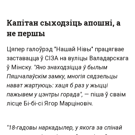
Капітан сыходзіць апошні, а
не першы
Цяпер галоўрэд "Нашай Нівы" працягвае
заставацца ў СІЗА на вуліцы Валадарскага
ў Мінску.
"Яно знаходзіцца ў былым
Пяшчалаўскім замку, многія сядзельцы
нават жартуюць: хаця б раз у жыцці
пажывем у цэнтры горада",
— піша ў сваім
лісце Бі-бі-сі Ягор Марціновіч.
"18-гадовы наркадылер, у якога за спінай