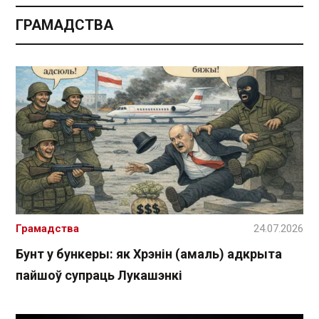
ГРАМАДСТВА
Грамадства
24.07.2026
Бунт у бункеры: як Хрэнін (амаль) адкрыта
пайшоў супраць Лукашэнкі