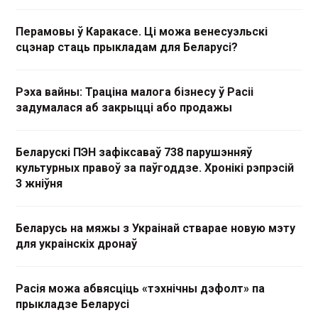
Перамовы ў Каракасе. Ці можа венесуэльскі
сцэнар стаць прыкладам для Беларусі?
Рэха вайны: Траціна малога бізнесу ў Расіі
задумалася аб закрыцці або продажы
Беларускі ПЭН зафіксаваў 738 парушэнняў
культурных правоў за паўгоддзе. Хронікі рэпрэсій
3 жніўня
Беларусь на мяжы з Украінай стварае новую мэту
для украінскіх дронаў
Расія можа абвясціць «тэхнічны дэфолт» па
прыкладзе Беларусі