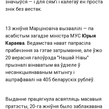
значыўся — і для сям'і і калегаў ён проста
знік без вестак.
13 жніўня Марціновіча вызвалілі — па
асабістым загадзе міністра МУС
Юрыя
Караева
. Ведамства нават папрасіла
прабачэння за гэтае затрыманне, але ўжо
20 верасня галоўрэда "Нашай Нівы"
прызналі вінаватым ва ўдзеле ў
несанкцыянаваным мітынгу і
аштрафавалі на 405 беларускіх рублёў.
Выданне працягнула асвятляць масавыя
пратэсты, 20-га жніўня было заблакавана