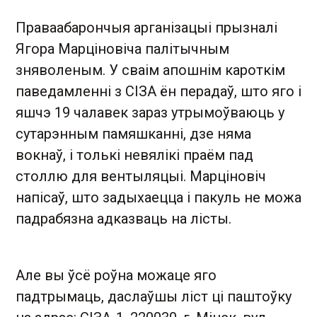
Праваабарончыя арганізацыі прызналі
Ягора Марціновіча палітычным
зняволеным. У сваім апошнім кароткім
паведамленні з СІЗА ён перадаў, што яго і
яшчэ 19 чалавек зараз утрымоўваюць у
сутарэнным памяшканні, дзе няма
вокнаў, і толькі невялікі праём пад
столлю для вентыляцыі. Марціновіч
напісаў, што задыхаецца і пакуль не можа
падрабязна адказваць на лісты.
Але вы ўсё роўна можаце яго
падтрымаць, даслаўшы ліст ці паштоўку