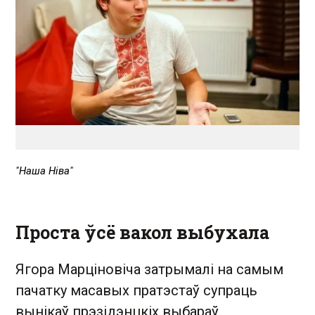
"Наша Ніва"
Проста ўсё вакол выбухала
Ягора Марціновіча затрымалі на самым
пачатку масавых пратэстаў супраць
вынікаў прэзідэнцкіх выбараў.