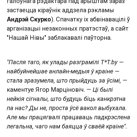
галоўнага рэдактара пад арыштам зараз
застаецца кіраўнік аддзела рэкламы
Андрэй Скурко
). Спачатку іх абвінавацілі ў
арганізацыі незаконных пратэстаў, а сайт
"Нашай Нівы" заблакавалі паўторна.
"Пасля таго, як улады разграмілі T*T.by —
найбуйнейшае анлайн-медыя ў краіне —
стала зразумела, што прыйдуць за ўсімі,
—
каментуе Ягор Марціновіч. —
Ці былі
нейкія сігналы, што будуць біць канкрэтна
па нас? Ды не, проста ўсё вакол выбухала.
Але мы працягвалі працаваць падкрэслена
легальна, чаго нам баяцца ў сваёй краіне".