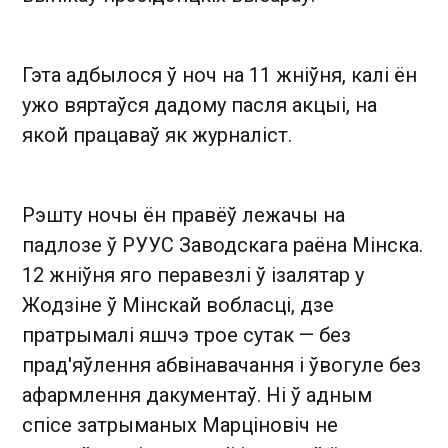
Гэта адбылося ў ноч на 11 жніўня, калі ён
ужо вяртаўся дадому пасля акцыі, на
якой працаваў як журналіст.
Рэшту ночы ён правёў лежачы на ​​
падлозе ў РУУС Заводскага раёна Мінска.
12 жніўня яго перавезлі ў ізалятар у
Жодзіне ў Мінскай вобласці, дзе
пратрымалі яшчэ трое сутак — без
прад'яўлення абвінавачання і ўвогуле без
афармлення дакументаў. Ні ў адным
спісе затрыманых Марціновіч не