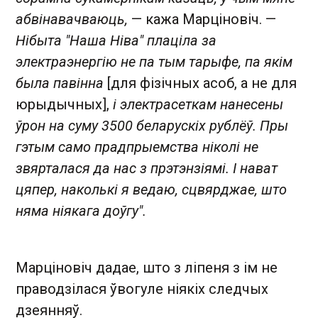
абвінавачваюць,
— кажа Марціновіч. —
Нібыта "Наша Ніва" плаціла за
электраэнергію не па тым тарыфе, па якім
была павінна
[для фізічных асоб, а не для
юрыдычных],
і электрасеткам нанесены
ўрон на суму 3500 беларускіх рублёў. Пры
гэтым само прадпрыемства ніколі не
звярталася да нас з прэтэнзіямі. І нават
цяпер, наколькі я ведаю, сцвярджае, што
няма ніякага доўгу".
Марціновіч дадае, што з ліпеня з ім не
праводзілася ўвогуле ніякіх следчых
дзеянняў.