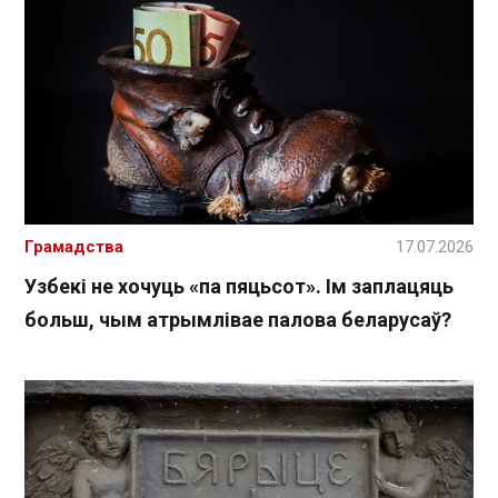
Грамадства
17.07.2026
Узбекі не хочуць «па пяцьсот». Ім заплацяць
больш, чым атрымлівае палова беларусаў?