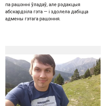
па рашэнні ўладаў, але рэдакцыя
абскардзіла гэта — і здолела дабіцца
адмены гэтага рашэння.