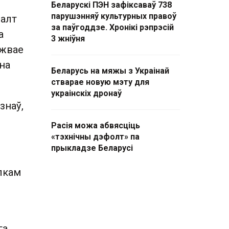
Беларускі ПЭН зафіксаваў 738
парушэнняў культурных правоў
валт
за паўгоддзе. Хронікі рэпрэсій
а
3 жніўня
джвае
на
Беларусь на мяжы з Украінай
стварае новую мэту для
украінскіх дронаў
знаў,
Расія можа абвясціць
«тэхнічны дэфолт» па
прыкладзе Беларусі
алкам
га