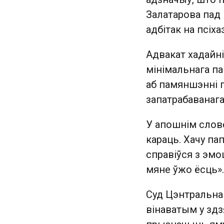
Залатарова пад 
адбітак на псіх
Адвакат хадайн
мінімальнага па
аб памяншэнні 
запатрабаванаг
У апошнім слове
караць. Хачу па
справіўся з эмо
мяне ўжо ёсць».
Суд Цэнтральнаг
вінаватым у здз