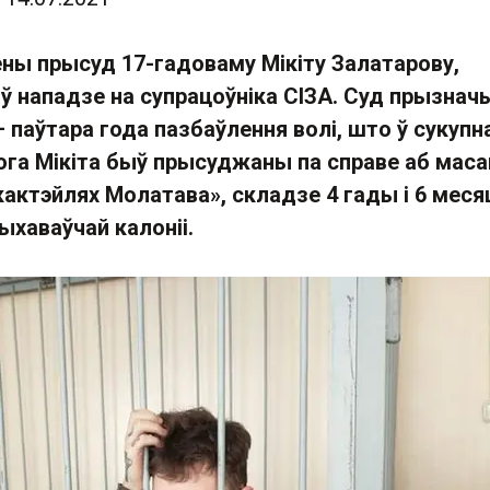
ены прысуд 17-гадоваму Мікіту Залатарову,
ў нападзе на супрацоўніка СІЗА. Суд прызнач
 паўтара года пазбаўлення волі, што ў сукупна
кога Мікіта быў прысуджаны па справе аб мас
кактэйлях Молатава», складзе 4 гады і 6 меся
ыхаваўчай калоніі.