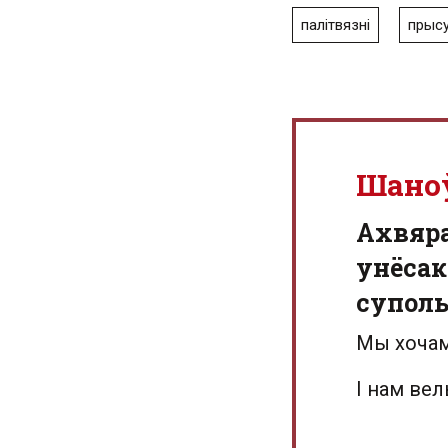
палітвязні
прыс
Шано
Aхвяр
унёсак
суполь
Мы хочам
І нам ве