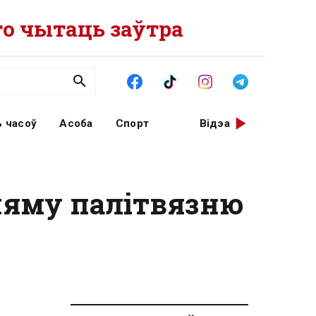
о чытаць заўтра
 часоў
Асоба
Спорт
Відэа
няму палітвязню