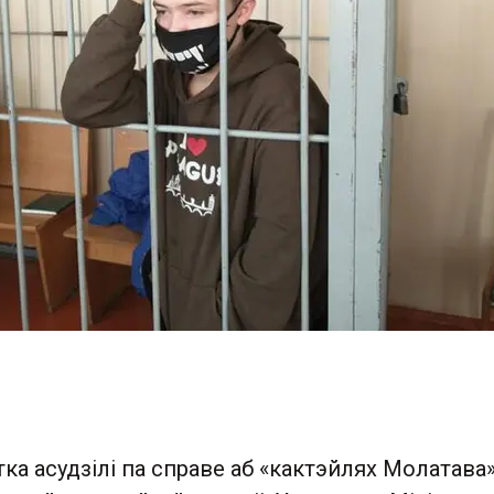
а асудзілі па справе аб «кактэйлях Молатава»