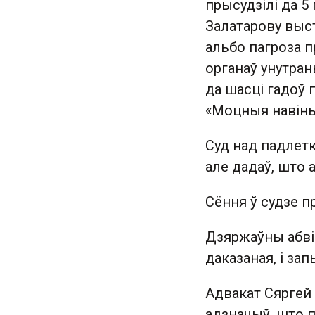
прысудзілі да 5 
Залатарову выст
альбо пагроза п
органаў унутран
да шасці гадоў 
«Моцныя навіны
Суд над падлетк
але дадаў, што 
Сёння ў судзе п
Дзяржаўны абвін
даказаная, і за
Адвакат Сяргей К
адзначыў, што 