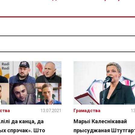
ства
13.07.2021
Грамадства
13
ілі да канца, да
Марыі Калеснікавай
ых спрэчак». Што
прысуджаная Штутгар