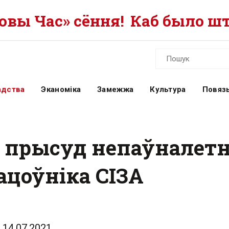
вы Час» сёння!
Каб было шт
адства
Эканоміка
Замежжа
Культура
Повязь
і прысуд непаўналет
ацоўніка СІЗА
14.07.2021