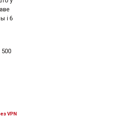
што ў
раве
ы і 6
 500
без VPN