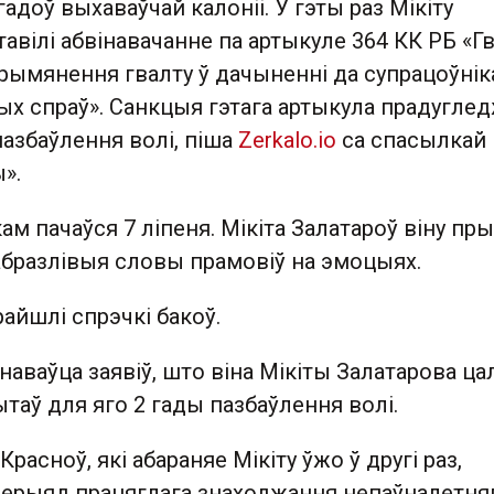
гадоў выхаваўчай калоніі. У гэты раз Мікіту
авілі абвінавачанне па артыкуле 364 КК РБ «Г
рымянення гвалту ў дачыненні да супрацоўнік
ых спраў». Санкцыя гэтага артыкула прадугле
пазбаўлення волі, піша
Zerkalo.io
са спасылкай 
».
ам пачаўся 7 ліпеня. Мікіта Залатароў віну пры
абразлівыя словы прамовіў на эмоцыях.
райшлі спрэчкі бакоў.
аваўца заявіў, што віна Мікіты Залатарова ц
пытаў для яго 2 гады пазбаўлення волі.
расноў, які абараняе Мікіту ўжо ў другі раз,
перыяд працяглага знаходжання непаўналетня