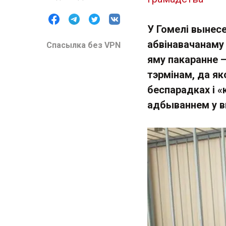
У Гомелі вынес
абвінавачанаму 
Спасылка без VPN
яму пакаранне —
тэрмінам, да я
беспарадках і «
адбываннем у в