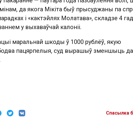
пакаранне — паўтара года пазбаўлення волі, 
рмінам, да якога Мікіта быў прысуджаны па сп
арадках і «кактэйлях Молатава», складзе 4 гад
аннем у выхаваўчай калоніі.
цыі маральнай шкоды ў 1000 рублёў, якую
абодва пацярпелыя, суд вырашыў зменшыць да
.
Спасылка 