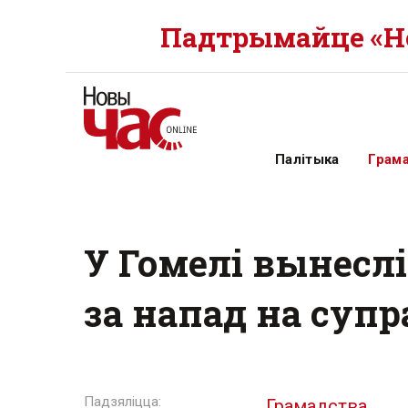
Падтрымайце «Но
Палітыка
Грам
У Гомелі вынесл
за напад на супр
Грамадства