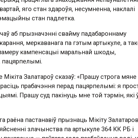
вартай, яго стан здароўя, несумненна, наклалі
аэмацыйны стан падлетка.
ічаў аб прызначэнні свайму падабароннаму
карання, меркаванага па гэтым артыкуле, а та
памеру кампенсацыі маральнай шкоды,
а пацярпелымі.
 Мікіта Залатароў сказаў: «Прашу строга мяне
прасіць прабачэння перад пацярпелымі: я прос
цыямі. Прашу суд пакінуць мне той тэрмін, які 
а раёна пастанавіў прызнаць Мікіту Залатаро
яйсненні злачынства па артыкуле 364 КК РБ і