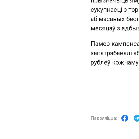
прызначыць яму 
сукупнасці з тэ
аб масавых бесп
месяцаў з адбыв
Памер кампенса
запатрабавалі 
рублёў кожнаму