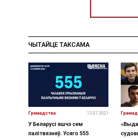
ЧЫТАЙЦЕ ТАКСАМА
Грамадства
13.07.2021
Грамад
У Беларусі яшчэ сем
«Выдал
палітвязняў. Усяго 555
судов