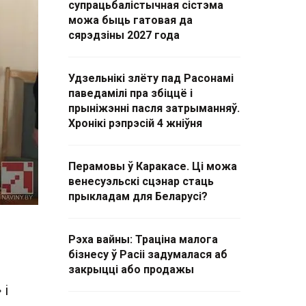
супрацьбалістычная сістэма
можа быць гатовая да
сярэдзіны 2027 года
Удзельнікі злёту пад Расонамі
паведамілі пра збіццё і
прыніжэнні пасля затрыманняў.
Хронікі рэпрэсій 4 жніўня
Перамовы ў Каракасе. Ці можа
венесуэльскі сцэнар стаць
прыкладам для Беларусі?
Рэха вайны: Траціна малога
бізнесу ў Расіі задумалася аб
закрыцці або продажы
 і