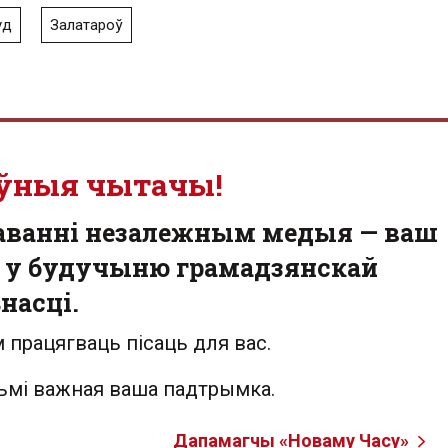
уд
Залатароў
ўныя чытачы!
аванні незалежным медыя — ваш
 у будучыню грамадзянскай
насці.
 працягваць пісаць для вас.
льмі важная ваша падтрымка.
Дапамагчы «Новаму Часу»