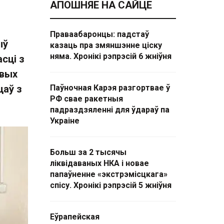
АПОШНЯЕ НА САЙЦЕ
Праваабаронцы: падстаў
ыў
казаць пра змяншэнне ціску
няма. Хронікі рэпрэсій 6 жніўня
сці з
авых
цаў з
Паўночная Карэя разгортвае ў
РФ свае ракетныя
падраздзяленні для ўдараў па
Украіне
Больш за 2 тысячы
ліквідаваных НКА і новае
папаўненне «экстрэмісцкага»
спісу. Хронікі рэпрэсій 5 жніўня
Еўрапейская