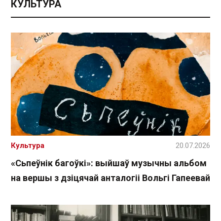
КУЛЬТУРА
Культура
20.07.2026
«Сьпеўнік багоўкі»: выйшаў музычны альбом
на вершы з дзіцячай анталогіі Вольгі Гапеевай