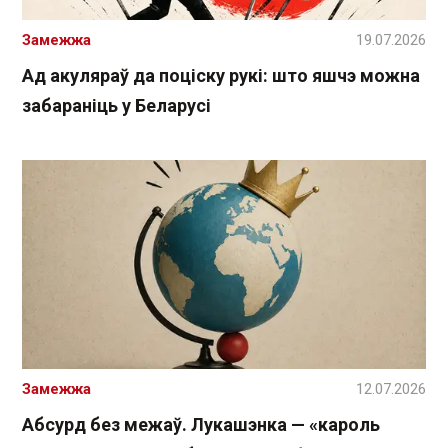
Замежжа
19.07.2026
Ад акуляраў да поціску рукі: што яшчэ можна
забараніць у Беларусі
Замежжа
12.07.2026
Абсурд без межаў. Лукашэнка — «кароль