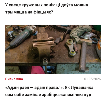
У свеце «ружовых поні»: ці доўга можна
трымацца на фікцыях?
Эканоміка
01.05.2026
«Адзін раён — адзін правал»: Як Лукашэнка
сам сабе замінае зрабіць эканамічны цуд