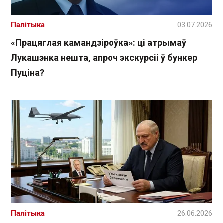
Палітыка
03.07.2026
«Працяглая камандзіроўка»: ці атрымаў
Лукашэнка нешта, апроч экскурсіі ў бункер
Пуціна?
Палітыка
26.06.2026