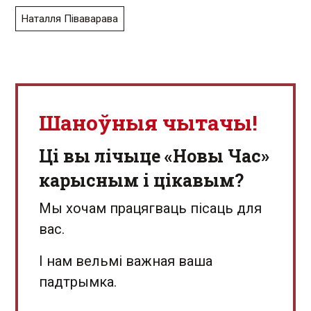
Наталля Піваварава
Шаноўныя чытачы!
Ці вы лічыце «Новы Час»
карысным і цікавым?
Мы хочам працягваць пісаць для
вас.
І нам вельмі важная ваша
падтрымка.