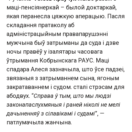
маці-пенсіянеркай – былой доктаркай,
якая перанесла цяжкую аперацыю. Пасля
складання пратаколу аб
адміністрацыйным правапарушэнні
мужчына быў затрыманы да суда і дзве
ночы правёў у ізалятары часовага
ўтрымання Кобрынскага РАУС. Маці
спадара Алеся зазначыла, што ўсе падзеі,
звязаныя з затрыманнем сына, ягоным
закратаваннем і судом. сталі стрэсам для
абодвух. “
Справа ў тым, што мы людзі
законапаслухмяныя і раней ніколі не мелі
дачыненняў з сілавікамі і судамі
”, —
патлумачыла жанчына.