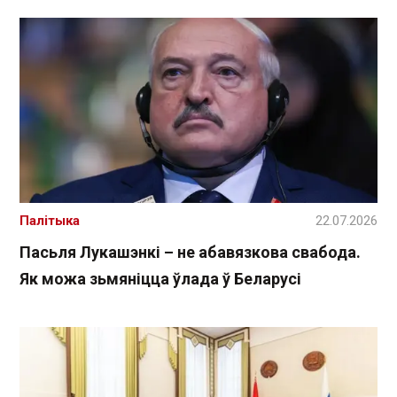
Палітыка
22.07.2026
Пасьля Лукашэнкі – не абавязкова свабода.
Як можа зьмяніцца ўлада ў Беларусі