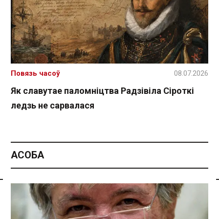
Повязь часоў
08.07.2026
Як славутае паломніцтва Радзівіла Сіроткі
ледзь не сарвалася
АСОБА
Спасылка без VPN