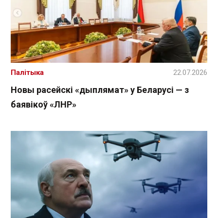
Палітыка
22.07.2026
Новы расейскі «дыплямат» у Беларусі — з
баявікоў «ЛНР»