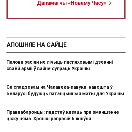
Дапамагчы «Новаму Часу»
АПОШНЯЕ НА САЙЦЕ
Палова расіян не лічыць паспяховымі дзеянні
сваёй арміі ў вайне супраць Украіны
Са спадзевам на Чалавека-павука: навошта ў
Беларусі будуюць патэнцыйныя мэты для Украіны
Праваабаронцы: падстаў казаць пра змяншэнне
ціску няма. Хронікі рэпрэсій 6 жніўня