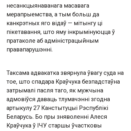
несанкцыянаванага масавага
мерапрыемства, а тым больш да
канкрэтных яго відаў — мітынгу ці
пікетавання, што яму інкрымінуюцца ў
пратаколе аб адміністрацыйным
правапарушэнні.
Таксама адвакатка звярнула ўвагу суда на
тое, што спадара Краўчука безпадстаўна
затрымалі пасля таго, як мужчына
адмовіўся даваць тлумачэнні згодна
артыкулу 27 Канстытуцыі Рэспублікі
Беларусь. Бо пры зняволенні Алеся
Краўчука ў ІЧУ старшы ўчастковы