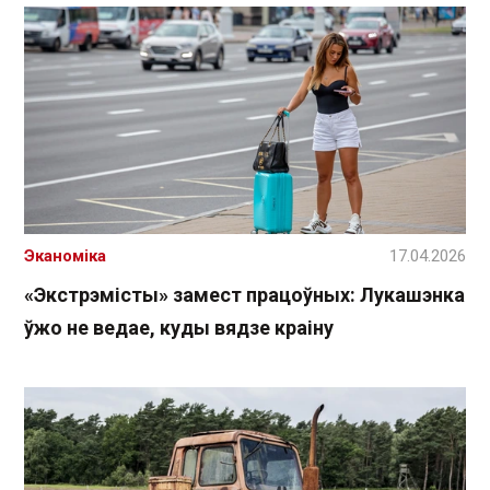
Эканоміка
17.04.2026
«Экстрэмісты» замест працоўных: Лукашэнка
ўжо не ведае, куды вядзе краіну