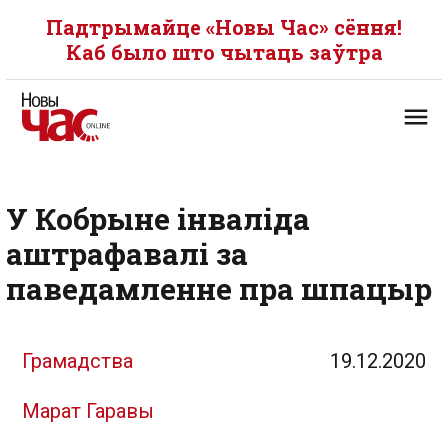
Падтрымайце «Новы Час» сёння!
Каб было што чытаць заўтра
У Кобрыне інваліда
аштрафавалі за
паведамленне пра шпацыр
Грамадства
19.12.2020
Марат Гаравы