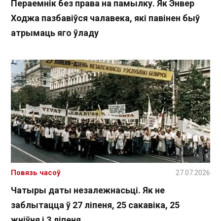
Пераемнік без права на памылку. Як Энвер
Ходжа пазбавіўся чалавека, які павінен быў
атрымаць яго ўладу
Повязь часоў
27.07.2026
Чатыры даты незалежнасьці. Як не
заблытацца ў 27 ліпеня, 25 сакавіка, 25
жніўня і 3 ліпеня