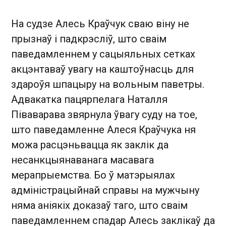
На судзе Алесь Краўчук сваю віну не
прызнаў і падкрэсліў, што сваім
паведамленнем у сацыяльных сетках
акцэнтаваў увагу на каштоўнасць для
здароўя шпацыру на вольным паветры.
Адвакатка пацярпелага Наталля
Піваварава звярнула ўвагу суду на тое,
што паведамленне Алеся Краўчука ня
можа расцэньвацца як заклік да
несанкцыянаванага масавага
мерапрыемства. Бо ў матэрыялах
адміністрацыйнай справы на мужчыну
няма аніякіх доказаў таго, што сваім
паведамленнем спадар Алесь заклікаў да