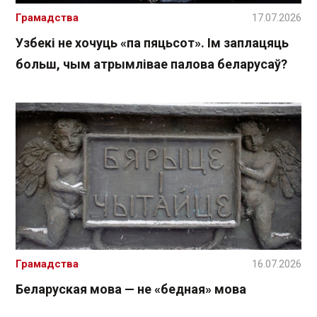
Грамадства
17.07.2026
Узбекі не хочуць «па пяцьсот». Ім заплацяць
больш, чым атрымлівае палова беларусаў?
Грамадства
16.07.2026
Беларуская мова — не «бедная» мова