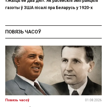
«Жыць ёй два дні». Як расейскія эмігранцкія
газэты ў ЗША пісалі пра Беларусь у 1920-х
ПОВЯЗЬ ЧАСОЎ
Повязь часоў
01.08.2026