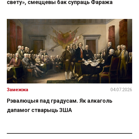
свету», смеццевы бак супраць Фаража
Замежжа
04.07.2026
Рэвалюцыя пад градусам. Як алкаголь
дапамог стварыць ЗША