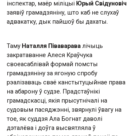
інспектар, маёр міліцыі
Юрый Свідуновіч
заявіў грамадзяніну, што каб не слухаў
адвакатку, дык пайшоў бы дахаты.
Таму
Наталля Піваварава
лічыць
закратаванне Алеся Краўчука
своеасаблівай формай помсты
грамадзяніну за ягоную спробу
рэалізаваць сваё канстытуцыйнае права
на абарону ў судзе. Прадстаўнікі
грамадскасці, якія прысутнічалі на
судовым пасяджэнні, звярнулі ўвагу на
тое, як суддзя Ала Богнат даволі
дэталёва і доўга высвятляла ў