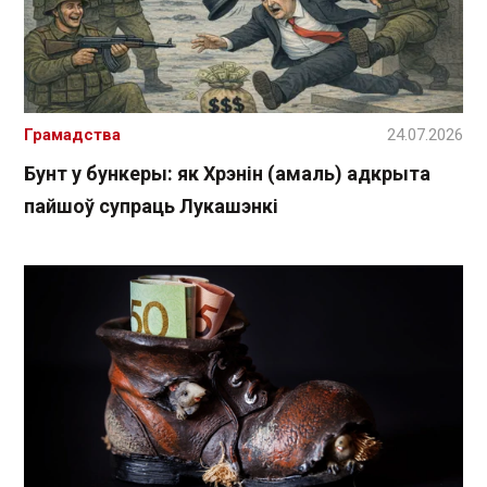
Грамадства
24.07.2026
Бунт у бункеры: як Хрэнін (амаль) адкрыта
пайшоў супраць Лукашэнкі