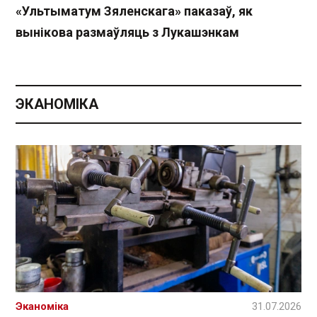
«Ультыматум Зяленскага» паказаў, як
вынікова размаўляць з Лукашэнкам
ЭКАНОМІКА
Эканоміка
31.07.2026