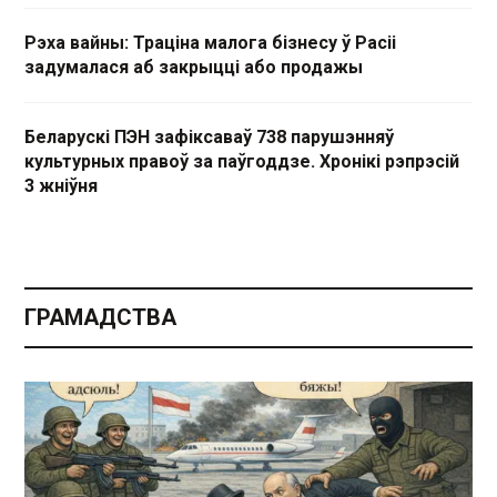
Рэха вайны: Траціна малога бізнесу ў Расіі
задумалася аб закрыцці або продажы
Беларускі ПЭН зафіксаваў 738 парушэнняў
культурных правоў за паўгоддзе. Хронікі рэпрэсій
3 жніўня
ГРАМАДСТВА