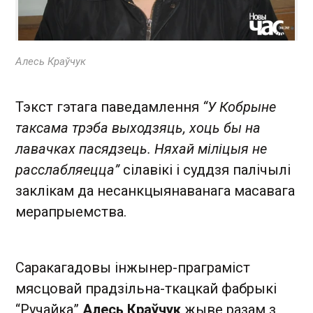
Алесь Краўчук
Тэкст гэтага паведамлення
“У Кобрыне
таксама трэба выходзяць, хоць бы на
лавачках пасядзець. Няхай міліцыя не
расслабляецца”
сілавікі і суддзя палічылі
заклікам да несанкцыянаванага масавага
мерапрыемства.
Саракагадовы інжынер-праграміст
мясцовай прадзільна-ткацкай фабрыкі
“Ручайка”
Алесь Краўчук
жыве разам з