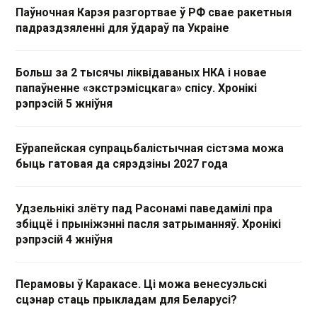
Паўночная Карэя разгортвае ў РФ свае ракетныя
падраздзяленні для ўдараў па Украіне
Больш за 2 тысячы ліквідаваных НКА і новае
папаўненне «экстрэмісцкага» спісу. Хронікі
рэпрэсій 5 жніўня
Еўрапейская супрацьбалістычная сістэма можа
быць гатовая да сярэдзіны 2027 года
Удзельнікі злёту пад Расонамі паведамілі пра
збіццё і прыніжэнні пасля затрыманняў. Хронікі
рэпрэсій 4 жніўня
Перамовы ў Каракасе. Ці можа венесуэльскі
сцэнар стаць прыкладам для Беларусі?