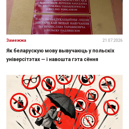
Замежжа
21.07.2026
Як беларускую мову вывучаюць у польскіх
універсітэтах — і навошта гэта сёння