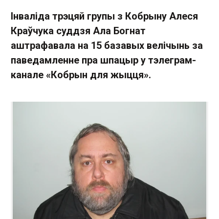
Інваліда трэцяй групы з Кобрыну Алеся
Краўчука суддзя Ала Богнат
аштрафавала на 15 базавых велічынь за
паведамленне пра шпацыр у тэлеграм-
канале «Кобрын для жыцця».