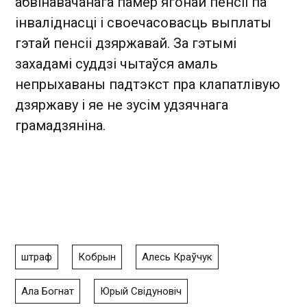
абвінавачанага памер ягонай пенсіі па
інваліднасці і своечасовасць выплаты
гэтай пенсіі дзяржавай. За гэтымі
захадамі суддзі чытаўся амаль
непрыхаваны падтэкст пра клапатлівую
дзяржаву і яе не зусім удзячнага
грамадзяніна.
штраф
Кобрын
Алесь Краўчук
Ала Богнат
Юрый Свідуновіч