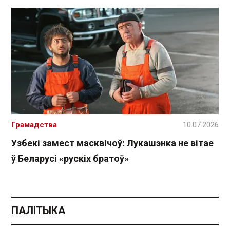
Грамадства
10.07.2026
Узбекі замест масквічоў: Лукашэнка не вітае
ў Беларусі «рускіх братоў»
ПАЛІТЫКА