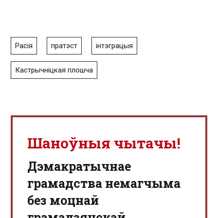
Расія
пратэст
інтэграцыя
Кастрычніцкая плошча
Шаноўныя чытачы!
Дэмакратычнае
грамадства немагчыма
без моцнай
грамадзянскай