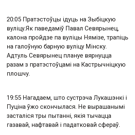
20:05 Пратэстоўцы ідуць на Зыбіцкую
вуліцу.Як паведаміў Павал Севярынец,
калона пройдзе па вуліцы Нямізе, трапіць
на галоўную барную вуліцу Мінску.
Адтуль Севярынец плануе вярнуцца
разам з пратэстоўцамі на Кастрычніцкую
плошчу.
19:55 Нагадаем, што сустрэча Лукашэнкі і
Пуціна ўжо скончылася. Не вырашанымі
засталіся тры пытанні, якія тычацца
газавай, нафтавай і падатковай сфераў.