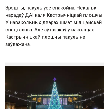
Зрэшты, пакуль усё спакойна. Некалькі
нарадаў ДАІ каля Кастрычніцкай плошчы.
У навакольных дварах шмат міліцэйскай
спецтэхнікі. Але аўтазакаў у ваколіцах
Кастрычніцкай плошчы пакуль не
заўважана.