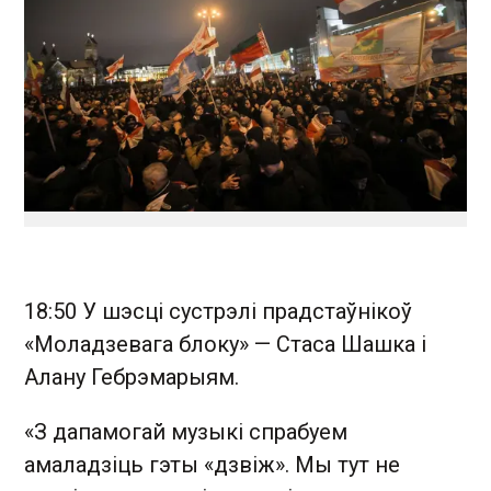
18:50 У шэсці сустрэлі прадстаўнікоў
«Моладзевага блоку» — Стаса Шашка і
Алану Гебрэмарыям.
«З дапамогай музыкі спрабуем
амаладзіць гэты «дзвіж». Мы тут не