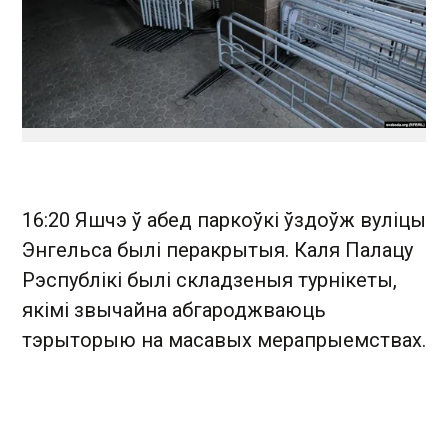
16:20 Яшчэ ў абед паркоўкі ўздоўж вуліцы
Энгельса былі перакрытыя. Каля Палацу
Рэспублікі былі складзеныя турнікеты,
якімі звычайна абгароджваюць
тэрыторыю на масавых мерапрыемствах.