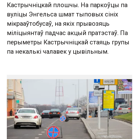
Кастрычніцкай плошчы. На паркоўцы па
вуліцы Энгельса шмат тыповых сініх
мікрааўтобусаў, на якіх прывозяць
міліцыянтаў падчас акцый пратэстаў. Па
перыметры Кастрычніцкай стаяць групы
па некалькі чалавек у цывільным.