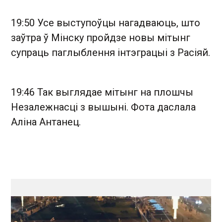
19:50 Усе выступоўцы нагадваюць, што
заўтра ў Мінску пройдзе новы мітынг
супраць паглыблення інтэграцыі з Расіяй.
19:46 Так выглядае мітынг на плошчы
Незалежнасці з вышыні. Фота даслала
Аліна Антанец.