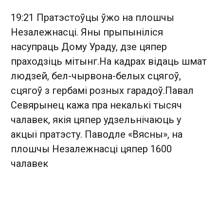
19:21 Пратэстоўцы ўжо на плошчы
Незалежнасці. Яны прыпыніліся
насупраць Дому Ураду, дзе цяпер
праходзіць мітынг.На кадрах відаць шмат
людзей, бел-чырвона-белых сцягоў,
сцягоў з гербамі розных гарадоў.Павал
Севярынец кажа пра некалькі тысяч
чалавек, якія цяпер удзельнічаюць у
акцыі пратэсту. Паводле «Вясны», на
плошчы Незалежнасці цяпер 1600
чалавек