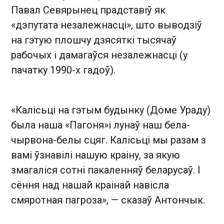
Павал Севярынец прадставіў як
«дэпутата незалежнасці», што выводзіў
на гэтую плошчу дзясяткі тысячаў
рабочых і дамагаўся незалежнасці (у
пачатку 1990-х гадоў).
«Калісьці на гэтым будынку (Доме Ураду)
была наша «Пагоня»і лунаў наш бела-
чырвона-белы сцяг. Калісьці мы разам з
вамі ўзнавілі нашую краіну, за якую
змагаліся сотні пакаленняў беларусаў. І
сёння над нашай краінай навісла
смяротная пагроза», — сказаў Антончык.