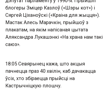
дэпутат парламенту ў 1990-я. Прыйшлі
блогеры Зміцер Казлоў («Шэры кот») і
Сяргей Ціханоўскі («Краіна для жыцця»).
Мастак Алесь Марачкін, прыйшоў з
плакатам, на якім напісаная цытата
Аляксандра Лукашэнкі «На храна нам такі
саюз».
18:05 Севярынец кажа, што акцыя
пачнецца праз 40 хвілін, каб дачакацца
ўсіх, хто збіраецца прыйсці на
Кастрычніцкую плошчу.