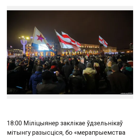
18:00 Міліцыянер заклікае ўдзельнікаў
мітынгу разысціся, бо «мерапрыемства