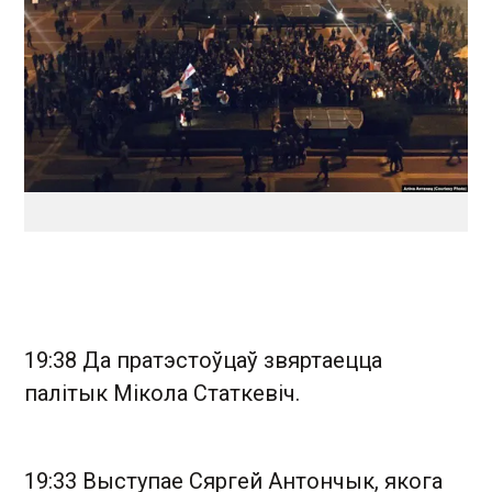
19:38 Да пратэстоўцаў звяртаецца
палітык Мікола Статкевіч.
19:33 Выступае Сяргей Антончык, якога