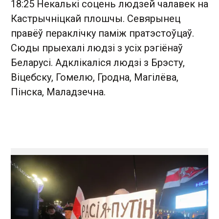
18:25 Некалькі соцень людзей чалавек на
Кастрычніцкай плошчы. Севярынец
правёў пераклічку паміж пратэстоўцаў.
Сюды прыехалі людзі з усіх рэгіёнаў
Беларусі. Адклікаліся людзі з Брэсту,
Віцебску, Гомелю, Гродна, Магілёва,
Пінска, Маладзечна.