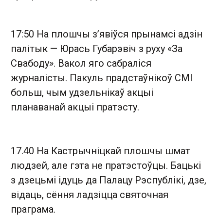
17:50 На плошчы з’явіўся прынамсі адзін
палітык — Юрась Губарэвіч з руху «За
Свабоду». Вакол яго сабраліся
журналісты. Пакуль прадстаўнікоў СМІ
больш, чым удзельнікаў акцыі
планаванай акцыі пратэсту.
17.40 На Кастрычніцкай плошчы шмат
людзей, але гэта не пратэстоўцы. Бацькі
з дзецьмі ідуць да Палацу Рэспублікі, дзе,
відаць, сёння ладзіцца святочная
праграма.