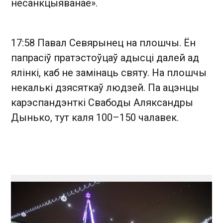
несанкцыяванае».
17:58 Павал Севярынец на плошчы. Ён
папрасіў пратэстоўцаў адысці далей ад
ялінкі, каб не замінаць святу. На плошчы
некалькі дзясяткаў людзей. Па ацэнцы
карэспандэнткі Свабоды Аляксандры
Дынько, тут каля 100–150 чалавек.