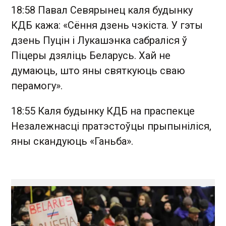
18:58 Павал Севярынец каля будынку
КДБ кажа: «Сёння дзень чэкіста. У гэты
дзень Пуцін і Лукашэнка сабраліся ў
Піцеры дзяліць Беларусь. Хай не
думаюць, што яны святкуюць сваю
перамогу».
18:55 Каля будынку КДБ на праспекце
Незалежнасці пратэстоўцы прыпыніліся,
яны скандуюць «Ганьба».