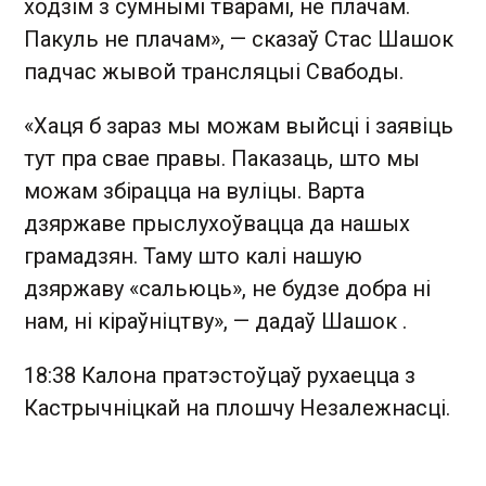
ходзім з сумнымі тварамі, не плачам.
Пакуль не плачам», — сказаў Стас Шашок
падчас жывой трансляцыі Свабоды.
«Хаця б зараз мы можам выйсці і заявіць
тут пра свае правы. Паказаць, што мы
можам збірацца на вуліцы. Варта
дзяржаве прыслухоўвацца да нашых
грамадзян. Таму што калі нашую
дзяржаву «сальюць», не будзе добра ні
нам, ні кіраўніцтву», — дадаў Шашок .
18:38 Калона пратэстоўцаў рухаецца з
Кастрычніцкай на плошчу Незалежнасці.