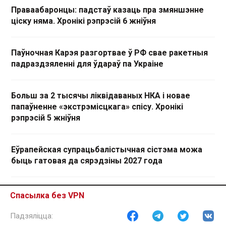
Праваабаронцы: падстаў казаць пра змяншэнне
ціску няма. Хронікі рэпрэсій 6 жніўня
Паўночная Карэя разгортвае ў РФ свае ракетныя
падраздзяленні для ўдараў па Украіне
Больш за 2 тысячы ліквідаваных НКА і новае
папаўненне «экстрэмісцкага» спісу. Хронікі
рэпрэсій 5 жніўня
Еўрапейская супрацьбалістычная сістэма можа
быць гатовая да сярэдзіны 2027 года
Удзельнікі злёту пад Расонамі паведамілі пра
Спасылка без VPN
збіццё і прыніжэнні пасля затрыманняў. Хронікі
рэпрэсій 4 жніўня