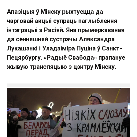
Апазіцыя ў Мінску рыхтуецца да
чарговай акцыі супраць паглыблення
інтэграцыі з Расіяй. Яна прымеркаваная
да сённяшняй сустрэчы Аляксандра
Лукашэнкі і Уладзіміра Пуціна ў Санкт-
Пецярбургу. «Радыё Свабода» прапануе
жывую трансляцыю з цэнтру Мінску.