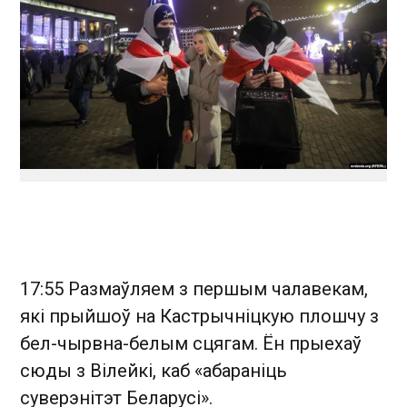
17:55 Размаўляем з першым чалавекам,
які прыйшоў на Кастрычніцкую плошчу з
бел-чырвна-белым сцягам. Ён прыехаў
сюды з Вілейкі, каб «абараніць
суверэнітэт Беларусі».