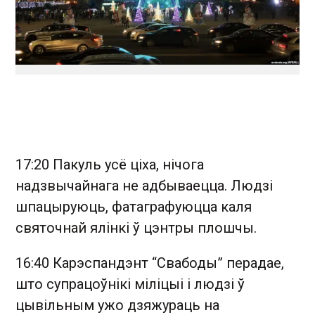
17:20 Пакуль усё ціха, нічога
надзвычайнага не адбываецца. Людзі
шпацыруюць, фатаграфуюцца каля
святочнай ялінкі ў цэнтры плошчы.
16:40 Карэспандэнт “Свабоды” перадае,
што супрацоўнікі міліцыі і людзі ў
цывільным ужо дзяжураць на