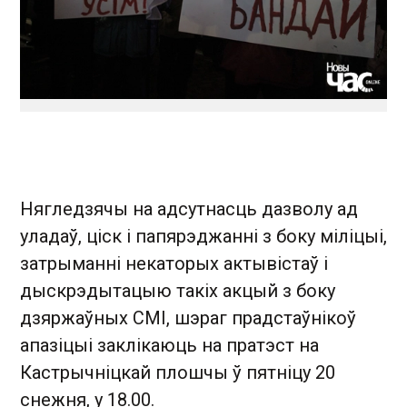
Нягледзячы на адсутнасць дазволу ад
уладаў, ціск і папярэджанні з боку міліцыі,
затрыманні некаторых актывістаў і
дыскрэдытацыю такіх акцый з боку
дзяржаўных СМІ, шэраг прадстаўнікоў
апазіцыі заклікаюць на пратэст на
Кастрычніцкай плошчы ў пятніцу 20
снежня, у 18.00.