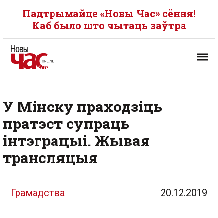
Падтрымайце «Новы Час» сёння!
Каб было што чытаць заўтра
У Мінску праходзіць
пратэст супраць
інтэграцыі. Жывая
трансляцыя
Грамадства
20.12.2019