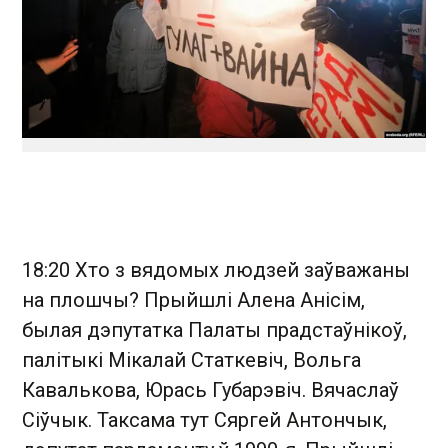
18:20 Хто з вядомых людзей заўважаны
на плошчы? Прыйшлі Алена Анісім,
былая дэпутатка Палаты прадстаўнікоў,
палітыкі Мікалай Статкевіч, Вольга
Кавалькова, Юрась Губарэвіч. Вячаслаў
Сіўчык. Таксама тут Сяргей Антончык,