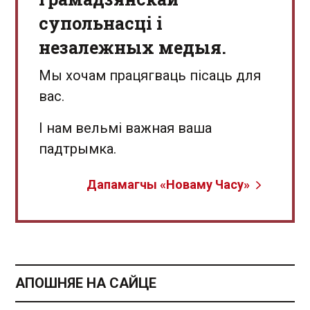
супольнасці і
незалежных медыя.
Мы хочам працягваць пісаць для
вас.
І нам вельмі важная ваша
падтрымка.
Дапамагчы «Новаму Часу»
АПОШНЯЕ НА САЙЦЕ