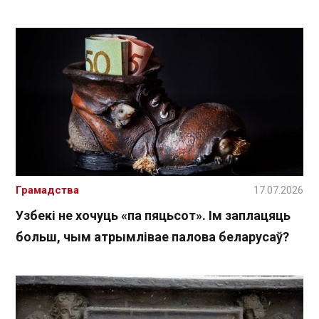
Грамадства
17.07.2026
Узбекі не хочуць «па пяцьсот». Ім заплацяць
больш, чым атрымлівае палова беларусаў?