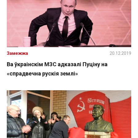
Замежжа
20.12.2019
Ва ўкраінскім МЗС адказалі Пуціну на
«спрадвечна рускія землі»