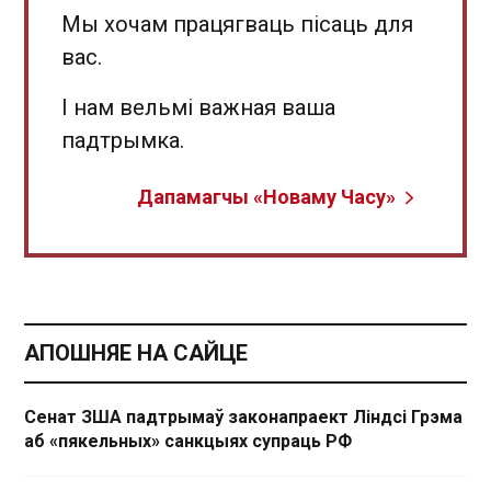
Мы хочам працягваць пісаць для
вас.
І нам вельмі важная ваша
падтрымка.
Дапамагчы «Новаму Часу»
АПОШНЯЕ НА САЙЦЕ
Сенат ЗША падтрымаў законапраект Ліндсі Грэма
аб «пякельных» санкцыях супраць РФ