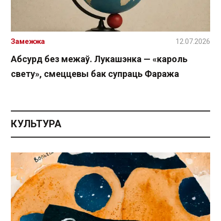
Замежжа
12.07.2026
Абсурд без межаў. Лукашэнка — «кароль
свету», смеццевы бак супраць Фаража
КУЛЬТУРА