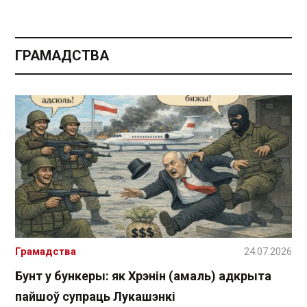
ГРАМАДСТВА
Грамадства
24.07.2026
Бунт у бункеры: як Хрэнін (амаль) адкрыта
пайшоў супраць Лукашэнкі