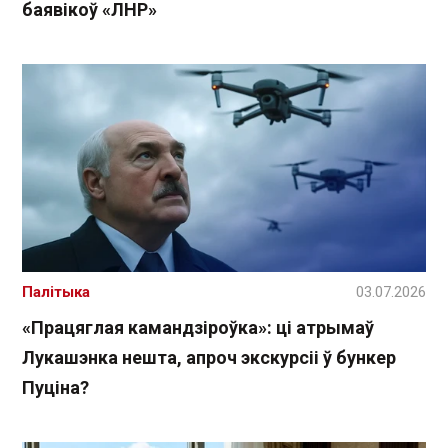
баявікоў «ЛНР»
Палітыка
03.07.2026
«Працяглая камандзіроўка»: ці атрымаў
Лукашэнка нешта, апроч экскурсіі ў бункер
Пуціна?