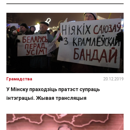
Грамадства
20.12.2019
У Мінску праходзіць пратэст супраць
інтэграцыі. Жывая трансляцыя