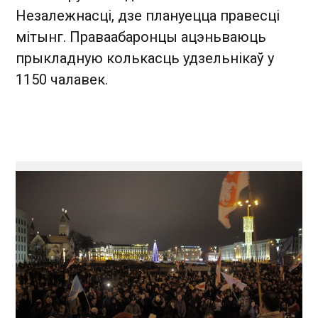
Незалежнасці, дзе плануецца правесці
мітынг. Праваабаронцы ацэньваюць
прыкладную колькасць удзельнікаў у
1150 чалавек.