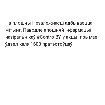
На плошчы Незалежнасці адбываецца
мітынг. Паводле апошняй інфармацыі
назіральнікаў #ControlBY, у акцыі прымае
ўдзел каля 1600 пратэстоўцаў.