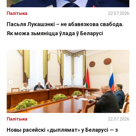
Палітыка
22.07.2026
Пасьля Лукашэнкі – не абавязкова свабода.
Як можа зьмяніцца ўлада ў Беларусі
Палітыка
22.07.2026
Новы расейскі «дыплямат» у Беларусі — з