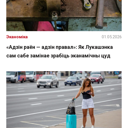
Эканоміка
01.05.2026
«Адзін раён — адзін правал»: Як Лукашэнка
сам сабе замінае зрабіць эканамічны цуд