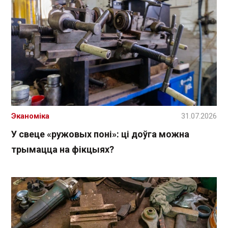
Эканоміка
31.07.2026
У свеце «ружовых поні»: ці доўга можна
трымацца на фікцыях?