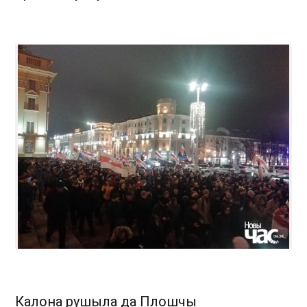
Калона рушыла да Плошчы