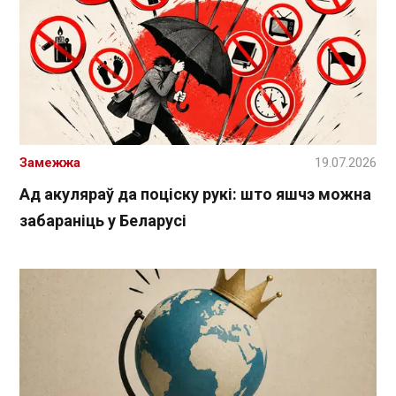
Замежжа
19.07.2026
Ад акуляраў да поціску рукі: што яшчэ можна
забараніць у Беларусі