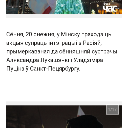
Сёння, 20 снежня, у Мінску праходзіць
акцыя супраць інтэграцыі з Расіяй,
прымеркаваная да сённяшняй сустрэчы
Аляксандра Лукашэнкі і Уладзіміра
Пуціна ў Санкт-Пецярбургу.