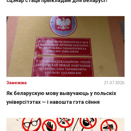
сцэнар стаць прыкладам для Беларусі?
Замежжа
21.07.2026
Як беларускую мову вывучаюць у польскіх
універсітэтах — і навошта гэта сёння