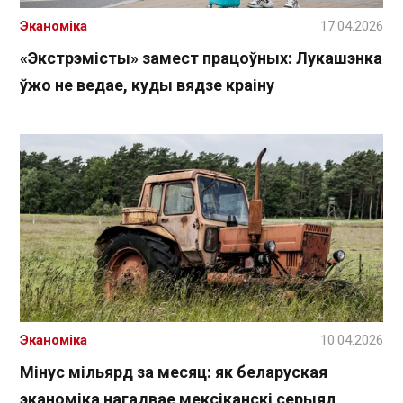
Эканоміка
17.04.2026
«Экстрэмісты» замест працоўных: Лукашэнка
ўжо не ведае, куды вядзе краіну
Эканоміка
10.04.2026
Мінус мільярд за месяц: як беларуская
эканоміка нагадвае мексіканскі серыял