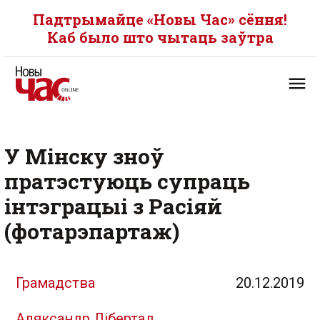
Падтрымайце «Новы Час» сёння!
Каб было што чытаць заўтра
У Мінску зноў
пратэстуюць супраць
інтэграцыі з Расіяй
(фотарэпартаж)
Грамадства
20.12.2019
Аляксандр Лібертад