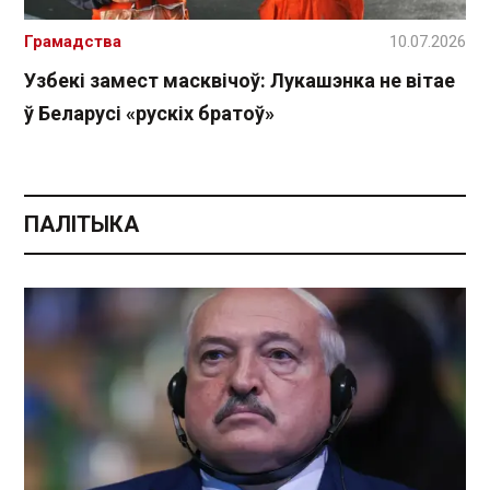
Грамадства
10.07.2026
Узбекі замест масквічоў: Лукашэнка не вітае
ў Беларусі «рускіх братоў»
ПАЛІТЫКА