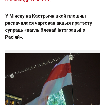
У Мінску на Кастрычніцкай плошчы
распачалася чарговая акцыя пратэсту
супраць «паглыбленай інтэграцыі з
Расіяй».