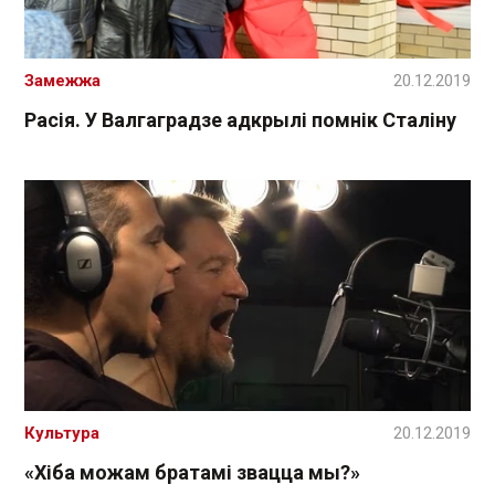
Замежжа
20.12.2019
Расія. У Валгаградзе адкрылі помнік Сталіну
Культура
20.12.2019
«Хіба можам братамі звацца мы?»