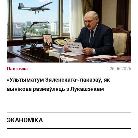
Палітыка
26.06.2026
«Ультыматум Зяленскага» паказаў, як
вынікова размаўляць з Лукашэнкам
ЭКАНОМІКА