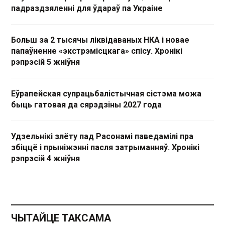
падраздзяленні для ўдараў па Украіне
Больш за 2 тысячы ліквідаваных НКА і новае
папаўненне «экстрэмісцкага» спісу. Хронікі
рэпрэсій 5 жніўня
Еўрапейская супрацьбалістычная сістэма можа
быць гатовая да сярэдзіны 2027 года
Удзельнікі злёту пад Расонамі паведамілі пра
збіццё і прыніжэнні пасля затрыманняў. Хронікі
рэпрэсій 4 жніўня
ЧЫТАЙЦЕ ТАКСАМА