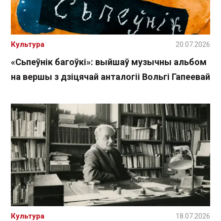
Культура
20.07.2026
«Сьпеўнік багоўкі»: выйшаў музычны альбом
на вершы з дзіцячай анталогіі Вольгі Гапеевай
Культура
18.07.2026