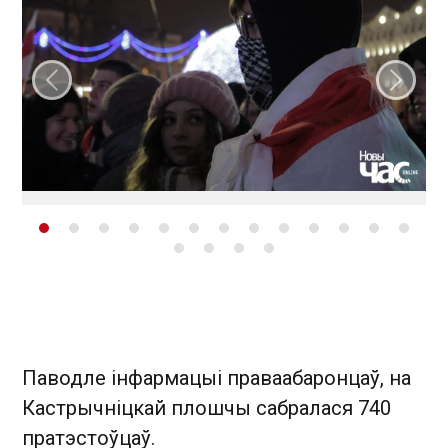
Папярэдні слайд
Наст
Паводле інфармацыі праваабаронцаў, на
Кастрычніцкай плошчы сабралася 740
пратэстоўцаў.