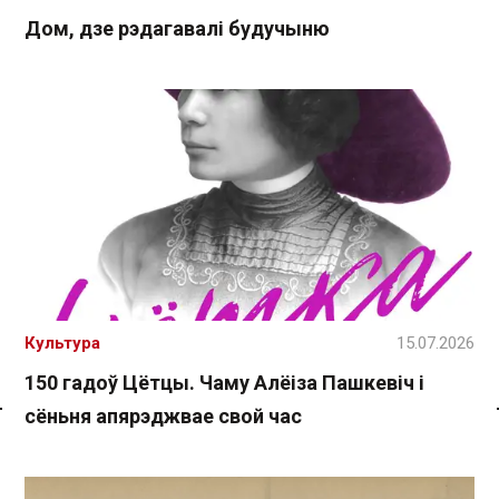
Дом, дзе рэдагавалі будучыню
Культура
15.07.2026
150 гадоў Цётцы. Чаму Алёіза Пашкевіч і
сёньня апярэджвае свой час
Спасылка без VPN