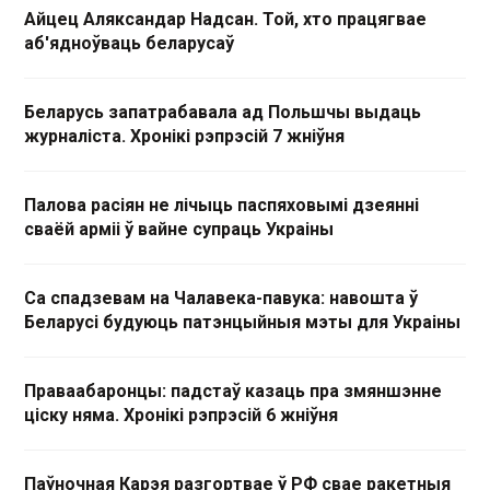
Айцец Аляксандар Надсан. Той, хто працягвае
аб'ядноўваць беларусаў
Беларусь запатрабавала ад Польшчы выдаць
журналіста. Хронікі рэпрэсій 7 жніўня
Палова расіян не лічыць паспяховымі дзеянні
сваёй арміі ў вайне супраць Украіны
Са спадзевам на Чалавека-павука: навошта ў
Беларусі будуюць патэнцыйныя мэты для Украіны
Праваабаронцы: падстаў казаць пра змяншэнне
ціску няма. Хронікі рэпрэсій 6 жніўня
Паўночная Карэя разгортвае ў РФ свае ракетныя