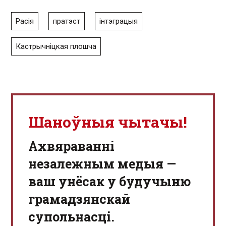
Расія
пратэст
інтэграцыя
Кастрычніцкая плошча
Шаноўныя чытачы!
Aхвяраванні
незалежным медыя —
ваш унёсак у будучыню
грамадзянскай
супольнасці.