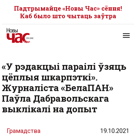
Падтрымайце «Новы Час» сёння!
Каб было што чытаць заўтра
«У рэдакцыі параілі ўзяць
цёплыя шкарпэткі».
Журналіста «БелаПАН»
Паўла Дабравольскага
выклікалі на допыт
Грамадства
19.10.2021