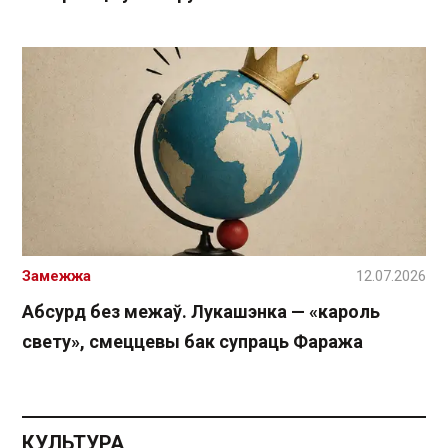
Замежжа
12.07.2026
Абсурд без межаў. Лукашэнка — «кароль
свету», смеццевы бак супраць Фаража
КУЛЬТУРА