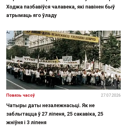
Ходжа пазбавіўся чалавека, які павінен быў
атрымаць яго ўладу
Повязь часоў
27.07.2026
Чатыры даты незалежнасьці. Як не
заблытацца ў 27 ліпеня, 25 сакавіка, 25
жніўня і 3 ліпеня