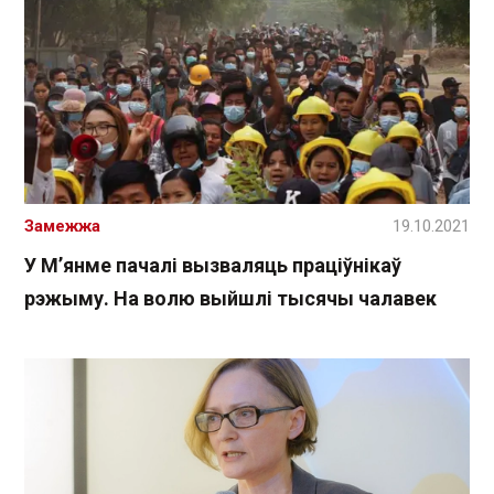
Замежжа
19.10.2021
У М’янме пачалі вызваляць праціўнікаў
рэжыму. На волю выйшлі тысячы чалавек