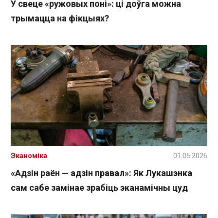
У свеце «ружовых поні»: ці доўга можна
трымацца на фікцыях?
Эканоміка
01.05.2026
«Адзін раён — адзін правал»: Як Лукашэнка
сам сабе замінае зрабіць эканамічны цуд