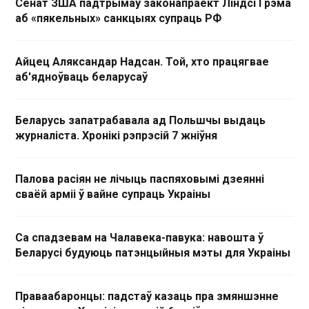
Сенат ЗША падтрымаў законапраект Ліндсі Грэма
аб «пякельных» санкцыях супраць РФ
Айцец Аляксандар Надсан. Той, хто працягвае
аб'ядноўваць беларусаў
Беларусь запатрабавала ад Польшчы выдаць
журналіста. Хронікі рэпрэсій 7 жніўня
Палова расіян не лічыць паспяховымі дзеянні
сваёй арміі ў вайне супраць Украіны
Са спадзевам на Чалавека-павука: навошта ў
Беларусі будуюць патэнцыйныя мэты для Украіны
Праваабаронцы: падстаў казаць пра змяншэнне