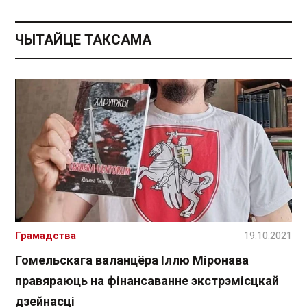
ЧЫТАЙЦЕ ТАКСАМА
Грамадства
19.10.2021
Гомельскага валанцёра Іллю Міронава
правяраюць на фінансаванне экстрэмісцкай
дзейнасці