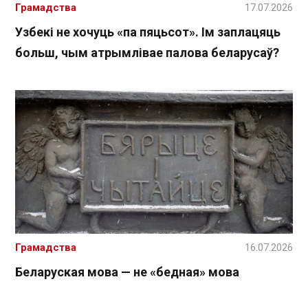
Грамадства
17.07.2026
Узбекі не хочуць «па пяцьсот». Ім заплацяць
больш, чым атрымлівае палова беларусаў?
Грамадства
16.07.2026
Беларуская мова — не «бедная» мова