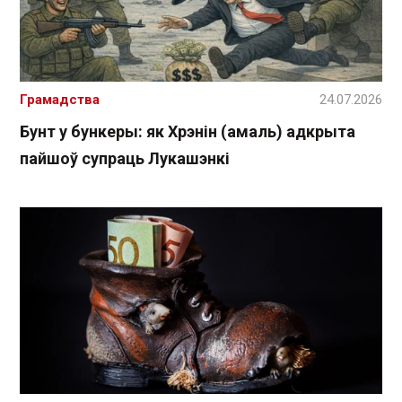
Грамадства
24.07.2026
Бунт у бункеры: як Хрэнін (амаль) адкрыта
пайшоў супраць Лукашэнкі