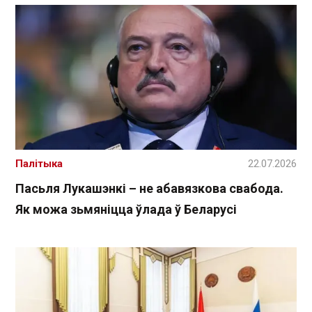
Палітыка
22.07.2026
Пасьля Лукашэнкі – не абавязкова свабода.
Як можа зьмяніцца ўлада ў Беларусі