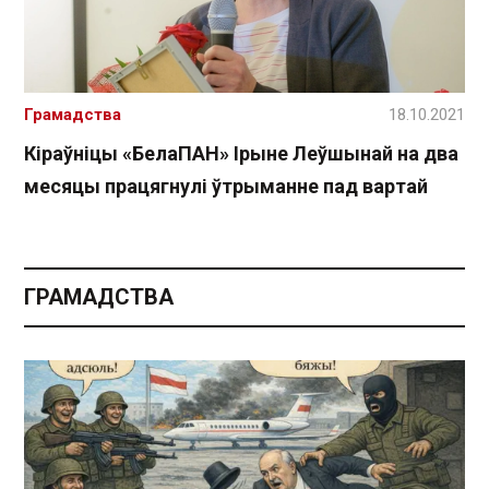
Грамадства
18.10.2021
Кіраўніцы «БелаПАН» Ірыне Леўшынай на два
месяцы працягнулі ўтрыманне пад вартай
ГРАМАДСТВА