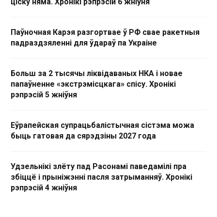
ціску няма. Хронікі рэпрэсій 6 жніўня
Паўночная Карэя разгортвае ў РФ свае ракетныя
падраздзяленні для ўдараў па Украіне
Больш за 2 тысячы ліквідаваных НКА і новае
папаўненне «экстрэмісцкага» спісу. Хронікі
рэпрэсій 5 жніўня
Еўрапейская супрацьбалістычная сістэма можа
быць гатовая да сярэдзіны 2027 года
Удзельнікі злёту пад Расонамі паведамілі пра
збіццё і прыніжэнні пасля затрыманняў. Хронікі
рэпрэсій 4 жніўня