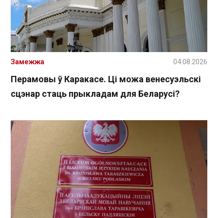
Замежжа
04.08.2026
Перамовы ў Каракасе. Ці можа венесуэльскі
сцэнар стаць прыкладам для Беларусі?