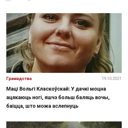
Грамадства
19.10.2021
Маці Вольгі Класкоўскай: У дачкі моцна
ацякаюць ногі, яшчэ больш баляць вочы,
баіцца, што можа аслепнуць