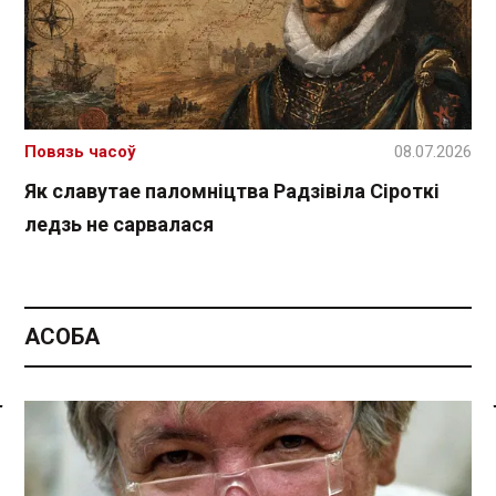
Повязь часоў
08.07.2026
Як славутае паломніцтва Радзівіла Сіроткі
ледзь не сарвалася
АСОБА
Спасылка без VPN