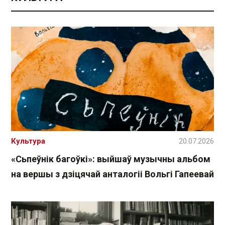
Культура
20.07.2026
«Сьпеўнік багоўкі»: выйшаў музычны альбом
на вершы з дзіцячай анталогіі Вольгі Гапеевай