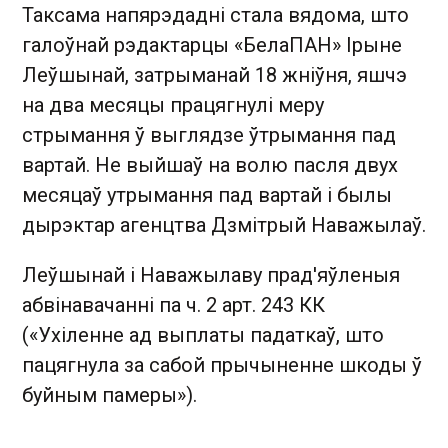
Таксама напярэдадні стала вядома, што
галоўнай рэдактарцы «БелаПАН» Ірыне
Леўшынай, затрыманай 18 жніўня, яшчэ
на два месяцы працягнулі меру
стрымання ў выглядзе ўтрымання пад
вартай. Не выйшаў на волю пасля двух
месяцаў утрымання пад вартай і былы
дырэктар агенцтва Дзмітрый Наважылаў.
Леўшынай і Наважылаву прад'яўленыя
абвінавачанні па ч. 2 арт. 243 КК
(«Ухіленне ад выплаты падаткаў, што
пацягнула за сабой прычыненне шкоды ў
буйным памеры»).