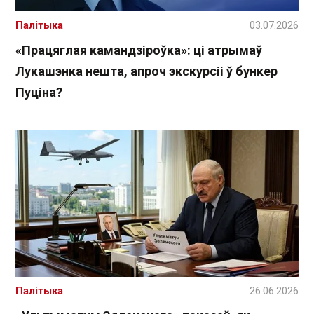
Палітыка
03.07.2026
«Працяглая камандзіроўка»: ці атрымаў
Лукашэнка нешта, апроч экскурсіі ў бункер
Пуціна?
Палітыка
26.06.2026