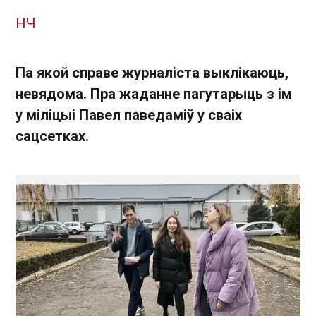
НЧ
Па якой справе журналіста выклікаюць,
невядома. Пра жаданне пагутарыць з ім
у міліцыі Павел паведаміў у сваіх
сацсетках.