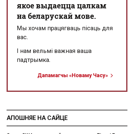
якое выдаецца цалкам
на беларускай мове.
Мы хочам працягваць пісаць для
вас.
І нам вельмі важная ваша
падтрымка.
Дапамагчы «Новаму Часу»
АПОШНЯЕ НА САЙЦЕ