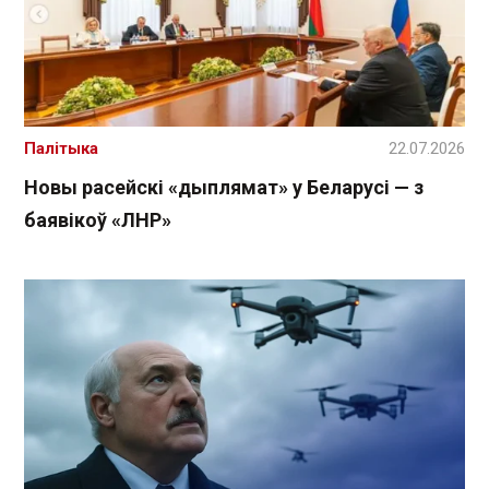
Палітыка
22.07.2026
Новы расейскі «дыплямат» у Беларусі — з
баявікоў «ЛНР»