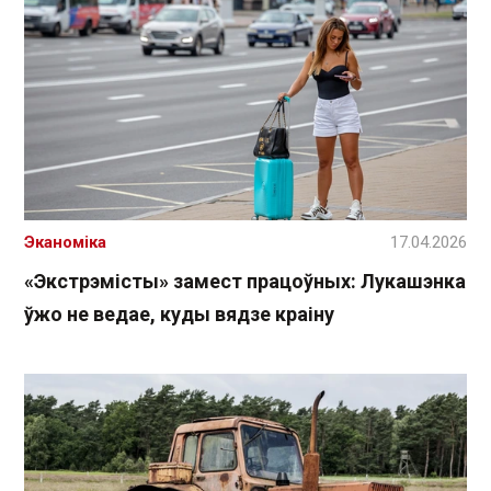
Эканоміка
17.04.2026
«Экстрэмісты» замест працоўных: Лукашэнка
ўжо не ведае, куды вядзе краіну