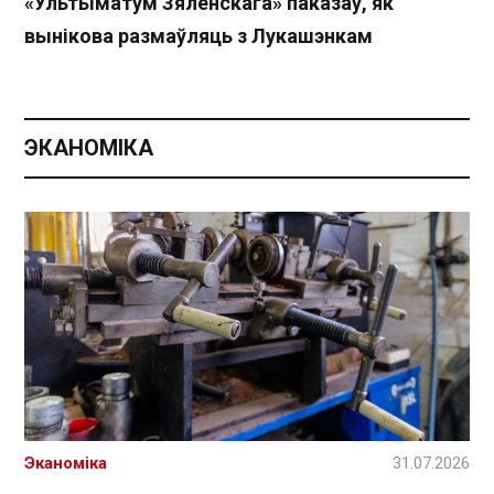
«Ультыматум Зяленскага» паказаў, як
вынікова размаўляць з Лукашэнкам
ЭКАНОМІКА
Эканоміка
31.07.2026