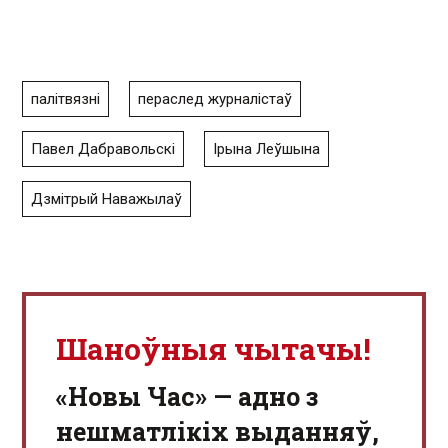
палітвязні
пераслед журналістаў
Павел Дабравольскі
Ірына Леўшына
Дзмітрый Наважылаў
Шаноўныя чытачы!
«Новы Час» — адно з
нешматлікіх выданняў,