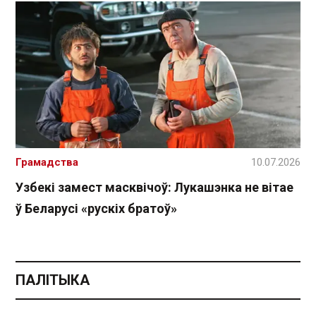
Грамадства
10.07.2026
Узбекі замест масквічоў: Лукашэнка не вітае
ў Беларусі «рускіх братоў»
ПАЛІТЫКА