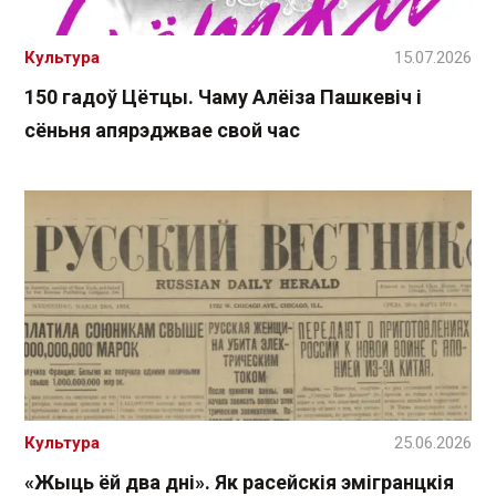
Культура
15.07.2026
150 гадоў Цётцы. Чаму Алёіза Пашкевіч і
сёньня апярэджвае свой час
Культура
25.06.2026
«Жыць ёй два дні». Як расейскія эмігранцкія