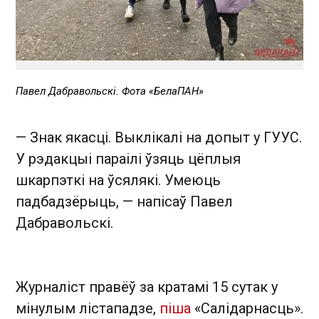
Павел Дабравольскі. Фота «БелаПАН»
— Знак якасці. Выклікалі на допыт у ГУУС.
У рэдакцыі параілі ўзяць цёплыя
шкарпэткі на ўсялякі. Умеюць
падбадзёрыць, — напісаў Павел
Дабравольскі.
Журналіст правёў за кратамі 15 сутак у
мінулым лістападзе,
піша
«Салідарнасць».