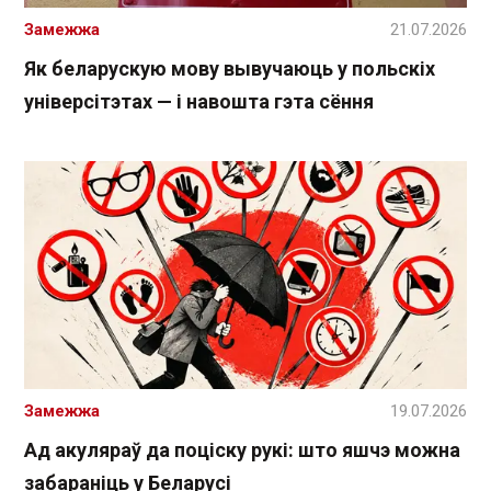
Замежжа
21.07.2026
Як беларускую мову вывучаюць у польскіх
універсітэтах — і навошта гэта сёння
Замежжа
19.07.2026
Ад акуляраў да поціску рукі: што яшчэ можна
забараніць у Беларусі