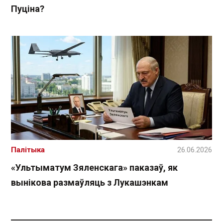
Пуціна?
Палітыка
26.06.2026
«Ультыматум Зяленскага» паказаў, як
вынікова размаўляць з Лукашэнкам