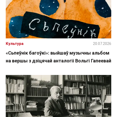
Культура
20.07.2026
«Сьпеўнік багоўкі»: выйшаў музычны альбом
на вершы з дзіцячай анталогіі Вольгі Гапеевай