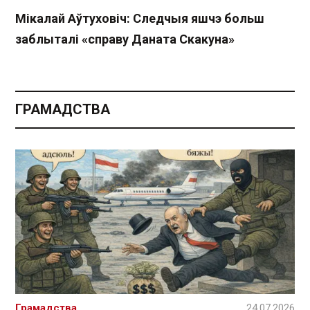
Мікалай Аўтуховіч: Следчыя яшч э больш
заблыталі «справу Даната Скакуна»
ГРАМАДСТВА
Грамадства
24.07.2026