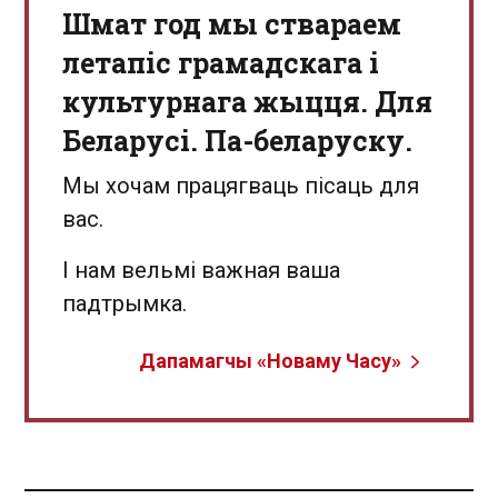
Шмат год мы ствараем
летапіс грамадскага і
культурнага жыцця. Для
Беларусі. Па-беларуску.
Мы хочам працягваць пісаць для
вас.
І нам вельмі важная ваша
падтрымка.
Дапамагчы «Новаму Часу»