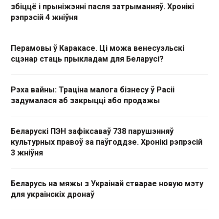
збіццё і прыніжэнні пасля затрыманняў. Хронікі
рэпрэсій 4 жніўня
Перамовы ў Каракасе. Ці можа венесуэльскі
сцэнар стаць прыкладам для Беларусі?
Рэха вайны: Траціна малога бізнесу ў Расіі
задумалася аб закрыцці або продажы
Беларускі ПЭН зафіксаваў 738 парушэнняў
культурных правоў за паўгоддзе. Хронікі рэпрэсій
3 жніўня
Беларусь на мяжы з Украінай стварае новую мэту
для украінскіх дронаў