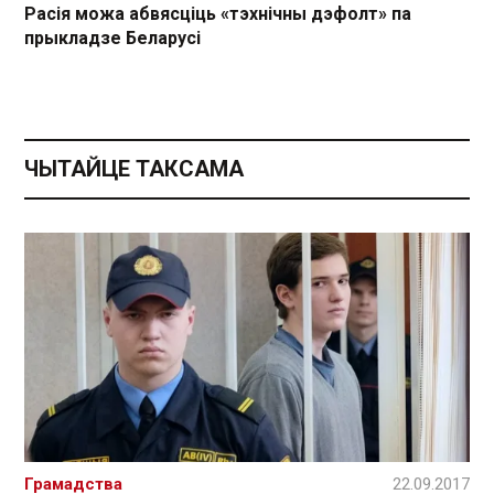
Расія можа абвясціць «тэхнічны дэфолт» па
прыкладзе Беларусі
ЧЫТАЙЦЕ ТАКСАМА
Грамадства
22.09.2017