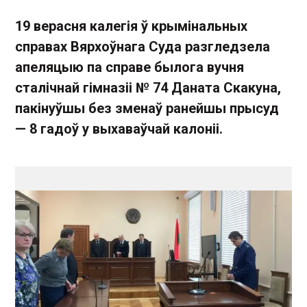
19 верасня калегія ў крымінальных
справах Вярхоўнага Суда разгледзела
апеляцыю па справе былога вучня
сталічнай гімназіі № 74 Даната Скакуна,
пакінуўшы без зменаў ранейшы прысуд
— 8 гадоў у выхаваўчай калоніі.