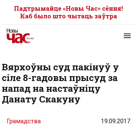
Падтрымайце «Новы Час» сёння!
Каб было што чытаць заўтра
Вярхоўны суд пакінуў у
сіле 8-гадовы прысуд за
напад на настаўніцу
Данату Скакуну
Грамадства
19.09.2017