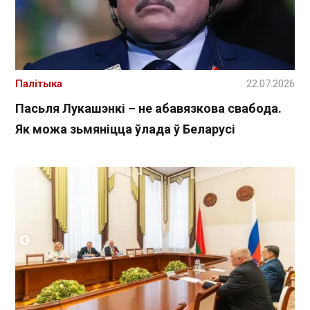
Палітыка
22.07.2026
Пасьля Лукашэнкі – не абавязкова свабода.
Як можа зьмяніцца ўлада ў Беларусі