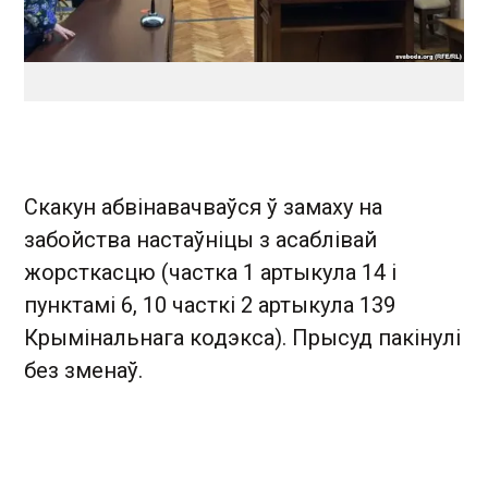
Скакун абвінавачваўся ў замаху на
забойства настаўніцы з асаблівай
жорсткасцю (частка 1 артыкула 14 і
пунктамі 6, 10 часткі 2 артыкула 139
Крымінальнага кодэкса). Прысуд пакінулі
без зменаў.