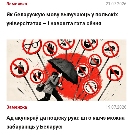
Замежжа
21.07.2026
Як беларускую мову вывучаюць у польскіх
універсітэтах — і навошта гэта сёння
Замежжа
19.07.2026
Ад акуляраў да поціску рукі: што яшчэ можна
забараніць у Беларусі