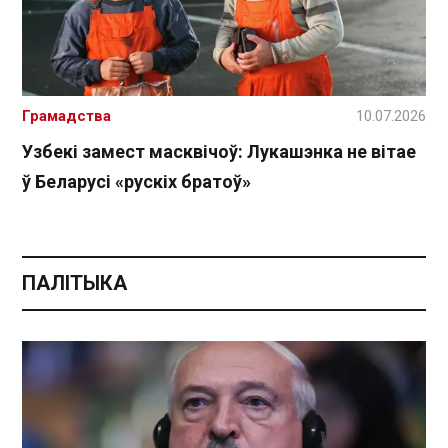
Грамадства
10.07.2026
Узбекі замест масквічоў: Лукашэнка не вітае
ў Беларусі «рускіх братоў»
ПАЛІТЫКА