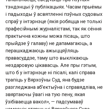
тэндэнцыі ў публікацыях. Часам прыёмы
і падыходы ў асвятленні пэўных судовых
спраў у інтэрнэце (якія робяцца не толькі
прафесійнымі журналістамі, так як сёння
практычна кожны можа пісаць, што
прыйдзе ў галаву) не дапамагаюць, а
перашкаджаюць ажыццяўляць
правасуддзе, таму што выклікаюць
нездаровую цікавасць. Але пры гэтым,
што б у інтэрнэце ні пісалі, калі справа
трапіць у Вярхоўны Суд, яна будзе
разгледжана аб'ектыўна і справядліва, не
звяртаючы ўвагі на тую пену, якая
ўзібіваецца вакол», — падсумаваў