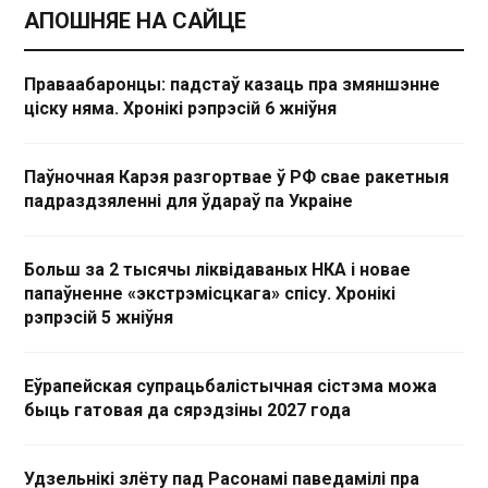
АПОШНЯЕ НА САЙЦЕ
Праваабаронцы: падстаў казаць пра змяншэнне
ціску няма. Хронікі рэпрэсій 6 жніўня
Паўночная Карэя разгортвае ў РФ свае ракетныя
падраздзяленні для ўдараў па Украіне
Больш за 2 тысячы ліквідаваных НКА і новае
папаўненне «экстрэмісцкага» спісу. Хронікі
рэпрэсій 5 жніўня
Еўрапейская супрацьбалістычная сістэма можа
быць гатовая да сярэдзіны 2027 года
Удзельнікі злёту пад Расонамі паведамілі пра