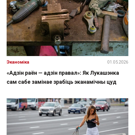
Эканоміка
01.05.2026
«Адзін раён — адзін правал»: Як Лукашэнка
сам сабе замінае зрабіць эканамічны цуд