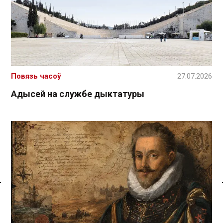
Повязь часоў
27.07.2026
Адысей на службе дыктатуры
Спасылка без VPN