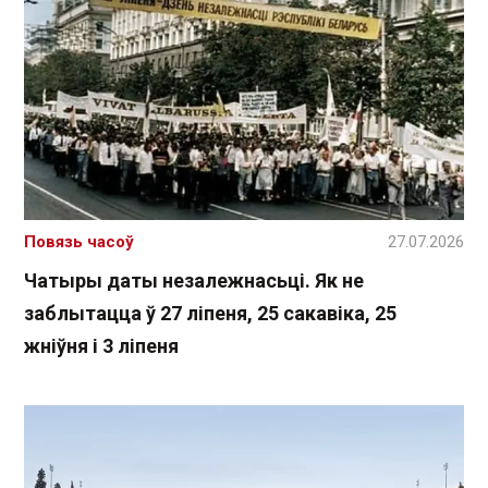
Повязь часоў
27.07.2026
Чатыры даты незалежнасьці. Як не
заблытацца ў 27 ліпеня, 25 сакавіка, 25
жніўня і 3 ліпеня