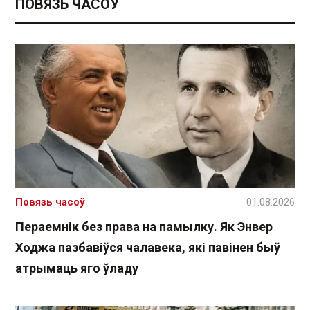
ПОВЯЗЬ ЧАСОЎ
Повязь часоў
01.08.2026
Пераемнік без права на памылку. Як Энвер
Ходжа пазбавіўся чалавека, які павінен быў
атрымаць яго ўладу