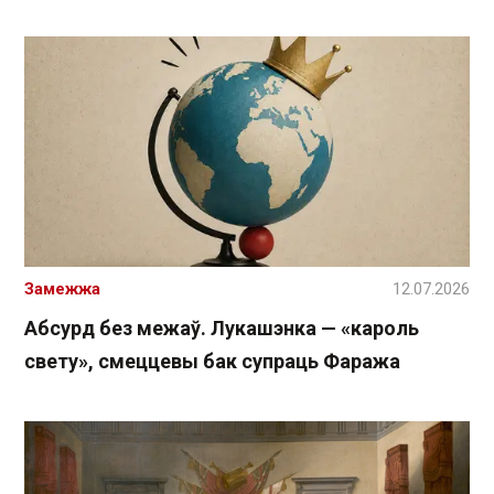
Замежжа
12.07.2026
Абсурд без межаў. Лукашэнка — «кароль
свету», смеццевы бак супраць Фаража