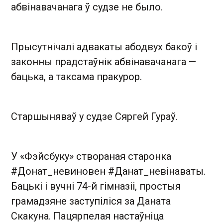
абвінавачанага ў судзе не было.
Прысутнічалі адвакаты абодвух бакоў і
законны прадстаўнік абвінавачанага —
бацька, а таксама пракурор.
Старшыняваў у судзе Сяргей Гураў.
У «Фэйсбуку» створаная старонка
#Донат_невиновен #Данат_невiнаваты.
Бацькі і вучні 74-й гімназіі, простыя
грамадзяне заступіліся за Даната
Скакуна. Пацярпелая настаўніца