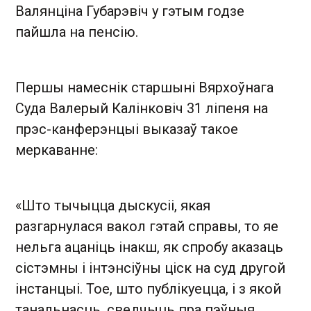
Валянціна Губарэвіч у гэтым годзе
пайшла на пенсію.
Першы намеснік старшыні Вярхоўнага
Суда Валерый Калінковіч 31 ліпеня на
прэс-канферэнцыі выказаў такое
меркаванне:
«Што тычыцца дыскусіі, якая
разгарнулася вакол гэтай справы, то яе
нельга ацаніць інакш, як спробу аказаць
сістэмны і інтэнсіўны ціск на суд другой
інстанцыі. Тое, што публікуецца, і з якой
танальнасць, сведчыць пра пэўныя