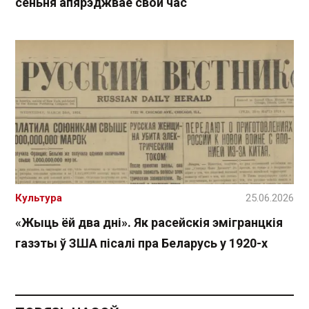
сёньня апярэджвае свой час
Культура
25.06.2026
«Жыць ёй два дні». Як расейскія эмігранцкія
газэты ў ЗША пісалі пра Беларусь у 1920-х