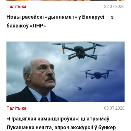
Палітыка
22.07.2026
Новы расейскі «дыплямат» у Беларусі — з
баявікоў «ЛНР»
Палітыка
03.07.2026
«Працяглая камандзіроўка»: ці атрымаў
Лукашэнка нешта, апроч экскурсіі ў бункер