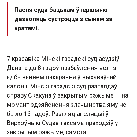
Пасля суда бацькам ўпершыню
дазволяць сустрэцца з сынам за
кратамі.
7 красавіка Мінскі гарадскі суд асудзіў
Даната да 8 гадоў пазбаўлення волі з
адбываннем пакарання ў выхаваўчай
калоніі. Мінскі гарадскі суд разглядаў
справу Скакуна ў закрытым рэжыме — на
момант здзяйснення злачынства яму не
было 16 гадоў. Разгляд апеляцыі ў
Вярхоўным Судзе таксама праходзіў у
закрытым рэжыме, самога