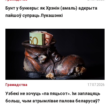
Бунт у бункеры: як Хрэнін (амаль) адкрыта
пайшоў супраць Лукашэнкі
Грамадства
17.07.2026
Узбекі не хочуць «па пяцьсот». Ім заплацяць
больш, чым атрымлівае палова беларусаў?