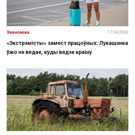
Эканоміка
17.04.2026
«Экстрэмісты» замест працоўных: Лукашэнка
ўжо не ведае, куды вядзе краіну