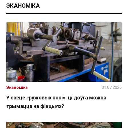
ЭКАНОМІКА
Эканоміка
31.07.2026
У свеце «ружовых поні»: ці доўга можна
трымацца на фікцыях?