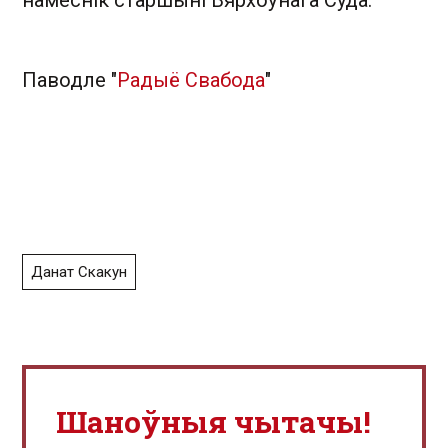
намеснік старшыні Вярхоўнага Суда.
Паводле "
Радыё Свабода
"
Данат Скакун
Шаноўныя чытачы!