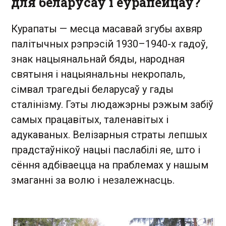
для беларусаў і еўрапейцаў?
Курапаты — месца масавай згубы ахвяр
палітычных рэпрэсій 1930–1940-х гадоў,
знак нацыянальнай бяды, народная
святыня і нацыянальны некропаль,
сімвал трагедыі беларусаў у гады
сталінізму. Гэты людажэрны рэжым забіў
самых працавітых, таленавітых і
адукаваных. Велізарныя страты лепшых
прадстаўнікоў нацыі паслабілі яе, што і
сёння адбіваецца на праблемах у нашым
змаганні за волю і незалежнасць.