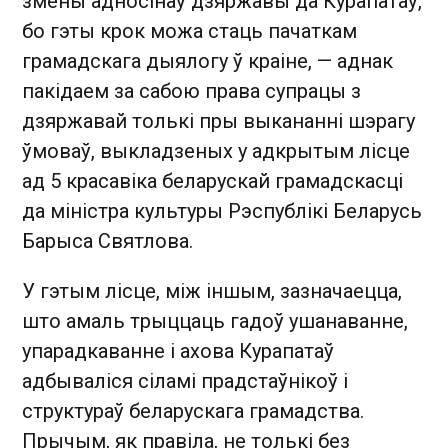
змены адносінаў дзяржавы да Курапатаў,
бо гэты крок можа стаць пачаткам
грамадскага дыялогу ў краіне, — аднак
пакідаем за сабою права супрацы з
дзяржавай толькі пры выкананні шэрагу
ўмоваў, выкладзеных у адкрытым лісце
ад 5 красавіка беларускай грамадскасці
да міністра культуры Рэспублікі Беларусь
Барыса Святлова.
У гэтым лісце, між іншым, зазначаецца,
што амаль трыццаць гадоў ушанаванне,
упарадкаванне і ахова Курапатаў
адбываліся сіламі прадстаўнікоў і
структураў беларускага грамадства.
Прычым, як правіла, не толькі без