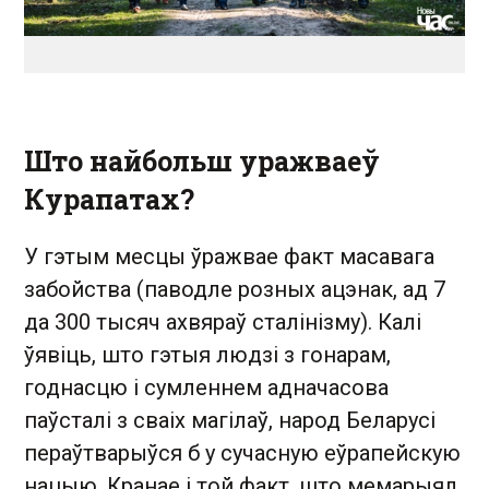
Што найбольш уражваеў
Курапатах?
У гэтым месцы ўражвае факт масавага
забойства (паводле розных ацэнак, ад 7
да 300 тысяч ахвяраў сталінізму). Калі
ўявіць, што гэтыя людзі з гонарам,
годнасцю і сумленнем адначасова
паўсталі з сваіх магілаў, народ Беларусі
пераўтварыўся б у сучасную еўрапейскую
нацыю. Кранае і той факт, што мемарыял