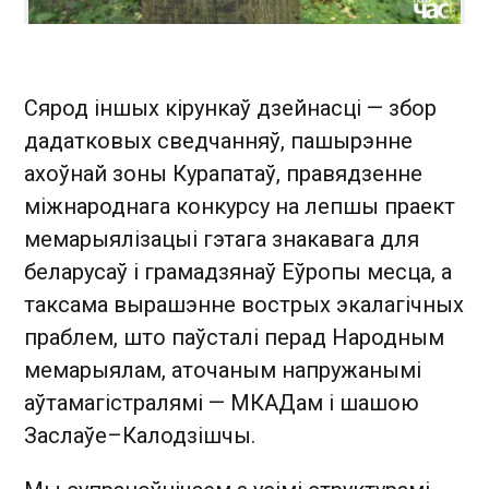
Сярод іншых кірункаў дзейнасці — збор
дадатковых сведчанняў, пашырэнне
ахоўнай зоны Курапатаў, правядзенне
міжнароднага конкурсу на лепшы праект
мемарыялізацыі гэтага знакавага для
беларусаў і грамадзянаў Еўропы месца, а
таксама вырашэнне вострых экалагічных
праблем, што паўсталі перад Народным
мемарыялам, аточаным напружанымі
аўтамагістралямі — МКАДам і шашою
Заслаўе–Калодзішчы.