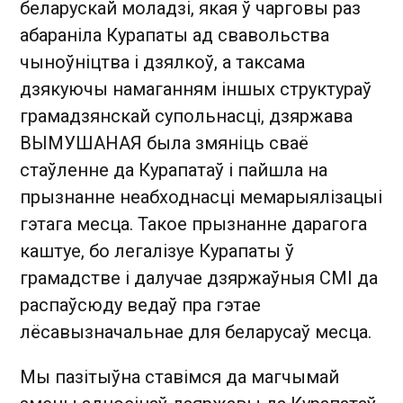
беларускай моладзі, якая ў чарговы раз
абараніла Курапаты ад свавольства
чыноўніцтва і дзялкоў, а таксама
дзякуючы намаганням іншых структураў
грамадзянскай супольнасці, дзяржава
ВЫМУШАНАЯ была змяніць сваё
стаўленне да Курапатаў і пайшла на
прызнанне неабходнасці мемарыялізацыі
гэтага месца. Такое прызнанне дарагога
каштуе, бо легалізуе Курапаты ў
грамадстве і далучае дзяржаўныя СМІ да
распаўсюду ведаў пра гэтае
лёсавызначальнае для беларусаў месца.
Мы пазітыўна ставімся да магчымай