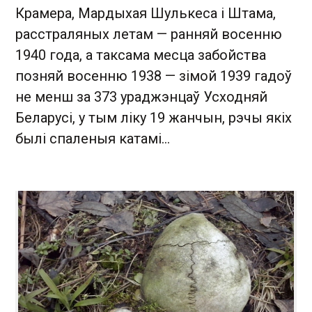
Крамера, Мардыхая Шулькеса і Штама,
расстраляных летам — ранняй восенню
1940 года, а таксама месца забойства
позняй восенню 1938 — зімой 1939 гадоў
не менш за 373 ураджэнцаў Усходняй
Беларусі, у тым ліку 19 жанчын, рэчы якіх
былі спаленыя катамі…