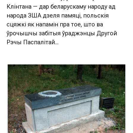
Клінтана — дар беларускаму народу ад
народа ЗША дзеля памяці, польскія
сцяжкі як напамін пра тое, што ва
ўрочышчы забітыя ўраджэнцы Другой
Рэчы Паспалітай…