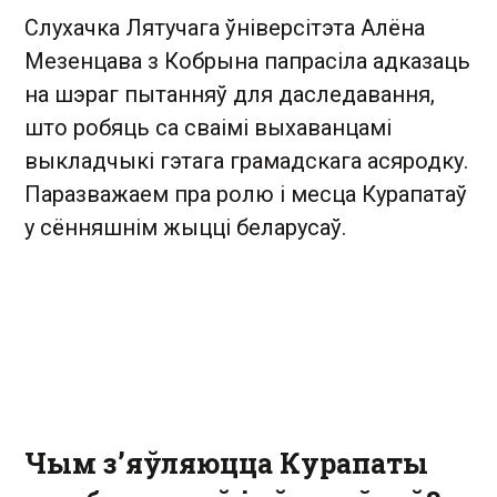
Слухачка Лятучага ўніверсітэта Алёна
Мезенцава з Кобрына папрасіла адказаць
на шэраг пытанняў для даследавання,
што робяць са сваімі выхаванцамі
выкладчыкі гэтага грамадскага асяродку.
Паразважаем пра ролю і месца Курапатаў
у сённяшнім жыцці беларусаў.
Чым з’яўляюцца Курапаты