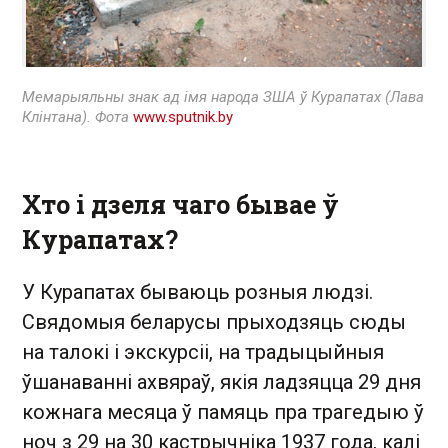
Мемарыяльны знак ад імя народа ЗША ў Курапатах (Лава
Клінтана). Фота
www.sputnik.by
Хто і дзеля чаго бывае ў
Курапатах?
У Курапатах бываюць розныя людзі.
Свядомыя беларусы прыходзяць сюды
на талокі і экскурсіі, на традыцыйныя
ўшанаванні ахвяраў, якія ладзяцца 29 дня
кожнага месяца ў памяць пра трагедыю ў
ноч з 29 на 30 кастрычніка 1937 года, калі