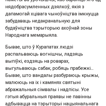
нядобрасумленных дзялкоў, якія з
дапамогай хцівага чыноўніцтва імкнуцца
забудаваць недакранальную для
будаўніцтва тэрыторыю ахоўнай зоны
Народнага мемарыяла.
Бывае, што ў Курапатах людзі
распальваюць вогнішчы, ладзяць
выпіўкі, ездзяць на роварах,
выгульваюць сабак, робяць прабежкі…
Бывае, што вандалы разбураюць крыжы,
малююць на іх і камянях святыні
абражальныя сімвалы і надпісы. Усе
гэтыя абуральныя праявы не павінны
адбывацца на тэрыторыі нацыянальнага