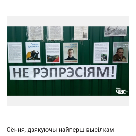
Сёння, дзякуючы найперш высілкам