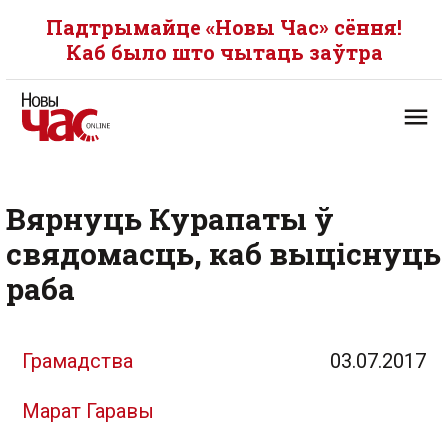
Падтрымайце «Новы Час» сёння!
Каб было што чытаць заўтра
Вярнуць Курапаты ў
свядомасць, каб выціснуць
раба
Грамадства
03.07.2017
Марат Гаравы