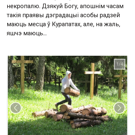
некропалю. Дзякуй Богу, апошнім часам
такія праявы дэградацыі асобы радзей
маюць месца ў Курапатах, але, на жаль,
яшчэ маюць…
Папярэдні слайд
Наст