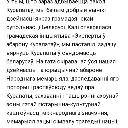
У тым, што зараз адбываецца вакол
Курапатаў, мы бачым добрыя вынікі
дзейнасці якраз грамадзянскай
супольнасці Беларусі. Калі стваралася
грамадская ініцыятыва «Эксперты ў
абарону Курапатаў», мы паставілі задачу
вярнуць Курапаты ў свядомасць
беларусаў. На гэта скіраваная ўся нашая
дзейнасць па юрыдычнай абароне
Народнага мемарыяла, даследаванні яго
гісторыі і распаўсюду ведаў пра
Курапаты, захаванні і пашырэнні ахоўнай
зоны гэтай гістарычна-культурнай
каштоўнасці міжнароднага значэння,
мемарыялізацыі сімвалу трагедыі нацыі.