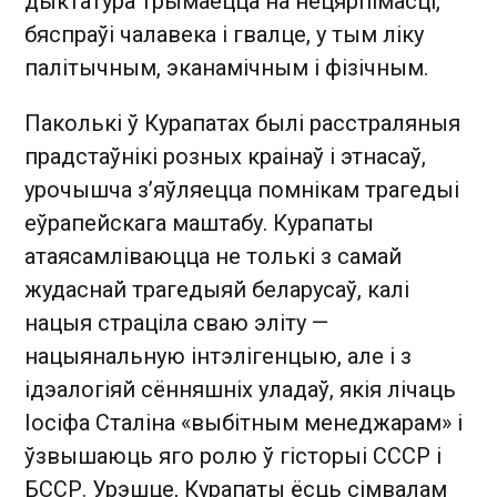
дыктатура трымаецца на нецярпімасці,
бяспраўі чалавека і гвалце, у тым ліку
палітычным, эканамічным і фізічным.
Паколькі ў Курапатах былі расстраляныя
прадстаўнікі розных краінаў і этнасаў,
урочышча з’яўляецца помнікам трагедыі
еўрапейскага маштабу. Курапаты
атаясамліваюцца не толькі з самай
жудаснай трагедыяй беларусаў, калі
нацыя страціла сваю эліту —
нацыянальную інтэлігенцыю, але і з
ідэалогіяй сённяшніх уладаў, якія лічаць
Іосіфа Сталіна «выбітным менеджарам» і
ўзвышаюць яго ролю ў гісторыі СССР і
БССР. Урэшце, Курапаты ёсць сімвалам