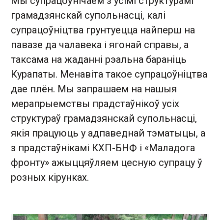
Мы супрацоўнічаем з усімі структурамі
грамадзянскай супольнасці, калі
супрацоўніцтва грунтуецца найперш на
павазе да чалавека і ягонай справы, а
таксама на жаданні рэальна бараніць
Курапаты. Менавіта такое супрацоўніцтва
дае плён. Мы запрашаем на нашыя
мерапрыемствы прадстаўнікоў усіх
структураў грамадзянскай супольнасці,
якія працуюць у адпаведнай тэматыцы, а
з прадстаўнікамі КХП-БНФ і «Маладога
фронту» ажыццяўляем цесную супрацу ў
розных кірунках.