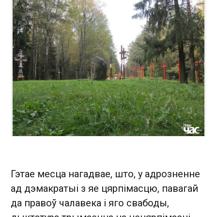
Гэтае месца нагадвае, што, у адрозненне
ад дэмакратыі з яе цярпімасцю, павагай
да правоў чалавека і яго свабоды,