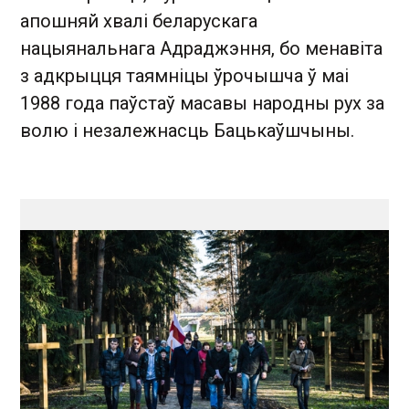
апошняй хвалі беларускага
нацыянальнага Адраджэння, бо менавіта
з адкрыцця таямніцы ўрочышча ў маі
1988 года паўстаў масавы народны рух за
волю і незалежнасць Бацькаўшчыны.