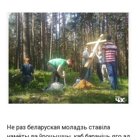
Не раз беларуская моладзь ставіла
намёты ва ўрочышчы, каб бараніць яго ад