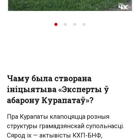
Чаму была створана
ініцыятыва «Эксперты ў
абарону Курапатаў»?
Пра Курапаты клапоцяцца розныя
структуры грамадзянскай супольнасці.
Сярод іх — актывісты КХП-БНФ,