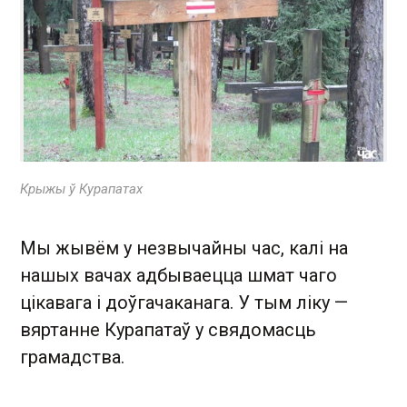
Крыжы ў Курапатах
Мы жывём у незвычайны час, калі на
нашых вачах адбываецца шмат чаго
цікавага і доўгачаканага. У тым ліку —
вяртанне Курапатаў у свядомасць
грамадства.