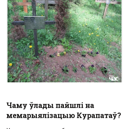
Чаму ўлады пайшлі на
мемарыялізацыю Курапатаў?