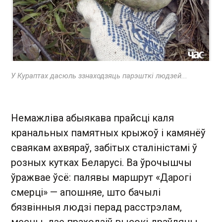
У Кураптах дасюль ззнаходзяць парэшткі людзей ...
Немажліва абыякава прайсці каля
кранальных памятных крыжоў і камянёў
сваякам ахвяраў, забітых сталіністамі ў
розных кутках Беларусі. Ва ўрочышчы
ўражвае ўсё: палявы маршрут «Дарогі
смерці» — апошняе, што бачылі
бязвінныя людзі перад расстрэлам,