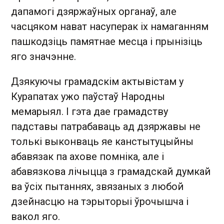
дапамогі дзяржаўных органаў, але
часцяком нават насуперак іх намаганням
пашкодзіць памятнае месца і прынізіць
яго значэнне.
Дзякуючы грамадскім актывістам у
Курапатах ужо паўстаў Народны
мемарыял. І гэта дае грамадству
падставы патрабаваць ад дзяржавы не
толькі выконваць яе канстытуцыйны
абавязак па ахове помніка, але і
абавязкова лічыцца з грамадскай думкай
ва ўсіх пытаннях, звязаных з любой
дзейнасцю на тэрыторыі ўрочышча і
вакол яго.