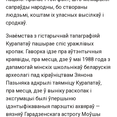
сапраўды народны, бо створаны
людзьмі, коштам іх уласных высілкаў і
сродкаў.
Знаёмства з гістарычнай тапаграфіяй
Курапатаў пашырае спіс уражлівых
кропак. Гаворка ідзе пра аўтэнтычныя
краявіды, пра месца, дзе ў маі 1988 года з
дапамогай мінскіх школьнікаў беларускія
археолагі пад кіраўніцтвам Зянона
Пазьняка адкрылі таямніцу Курапатаў,
пра месца, дзе ў выніку раскопак і
эксгумацыі былі ўпершыню
ідэнтыфікаваныя парэшткі ахвяраў —
вязняў Гарадзенскага астрогу Моўшы