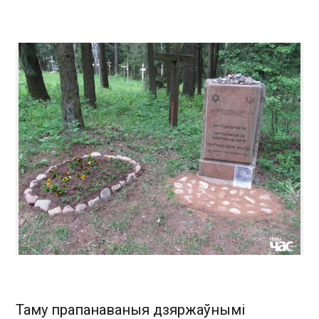
Таму прапанаваныя дзяржаўнымі