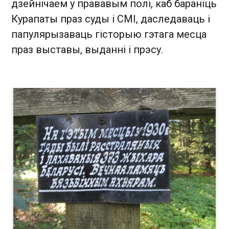
дзейнічаем у прававым полі, каб бараніць
Курапаты праз суды і СМІ, даследаваць і
папулярызаваць гісторыю гэтага месца
праз выставы, выданні і прэсу.