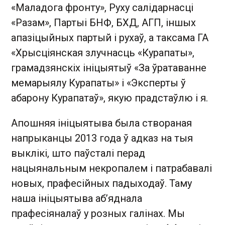
«Маладога фронту», Руху салідарнасці
«Разам», Партыі БНФ, БХД, АГП, іншых
апазіцыйных партый і рухаў, а таксама ГА
«Хрысціянская злучнасць «Курапаты»,
грамадзянскіх ініцыятыў «За ўратаванне
мемарыялу Курапаты» і «Эксперты ў
абарону Курапатаў», якую прадстаўлю і я.
Апошняя ініцыятыва была створаная
напрыканцы 2013 года ў адказ на тыя
выклікі, што паўсталі перад
нацыянальным некропалем і патрабавалі
новых, прафесійных падыходаў. Таму
наша ініцыятыва аб’яднала
прафесіяналаў у розных галінах. Мы