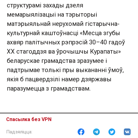
структурамі захады дзеля
мемарыялізацыі на тэрыторыі
матэрыяльнай нерухомай гістарычна-
культурнай каштоўнасці «Месца згубы
ахвяр палітычных рэпрэсій 30–40 гадоў
ХХ стагоддзя ва ўрочышчы Курапаты»
беларускае грамадства зразумее і
падтрымае толькі пры выкананні ўмоў,
якія б пацвердзілі намер дзяржавы
паразумецца з грамадствам.
Ці мажлівая супраца
Спасылка без VPN
грамадства і ўладаў па