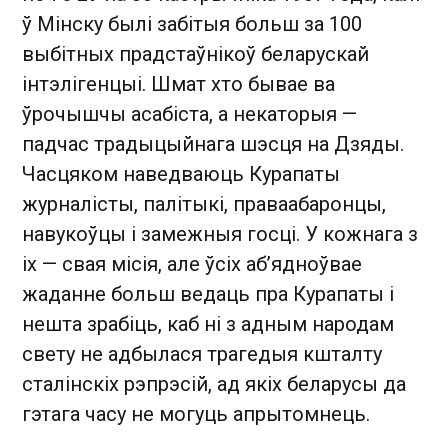
ў Мінску былі забітыя больш за 100
выбітных прадстаўнікоў беларускай
інтэлігенцыі. Шмат хто бывае ва
ўрочышчы асабіста, а некаторыя —
падчас традыцыйнага шэсця на Дзяды.
Часцяком наведваюць Курапаты
журналісты, палітыкі, праваабаронцы,
навукоўцы і замежныя госці. У кожнага з
іх — свая місія, але ўсіх аб’ядноўвае
жаданне больш ведаць пра Курапаты і
нешта зрабіць, каб ні з адным народам
свету не адбылася трагедыя кшталту
сталінскіх рэпрэсій, ад якіх беларусы да
гэтага часу не могуць апрытомнець.