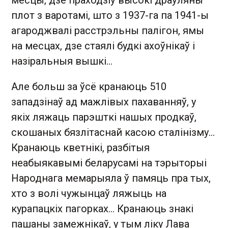
месцы, дзе праходзіў высокі драўляны
плот з варотамі, што з 1937-га па 1941-ы
агароджвалі расстрэльны палігон, ямы
на месцах, дзе стаялі будкі ахоўнікаў і
назіральныя вышкі…
Але больш за ўсё кранаюць 510
западзінаў ад мажлівых пахаванняў, у
якіх ляжаць парэшткі нашых продкаў,
скошаных бязлітаснай касою сталінізму…
Кранаюць кветнікі, разбітыя
неабыякавымі беларусамі на тэрыторыі
Народнага мемарыяла ў памяць пра тых,
хто з волі чужынцаў ляжыць на
курапацкіх пагорках… Кранаюць знакі
пашаны замежнікаў, у тым ліку Лава