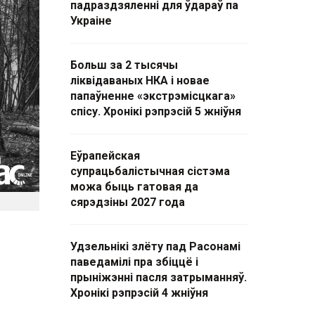
падраздзяленні для ўдараў па
Украіне
Больш за 2 тысячы
ліквідаваных НКА і новае
папаўненне «экстрэмісцкага»
спісу. Хронікі рэпрэсій 5 жніўня
Еўрапейская
супрацьбалістычная сістэма
можа быць гатовая да
сярэдзіны 2027 года
Удзельнікі злёту пад Расонамі
паведамілі пра збіццё і
прыніжэнні пасля затрыманняў.
Хронікі рэпрэсій 4 жніўня