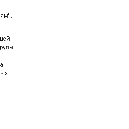
ям'і,
цей
трупы
а
рых