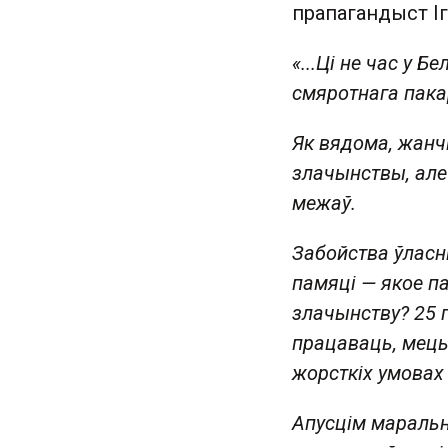
прапагандыст Іг
«...Ці не час у 
смяротнага пак
Як вядома, жан
злачынствы, але
межаў.
Забойства ўласн
памяці — якое п
злачынству? 25 г
працаваць, мець з
жорсткіх умовах
Апусцім маральн