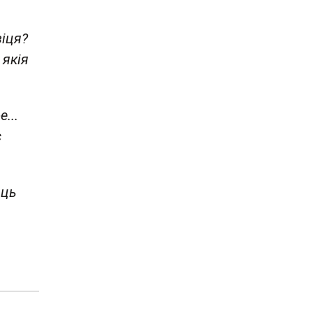
зіця?
 якія
...
с
юць