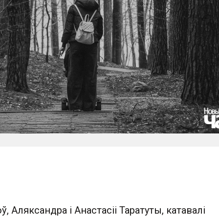
ў, Аляксандра і Анастасіі Таратуты, катавалі