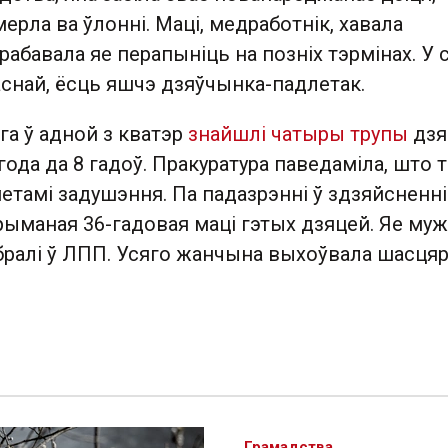
мерла ва ўлонні. Маці, медработнік, хавала
рабавала яе перапыніць на позніх тэрмінах. У с
аснай, ёсць яшчэ дзяўчынка-падлетак.
га ў адной з кватэр
знайшлі чатыры трупы
дзя
 года да 8 гадоў. Пракуратура паведаміла, што 
етамі задушэння. Па падазрэнні ў здзяйсненні
рыманая 36-гадовая маці гэтых дзяцей. Яе муж
абралі ў ЛПП. Усяго жанчына выхоўвала шасця
Грамадства