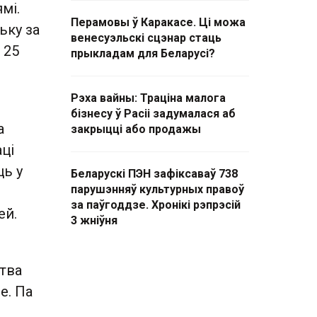
мі.
Перамовы ў Каракасе. Ці можа
ьку за
венесуэльскі сцэнар стаць
і 25
прыкладам для Беларусі?
Рэха вайны: Траціна малога
бізнесу ў Расіі задумалася аб
а
закрыцці або продажы
ці
ць у
Беларускі ПЭН зафіксаваў 738
парушэнняў культурных правоў
за паўгоддзе. Хронікі рэпрэсій
ей.
3 жніўня
ства
е. Па