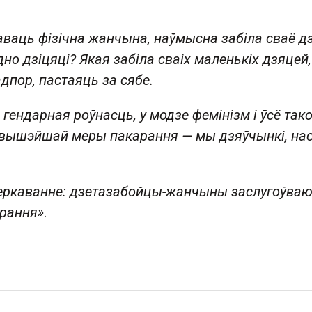
наваць фізічна жанчына, наўмысна забіла сваё д
дно дзіцяці? Якая забіла сваіх маленькіх дзяцей,
дпор, пастаяць за сябе.
 гендарная роўнасць, у модзе фемінізм і ўсё такое
вышэйшай меры пакарання — мы дзяўчынкі, на
меркаванне: дзетазабойцы-жанчыны заслугоўва
арання»
.