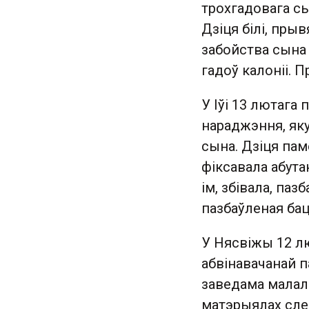
трохгадовага с
Дзіця білі, прыв
забойства сына
гадоў калоніі. П
У Іўі 13 лютага
нараджэння, яку
сына. Дзіця пам
фіксавала абута
ім, збівала, па
пазбаўленая бац
У Нясвіжы 12 лю
абвінавачанай п
заведама малале
матэрыялах след