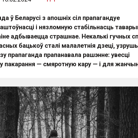
да ў Беларусі з апошніх сіл прапагандуе
штоўнасці і нязломную стабільнасць тавар
аіне адбываецца страшнае. Некалькі гучных сп
асных бацькоў сталі малалетнія дзеці, узруш
азу прапаганда прапанавала рашэнне: увесці
 пакарання — смяротную кару — і для жанчын