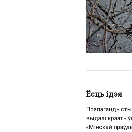
Ёсць ідэя
Прапагандысты н
выдалі крэатыўн
«Мінскай праўд