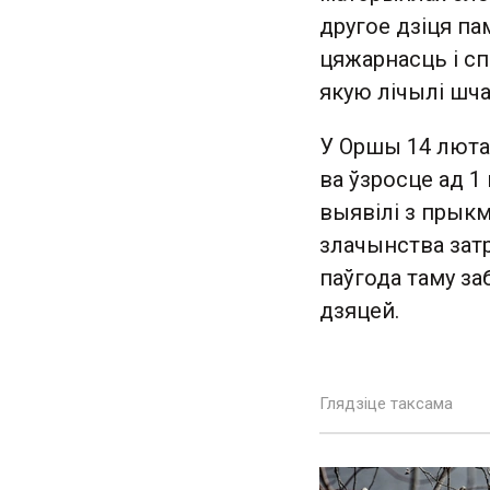
другое дзіця па
цяжарнасць і сп
якую лічылі шч
У Оршы 14 люта
ва ўзросце ад 1
выявілі з прыкм
злачынства зат
паўгода таму з
дзяцей.
Глядзіце таксама