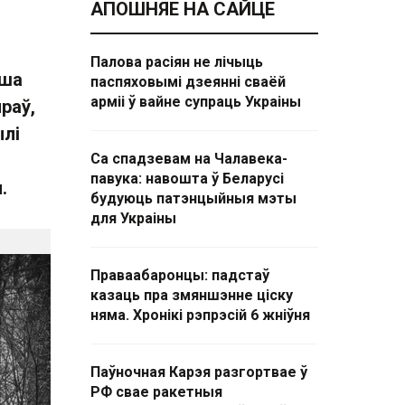
АПОШНЯЕ НА САЙЦЕ
Палова расіян не лічыць
ыша
паспяховымі дзеянні сваёй
арміі ў вайне супраць Украіны
раў,
ылі
Са спадзевам на Чалавека-
павука: навошта ў Беларусі
.
будуюць патэнцыйныя мэты
для Украіны
Праваабаронцы: падстаў
казаць пра змяншэнне ціску
няма. Хронікі рэпрэсій 6 жніўня
Паўночная Карэя разгортвае ў
РФ свае ракетныя