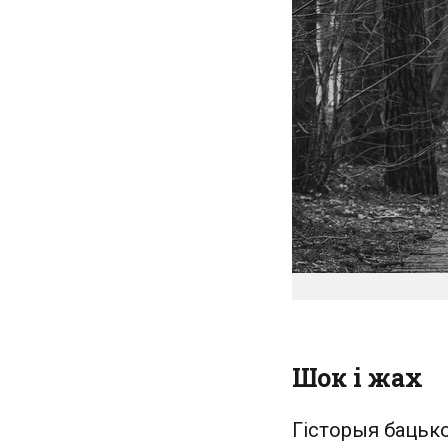
Шок і жах
Гісторыя бацько