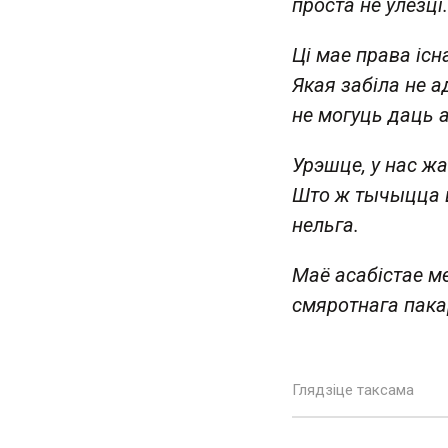
проста не ўлезці.
Ці мае права іс
Якая забіла не а
не могуць даць а
Урэшце, у нас жа
Што ж тычыцца 
нельга.
Маё асабістае 
смяротнага пак
Глядзіце таксама