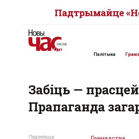
Падтрымайце «Но
Палітыка
Грам
Забіць — прасц
Прапаганда зага
Грамадства