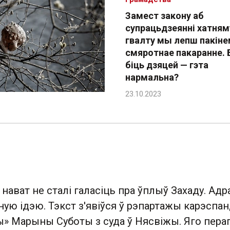
Замест закону аб
супрацьдзеянні хатням
гвалту мы лепш пакін
смяротнае пакаранне. 
біць дзяцей — гэта
нармальна?
ават не сталі галасіць пра ўплыў Захаду. Адр
ую ідэю. Тэкст з'явіўся ў рэпартажы карэспа
ы» Марыны Суботы з суда ў Нясвіжы. Яго пера