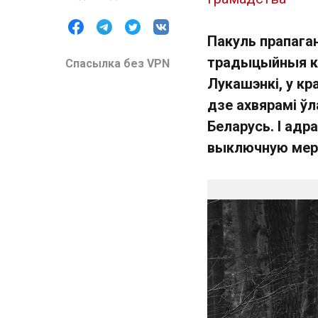
Пакуль прапаган
традыцыйныя ка
Спасылка без VPN
Лукашэнкі, у кр
дзе ахвярамі ўл
Беларусь. І адр
выключную меру