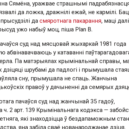
ына Сямёна, уражвае страшнымі падрабязнасця
язвалі да ложка, дражнілі ежай, не кармілі. Бац
 прысудзілі да
смяротнага пакарання
, маці дал
рысуд ужо набыў моц, піша Plan B.
 пачаўся суд над мясцовай жыхаркай 1981 года
ю абвінавачваюць у катаванні паўтарагадоваг
ерла. Па матэрыялах крымінальнай справы, ма
к дзіцяці шрубамі да падлогі і прымушала стая
збаўляла сну, прымушала не спаць. Жанчына
ькоўскіх правоў у дачыненні да семярых дзяц
тага пачаўся суд над жанчынай 35 гадоў,
а ч. 2 арт. 139 Крымінальнага кодэкса — забой
тняга, які знаходзіцца ў бездапаможным стан
ства, яна забіла сваё нованароджанае дзіця,