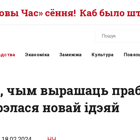
вы Час» сёння!
Каб было шт
адства
Эканоміка
Замежжа
Культура
Повязь
ей, чым вырашаць пр
рэлася новай ідэяй
18.02.2024
НЧ