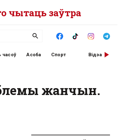
о чытаць заўтра
 часоў
Асоба
Спорт
Відэа
аблемы жанчын.