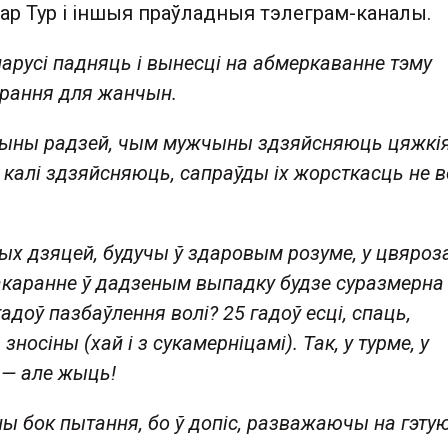
ар Тур і іншыя праўладныя тэлеграм-каналы.
Беларусі падняць і вынесці на абмеркаванне тэму
арання для жанчын.
чыны радзей, чым мужчыны здзяйсняюць цяжкі
 калі здзяйсняюць, сапраўды іх жорсткасць не 
ых дзяцей, будучы ў здаровым розуме, у цвяроз
акаранне ў дадзеным выпадку будзе суразмерна
адоў пазбаўлення волі? 25 гадоў есці, спаць,
носіны (хай і з сукамерніцамі). Так, у турме, у
 — але жыць!
ы бок пытання, бо ў допіс, разважаючы на гэтую