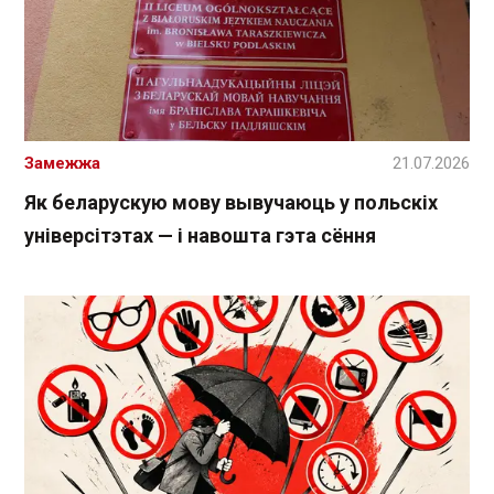
Замежжа
21.07.2026
Як беларускую мову вывучаюць у польскіх
універсітэтах — і навошта гэта сёння