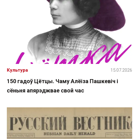
Культура
15.07.2026
150 гадоў Цётцы. Чаму Алёіза Пашкевіч і
сёньня апярэджвае свой час