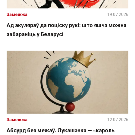
Замежжа
19.07.2026
Ад акуляраў да поціску рукі: што яшчэ можна
забараніць у Беларусі
Замежжа
12.07.2026
Абсурд без межаў. Лукашэнка — «кароль