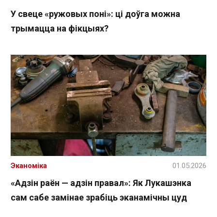
У свеце «ружовых поні»: ці доўга можна
трымацца на фікцыях?
Эканоміка
01.05.2026
«Адзін раён — адзін правал»: Як Лукашэнка
сам сабе замінае зрабіць эканамічны цуд