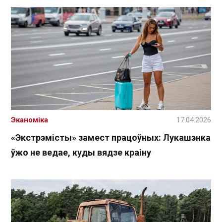
Эканоміка
17.04.2026
«Экстрэмісты» замест працоўных: Лукашэнка
ўжо не ведае, куды вядзе краіну