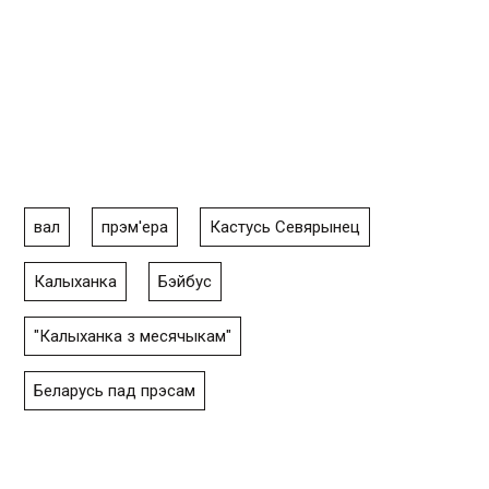
вал
прэм'ера
Кастусь Севярынец
Калыханка
Бэйбус
"Калыханка з месячыкам"
Беларусь пад прэсам