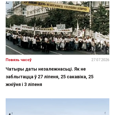
Повязь часоў
27.07.2026
Чатыры даты незалежнасьці. Як не
заблытацца ў 27 ліпеня, 25 сакавіка, 25
жніўня і 3 ліпеня