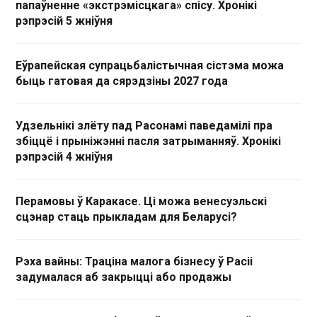
папаўненне «экстрэмісцкага» спісу. Хронікі
рэпрэсій 5 жніўня
Еўрапейская супрацьбалістычная сістэма можа
быць гатовая да сярэдзіны 2027 года
Удзельнікі злёту пад Расонамі паведамілі пра
збіццё і прыніжэнні пасля затрыманняў. Хронікі
рэпрэсій 4 жніўня
Перамовы ў Каракасе. Ці можа венесуэльскі
сцэнар стаць прыкладам для Беларусі?
Рэха вайны: Траціна малога бізнесу ў Расіі
задумалася аб закрыцці або продажы