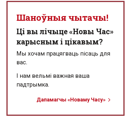
Шаноўныя чытачы!
Ці вы лічыце «Новы Час»
карысным і цікавым?
Мы хочам працягваць пісаць для
вас.
І нам вельмі важная ваша
падтрымка.
Дапамагчы «Новаму Часу»