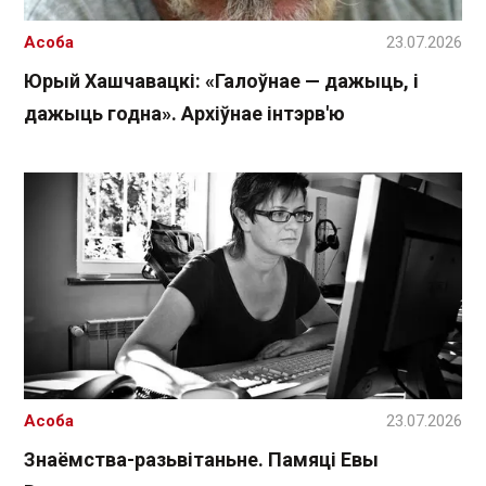
Асоба
23.07.2026
Юрый Хашчавацкі: «Галоўнае — дажыць, і
дажыць годна». Архіўнае інтэрв'ю
Асоба
23.07.2026
Знаёмства-разьвітаньне. Памяці Евы