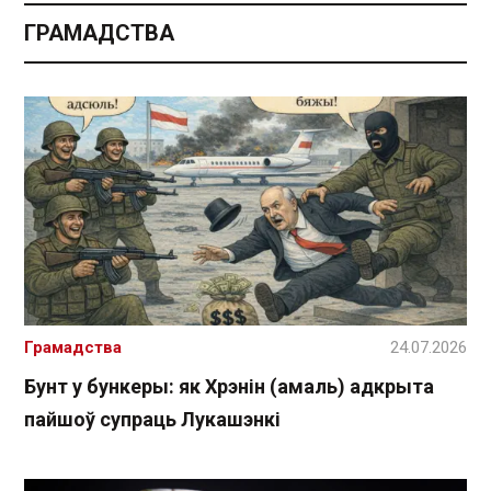
ГРАМАДСТВА
Грамадства
24.07.2026
Бунт у бункеры: як Хрэнін (амаль) адкрыта
пайшоў супраць Лукашэнкі