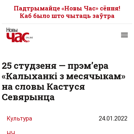
Падтрымайце «Новы Час» сёння!
Каб было што чытаць заўтра
25 студзеня — прэм’ера
«Калыханкі з месячыкам»
на словы Кастуся
Севярынца
Культура
24.01.2022
НЧ