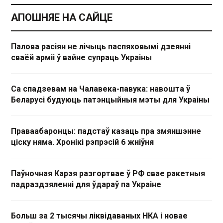
АПОШНЯЕ НА САЙЦЕ
Палова расіян не лічыць паспяховымі дзеянні
сваёй арміі ў вайне супраць Украіны
Са спадзевам на Чалавека-павука: навошта ў
Беларусі будуюць патэнцыйныя мэты для Украіны
Праваабаронцы: падстаў казаць пра змяншэнне
ціску няма. Хронікі рэпрэсій 6 жніўня
Паўночная Карэя разгортвае ў РФ свае ракетныя
падраздзяленні для ўдараў па Украіне
Больш за 2 тысячы ліквідаваных НКА і новае