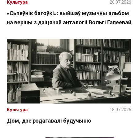
Культура
20.07.2026
«Сьпеўнік багоўкі»: выйшаў музычны альбом
на вершы з дзіцячай анталогіі Вольгі Гапеевай
Культура
18.07.2026
Дом, дзе рэдагавалі будучыню