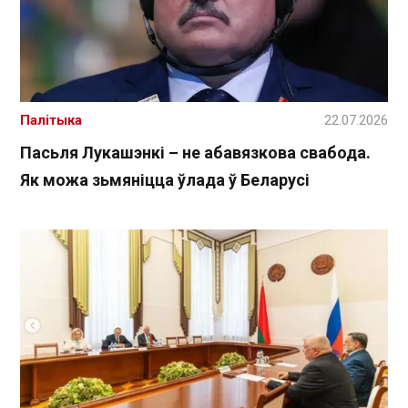
Палітыка
22.07.2026
Пасьля Лукашэнкі – не абавязкова свабода.
Як можа зьмяніцца ўлада ў Беларусі