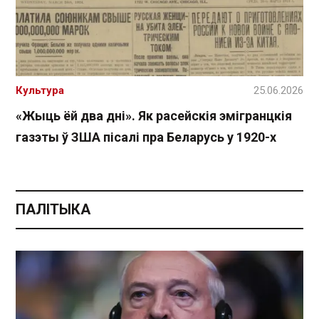
Культура
25.06.2026
«Жыць ёй два дні». Як расейскія эмігранцкія
газэты ў ЗША пісалі пра Беларусь у 1920-х
ПАЛІТЫКА