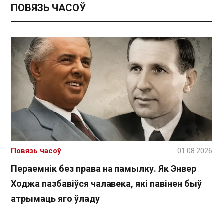
ПОВЯЗЬ ЧАСОЎ
Повязь часоў
01.08.2026
Пераемнік без права на памылку. Як Энвер
Ходжа пазбавіўся чалавека, які павінен быў
атрымаць яго ўладу