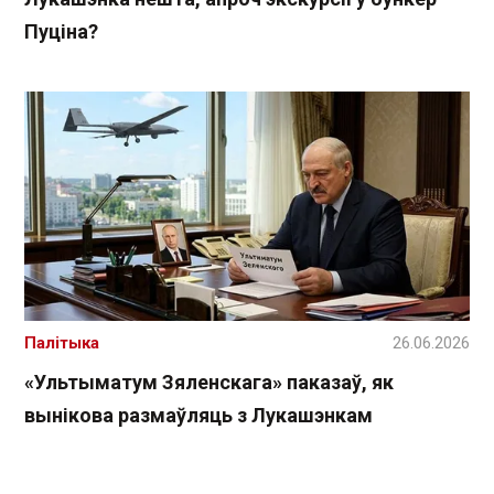
Пуціна?
Палітыка
26.06.2026
«Ультыматум Зяленскага» паказаў, як
вынікова размаўляць з Лукашэнкам