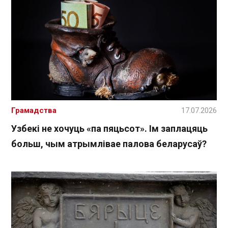
Грамадства
17.07.2026
Узбекі не хочуць «па пяцьсот». Ім заплацяць
больш, чым атрымлівае палова беларусаў?