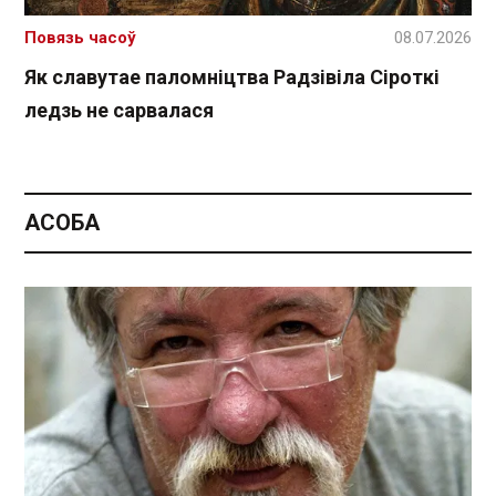
Повязь часоў
08.07.2026
Як славутае паломніцтва Радзівіла Сіроткі
ледзь не сарвалася
АСОБА