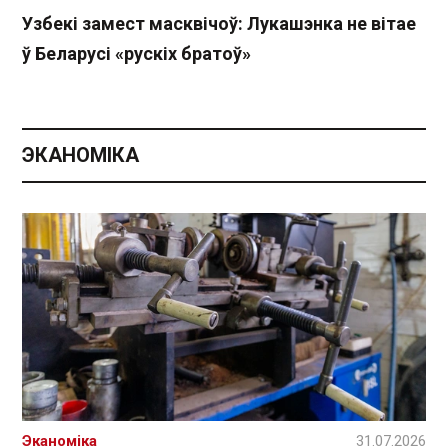
Узбекі замест масквічоў: Лукашэнка не вітае
ў Беларусі «рускіх братоў»
ЭКАНОМІКА
Эканоміка
31.07.2026