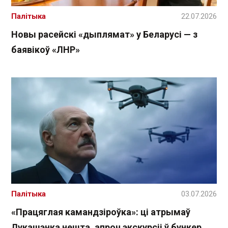
Палітыка
22.07.2026
Новы расейскі «дыплямат» у Беларусі — з
баявікоў «ЛНР»
Палітыка
03.07.2026
«Працяглая камандзіроўка»: ці атрымаў
Лукашэнка нешта, апроч экскурсіі ў бункер