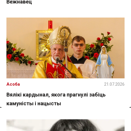
Вежнавец
Асоба
21.07.2026
Вялікі кардынал, якога прагнулі забіць
камуністы і нацысты
Спасылка без VPN