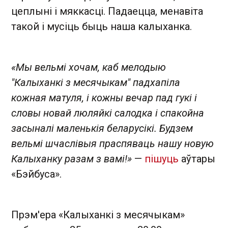
цеплыні і мяккасці. Падаецца, менавіта
такой і мусіць быць наша калыханка.
«Мы вельмі хочам, каб мелодыю
"Калыханкі з месячыкам" падхапіла
кожная матуля, і кожны вечар пад гукі і
словы новай люляйкі салодка і спакойна
засыналі маленькія беларусікі. Будзем
вельмі шчаслівыя праспяваць нашу новую
Калыханку разам з вамі!»
—
пішуць
аўтары
«Бэйбуса».
Прэм'ера «Калыханкі з месячыкам»