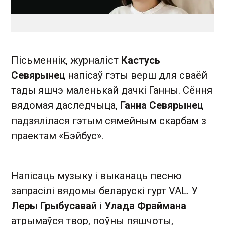
Пісьменнік, журналіст
Кастусь
Севярынец
напісаў гэты верш для сваёй
тады яшчэ маленькай дачкі Ганны. Сёння
вядомая даследчыца,
Ганна Севярынец
падзялілася гэтым сямейным скарбам з
праектам «Бэйбус».
Напісаць музыку і выканаць песню
запрасілі вядомы беларускі гурт VAL. У
Леры Грыбусавай
і
Улада Фраймана
атрымаўся твор, поўны пяшчоты,