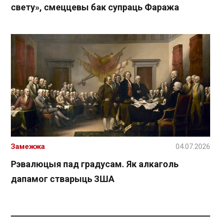
свету», смеццевы бак супраць Фаража
Замежжа
04.07.2026
Рэвалюцыя пад градусам. Як алкаголь
дапамог стварыць ЗША