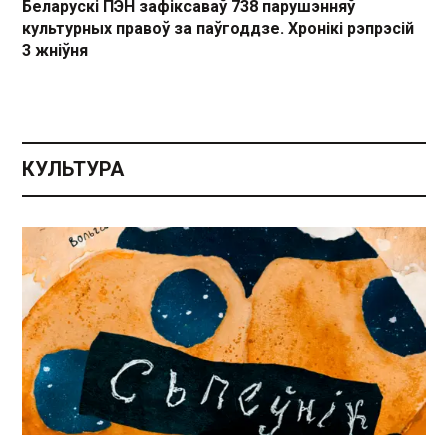
Беларускі ПЭН зафіксаваў 738 парушэнняў
культурных правоў за паўгоддзе. Хронікі рэпрэсій
3 жніўня
КУЛЬТУРА