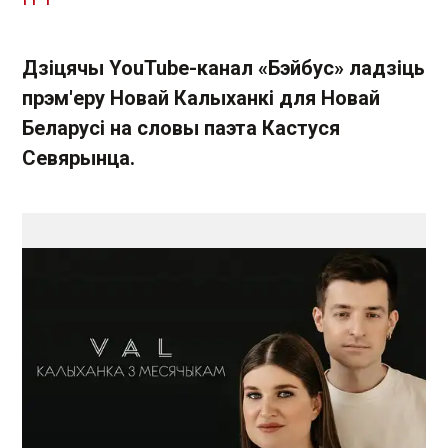
Дзіцячы YouTube-канал «Бэйбус» ладзіць
прэм'еру Новай Калыханкі для Новай
Беларусі на словы паэта Кастуся
Севярынца.