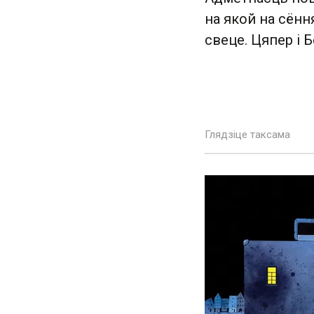
на якой на сённ
свеце. Цяпер і 
Глядзіце таксама