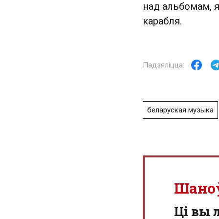
над альбомам, я
карабля.
беларуская музыка
Шано
Ці вы 