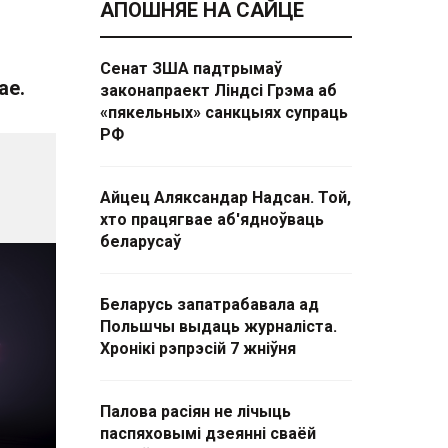
АПОШНЯЕ НА САЙЦЕ
Сенат ЗША падтрымаў
ае.
законапраект Ліндсі Грэма аб
«пякельных» санкцыях супраць
РФ
Айцец Аляксандар Надсан. Той,
хто працягвае аб'ядноўваць
беларусаў
Беларусь запатрабавала ад
Польшчы выдаць журналіста.
Хронікі рэпрэсій 7 жніўня
Палова расіян не лічыць
паспяховымі дзеянні сваёй