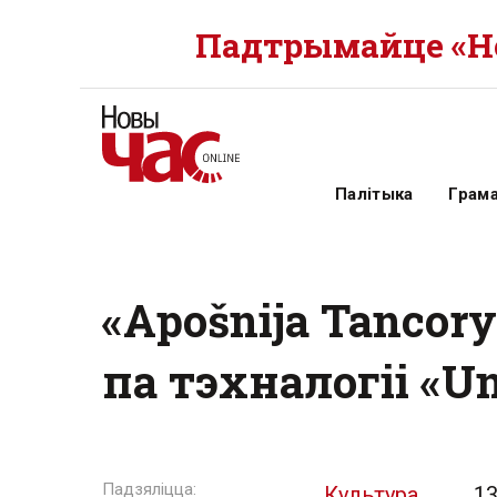
Падтрымайце «Но
Палітыка
Грам
«Apošnija Tancor
па тэхналогіі «Un
Культура
13