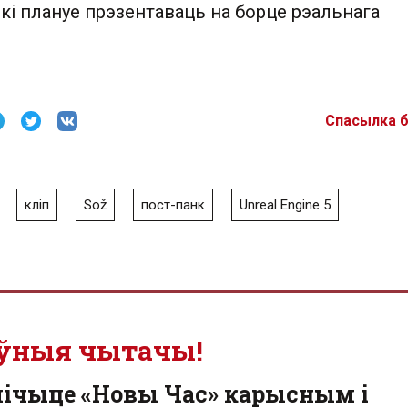
кі плануе прэзентаваць на борце рэальнага
Спасылка 
кліп
Sož
пост-панк
Unreal Engine 5
ўныя чытачы!
лічыце «Новы Час» карысным і