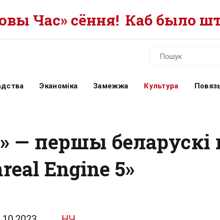
вы Час» сёння!
Каб было шт
адства
Эканоміка
Замежжа
Культура
Повязь
y» — першы беларускі
real Engine 5»
.10.2023
НЧ