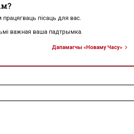
ым?
 працягваць пісаць для вас.
льмі важная ваша падтрымка.
Дапамагчы «Новаму Часу»