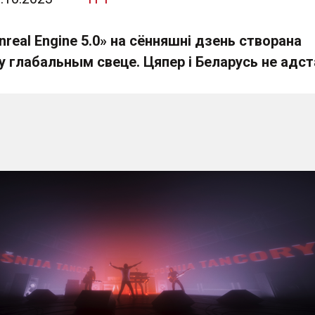
nreal Engine 5.0» на сённяшні дзень створана
у глабальным свеце. Цяпер і Беларусь не адст