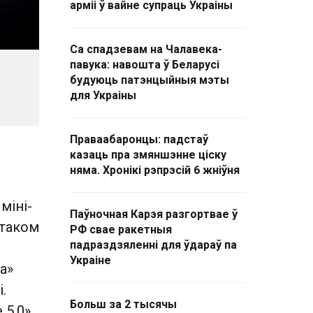
арміі ў вайне супраць Украіны
Са спадзевам на Чалавека-
павука: навошта ў Беларусі
будуюць патэнцыйныя мэты
для Украіны
Праваабаронцы: падстаў
казаць пра змяншэнне ціску
няма. Хронікі рэпрэсій 6 жніўня
міні-
Паўночная Карэя разгортвае ў
стаком
РФ свае ракетныя
падраздзяленні для ўдараў па
Украіне
а»
.
Больш за 2 тысячы
5.0»,