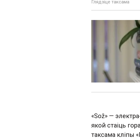
Глядзіце таксама
«Sož» — электра-
якой стаіць гора
таксама кліпы «M