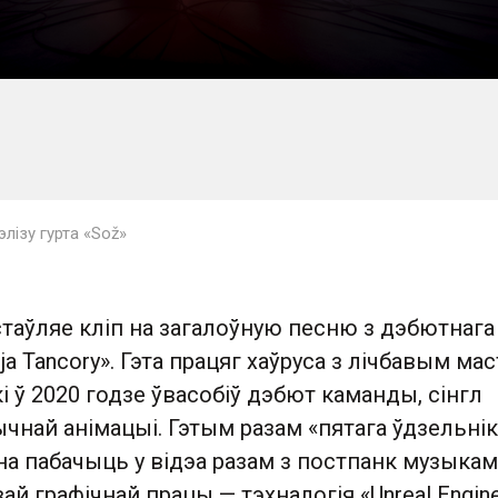
лізу гурта «Sož»
стаўляе кліп на загалоўную песню з дэбютнага 
ja Tancory». Гэта працяг хаўруса з лічбавым ма
кі ў 2020 годзе ўвасобіў дэбют каманды, сінгл
тычнай анімацыі. Гэтым разам «пятага ўдзельнік
 пабачыць у відэа разам з постпанк музыкамі
й графічнай працы — тэхналогія «Unreal Engine 