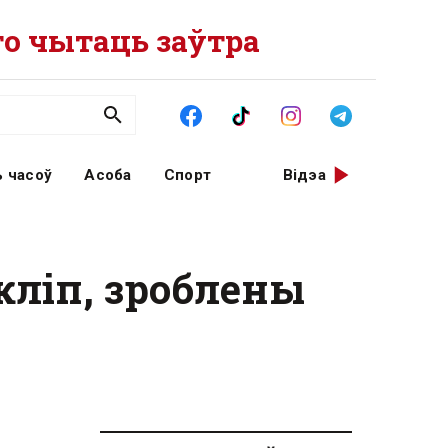
о чытаць заўтра
 часоў
Асоба
Спорт
Відэа
 кліп, зроблены