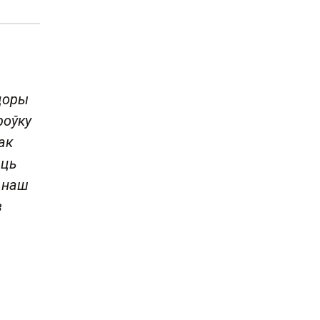
нцоры
роўку
ак
ыць
а наш
з