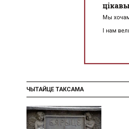
цікав
Мы хочам
І нам ве
ЧЫТАЙЦЕ ТАКСАМА