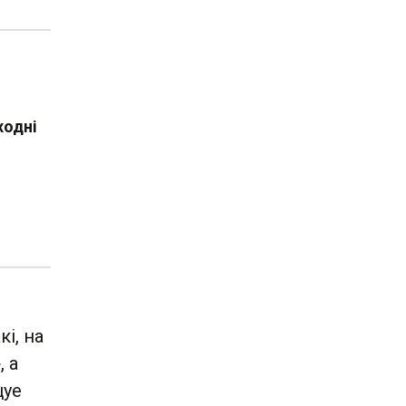
ходні
і, на
, а
цуе