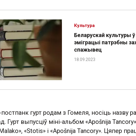
Культура
Беларускай культуры ў
эміграцыі патрэбны за
спажывец
постпанк гурт родам з Гомеля, носіць назву рак
д. Гурт выпусціў міні-альбом «Apošnija Tancory»
alako», «Stotis» i «Apošnija Tancory». Цяпер пра