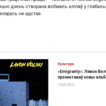
яшні дзень створана вобмаль кліпаў у глабал
Беларусь не адстае.
Культура
«Emigranty»: Лявон Вол
прэзентаваў новы аль