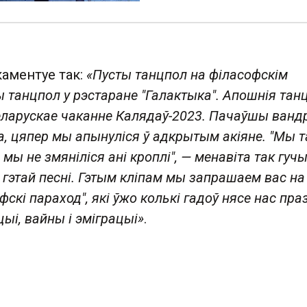
каментуе так:
«Пусты танцпол на філасофскім
ы танцпол у рэстаране "Галактыка". Апошнія та
ларускае чаканне Калядаў-2023. Пачаўшы ванд
а, цяпер мы апынуліся ў адкрытым акіяне. "Мы т
 мы не змяніліся ані кроплі", — менавіта так гуч
 гэтай песні. Гэтым кліпам мы запрашаем вас н
фскі параход", які ўжо колькі гадоў нясе нас пра
і, вайны і эміграцыі»
.