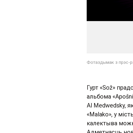
Фотаздымак з прэс-рэ
Гурт «Sož» прад
альбома «Apošni
Al Medwedsky, я
«Malako», у міс
калектыва можна
Адметнасць нова