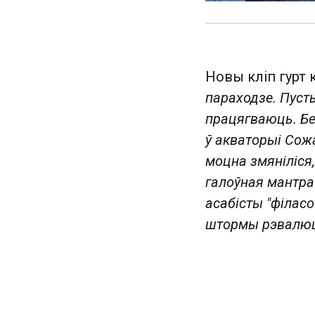
Новы кліп гурт 
параходзе. Пуст
працягваюць. Бе
ў акваторыі Сож
моцна змяніліся,
галоўная мантра
асабісты "філасо
штормы рэвалюцы