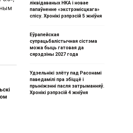
ліквідаваных НКА і новае
ьным
папаўненне «экстрэмісцкага»
спісу. Хронікі рэпрэсій 5 жніўня
Еўрапейская
супрацьбалістычная сістэма
можа быць гатовая да
сярэдзіны 2027 года
Удзельнікі злёту пад Расонамі
паведамілі пра збіццё і
прыніжэнні пасля затрыманняў.
ьскі
Хронікі рэпрэсій 4 жніўня
бом