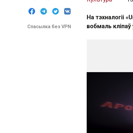
На тэхналогіі «U
вобмаль кліпаў 
Спасылка без VPN