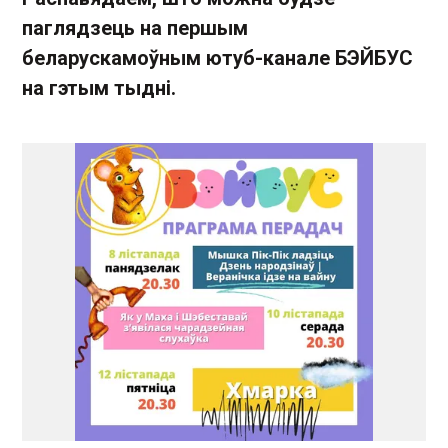
паглядзець на першым
беларускамоўным ютуб-канале БЭЙБУС
на гэтым тыдні.