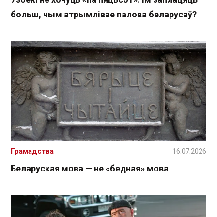
больш, чым атрымлівае палова беларусаў?
Грамадства
16.07.2026
Беларуская мова — не «бедная» мова