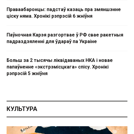
Праваабаронцы: падстаў казаць пра змяншэнне
ціску няма. Хронікі рэпрэсій 6 жніўня
Паўночная Карэя разгортвае ў РФ свае ракетныя
падраздзяленні для ўдараў па Украіне
Больш за 2 тысячы ліквідаваных НКА і новае
папаўненне «экстрэмісцкага» спісу. Хронікі
рэпрэсій 5 жніўня
КУЛЬТУРА