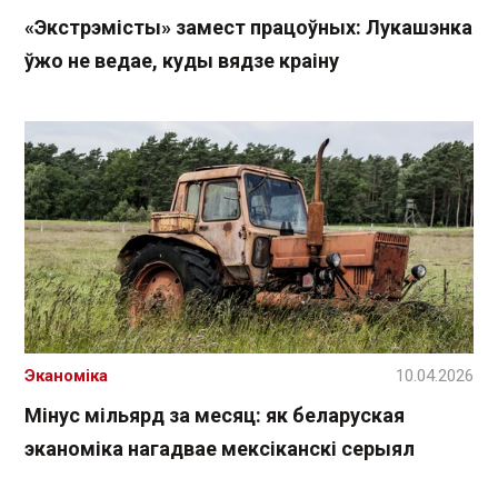
«Экстрэмісты» замест працоўных: Лукашэнка
ўжо не ведае, куды вядзе краіну
Эканоміка
10.04.2026
Мінус мільярд за месяц: як беларуская
эканоміка нагадвае мексіканскі серыял