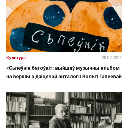
Культура
20.07.2026
«Сьпеўнік багоўкі»: выйшаў музычны альбом
на вершы з дзіцячай анталогіі Вольгі Гапеевай