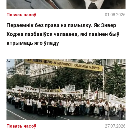
Повязь часоў
01.08.2026
Пераемнік без права на памылку. Як Энвер
Ходжа пазбавіўся чалавека, які павінен быў
атрымаць яго ўладу
Повязь часоў
27.07.2026