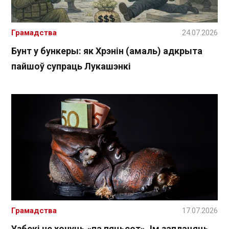
Грамадства
24.07.2026
Бунт у бункеры: як Хрэнін (амаль) адкрыта
пайшоў супраць Лукашэнкі
Грамадства
17.07.2026
Узбекі не хочуць «па пяцьсот». Ім заплацяць