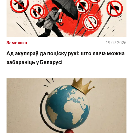
Замежжа
19.07.2026
Ад акуляраў да поціску рукі: што яшчэ можна
забараніць у Беларусі