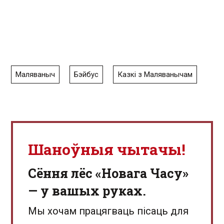
Маляваныч
Бэйбус
Казкі з Маляванычам
Шаноўныя чытачы!
Сёння лёс «Новага Часу»
— у вашых руках.
Мы хочам працягваць пісаць для