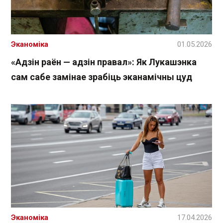
Эканоміка
01.05.2026
«Адзін раён — адзін правал»: Як Лукашэнка
сам сабе замінае зрабіць эканамічны цуд
Эканоміка
17.04.2026