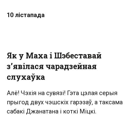
10 лістапада
Як у Маха і Шэбеставай
з’явілася чарадзейная
слухаўка
Алё! Чэхія на сувязі! Гэта цэлая серыя
прыгод двух чэшскіх гарэзаў, а таксама
сабакі Джанатана і коткі Міцкі.