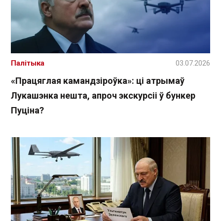
Палітыка
03.07.2026
«Працяглая камандзіроўка»: ці атрымаў
Лукашэнка нешта, апроч экскурсіі ў бункер
Пуціна?