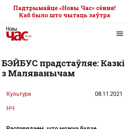
Падтрымайце «Новы Час» сёння!
Каб было што чытаць заўтра
БЭЙБУС прадстаўляе: Казкі
з Маляванычам
Культура
08.11.2021
НЧ
Распавядаем, што можна будзе