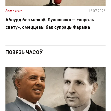
Замежжа
12.07.2026
Абсурд без межаў. Лукашэнка — «кароль
свету», смеццевы бак супраць Фаража
ПОВЯЗЬ ЧАСОЎ