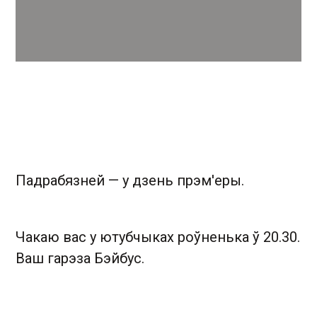
Падрабязней — у дзень прэм'еры.
Чакаю вас у ютубчыках роўненька ў 20.30.
Ваш гарэза Бэйбус.