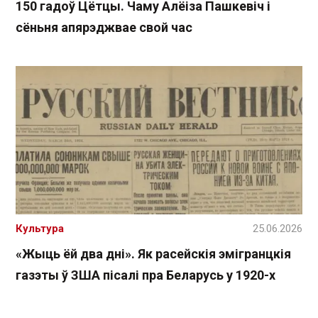
150 гадоў Цётцы. Чаму Алёіза Пашкевіч і
сёньня апярэджвае свой час
Культура
25.06.2026
«Жыць ёй два дні». Як расейскія эмігранцкія
газэты ў ЗША пісалі пра Беларусь у 1920-х