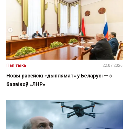
Палітыка
22.07.2026
Новы расейскі «дыплямат» у Беларусі — з
баявікоў «ЛНР»