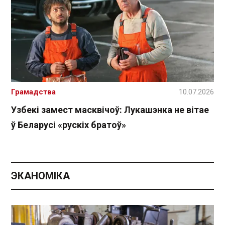
Грамадства
10.07.2026
Узбекі замест масквічоў: Лукашэнка не вітае
ў Беларусі «рускіх братоў»
ЭКАНОМІКА