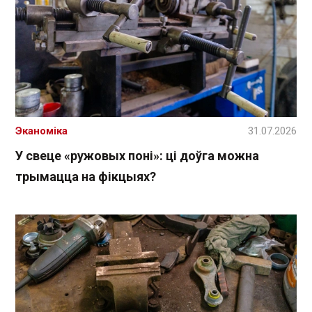
Эканоміка
31.07.2026
У свеце «ружовых поні»: ці доўга можна
трымацца на фікцыях?