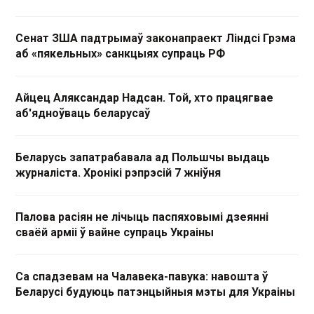
Сенат ЗША падтрымаў законапраект Ліндсі Грэма
аб «пякельных» санкцыях супраць РФ
Айцец Аляксандар Надсан. Той, хто працягвае
аб'ядноўваць беларусаў
Беларусь запатрабавала ад Польшчы выдаць
журналіста. Хронікі рэпрэсій 7 жніўня
Палова расіян не лічыць паспяховымі дзеянні
сваёй арміі ў вайне супраць Украіны
Са спадзевам на Чалавека-павука: навошта ў
Беларусі будуюць патэнцыйныя мэты для Украіны