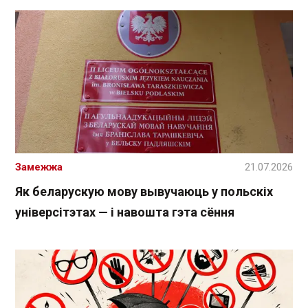
Замежжа
21.07.2026
Як беларускую мову вывучаюць у польскіх
універсітэтах — і навошта гэта сёння