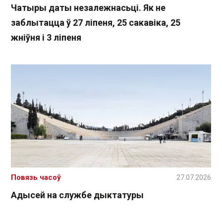
Чатыры даты незалежнасьці. Як не
заблытацца ў 27 ліпеня, 25 сакавіка, 25
жніўня і 3 ліпеня
Повязь часоў
27.07.2026
Адысей на службе дыктатуры