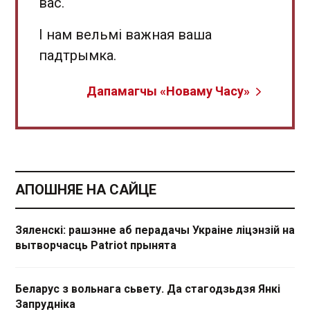
вас.
І нам вельмі важная ваша
падтрымка.
Дапамагчы «Новаму Часу»
АПОШНЯЕ НА САЙЦЕ
Зяленскі: рашэнне аб перадачы Украіне ліцэнзій на
вытворчасць Patriot прынята
Беларус з вольнага сьвету. Да стагодзьдзя Янкі
Запрудніка