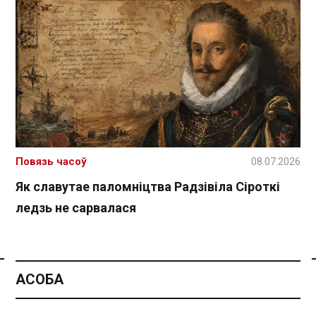
Повязь часоў
08.07.2026
Як славутае паломніцтва Радзівіла Сіроткі
ледзь не сарвалася
Спасылка без VPN
АСОБА