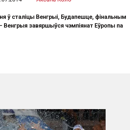
ня ў сталіцы Венгрыі, Будапешце, фінальным
— Венгрыя завяршыўся чэмпіянат Еўропы па