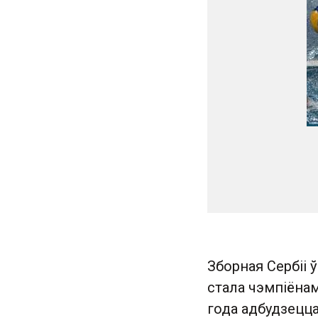
Зборная Сербіі ў
стала чэмпіёнам
года адбудзецца