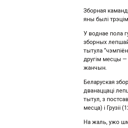
Зборная каманд
яны былі трэцімі
У воднае пола 
зборных лепшай 
тытула “чэмпіён
другім месцы — 
жанчын.
Беларуская збор
дванаццаці лепш
тытул, з постса
месца) і Грузіі (
На жаль, ужо шм