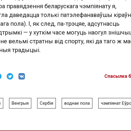
ра правядзення беларускага чэмпіянату я,
гла даведацца толькі патэлефанаваўшы кіраўн
а пола). І, як след, па-трэцяе, адсутнасць
трымкі — у хуткім часе могуць наогул знішчы
не вельмі стратны від спорту, які да таго ж ма
ныя традыцыі.
Спасылка 
я
Венгрыя
Сербія
воднае пола
чэмпіянат Еўр