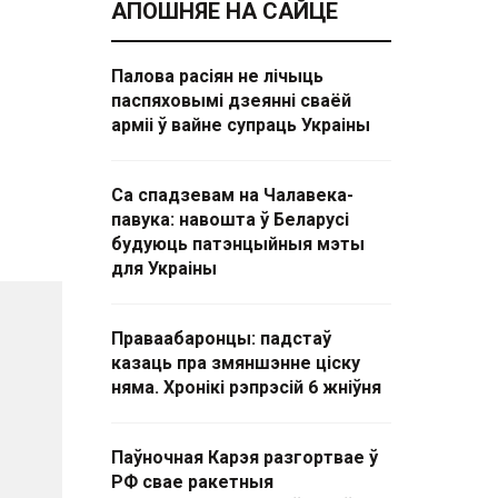
АПОШНЯЕ НА САЙЦЕ
Палова расіян не лічыць
паспяховымі дзеянні сваёй
арміі ў вайне супраць Украіны
Са спадзевам на Чалавека-
павука: навошта ў Беларусі
будуюць патэнцыйныя мэты
для Украіны
Праваабаронцы: падстаў
казаць пра змяншэнне ціску
няма. Хронікі рэпрэсій 6 жніўня
Паўночная Карэя разгортвае ў
РФ свае ракетныя