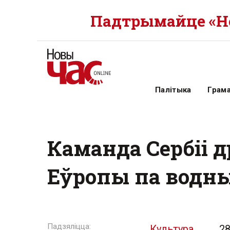
Падтрымайце «Но
Палітыка
Грам
Каманда Сербіі д
Еўропы па водн
Культура
28