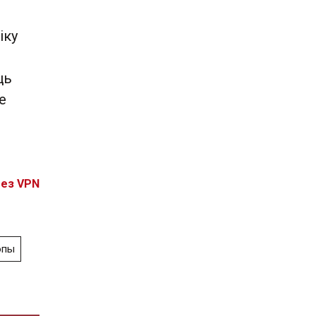
іку
ць
е
без VPN
опы