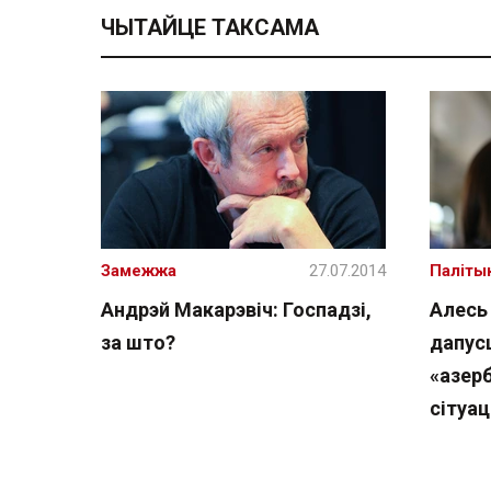
ЧЫТАЙЦЕ ТАКСАМА
Замежжа
27.07.2014
Паліты
Андрэй Макарэвіч: Госпадзі,
Алесь 
за што?
дапус
«азер
сітуац