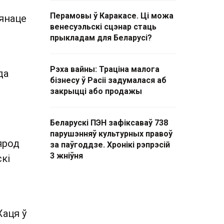
Перамовы ў Каракасе. Ці можа
іянаце
венесуэльскі сцэнар стаць
прыкладам для Беларусі?
Рэха вайны: Траціна малога
да
бізнесу ў Расіі задумалася аб
закрыцці або продажы
Беларускі ПЭН зафіксаваў 738
парушэнняў культурных правоў
ярод
за паўгоддзе. Хронікі рэпрэсій
3 жніўня
кі
Хаця ў