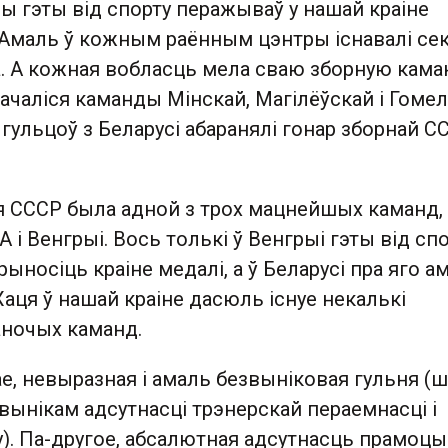
ы гэты від спорту перажываў у нашай краіне
 Амаль ў кожным раённым цэнтры існавалі се
. А кожная вобласць мела сваю зборную кама
чаліся каманды Мінскай, Магілёўскай і Гоме
гульцоў з Беларусі абаранялі гонар зборнай С
я СССР была адной з трох мацнейшых каманд,
 і Венгрыі. Вось толькі ў Венгрыі гэты від сп
ыносіць краіне медалі, а ў Беларусі пра яго а
 Хаця ў нашай краіне дасюль існуе некалькі
аночых каманд.
е, невыразная і амаль безвыніковая гульня (
 вынікам адсутнасці трэнерскай пераемнасці і
). Па-другое, абсалютная адсутнасць прамоцы