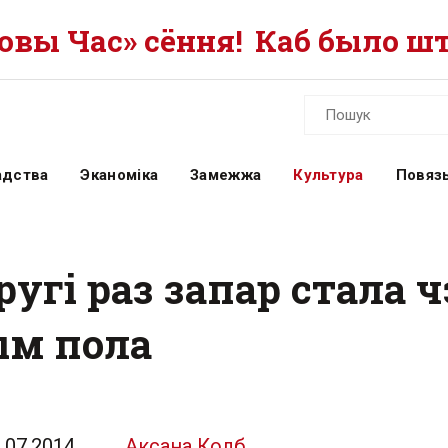
вы Час» сёння!
Каб было шт
адства
Эканоміка
Замежжа
Культура
Повязь
ругі раз запар стала
ым пола
.07.2014
Аксана Колб