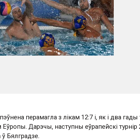
пэўнена перамагла з лікам 12:7 і, як і два гады 
 Еўропы. Дарэчы, наступны еўрапейскі турнір 
 ў Бялградзе.