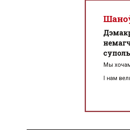
Шано
Дэмак
немагч
суполь
Мы хочам
І нам ве