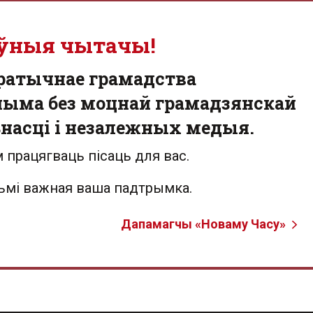
ўныя чытачы!
ратычнае грамадства
ыма без моцнай грамадзянскай
насці і незалежных медыя.
 працягваць пісаць для вас.
льмі важная ваша падтрымка.
Дапамагчы «Новаму Часу»