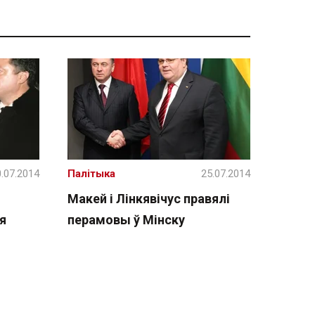
.07.2014
Палітыка
25.07.2014
Макей і Лінкявічус правялі
я
перамовы ў Мінску