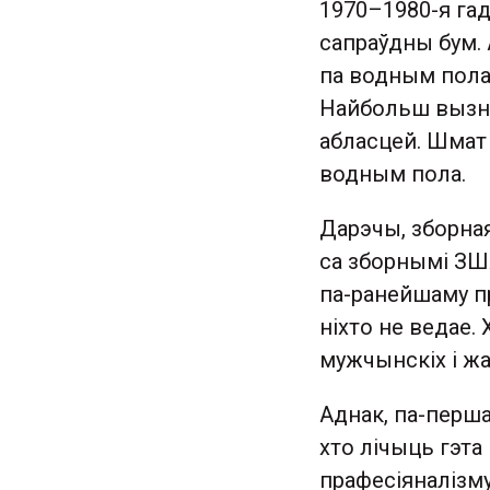
1970–1980-я гад
сапраўдны бум.
па водным пола
Найбольш вызна
абласцей. Шмат 
водным пола.
Дарэчы, зборна
са зборнымі ЗША
па-ранейшаму пр
ніхто не ведае.
мужчынскіх і ж
Аднак, па-перша
хто лічыць гэта
прафесіяналізму