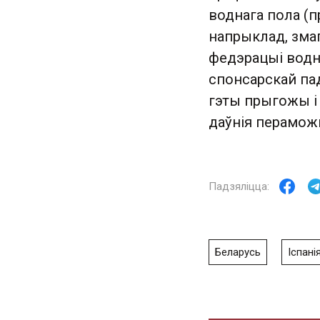
воднага пола (п
напрыклад, зма
федэрацыі воднаг
спонсарскай пад
гэты прыгожы і 
даўнія перамож
Беларусь
Іспані