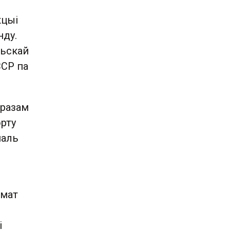
кцыі
нду.
льскай
ССР па
 разам
орту
маль
шмат
і