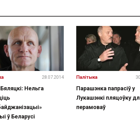
ка
28.07.2014
Палітыка
30
Бяляцкі: Нельга
Парашэнка папрасіў у
ціць
Лукашэнкі пляцоўку дл
байджанізацыі»
перамоваў
ыі ў Беларусі