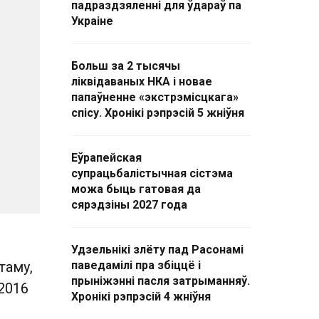
падраздзяленні для ўдараў па
Украіне
Больш за 2 тысячы
ліквідаваных НКА і новае
папаўненне «экстрэмісцкага»
спісу. Хронікі рэпрэсій 5 жніўня
Еўрапейская
супрацьбалістычная сістэма
можа быць гатовая да
сярэдзіны 2027 года
Удзельнікі злёту пад Расонамі
таму,
паведамілі пра збіццё і
прыніжэнні пасля затрыманняў.
2016
Хронікі рэпрэсій 4 жніўня