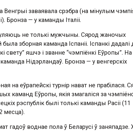
а Венгрыі заваявала срэбра (на мінулым чэмп
). Бронза — у каманды Італіі.
гуляюць не толькі мужчыны. Сярод жаночых
была зборная каманда Іспаніі. Іспанкі дадалі 
кі свету” яшчэ і званне “чэмпіёнкі Еўропы”. На
каманда Нідэрландаў. Бронза — у венгерскіх
ная на еўрапейскі турнір нават не прабілася. С
ых каманд Еўропы, якія змагаліся за чэмпіёнс
вецкіх рэспублік былі толькі каманды Расіі (11
12 месца).
ат гадоў воднае пола ў Беларусі ў заняпадзе. 