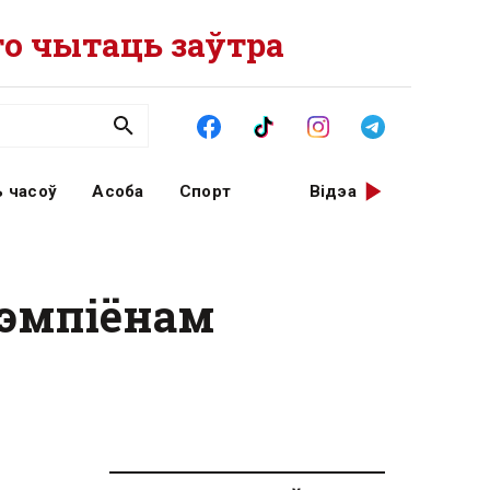
о чытаць заўтра
 часоў
Асоба
Спорт
Відэа
 чэмпіёнам