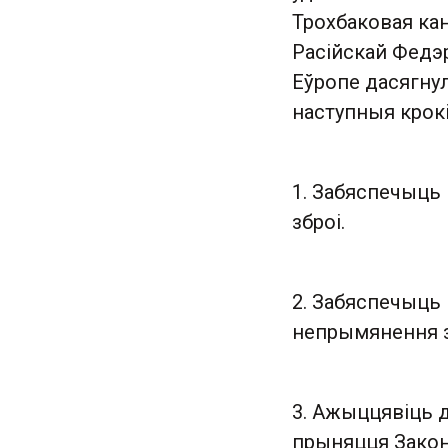
Трохбаковая кан
Расійскай Федэр
Еўропе дасягну
наступныя крок
1. Забяспечыць
зброі.
2. Забяспечыць
непрымянення з
3. Ажыццявіць 
прыняцця Закон