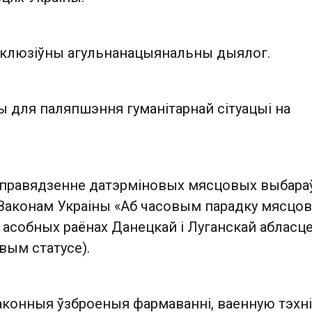
інклюзіўны агульнанацыянальны дыялог.
ы для паляпшэння гуманітарнай сітуацыі на
 правядзенне датэрміновых мясцовых выбараў
 Законам Украіны «Аб часовым парадку мясцов
 асобных раёнах Данецкай і Луганскай абласц
івым статусе).
аконныя ўзброеныя фармаванні, ваенную тэхнік