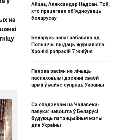
ла ў
Айцец Аляксандар Надсан. Той,
хто працягвае аб'ядноўваць
беларусаў
ых на
ашэнкі
тніцу
Беларусь запатрабавала ад
Польшчы выдаць журналіста.
Хронікі рэпрэсій 7 жніўня
Палова расіян не лічыць
паспяховымі дзеянні сваёй
арміі ў вайне супраць Украіны
Са спадзевам на Чалавека-
павука: навошта ў Беларусі
будуюць патэнцыйныя мэты
для Украіны