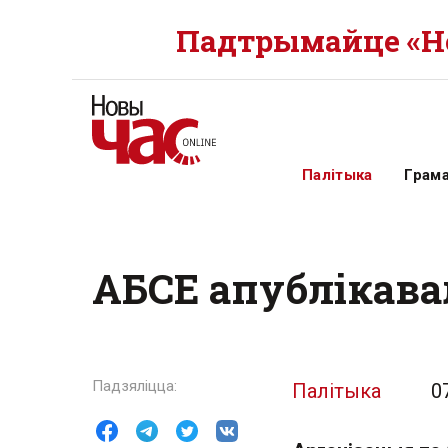
Падтрымайце «Но
Палітыка
Грам
АБСЕ апублікава
Палітыка
0