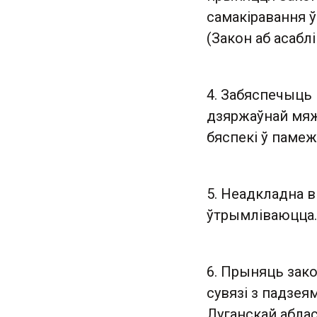
самакіравання ў
(Закон аб асабл
4. Забяспечыць 
дзяржаўнай мяж
бяспекі ў памеж
5. Неадкладна вы
ўтрымліваюцца.
6. Прыняць зако
сувязі з падзея
Луганскай аблас