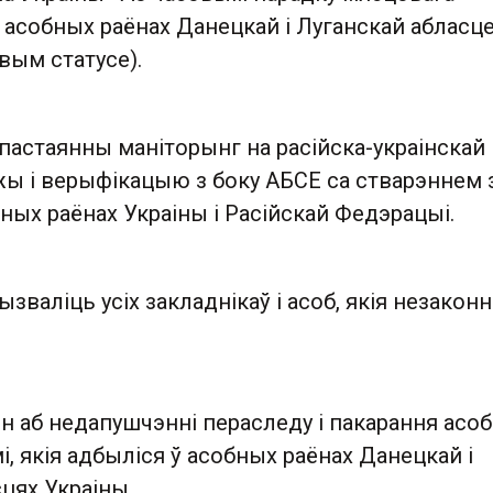
 асобных раёнах Данецкай і Луганскай абласц
івым статусе).
пастаянны маніторынг на расійска-украінскай
ы і верыфікацыю з боку АБСЕ са стварэннем
ных раёнах Украіны і Расійскай Федэрацыі.
зваліць усіх закладнікаў і асоб, якія незаконн
н аб недапушчэнні пераследу і пакарання асоб
мі, якія адбыліся ў асобных раёнах Данецкай і
цях Украіны.