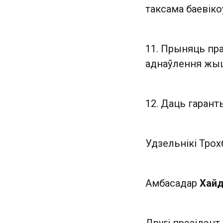
таксама баевіко
11. Прыняць пр
аднаўлення жыц
12. Даць гарант
Удзельнікі Трох
Амбасадар
Хайд