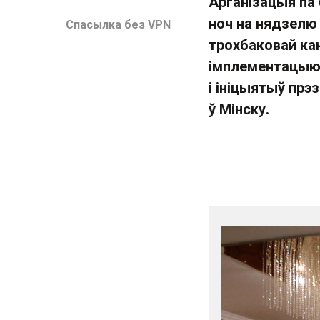
Арганізацыя па 
ноч на нядзелю
Спасылка без VPN
трохбаковай кан
імплементацыю 
і ініцыятыў прэз
ў Мінску.