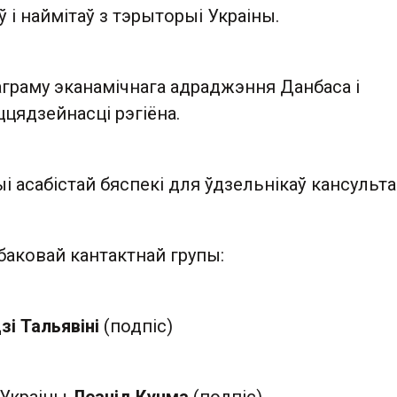
ў і наймітаў з тэрыторыі Украіны.
аграму эканамічнага адраджэння Данбаса і
цядзейнасці рэгіёна.
ыі асабістай бяспекі для ўдзельнікаў кансульт
баковай кантактнай групы:
зі Тальявіні
(подпіс)