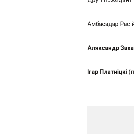
Другі прэзідэнт
Амбасадар Расі
Аляксандр Заха
Ігар Платніцкі
(п