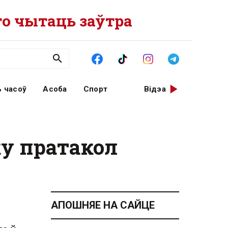
о чытаць заўтра
 часоў
Асоба
Спорт
Відэа
ку пратакол
АПОШНЯЕ НА САЙЦЕ