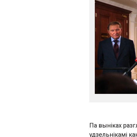
Па выніках разг
удзельнікамі ка