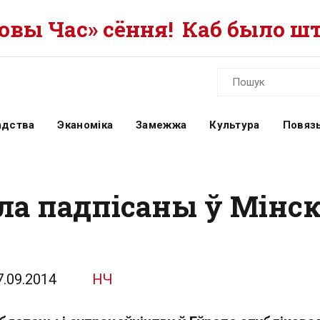
вы Час» сёння!
Каб было шт
адства
Эканоміка
Замежжа
Культура
Повязь
ла падпісаны ў Мінс
7.09.2014
НЧ