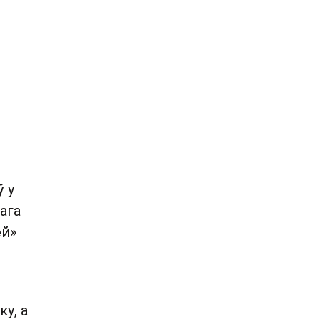
 у
ага
ей»
у, а