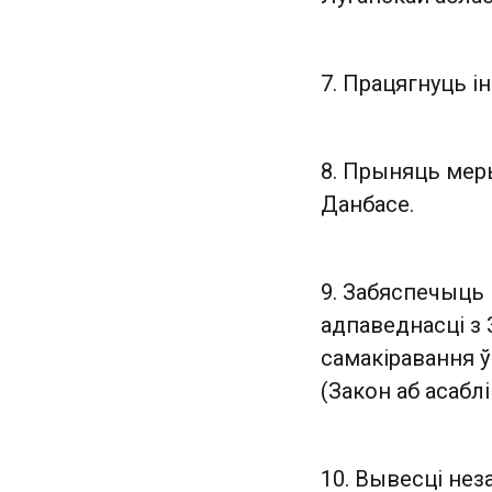
7. Працягнуць 
8. Прыняць мер
Данбасе.
9. Забяспечыць
адпаведнасці з
самакіравання ў
(Закон аб асабл
10. Вывесці нез