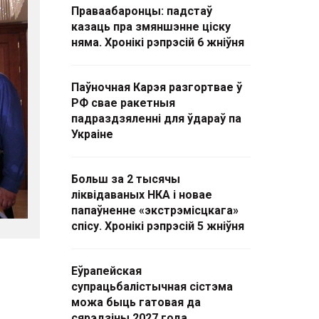
Праваабаронцы: падстаў
казаць пра змяншэнне ціску
няма. Хронікі рэпрэсій 6 жніўня
Паўночная Карэя разгортвае ў
РФ свае ракетныя
падраздзяленні для ўдараў па
Украіне
Больш за 2 тысячы
ліквідаваных НКА і новае
папаўненне «экстрэмісцкага»
спісу. Хронікі рэпрэсій 5 жніўня
Еўрапейская
супрацьбалістычная сістэма
можа быць гатовая да
сярэдзіны 2027 года