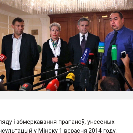
ляду і абмеркавання прапаноў, унесеных
нсультацый у Мінску 1 верасня 2014 году,