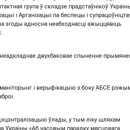
тактная група ў складзе прадстаўнікоў Украін
ацыі і Арганізацыі па бяспецы і супрацоўніцтв
ла згоды адносна неабходнасці ажыццявіць
і:
 неадкладнае двухбаковае спыненне прымяне
 маніторынг і верыфікацыю з боку АБСЕ рэжы
броі.
дэцэнтралізацыю ўлады, у тым ліку шляхам
а Украіны «Аб часовым парадку мясцовага