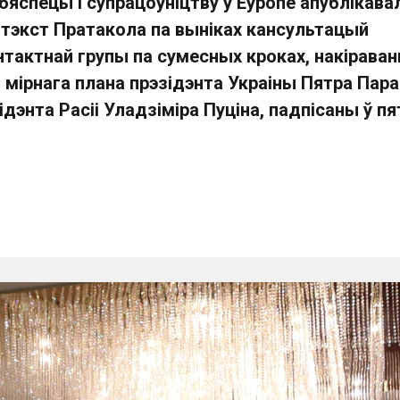
бяспецы і супрацоўніцтву ў Еўропе апублікава
 тэкст Пратакола па выніках кансультацый
тактнай групы па сумесных кроках, накіраван
мірнага плана прэзідэнта Украіны Пятра Пар
ідэнта Расіі Уладзіміра Пуціна, падпісаны ў пя