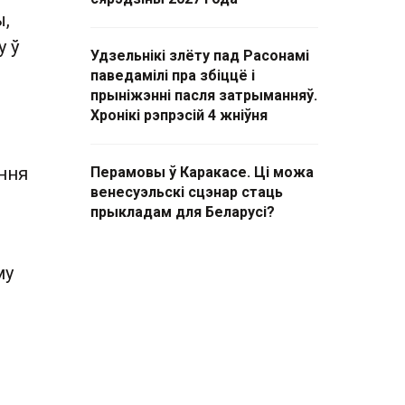
ы,
у ў
Удзельнікі злёту пад Расонамі
паведамілі пра збіццё і
прыніжэнні пасля затрыманняў.
Хронікі рэпрэсій 4 жніўня
ння
Перамовы ў Каракасе. Ці можа
венесуэльскі сцэнар стаць
прыкладам для Беларусі?
му