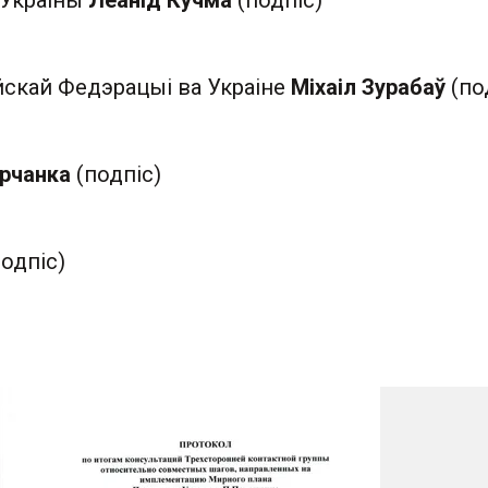
 Украіны
Леанід Кучма
(подпіс)
йскай Федэрацыі ва Украіне
Міхаіл Зурабаў
(по
рчанка
(подпіс)
одпіс)