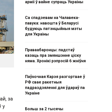
арміі ў вайне супраць Украіны
Са спадзевам на Чалавека-
павука: навошта ў Беларусі
будуюць патэнцыйныя мэты
для Украіны
Праваабаронцы: падстаў
казаць пра змяншэнне ціску
няма. Хронікі рэпрэсій 6 жніўня
Паўночная Карэя разгортвае ў
РФ свае ракетныя
падраздзяленні для ўдараў па
Украіне
ай, за
 у
Больш за 2 тысячы