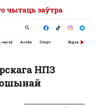
о чытаць заўтра
 часоў
Асоба
Спорт
Відэа
рскага НПЗ
рмошынай