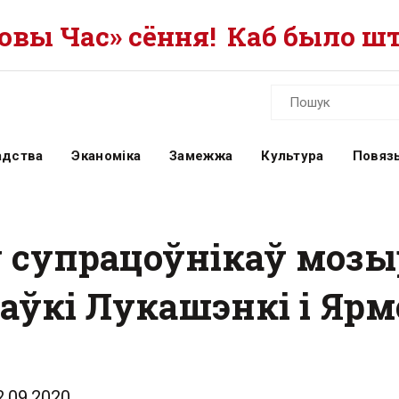
вы Час» сёння!
Каб было шт
адства
Эканоміка
Замежжа
Культура
Повязь
 супрацоўнікаў мозы
стаўкі Лукашэнкі і Я
2.09.2020