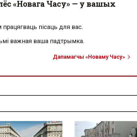
лёс «Новага Часу» — у вашых
 працягваць пісаць для вас.
льмі важная ваша падтрымка.
Дапамагчы «Новаму Часу»