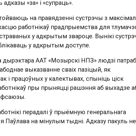
 адказы «за» і «супраць».
тойваюць на правядзенні сустрэчы з максіма
асцю работнікаў прадпрыемства для тлумачэ
страваных у адкрытым звароце. Вынікі сустр
блікаваць у адкрытым доступе.
а дырэктара ААТ «Мозырскі НПЗ» людзі патра
боднае выказванне сваіх пазіцый, як
так і працоўных у калектывах, спыніць ціск
работнікаў пры прыняцці рашэння аб выхадзе а
рафсаюзы.
ботнікі перадалі ў прыёмную генеральнага
я Паўлава на мінулым тыдні. Адказу пакуль не