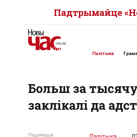
Падтрымайце «Но
Палітыка
Грам
Больш за тысячу
заклікалі да ад
Палітыка
0