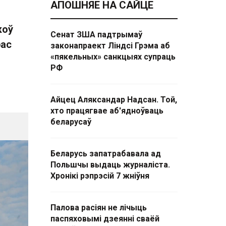
АПОШНЯЕ НА САЙЦЕ
коў
Сенат ЗША падтрымаў
рас
законапраект Ліндсі Грэма аб
«пякельных» санкцыях супраць
РФ
Айцец Аляксандар Надсан. Той,
хто працягвае аб'ядноўваць
беларусаў
Беларусь запатрабавала ад
Польшчы выдаць журналіста.
Хронікі рэпрэсій 7 жніўня
Палова расіян не лічыць
паспяховымі дзеянні сваёй