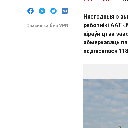
Нязгодныя з вы
работнікі ААТ «
Спасылка без VPN
кіраўніцтва зав
абмеркаваць пад
падпісалася 118