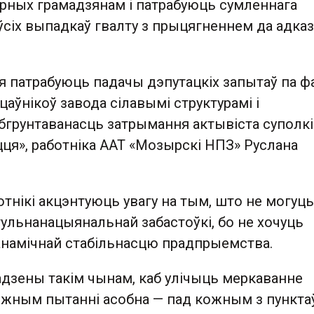
ірных грамадзянам і патрабуюць сумленнага
сіх выпадкаў гвалту з прыцягненнем да адказ
я патрабуюць падачы дэпутацкіх запытаў па ф
аўнікоў завода сілавымі структурамі і
бгрунтаванасць затрымання актывіста суполкі
ця», работніка ААТ «Мозырскі НПЗ» Руслана
тнікі акцэнтуюць увагу на тым, што не могуць
ульнанацыянальнай забастоўкі, бо не хочуць
намічнай стабільнасцю прадпрыемства.
адзены такім чынам, каб улічыць меркаванне
кожным пытанні асобна — пад кожным з пункта