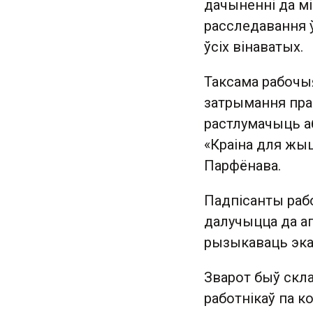
дачыненні да м
расследавання ў
ўсіх вінаватых.
Таксама рабочы
затрымання прац
растлумачыць а
«Краіна для жыц
Парфёнава.
Падпісанты рабо
далучыцца да аг
рызыкаваць эка
Зварот быў скл
работнікаў па 