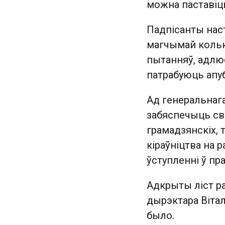
можна паставіць
Падпісанты нас
магчымай кольк
пытанняў, адлю
патрабуюць апу
Ад генеральнаг
забяспечыць сва
грамадзянскіх, 
кіраўніцтва на 
ўступленні ў п
Адкрыты ліст ра
дырэктара Вітал
было.