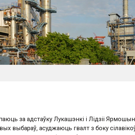
паюць за адстаўку Лукашэнкі і Лідзіі Ярмошын
ых выбараў, асуджаюць гвалт з боку сілавікоў