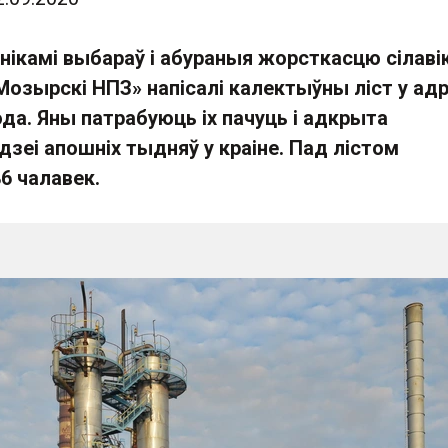
нікамі выбараў і абураныя жорсткасцю сілаві
Мозырскі НПЗ» напісалі калектыўны ліст у ад
ода. Яны патрабуюць іх пачуць і адкрыта
зеі апошніх тыдняў у краіне. Пад лістом
6 чалавек.