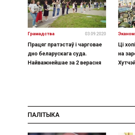
Грамадства
03.09.2020
Эканом
Працяг пратэстаў і чарговае
Ці хоп
дно беларускага суда.
на за
Найважнейшае за 2 верасня
Хутчэй
ПАЛІТЫКА