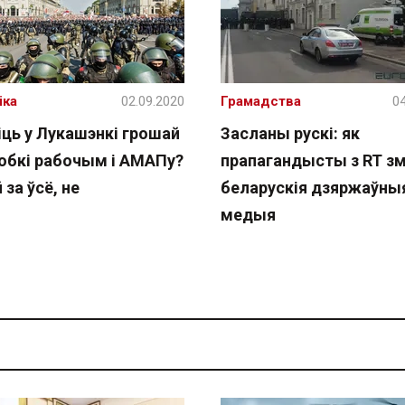
іка
02.09.2020
Грамадства
04
іць у Лукашэнкі грошай
Засланы рускі: як
робкі рабочым і АМАПу?
прапагандысты з RT зм
 за ўсё, не
беларускія дзяржаўны
медыя