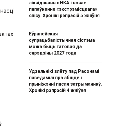
ліквідаваных НКА і новае
папаўненне «экстрэмісцкага»
насці
спісу. Хронікі рэпрэсій 5 жніўня
актах
Еўрапейская
супрацьбалістычная сістэма
можа быць гатовая да
сярэдзіны 2027 года
Удзельнікі злёту пад Расонамі
паведамілі пра збіццё і
прыніжэнні пасля затрыманняў.
Хронікі рэпрэсій 4 жніўня
ў