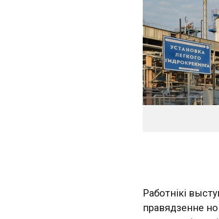
Работнікі высту
правядзенне нов