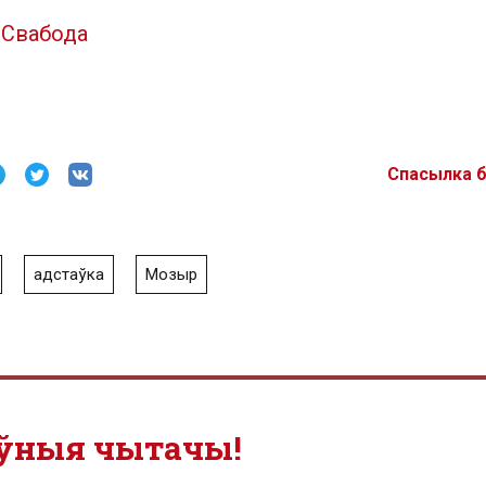
 Свабода
Спасылка 
адстаўка
Мозыр
ўныя чытачы!