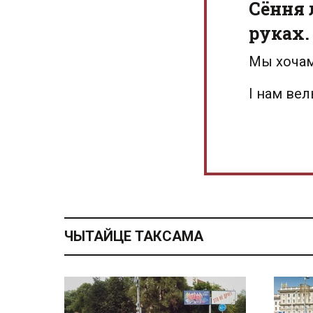
Сёння 
руках.
Мы хочам
І нам ве
ЧЫТАЙЦЕ ТАКСАМА