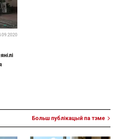
.09.2020
янілі
я
Больш публікацый па тэме