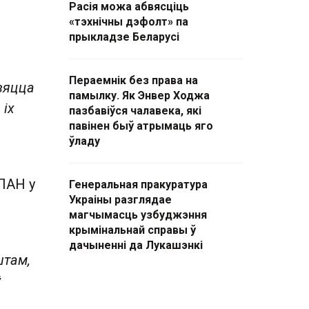
Расія можа абвясціць
«тэхнічны дэфолт» па
прыкладзе Беларусі
Пераемнік без права на
дзяцца
памылку. Як Энвер Ходжа
 іх
пазбавіўся чалавека, які
павінен быў атрымаць яго
ўладу
аПАН у
Генеральная пракуратура
Украіны разглядае
магчымасць узбуджэння
крымінальнай справы ў
дачыненні да Лукашэнкі
штам,
ў