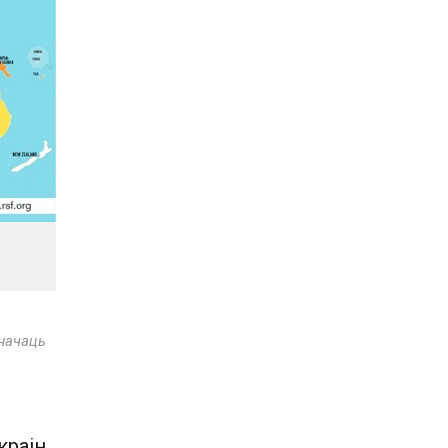
значаць
краін.