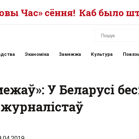
вы Час» сёння!
Каб было шт
адства
Эканоміка
Замежжа
Культура
Повязь
межаў»: У Беларусі б
ь журналістаў
8.04.2019