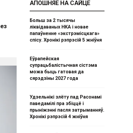
АПОШНЯЕ НА САЙЦЕ
Больш за 2 тысячы
без
ліквідаваных НКА і новае
папаўненне «экстрэмісцкага»
спісу. Хронікі рэпрэсій 5 жніўня
Еўрапейская
супрацьбалістычная сістэма
можа быць гатовая да
сярэдзіны 2027 года
Удзельнікі злёту пад Расонамі
паведамілі пра збіццё і
прыніжэнні пасля затрыманняў.
Хронікі рэпрэсій 4 жніўня