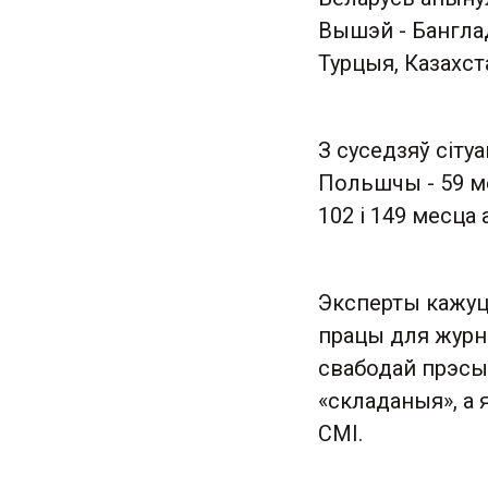
Вышэй - Бангладэ
Турцыя, Казахста
З суседзяў сітуа
Польшчы - 59 ме
102 і 149 месца
Эксперты кажуц
працы для журна
свабодай прэсы 
«складаныя», а 
СМІ.