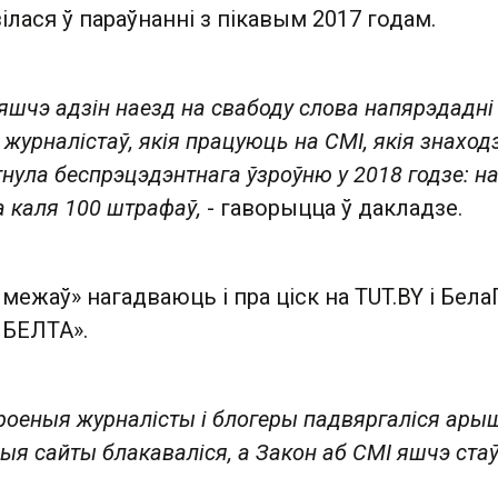
зілася ў параўнанні з пікавым 2017 годам.
е яшчэ адзін наезд на свабоду слова напярэдадні
 журналістаў, якія працуюць на СМІ, якія знахо
гнула беспрэцэдэнтнага ўзроўню у 2018 годзе: на
 каля 100 штрафаў,
- гаворыцца ў дакладзе.
межаў» нагадваюць і пра ціск на TUT.BY і Бел
 БЕЛТА».
роеныя журналісты і блогеры падвяргаліся ары
ыя сайты блакаваліся, а Закон аб СМІ яшчэ ста