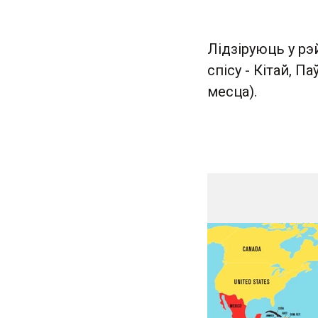
Лідзіруюць у рэ
спісу - Кітай, 
месца).