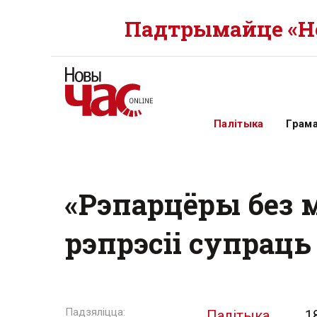
Падтрымайце «Но
Палітыка
Грам
«Рэпарцёры без 
рэпрэсіі супрац
Палітыка
1