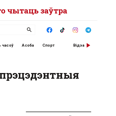
о чытаць заўтра
 часоў
Асоба
Спорт
Відэа
еспрэцэдэнтныя