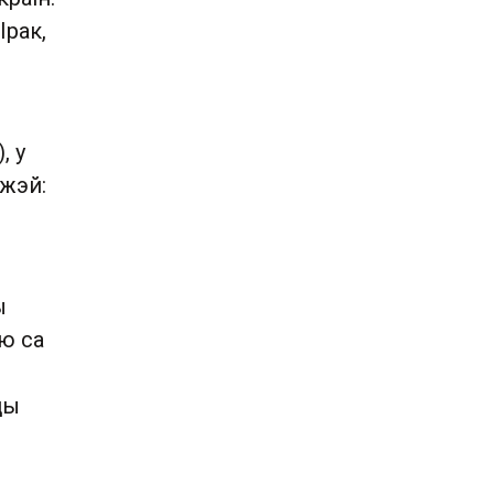
Ірак,
, у
іжэй:
ы
ыю са
цы