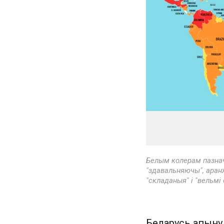
Белым колерам пазнач
"здавальняючы", аран
"складаныя" і "вельмі
Беларусь апынул