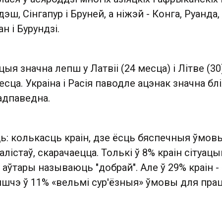
ш, Сінгапур і Бруней, а ніжэй - Конга, Руанда, 
н і Бурундзі.
цыя значна лепш у Латвіі (24 месца) і Літве (30)
сца. Украіна і Расія паводле ацэнак значна бл
 адпаведна.
ь: колькасць краін, дзе ёсць бяспечныя ўмов
лістаў, скарачаецца. Толькі ў 8% краін сітуац
аўтары называюць "добрай". Але ў 29% краін -
яшчэ ў 11% «вельмі сур'ёзныя» ўмовы для пра