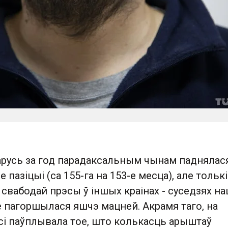
русь за год парадаксальным чынам паднялася
 пазіцыі (са 155-га на 153-е месца), але толькі
 свабодай прэсы ў іншых краінах - суседзях н
е пагоршылася яшчэ мацней. Акрамя таго, на
сі паўплывала тое, што колькасць арыштаў