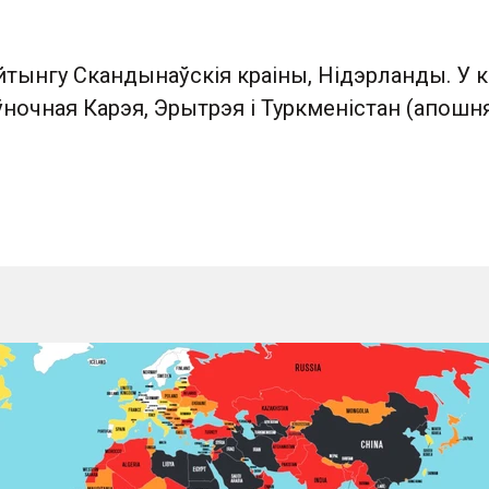
йтынгу Скандынаўскія краіны, Нідэрланды. У 
Паўночная Карэя, Эрытрэя і Туркменістан (апошн