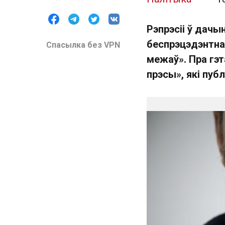
Рэпрэсіі ў дачы
беспрэцэдэнтнаг
Спасылка без VPN
межаў». Пра гэ
прэсы», які пуб