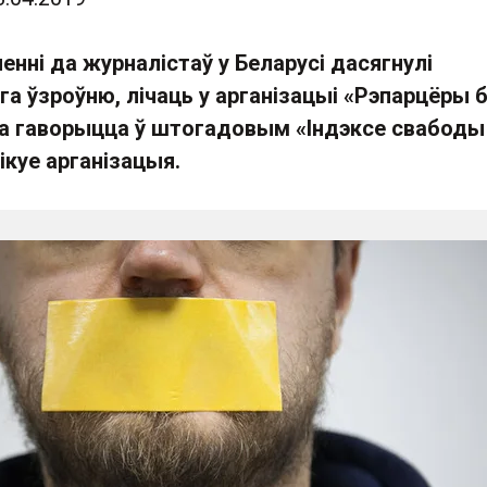
ненні да журналістаў у Беларусі дасягнулі
а ўзроўню, лічаць у арганізацыі «Рэпарцёры 
та гаворыцца ў штогадовым «Індэксе свабоды
лікуе арганізацыя.