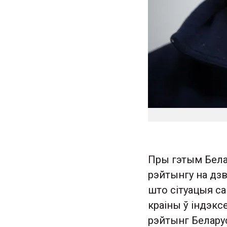
Пры гэтым Бела
рэйтынгу на дзве
што сітуацыя са
краіны ў індэкс
рэйтынг Белару