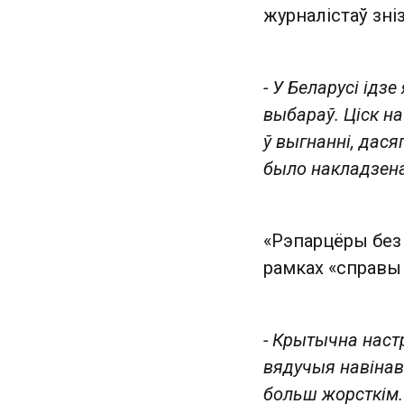
журналістаў зні
- У Беларусі ідз
выбараў. Ціск на
ў выгнанні, дася
было накладзена
«Рэпарцёры без 
рамках «справы
- Крытычна наст
вядучыя навінав
больш жорсткім.