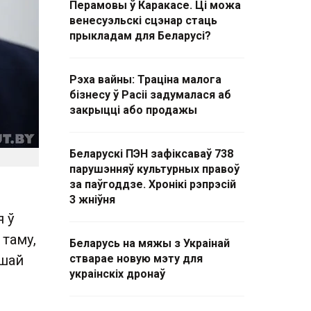
Перамовы ў Каракасе. Ці можа
венесуэльскі сцэнар стаць
прыкладам для Беларусі?
Рэха вайны: Траціна малога
бізнесу ў Расіі задумалася аб
закрыцці або продажы
Беларускі ПЭН зафіксаваў 738
парушэнняў культурных правоў
за паўгоддзе. Хронікі рэпрэсій
3 жніўня
 ў
 таму,
Беларусь на мяжы з Украінай
ашай
стварае новую мэту для
украінскіх дронаў