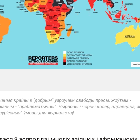
аныя краіны з "добрым" узроўнем свабоды прэсы, жоўтым -
жавым - "праблематычны". Чырвоны і чорны колер, адпаведна, 
 сур'ёзныя" ўмовы для журналістаў
ася ў асяроддзі многіх азіяцкіх і афрыканскіх 