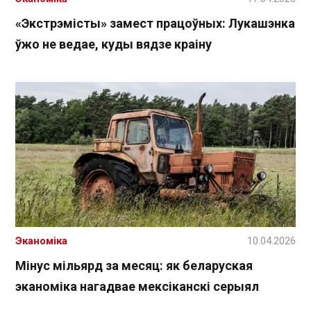
«Экстрэмісты» замест працоўных: Лукашэнка
ўжо не ведае, куды вядзе краіну
Эканоміка
10.04.2026
Мінус мільярд за месяц: як беларуская
эканоміка нагадвае мексіканскі серыял