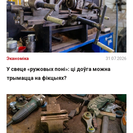
Эканоміка
31.07.2026
У свеце «ружовых поні»: ці доўга можна
трымацца на фікцыях?