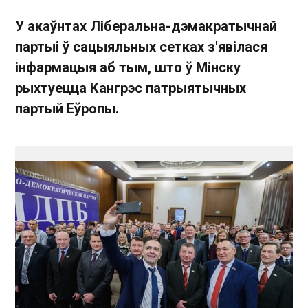
У акаўнтах Ліберальна-дэмакратычнай
партыі ў сацыяльных сетках з'явілася
інфармацыя аб тым, што ў Мінску
рыхтуецца Кангрэс патрыятычных
партый Еўропы.