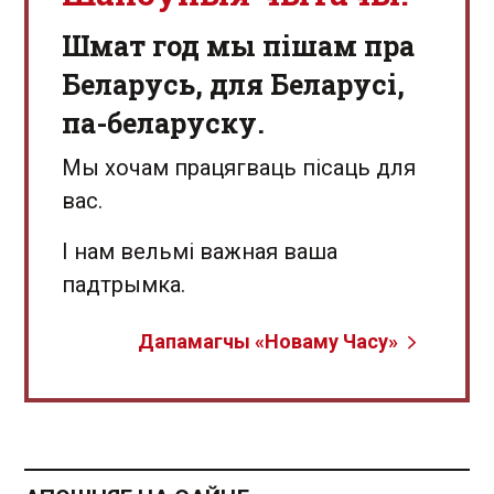
Шмат год мы пішам пра
Беларусь, для Беларусі,
па-беларуску.
Мы хочам працягваць пісаць для
вас.
І нам вельмі важная ваша
падтрымка.
Дапамагчы «Новаму Часу»