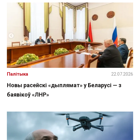
Палітыка
22.07.2026
Новы расейскі «дыплямат» у Беларусі — з
баявікоў «ЛНР»