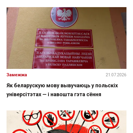
Замежжа
21.07.2026
Як беларускую мову вывучаюць у польскіх
універсітэтах — і навошта гэта сёння