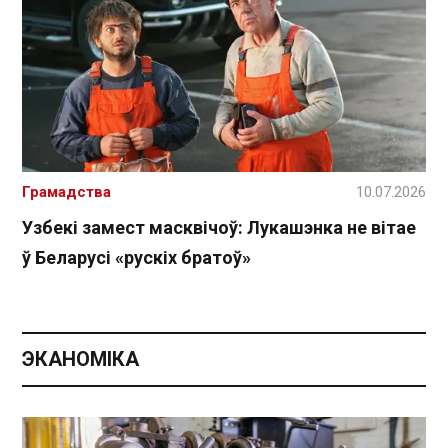
Грамадства
10.07.2026
Узбекі замест масквічоў: Лукашэнка не вітае
ў Беларусі «рускіх братоў»
ЭКАНОМІКА