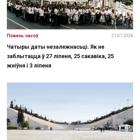
Повязь часоў
27.07.2026
Чатыры даты незалежнасьці. Як не
заблытацца ў 27 ліпеня, 25 сакавіка, 25
жніўня і 3 ліпеня