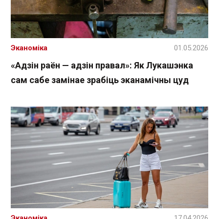
Эканоміка
01.05.2026
«Адзін раён — адзін правал»: Як Лукашэнка
сам сабе замінае зрабіць эканамічны цуд
Эканоміка
17.04.2026