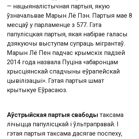
— нацыяналістычная партыя, якую
ўзначальвае Марын Лё Пэн. Партыя мае 8
месцаў у парламенце з 577. Гэта
папулісцкая партыя, якая набірае галасы
дзякуючы выступам супраць мігрантаў.
Марын Лё Пен падчас крымскіх падзей
2014 года назвала Пуціна «абаронцам
хрысціянскай спадчыны еўрапейскай
цывілізацыі». Гэтая партыя шмат
крытыкуе Еўрасаюз.
Аўстрыйская партыя свабоды
таксама
лічыцца папулісцкай і ўльтраправай. І
гэтая партыя таксама дасягае поспеху,