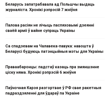
Беларусь запатрабавала ад Польшчы выдаць
журналіста. Хронікі рэпрэсій 7 жніўня
Палова расіян не лічыць паспяховымі дзеянні
сваёй арміі ў вайне супраць Украіны
Са спадзевам на Чалавека-павука: навошта ў
Беларусі будуюць патэнцыйныя мэты для Украіны
Праваабаронцы: падстаў казаць пра змяншэнне
ціску няма. Хронікі рэпрэсій 6 жніўня
Паўночная Карэя разгортвае ў РФ свае ракетныя
падраздзяленні для ўдараў па Украіне