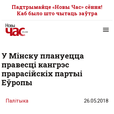
Падтрымайце «Новы Час» сёння!
Каб было што чытаць заўтра
У Мінску плануецца
правесці кангрэс
прарасійскіх партыі
Еўропы
Палітыка
26.05.2018