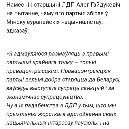
Намеснік старшыні ЛДП Алег Гайдукевіч
на пытанне, чаму яго партыя збірае ў
Мінску еўрапейскіх нацыяналістаў,
адказаў:
«Я адмаўляюся размаўляць з правымі
партыямі крайняга толку — толькі
правацэнтрысцкімі. Правацэнтрысцкія
партыі вельмі добра ставяцца да Беларусі,
заўсёды выступалі супраць санкцый і за
эканамічнае супрацоўніцтва.
Ну а іх падабенства з ЛДП у тым, што мы
прыхільнікі жорсткага адстойвання сваіх
нацыянальных інтарэсаў паўсюль: і на