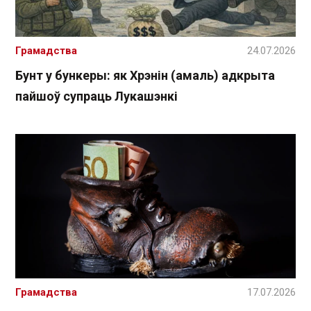
Грамадства
24.07.2026
Бунт у бункеры: як Хрэнін (амаль) адкрыта
пайшоў супраць Лукашэнкі
Грамадства
17.07.2026