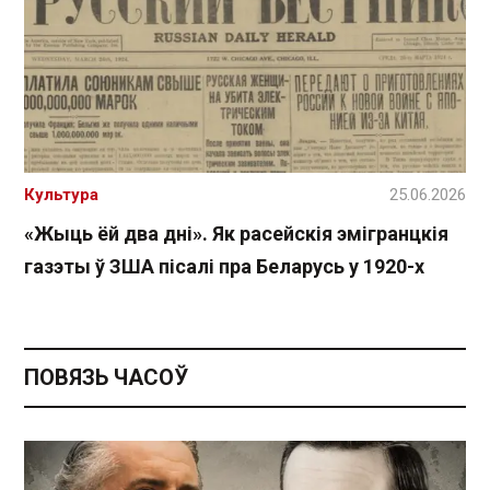
Культура
25.06.2026
«Жыць ёй два дні». Як расейскія эмігранцкія
газэты ў ЗША пісалі пра Беларусь у 1920-х
ПОВЯЗЬ ЧАСОЎ