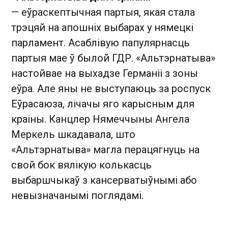
— еўраскептычная партыя, якая стала
трэцяй на апошніх выбарах у нямецкі
парламент. Асаблівую папулярнасць
партыя мае ў былой ГДР. «Альтэрнатыва»
настойвае на выхадзе Германіі з зоны
еўра. Але яны не выступаюць за роспуск
Еўрасаюза, лічачы яго карысным для
краіны. Канцлер Нямеччыны Ангела
Меркель шкадавала, што
«Альтэрнатыва» магла перацягнуць на
свой бок вялікую колькасць
выбаршчыкаў з кансерватыўнымі або
невызначанымі поглядамі.