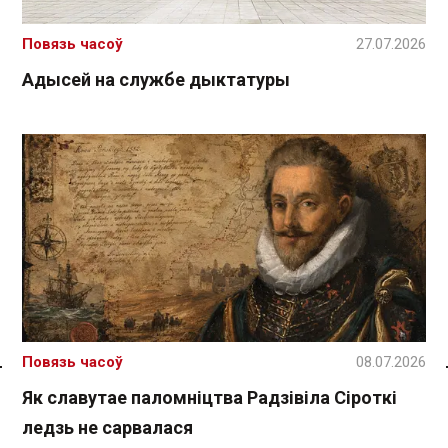
Повязь часоў
27.07.2026
Адысей на службе дыктатуры
Повязь часоў
08.07.2026
Спасылка без VPN
Як славутае паломніцтва Радзівіла Сіроткі
ледзь не сарвалася