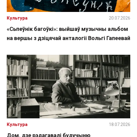
Культура
20.07.2026
«Сьпеўнік багоўкі»: выйшаў музычны альбом
на вершы з дзіцячай анталогіі Вольгі Гапеевай
Культура
18.07.2026
Дом, дзе рэдагавалі будучыню