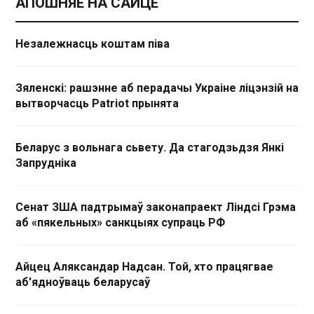
АПОШНЯЕ НА САЙЦЕ
Незалежнасць коштам піва
Зяленскі: рашэнне аб перадачы Украіне ліцэнзій на
вытворчасць Patriot прынята
Беларус з вольнага сьвету. Да стагодзьдзя Янкі
Запрудніка
Сенат ЗША падтрымаў законапраект Ліндсі Грэма
аб «пякельных» санкцыях супраць РФ
Айцец Аляксандар Надсан. Той, хто працягвае
аб'ядноўваць беларусаў