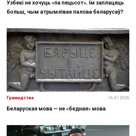
Узбекі не хочуць «па пяцьсот». Ім заплацяць
больш, чым атрымлівае палова беларусаў?
Грамадства
16.07.2026
Беларуская мова — не «бедная» мова