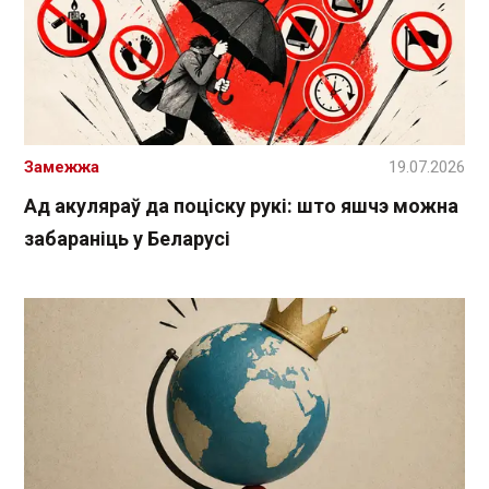
Замежжа
19.07.2026
Ад акуляраў да поціску рукі: што яшчэ можна
забараніць у Беларусі