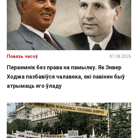
Повязь часоў
01.08.2026
Пераемнік без права на памылку. Як Энвер
Ходжа пазбавіўся чалавека, які павінен быў
атрымаць яго ўладу