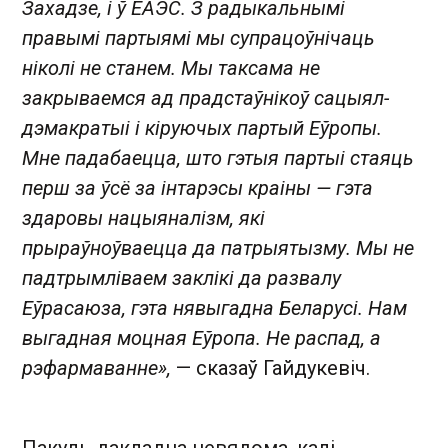
Захадзе, і ў ЕАЭС. З радыкальнымі
правымі партыямі мы супрацоўнічаць
ніколі не станем. Мы таксама не
закрываемся ад прадстаўнікоў сацыял-
дэмакратыі і кіруючых партый Еўропы.
Мне падабаецца, што гэтыя партыі стаяць
перш за ўсё за інтарэсы краіны — гэта
здаровы нацыяналізм, які
прыраўноўваецца да патрыятызму. Мы не
падтрымліваем заклікі да развалу
Еўрасаюза, гэта нявыгадна Беларусі. Нам
выгадная моцная Еўропа. Не распад, а
рэфармаванне»,
— сказаў Гайдукевіч.
Пакуль дакладна невядома, калі