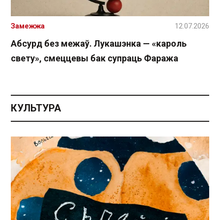
Замежжа
12.07.2026
Абсурд без межаў. Лукашэнка — «кароль
свету», смеццевы бак супраць Фаража
КУЛЬТУРА