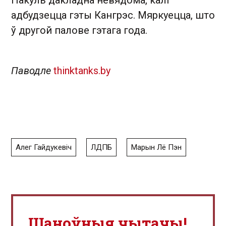
адбудзецца гэты Кангрэс. Мяркуецца, што
ў другой палове гэтага года.
Паводле
thinktanks.by
Алег Гайдукевіч
ЛДПБ
Марын Лё Пэн
Шаноўныя чытачы!