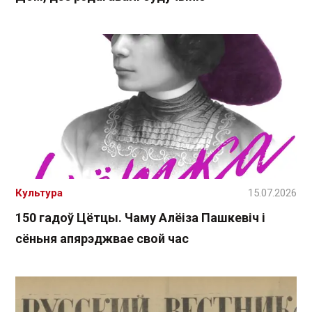
Культура
15.07.2026
150 гадоў Цётцы. Чаму Алёіза Пашкевіч і
сёньня апярэджвае свой час