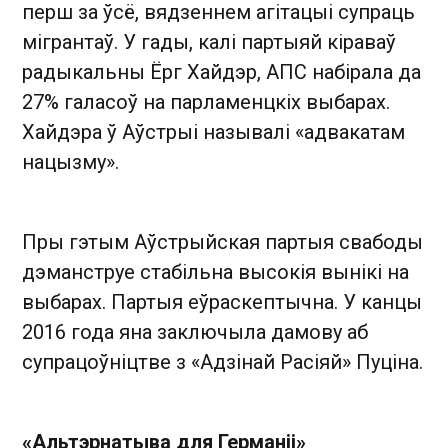
перш за ўсё, вядзеннем агітацыі супраць
мігрантаў. У гады, калі партыяй кіраваў
радыкальны Ёрг Хайдэр, АПС набірала да
27% галасоў на парламенцкіх выбарах.
Хайдэра ў Аўстрыі называлі «адвакатам
нацызму».
Пры гэтым Аўстрыйская партыя свабоды
дэманструе стабільна высокія вынікі на
выбарах. Партыя еўраскептычна. У канцы
2016 года яна заключыла дамову аб
супрацоўніцтве з «Адзінай Расіяй» Пуціна.
«Альтэрнатыва для Германіі»