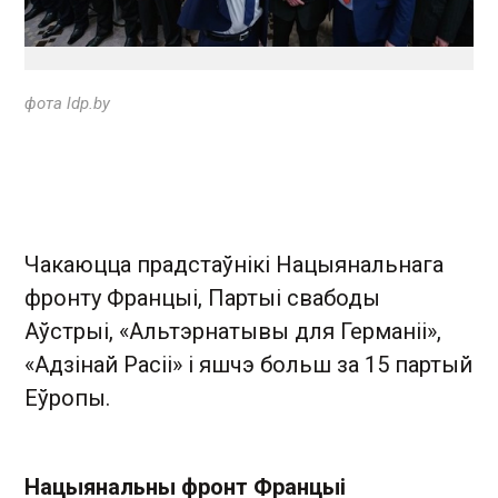
фота ldp.by
Чакаюцца прадстаўнікі Нацыянальнага
фронту Францыі, Партыі свабоды
Аўстрыі, «Альтэрнатывы для Германіі»,
«Адзінай Расіі» і яшчэ больш за 15 партый
Еўропы.
Нацыянальны фронт Францыі