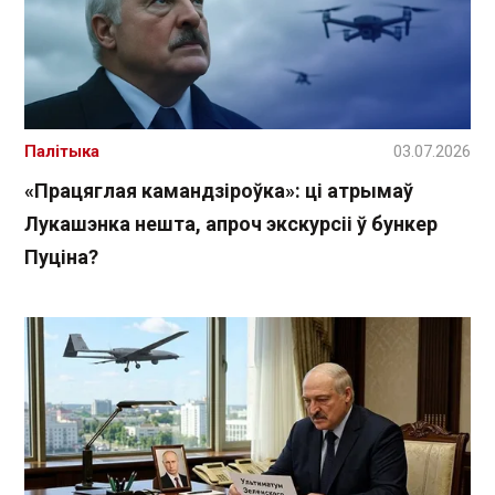
Палітыка
03.07.2026
«Працяглая камандзіроўка»: ці атрымаў
Лукашэнка нешта, апроч экскурсіі ў бункер
Пуціна?