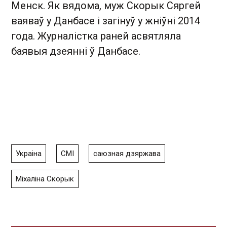
Менск. Як вядома, муж Скорык Сяргей
ваяваў у Данбасе і загінуў у жніўні 2014
года. Журналістка раней асвятляла
баявыя дзеянні ў Данбасе.
Украіна
СМІ
саюзная дзяржава
Міхаліна Скорык