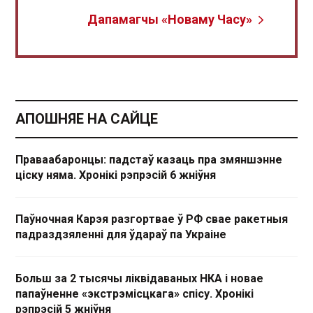
Дапамагчы «Новаму Часу»
АПОШНЯЕ НА САЙЦЕ
Праваабаронцы: падстаў казаць пра змяншэнне
ціску няма. Хронікі рэпрэсій 6 жніўня
Паўночная Карэя разгортвае ў РФ свае ракетныя
падраздзяленні для ўдараў па Украіне
Больш за 2 тысячы ліквідаваных НКА і новае
папаўненне «экстрэмісцкага» спісу. Хронікі
рэпрэсій 5 жніўня