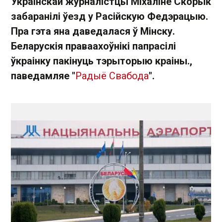
Украінскай журналістцы Міхаліне Скорык
забаранілі ўезд у Расійскую Федэрацыю.
Пра гэта яна даведалася ў Мінску.
Беларускія праваахоўнікі папрасілі
ўкраінку пакінуць тэрыторыю краіны.,
паведамляе "
Радыё Свабода
".