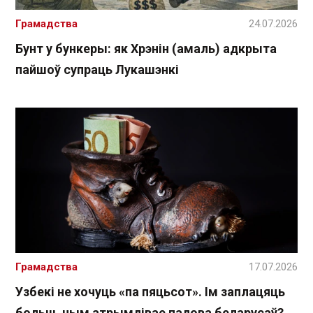
Грамадства
24.07.2026
Бунт у бункеры: як Хрэнін (амаль) адкрыта
пайшоў супраць Лукашэнкі
Грамадства
17.07.2026
Узбекі не хочуць «па пяцьсот». Ім заплацяць
больш, чым атрымлівае палова беларусаў?