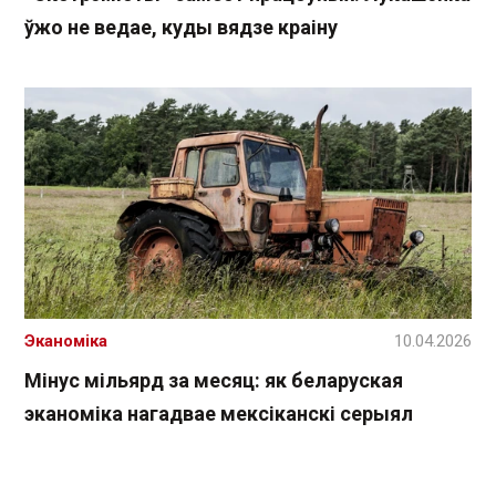
ўжо не ведае, куды вядзе краіну
Эканоміка
10.04.2026
Мінус мільярд за месяц: як беларуская
эканоміка нагадвае мексіканскі серыял