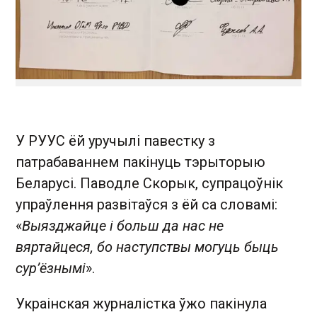
У РУУС ёй уручылі павестку з
патрабаваннем пакінуць тэрыторыю
Беларусі. Паводле Скорык, супрацоўнік
упраўлення развітаўся з ёй са словамі:
«
Выязджайце і больш да нас не
вяртайцеся, бо наступствы могуць быць
сур’ёзнымі
».
Украінская журналістка ўжо пакінула