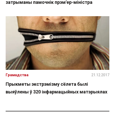
затрыманы памочнік прэм'ер-міністра
Грамадства
21.12.2017
Прыкметы экстрэмізму сёлета былі
выяўлены ў 320 інфармацыйных матэрыялах