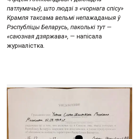
патлумачыў, што людзі з «чорнага спісу»
Крамля таксама вельмі непажаданыя ў
Рэспубліцы Беларусь, паколькі тут —
«саюзная дзяржава»,
— напісала
журналістка.