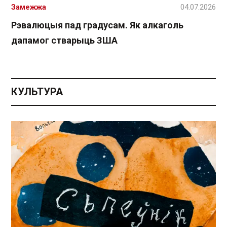
Замежжа
04.07.2026
Рэвалюцыя пад градусам. Як алкаголь
дапамог стварыць ЗША
КУЛЬТУРА