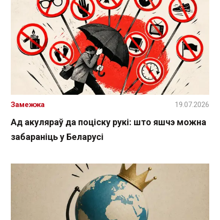
Замежжа
19.07.2026
Ад акуляраў да поціску рукі: што яшчэ можна
забараніць у Беларусі