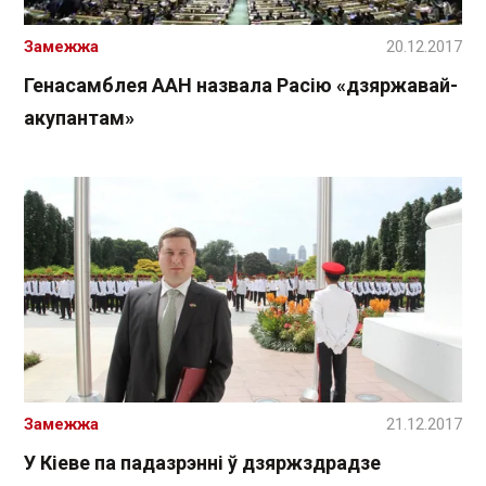
Замежжа
20.12.2017
Генасамблея ААН назвала Расію «дзяржавай-
акупантам»
Замежжа
21.12.2017
У Кіеве па падазрэнні ў дзяржздрадзе