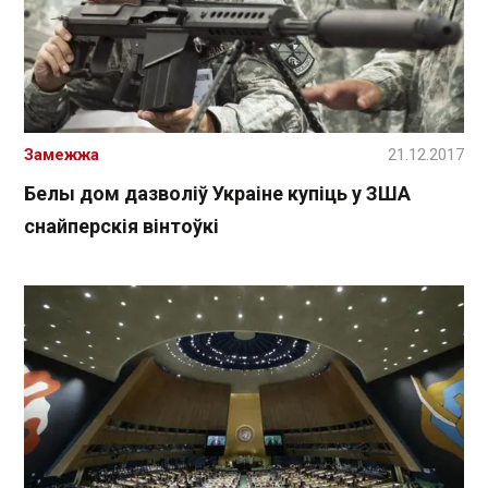
Замежжа
21.12.2017
Белы дом дазволіў Украіне купіць у ЗША
снайперскія вінтоўкі