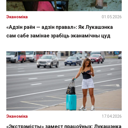
Эканоміка
01.05.2026
«Адзін раён — адзін правал»: Як Лукашэнка
сам сабе замінае зрабіць эканамічны цуд
Эканоміка
17.04.2026
«Экстрэмісты» замест працоўных: Лукашэнка