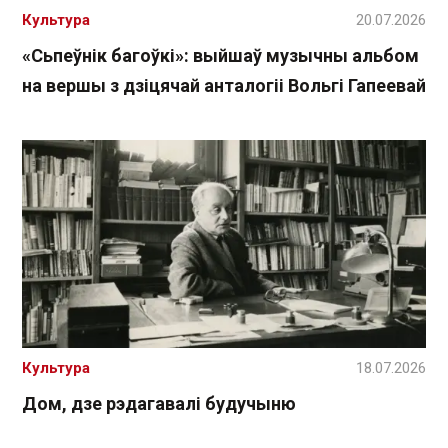
Культура
20.07.2026
«Сьпеўнік багоўкі»: выйшаў музычны альбом
на вершы з дзіцячай анталогіі Вольгі Гапеевай
Культура
18.07.2026
Дом, дзе рэдагавалі будучыню