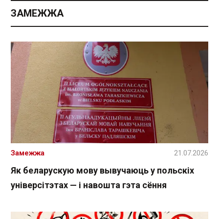
ЗАМЕЖЖА
Замежжа
21.07.2026
Як беларускую мову вывучаюць у польскіх
універсітэтах — і навошта гэта сёння