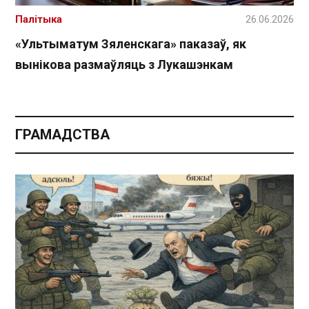
Палітыка
26.06.2026
«Ультыматум Зяленскага» паказаў, як
вынікова размаўляць з Лукашэнкам
ГРАМАДСТВА