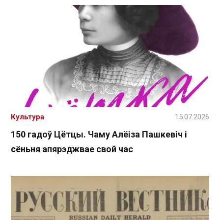
Культура
15.07.2026
150 гадоў Цётцы. Чаму Алёіза Пашкевіч і
сёньня апярэджвае свой час