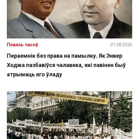
Повязь часоў
01.08.2026
Пераемнік без права на памылку. Як Энвер
Ходжа пазбавіўся чалавека, які павінен быў
атрымаць яго ўладу