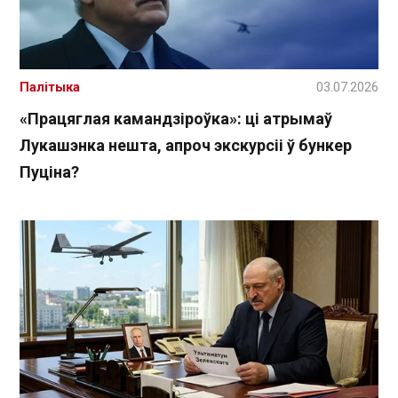
Палітыка
03.07.2026
«Працяглая камандзіроўка»: ці атрымаў
Лукашэнка нешта, апроч экскурсіі ў бункер
Пуціна?