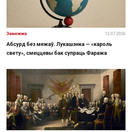
Замежжа
12.07.2026
Абсурд без межаў. Лукашэнка — «кароль
свету», смеццевы бак супраць Фаража