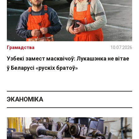
Грамадства
10.07.2026
Узбекі замест масквічоў: Лукашэнка не вітае
ў Беларусі «рускіх братоў»
ЭКАНОМІКА