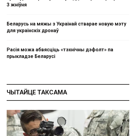
3 жніўня
Беларусь на мяжы з Украінай стварае новую мэту
для украінскіх дронаў
Расія можа абвясціць «тэхнічны дэфолт» па
прыкладзе Беларусі
ЧЫТАЙЦЕ ТАКСАМА