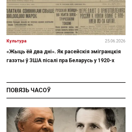
Культура
25.06.2026
«Жыць ёй два дні». Як расейскія эмігранцкія
газэты ў ЗША пісалі пра Беларусь у 1920-х
ПОВЯЗЬ ЧАСОЎ