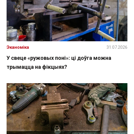
Эканоміка
31.07.2026
У свеце «ружовых поні»: ці доўга можна
трымацца на фікцыях?