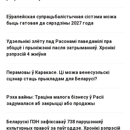
Еўрапейская супрацьбалістычная сістэма можа
быць гатовая да сярэдзіны 2027 года
Удзельнікі злёту пад Расонамі паведамілі пра
збіццё і прыніжэнні пасля затрыманняў. Хронікі
рэпрэсій 4 жніўня
Перамовы ў Каракасе. Ці можа венесуэльскі
сцэнар стаць прыкладам для Беларусі?
Рэха вайны: Траціна малога бізнесу ў Расіі
задумалася аб закрыцці або продажы
Беларускі ПЭН зафіксаваў 738 парушэнняў
культурных правоў за паўгоддзе. Хронікі рэпрэсій