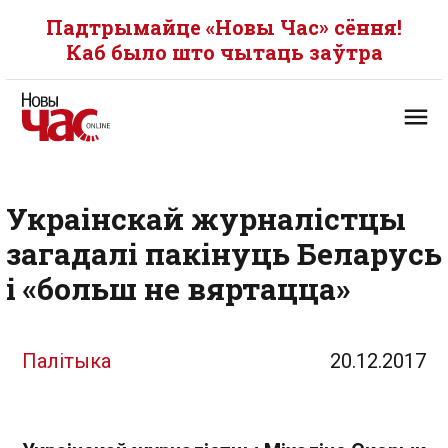
Падтрымайце «Новы Час» сёння!
Каб было што чытаць заўтра
Украінскай журналістцы
загадалі пакінуць Беларусь
і «больш не вяртацца»
Палітыка
20.12.2017