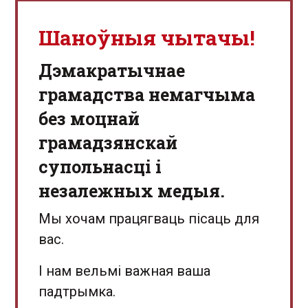
Шаноўныя чытачы!
Дэмакратычнае
грамадства немагчыма
без моцнай
грамадзянскай
супольнасці і
незалежных медыя.
Мы хочам працягваць пісаць для
вас.
І нам вельмі важная ваша
падтрымка.