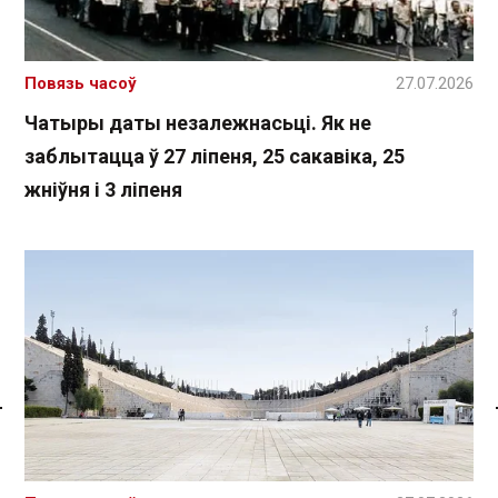
Повязь часоў
27.07.2026
Чатыры даты незалежнасьці. Як не
заблытацца ў 27 ліпеня, 25 сакавіка, 25
жніўня і 3 ліпеня
Спасылка без VPN