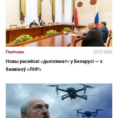
Палітыка
22.07.2026
Новы расейскі «дыплямат» у Беларусі — з
баявікоў «ЛНР»