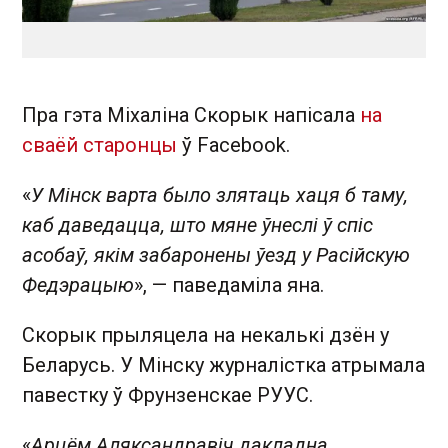
Пра гэта Міхаліна Скорык напісала
на
сваёй старонцы
ў Facebook.
«
У Мінск варта было злятаць хаця б таму,
каб даведацца, што мяне ўнеслі ў спіс
асобаў, якім забаронены ўезд у Расійскую
Федэрацыю
», — паведаміла яна.
Скорык прыляцела на некалькі дзён у
Беларусь. У Мінску журналістка атрымала
павестку ў Фрунзенскае РУУС.
«
Арцём Аляксандравіч дакладна