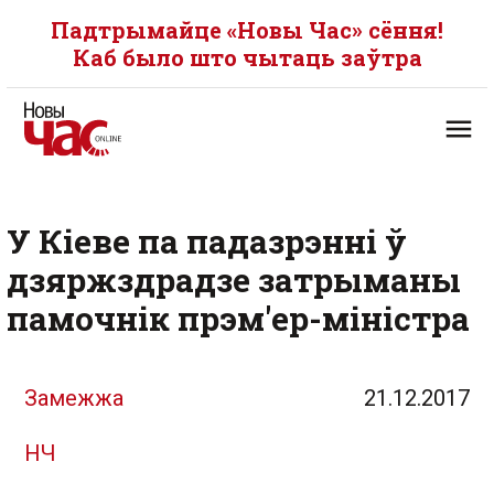
Падтрымайце «Новы Час» сёння!
Каб было што чытаць заўтра
У Кіеве па падазрэнні ў
дзяржздрадзе затрыманы
памочнік прэм'ер-міністра
Замежжа
21.12.2017
НЧ