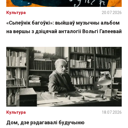
Культура
20.07.2026
«Сьпеўнік багоўкі»: выйшаў музычны альбом
на вершы з дзіцячай анталогіі Вольгі Гапеевай
Культура
18.07.2026
Дом, дзе рэдагавалі будучыню