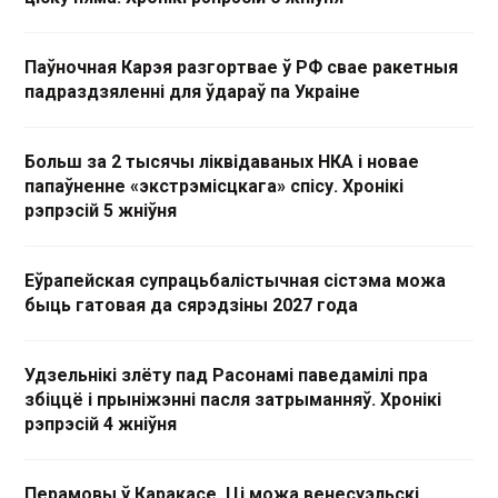
Паўночная Карэя разгортвае ў РФ свае ракетныя
падраздзяленні для ўдараў па Украіне
Больш за 2 тысячы ліквідаваных НКА і новае
папаўненне «экстрэмісцкага» спісу. Хронікі
рэпрэсій 5 жніўня
Еўрапейская супрацьбалістычная сістэма можа
быць гатовая да сярэдзіны 2027 года
Удзельнікі злёту пад Расонамі паведамілі пра
збіццё і прыніжэнні пасля затрыманняў. Хронікі
рэпрэсій 4 жніўня
Перамовы ў Каракасе. Ці можа венесуэльскі