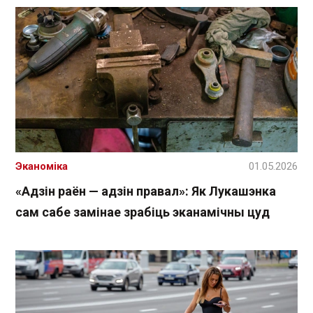
Эканоміка
01.05.2026
«Адзін раён — адзін правал»: Як Лукашэнка
сам сабе замінае зрабіць эканамічны цуд