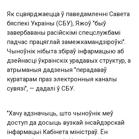
Як сцвярджаецца ў паведамленні Савета
бяспекі Украіны (СБУ), Яжоў "быў
завербаваны расійскімі спецслужбамі
падчас працяглай замежкамандзіроўкі".
Чыноўнік нібыта збіраў інфармацыю аб
дзейнасці ўкраінскіх урадавых структур, а
атрыманыя дадзеныя "перадаваў
куратарам праз электронныя каналы
сувязі", — дадалі ў СБУ.
"Хачу адзначыць, што чыноўнік меў
доступ да досыць вузкай інсайдэрскай
інфармацыі Кабінета міністраў. Ён