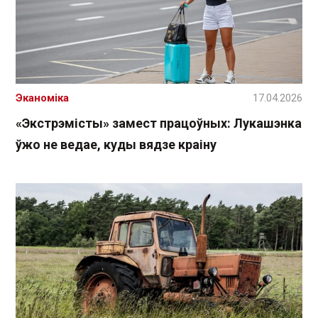
Эканоміка
17.04.2026
«Экстрэмісты» замест працоўных: Лукашэнка
ўжо не ведае, куды вядзе краіну