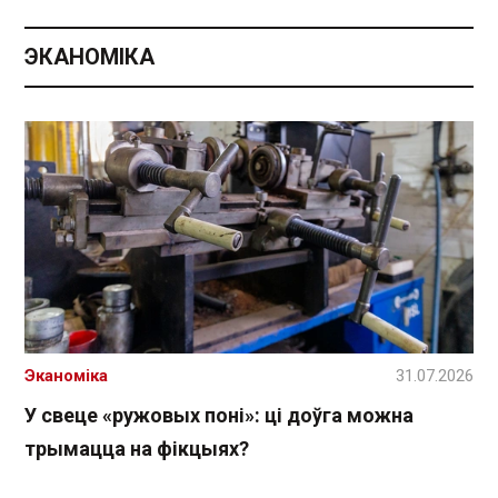
ЭКАНОМІКА
Эканоміка
31.07.2026
У свеце «ружовых поні»: ці доўга можна
трымацца на фікцыях?