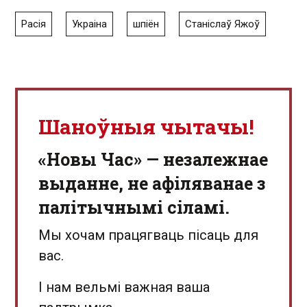
Расія
Украіна
шпіён
Станіслаў Яжоў
Шаноўныя чытачы!
«Новы Час» — незалежнае
выданне, не афіляванае з
палітычнымі сіламі.
Мы хочам працягваць пісаць для
вас.
І нам вельмі важная ваша