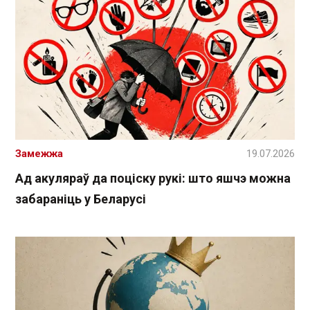
Замежжа
19.07.2026
Ад акуляраў да поціску рукі: што яшчэ можна
забараніць у Беларусі