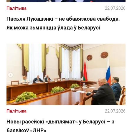
Палітыка
22.07.2026
Пасьля Лукашэнкі – не абавязкова свабода.
Як можа зьмяніцца ўлада ў Беларусі
Палітыка
22.07.2026
Новы расейскі «дыплямат» у Беларусі — з
баявікоў «ЛНР»