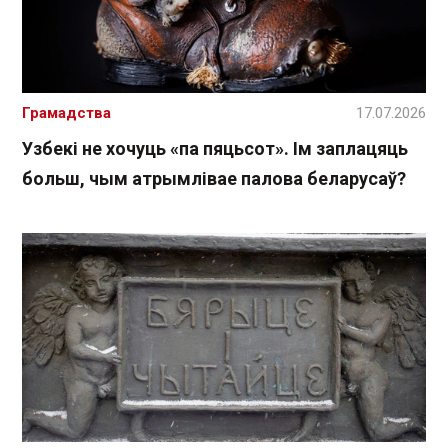
Грамадства
17.07.2026
Узбекі не хочуць «па пяцьсот». Ім заплацяць
больш, чым атрымлівае палова беларусаў?