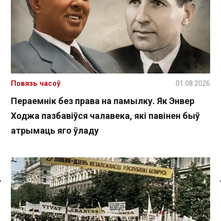
Повязь часоў
01.08.2026
Пераемнік без права на памылку. Як Энвер
Ходжа пазбавіўся чалавека, які павінен быў
атрымаць яго ўладу
Спасылка без VPN