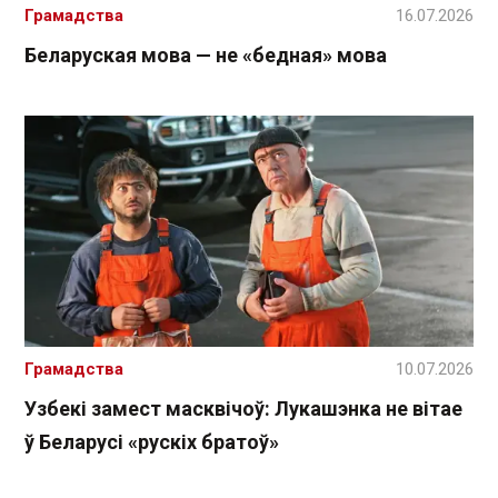
Грамадства
16.07.2026
Беларуская мова — не «бедная» мова
Грамадства
10.07.2026
Узбекі замест масквічоў: Лукашэнка не вітае
ў Беларусі «рускіх братоў»