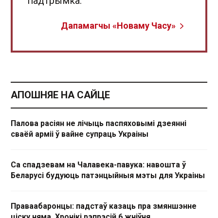
падтрымка.
Дапамагчы «Новаму Часу»
АПОШНЯЕ НА САЙЦЕ
Палова расіян не лічыць паспяховымі дзеянні
сваёй арміі ў вайне супраць Украіны
Са спадзевам на Чалавека-павука: навошта ў
Беларусі будуюць патэнцыйныя мэты для Украіны
Праваабаронцы: падстаў казаць пра змяншэнне
ціску няма. Хронікі рэпрэсій 6 жніўня