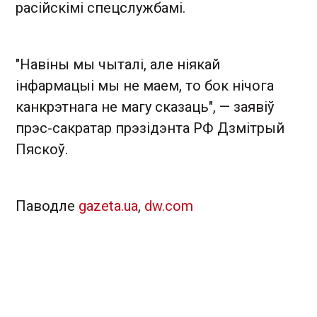
расійскімі спецслужбамі.
"Навіны мы чыталі, але ніякай
інфармацыі мы не маем, то бок нічога
канкрэтнага не магу сказаць", — заявіў
прэс-сакратар прэзідэнта РФ Дзмітрый
Пяскоў .
Паводле
gazeta.ua
,
dw.com