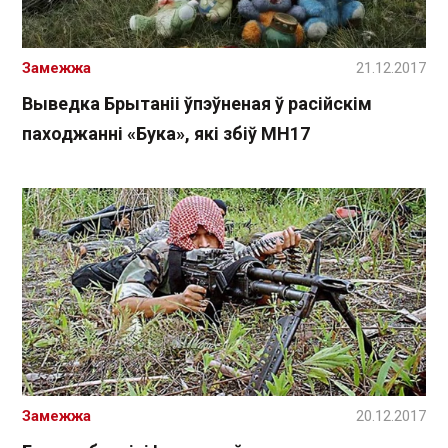
Замежжа
21.12.2017
Выведка Брытаніі ўпэўненая ў расійскім
паходжанні «Бука», які збіў MH17
Замежжа
20.12.2017