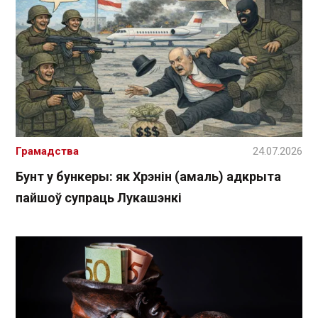
Грамадства
24.07.2026
Бунт у бункеры: як Хрэнін (амаль) адкрыта
пайшоў супраць Лукашэнкі