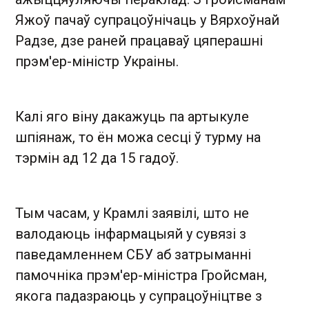
Яжоў пачаў супрацоўнічаць у Вярхоўнай
Радзе, дзе раней працаваў цяперашні
прэм'ер-міністр Украіны.
Калі яго віну дакажуць па артыкуле
шпіянаж, то ён можа сесці ў турму на
тэрмін ад 12 да 15 гадоў.
Тым часам, у Крамлі заявілі, што не
валодаюць інфармацыяй у сувязі з
паведамленнем СБУ аб затрыманні
памочніка прэм'ер-міністра Гройсман,
якога падазраюць у супрацоўніцтве з