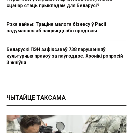
сцэнар стаць прыкладам для Беларусі?
Рэха вайны: Траціна малога бізнесу ў Расіі
задумалася аб закрыцці або продажы
Беларускі ПЭН зафіксаваў 738 парушэнняў
культурных правоў за паўгоддзе. Хронікі рэпрэсій
3 жніўня
ЧЫТАЙЦЕ ТАКСАМА