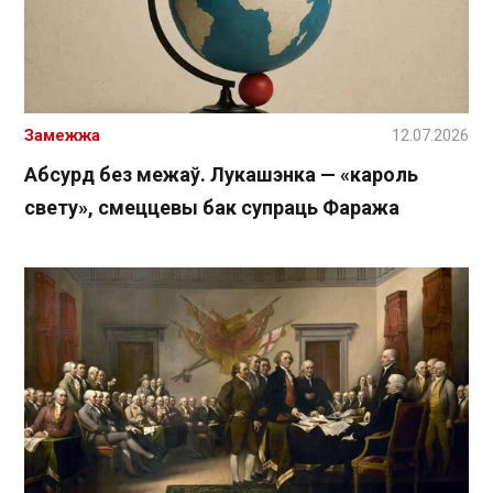
Замежжа
12.07.2026
Абсурд без межаў. Лукашэнка — «кароль
свету», смеццевы бак супраць Фаража