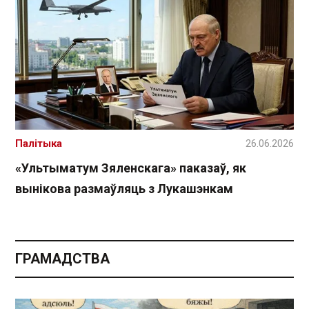
Палітыка
26.06.2026
«Ультыматум Зяленскага» паказаў, як
вынікова размаўляць з Лукашэнкам
ГРАМАДСТВА