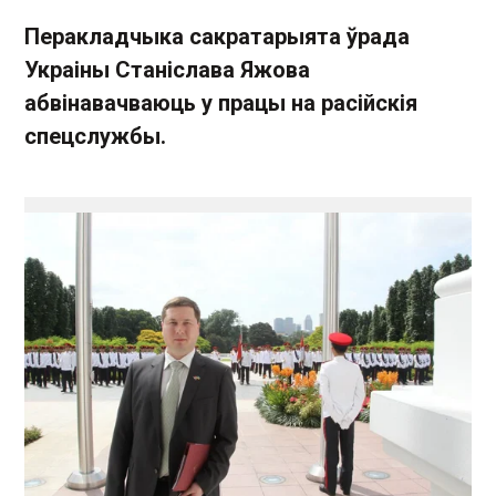
Перакладчыка сакратарыята ўрада
Украіны Станіслава Яжова
абвінавачваюць у працы на расійскія
спецслужбы.