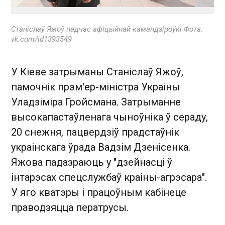
Станіслаў Яжоў падчас афіцыйнай камандзіроўкі Фота:
vk.com/id1393549
У Кіеве затрыманы Станіслаў Яжоў,
памочнік прэм'ер-міністра Украіны
Уладзіміра Гройсмана. Затрыманне
высокапастаўленага чыноўніка ў сераду,
20 снежня, пацвердзіў прадстаўнік
украінскага ўрада Вадзім Дзенісенка.
Яжова падазраюць у "дзейнасці ў
інтарэсах спецслужбаў краіны-агрэсара".
У яго кватэры і працоўным кабінеце
праводзяцца ператрусы.