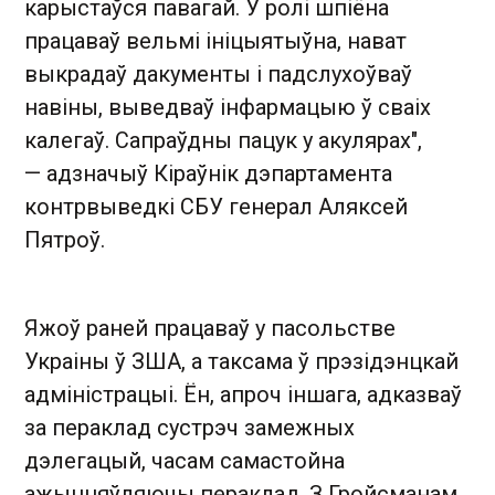
карыстаўся павагай. У ролі шпіёна
працаваў вельмі ініцыятыўна, нават
выкрадаў дакументы і падслухоўваў
навіны, выведваў інфармацыю ў сваіх
калегаў. Сапраўдны пацук у акулярах",
— адзначыў Кіраўнік дэпартамента
контрвыведкі СБУ генерал Аляксей
Пятроў.
Яжоў раней працаваў у пасольстве
Украіны ў ЗША, а таксама ў прэзідэнцкай
адміністрацыі. Ён, апроч іншага, адказваў
за пераклад сустрэч замежных
дэлегацый, часам самастойна
ажыццяўляючы пераклад. З Гройсманам