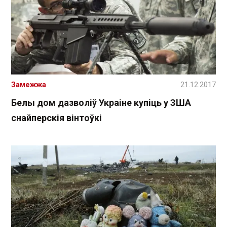
Замежжа
21.12.2017
Белы дом дазволіў Украіне купіць у ЗША
снайперскія вінтоўкі