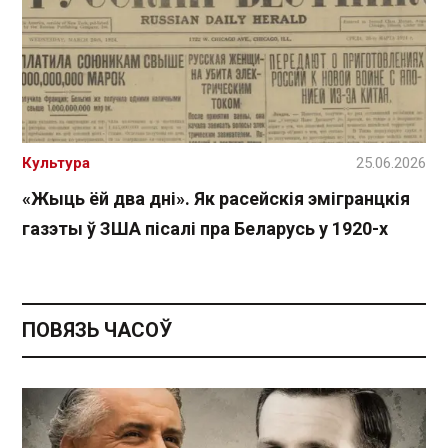
Культура
25.06.2026
«Жыць ёй два дні». Як расейскія эмігранцкія
газэты ў ЗША пісалі пра Беларусь у 1920-х
ПОВЯЗЬ ЧАСОЎ