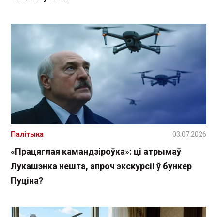
Палітыка
03.07.2026
«Працяглая камандзіроўка»: ці атрымаў
Лукашэнка нешта, апроч экскурсіі ў бункер
Пуціна?