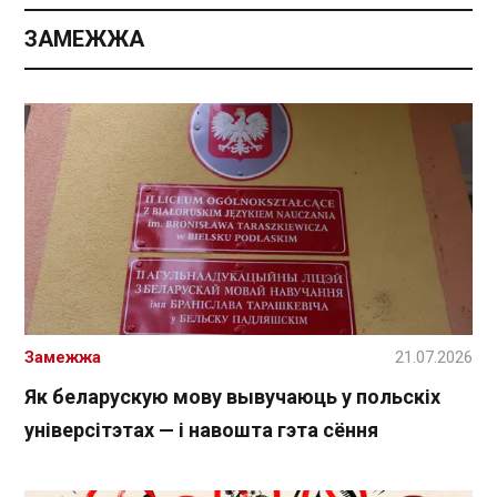
ЗАМЕЖЖА
Замежжа
21.07.2026
Як беларускую мову вывучаюць у польскіх
універсітэтах — і навошта гэта сёння