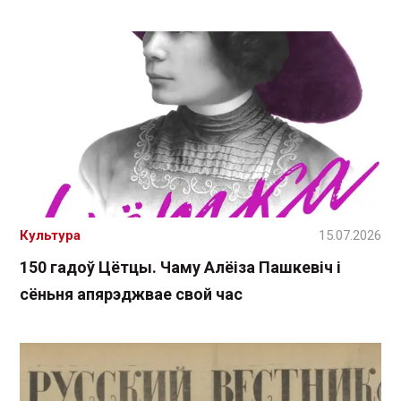
Культура
15.07.2026
150 гадоў Цётцы. Чаму Алёіза Пашкевіч і
сёньня апярэджвае свой час