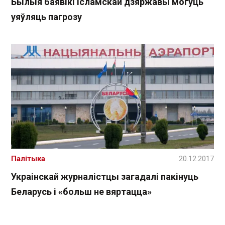
Былыя баявікі Ісламскай дзяржавы могуць
уяўляць пагрозу
Палітыка
20.12.2017
Украінскай журналістцы загадалі пакінуць
Беларусь і «больш не вяртацца»