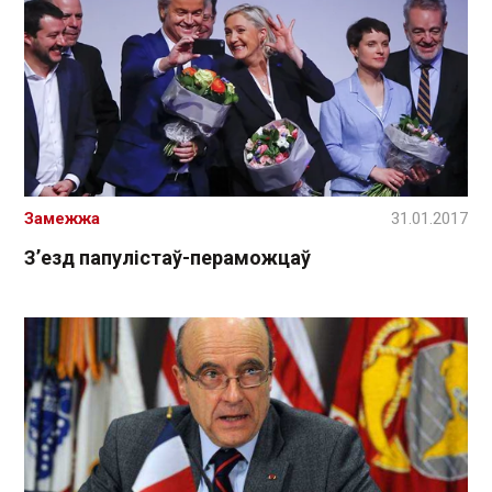
Замежжа
31.01.2017
З’езд папулістаў-пераможцаў