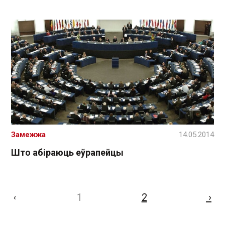
Замежжа
14.05.2014
Што абіраюць еўрапейцы
1
2
›
‹