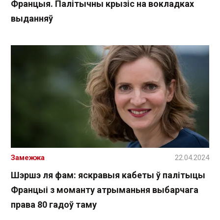
Францыя. Палітычны крызіс на вокладках
выданняў
Замежжа
22.04.2024
Шэршэ ля фам: яскравыя кабеты ў палітыцы
Францыі з моманту атрыманьня выбарчага
права 80 гадоў таму