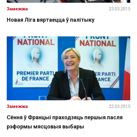
Замежжа
23.03.2015
Новая Ліга вяртаецца ў палітыку
Замежжа
22.03.2015
Сёння ў Францыі праходзяць першыя пасля
рэформы мясцовыя выбары