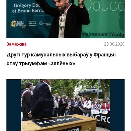
Замежжа
29.06.2020
Другі тур камунальных выбараў у Францыі
стаў трыумфам «зялёных»