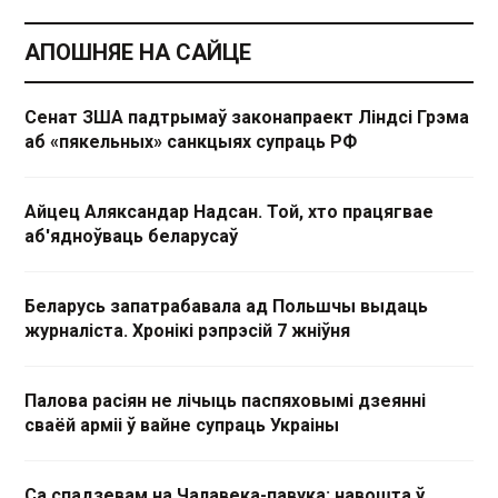
АПОШНЯЕ НА САЙЦЕ
Сенат ЗША падтрымаў законапраект Ліндсі Грэма
аб «пякельных» санкцыях супраць РФ
Айцец Аляксандар Надсан. Той, хто працягвае
аб'ядноўваць беларусаў
Беларусь запатрабавала ад Польшчы выдаць
журналіста. Хронікі рэпрэсій 7 жніўня
Палова расіян не лічыць паспяховымі дзеянні
сваёй арміі ў вайне супраць Украіны
Са спадзевам на Чалавека-павука: навошта ў