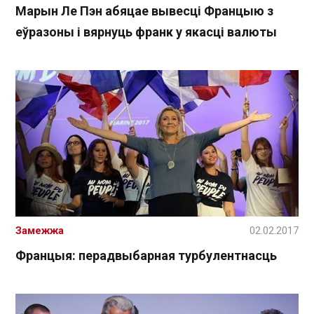
Марын Ле Пэн абяцае вывесці Францыю з
еўразоны і вярнуць франк у якасці валюты
Замежжа
02.02.2017
Францыя: перадвыбарная турбулентнасць