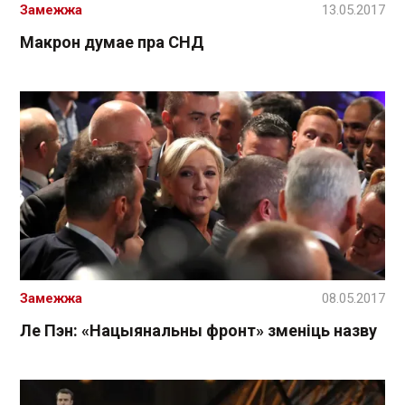
Замежжа
13.05.2017
Макрон думае пра СНД
Замежжа
08.05.2017
Ле Пэн: «Нацыянальны фронт» зменіць назву