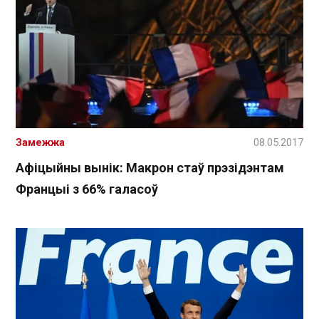
Замежжа
08.05.2017
Афіцыйны вынік: Макрон стаў прэзідэнтам
Францыі з 66% галасоў