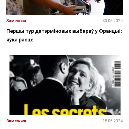
Замежжа
30.06.2024
Першы тур датэрміновых выбараў у Францыі:
яўка расце
Замежжа
15.06.2024