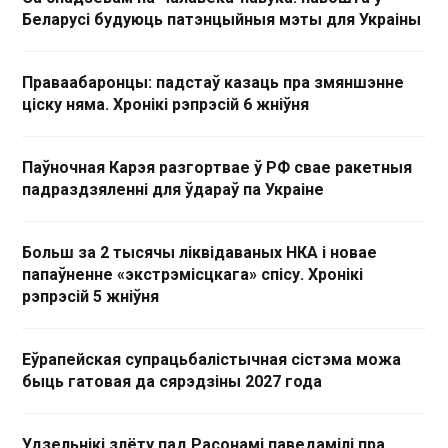
Беларусі будуюць патэнцыйныя мэты для Украіны
Праваабаронцы: падстаў казаць пра змяншэнне
ціску няма. Хронікі рэпрэсій 6 жніўня
Паўночная Карэя разгортвае ў РФ свае ракетныя
падраздзяленні для ўдараў па Украіне
Больш за 2 тысячы ліквідаваных НКА і новае
папаўненне «экстрэмісцкага» спісу. Хронікі
рэпрэсій 5 жніўня
Еўрапейская супрацьбалістычная сістэма можа
быць гатовая да сярэдзіны 2027 года
Удзельнікі злёту пад Расонамі паведамілі пра