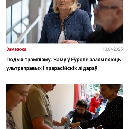
Замежжа
10.04.2025
Подых трампізму. Чаму ў Еўропе зазямляюць
ультраправых і прарасійскіх лідараў