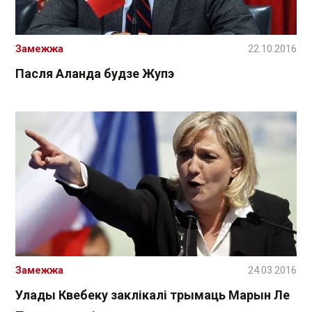
Замежжа
22.10.2016
Пасля Аланда будзе Жупэ
Замежжа
24.03.2016
Улады Квебеку заклікалі трымаць Марын Ле