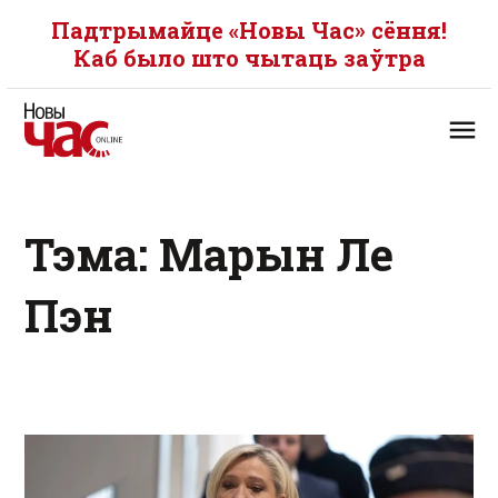
Падтрымайце «Новы Час» сёння!
Каб было што чытаць заўтра
Тэма: Марын Ле
Пэн