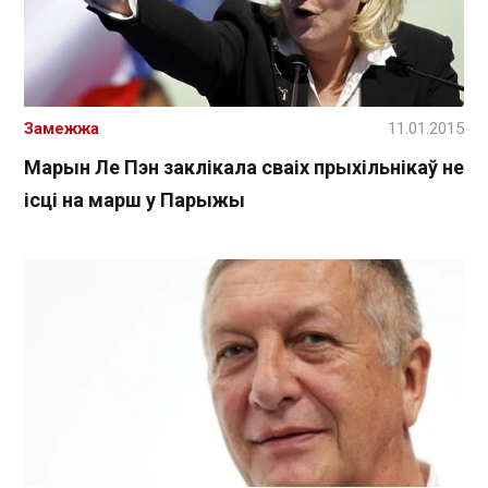
Замежжа
11.01.2015
Марын Ле Пэн заклікала сваіх прыхільнікаў не
ісці на марш у Парыжы