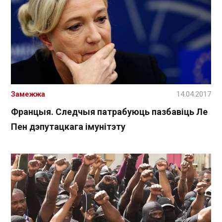
Замежжа
14.04.2017
Францыя. Следчыя патрабуюць пазбавіць Ле
Пен дэпутацкага імунітэту