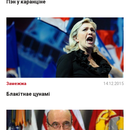
Пэн у каранціне
Замежжа
14.12.2015
Блакітнае цунамі