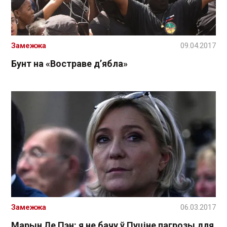
Замежжа
09.04.2017
Бунт на «Востраве д’ябла»
Замежжа
06.03.2017
Марын Ле Пэн: я не бачу ў Пуціне пагрозы для