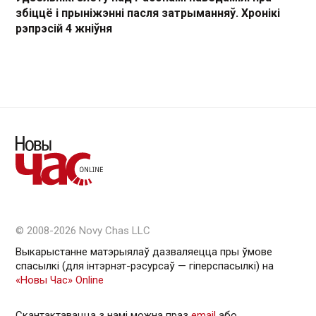
збіццё і прыніжэнні пасля затрыманняў. Хронікі
рэпрэсій 4 жніўня
© 2008-2026 Novy Chas LLC
Выкарыстанне матэрыялаў дазваляецца пры ўмове
спасылкі (для інтэрнэт-рэсурсаў — гiперспасылкi) на
«Новы Час» Online
Скантактавацца з намі можна праз
email
або