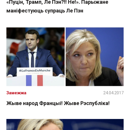
«Пуцін, Трамп, Ле Пэн?!! Не!». Парыжане
маніфестуюць супраць Ле Пэн
Замежжа
24.04.2017
Жыве народ Францыі! Жыве Рэспубліка!