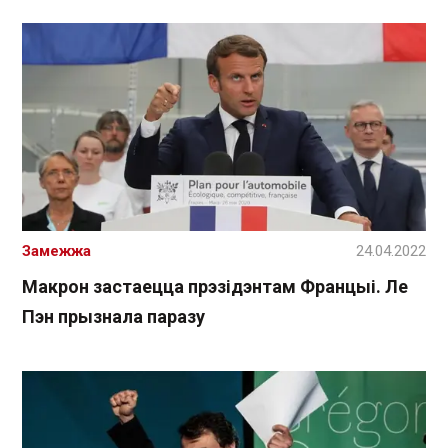
Замежжа
24.04.2022
Макрон застаецца прэзідэнтам Францыі. Ле
Пэн прызнала паразу