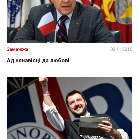
Замежжа
02.11.2015
Ад нянавісці да любові