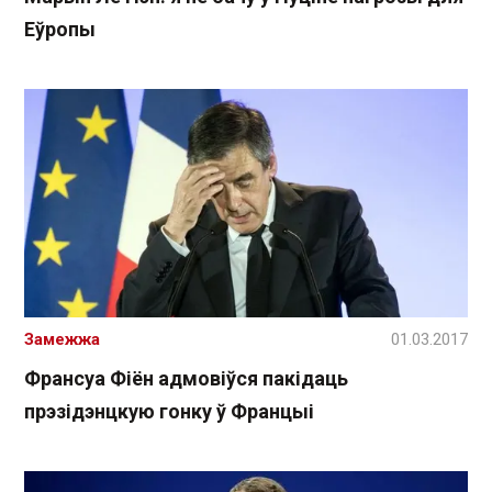
Еўропы
Замежжа
01.03.2017
Франсуа Фіён адмовіўся пакідаць
прэзідэнцкую гонку ў Францыі