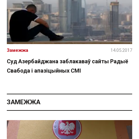
Замежжа
14.05.2017
Суд Азербайджана заблакаваў сайты Радыё
Свабода і апазіцыйных СМІ
ЗАМЕЖЖА