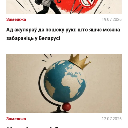
Замежжа
19.07.2026
Ад акуляраў да поціску рукі: што яшчэ можна
забараніць у Беларусі
Замежжа
12.07.2026