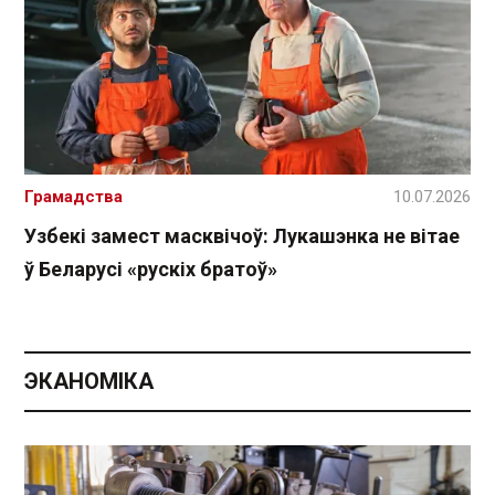
Грамадства
10.07.2026
Узбекі замест масквічоў: Лукашэнка не вітае
ў Беларусі «рускіх братоў»
ЭКАНОМІКА