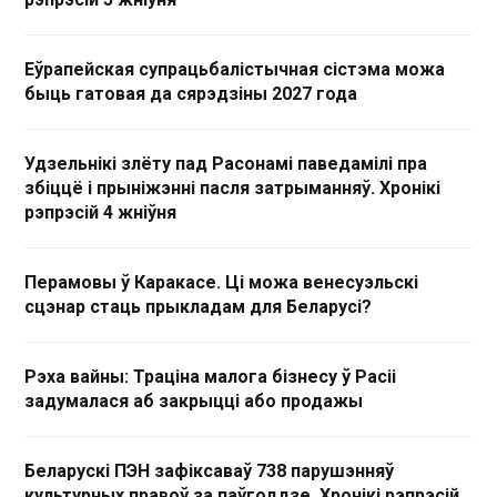
Еўрапейская супрацьбалістычная сістэма можа
быць гатовая да сярэдзіны 2027 года
Удзельнікі злёту пад Расонамі паведамілі пра
збіццё і прыніжэнні пасля затрыманняў. Хронікі
рэпрэсій 4 жніўня
Перамовы ў Каракасе. Ці можа венесуэльскі
сцэнар стаць прыкладам для Беларусі?
Рэха вайны: Траціна малога бізнесу ў Расіі
задумалася аб закрыцці або продажы
Беларускі ПЭН зафіксаваў 738 парушэнняў
культурных правоў за паўгоддзе. Хронікі рэпрэсій