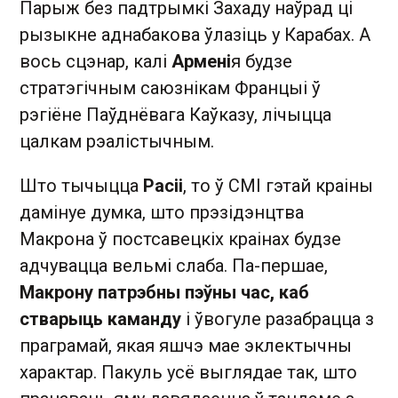
Парыж без падтрымкі Захаду наўрад ці
рызыкне аднабакова ўлазіць у Карабах. А
вось сцэнар, калі
Армені
я будзе
стратэгічным саюзнікам Францыі ў
рэгіёне Паўднёвага Каўказу, лічыцца
цалкам рэалістычным.
Што тычыцца
Расіі
, то ў СМІ гэтай краіны
дамінуе думка, што прэзідэнцтва
Макрона ў постсавецкіх краінах будзе
адчувацца вельмі слаба. Па-першае,
Макрону патрэбны пэўны час, каб
стварыць каманду
і ўвогуле разабрацца з
праграмай, якая яшчэ мае эклектычны
характар. Пакуль усё выглядае так, што