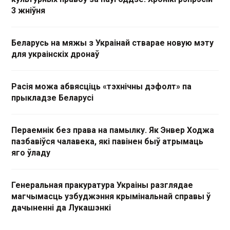
3 жніўня
Беларусь на мяжы з Украінай стварае новую мэту
для украінскіх дронаў
Расія можа абвясціць «тэхнічны дэфолт» па
прыкладзе Беларусі
Пераемнік без права на памылку. Як Энвер Ходжа
пазбавіўся чалавека, які павінен быў атрымаць
яго ўладу
Генеральная пракуратура Украіны разглядае
магчымасць узбуджэння крымінальнай справы ў
дачыненні да Лукашэнкі