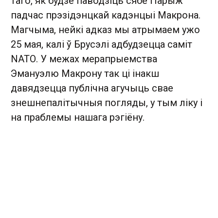
таго, як будзе паводзіць сябе Парыж
падчас прэзідэнцкай кадэнцыі Макрона.
Магчыма, нейкі адказ мы атрымаем ужо
25 мая, калі ў Брусэлі адбудзецца саміт
NАТО. У межах мерапрыемства
Эмануэлю Макрону так ці інакш
давядзецца публічна агучыць свае
знешнепалітычныя погляды, у тым ліку і
на праблемы нашага рэгіёну.