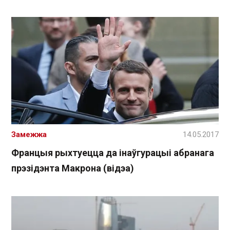
Замежжа
14.05.2017
Францыя рыхтуецца да інаўгурацыі абранага
прэзідэнта Макрона (відэа)