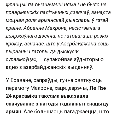
Францыі па вызначэнні няма і не было не
праармянскіх палітычных дзеячаў, занадта
моцная роля армянскай дыяспары ў гэтай
краіне. Абранне Макрона, несістэмнага
дзяржаўнага дзеяча, не гатовага да рэзкіх
крокаў, азначае, што ў Азербайджана ёсць
выразны і гатовы да дыскусій
суразмоўца
», — супакойвае аўдыторыю
адно з азербайджанскіх выданняў.
У Ерэване, сапраўды, гучна святкуюць
перамогу Макрона, хаця, дарэчы,
Ле Пэн
24 красавіка таксама выказвала
спачуванне з нагоды гадавіны генацыду
армян
. Але большасць пагаджаецца, што