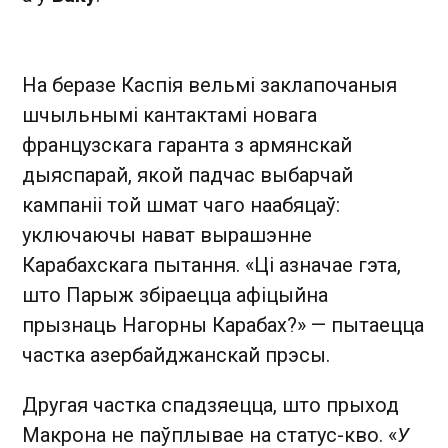
На беразе Каспія вельмі заклапочаныя
шчыльнымі кантактамі новага
французскага гаранта з армянскай
дыяспарай, якой падчас выбарчай
кампаніі той шмат чаго наабяцаў:
уключаючы нават вырашэнне
Карабахскага пытання. «Ці азначае гэта,
што Парыж збіраецца афіцыйна
прызнаць Нагорны Карабах?» — пытаецца
частка азербайджанскай прэсы.
Другая частка спадзяецца, што прыход
Макрона не паўплывае на статус-кво. «
У