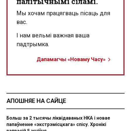
палітычнымі сіламі.
Мы хочам працягваць пісаць для
вас.
І нам вельмі важная ваша
падтрымка.
Дапамагчы «Новаму Часу»
АПОШНЯЕ НА САЙЦЕ
Больш за 2 тысячы ліквідаваных НКА і новае
папаўненне «экстрэмісцкага» спісу. Хронікі
рэпрэсій 5 жніўня