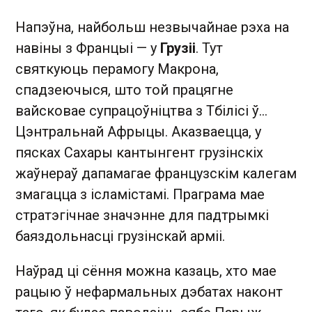
Напэўна, найбольш незвычайнае рэха на
навіны з Францыі — у
Грузіі
. Тут
святкуюць перамогу Макрона,
спадзеючыся, што той працягне
вайсковае супрацоўніцтва з Тбілісі ў…
Цэнтральнай Афрыцы. Аказваецца, у
пясках Сахары кантынгент грузінскіх
жаўнераў дапамагае французскім калегам
змагацца з ісламістамі. Праграма мае
стратэгічнае значэнне для падтрымкі
баяздольнасці грузінскай арміі.
Наўрад ці сёння можна казаць, хто мае
рацыю ў нефармальных дэбатах наконт