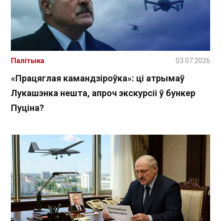
Палітыка
03.07.2026
«Працяглая камандзіроўка»: ці атрымаў
Лукашэнка нешта, апроч экскурсіі ў бункер
Пуціна?