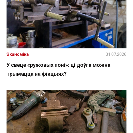
Эканоміка
31.07.2026
У свеце «ружовых поні»: ці доўга можна
трымацца на фікцыях?