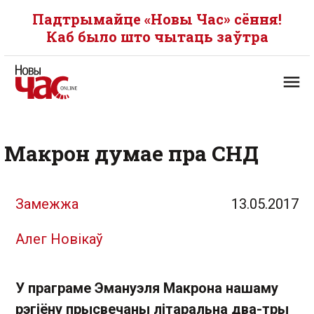
Падтрымайце «Новы Час» сёння!
Каб было што чытаць заўтра
Макрон думае пра СНД
Замежжа
13.05.2017
Алег Новікаў
У праграме Эмануэля Макрона нашаму
рэгіёну прысвечаны літаральна два-тры