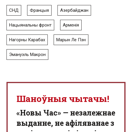
СНД
Францыя
Азербайджан
Нацыянальны фронт
Арменія
Нагорны Карабах
Марын Ле Пэн
Эмануэль Макрон
Шаноўныя чытачы!
«Новы Час» — незалежнае
выданне, не афіляванае з