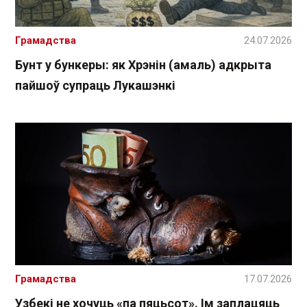
Грамадства
24.07.2026
Бунт у бункеры: як Хрэнін (амаль) адкрыта
пайшоў супраць Лукашэнкі
Грамадства
17.07.2026
Узбекі не хочуць «па пяцьсот». Ім заплацяць