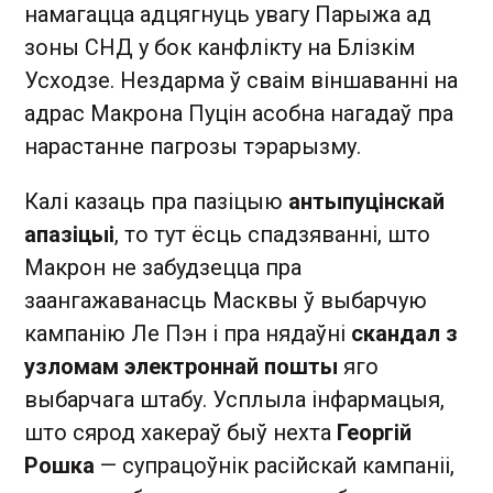
намагацца адцягнуць увагу Парыжа ад
зоны СНД у бок канфлікту на Блізкім
Усходзе. Нездарма ў сваім віншаванні на
адрас Макрона Пуцін асобна нагадаў пра
нарастанне пагрозы тэрарызму.
Калі казаць пра пазіцыю
антыпуцінскай
апазіцыі
, то тут ёсць спадзяванні, што
Макрон не забудзецца пра
заангажаванасць Масквы ў выбарчую
кампанію Ле Пэн і пра нядаўні
скандал з
узломам электроннай пошты
яго
выбарчага штабу. Усплыла інфармацыя,
што сярод хакераў быў нехта
Георгій
Рошка
— супрацоўнік расійскай кампаніі,