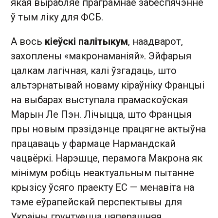
якая вырабляе праграмнае забеспячэнне
ў тым ліку для ФСБ.
А вось
кіеўскі палітыкум
, наадварот,
захоплены «макронаманіяй». Эйфарыя
цалкам лагічная, калі ўзгадаць, што
альтэрнатывай новаму кіраўніку Францыі
на выбарах выступала прамаскоўская
Марын Ле Пэн. Лічыцца, што Францыя
пры новым прэзідэнце працягне актыўна
працаваць у фармаце Нармандскай
чацвёркі. Нарэшце, перамога Макрона як
мінімум робіць неактуальным пытанне
крызісу ўсяго праекту ЕС — менавіта на
тэме еўрапейскай перспектывы для
Украіны грунтуецца цяперашняя