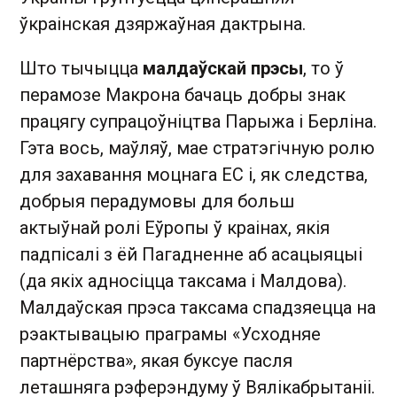
ўкраінская дзяржаўная дактрына.
Што тычыцца
малдаўскай прэсы
, то ў
перамозе Макрона бачаць добры знак
працягу супрацоўніцтва Парыжа і Берліна.
Гэта вось, маўляў, мае стратэгічную ролю
для захавання моцнага ЕС і, як следства,
добрыя перадумовы для больш
актыўнай ролі Еўропы ў краінах, якія
падпісалі з ёй Пагадненне аб асацыяцыі
(да якіх адносіцца таксама і Малдова).
Малдаўская прэса таксама спадзяецца на
рэактывацыю праграмы «Усходняе
партнёрства», якая буксуе пасля
леташняга рэферэндуму ў Вялікабрытаніі.