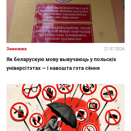
Замежжа
21.07.2026
Як беларускую мову вывучаюць у польскіх
універсітэтах — і навошта гэта сёння