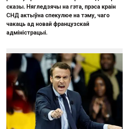
сказы. Нягледзячы на гэта, прэса краін
СНД актыўна спекулюе на тэму, чаго
чакаць ад новай французскай
адміністрацыі.