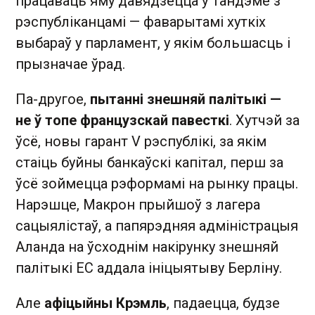
працаваць яму давядзецца ў тандэме з
рэспубліканцамі — фаварытамі хуткіх
выбараў у парламент, у якім большасць і
прызначае ўрад.
Па-другое,
пытанні знешняй палітыкі —
не ў топе французскай павесткі
. Хутчэй за
ўсё, новы гарант V рэспублікі, за якім
стаіць буйны банкаўскі капітал, перш за
ўсё зоймецца рэформамі на рынку працы.
Нарэшце, Макрон прыйшоў з лагера
сацыялістаў, а папярэдняя адміністрацыя
Аланда на ўсходнім накірунку знешняй
палітыкі ЕС аддала ініцыятыву Берліну.
Але
афіцыйны Крэмль
, падаецца, будзе