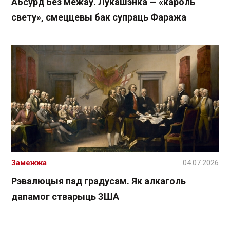
Абсурд без межаў. Лукашэнка — «кароль
свету», смеццевы бак супраць Фаража
Замежжа
04.07.2026
Рэвалюцыя пад градусам. Як алкаголь
дапамог стварыць ЗША