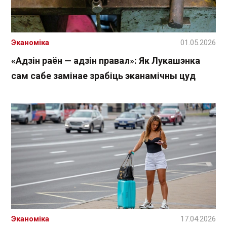
Эканоміка
01.05.2026
«Адзін раён — адзін правал»: Як Лукашэнка
сам сабе замінае зрабіць эканамічны цуд
Эканоміка
17.04.2026