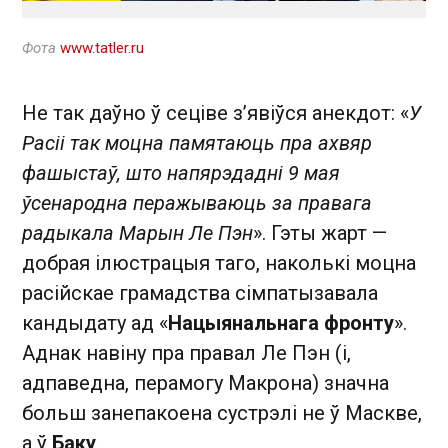
Фота
www.tatler.ru
Не так даўно ў сеціве з’явіўся анекдот: «
У
Расіі так моцна памятаюць пра ахвяр
фашыстаў, што напярэдадні 9 мая
ўсенародна перажываюць за правага
радыкала Марын Ле Пэн
». Гэты жарт —
добрая ілюстрацыя таго, наколькі моцна
расійскае грамадства сімпатызавала
кандыдату ад «
Нацыянальнага фронту
».
Аднак навіну пра правал Ле Пэн (і,
адпаведна, перамогу Макрона) значна
больш занепакоена сустрэлі не ў Маскве,
а ў
Баку
.