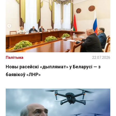
Палітыка
22.07.2026
Новы расейскі «дыплямат» у Беларусі — з
баявікоў «ЛНР»