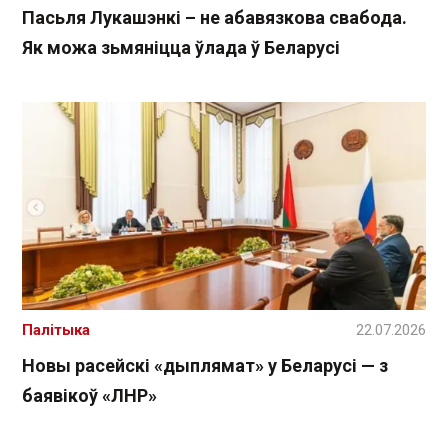
Пасьля Лукашэнкі – не абавязкова свабода.
Як можа зьмяніцца ўлада ў Беларусі
Палітыка
22.07.2026
Новы расейскі «дыплямат» у Беларусі — з
баявікоў «ЛНР»