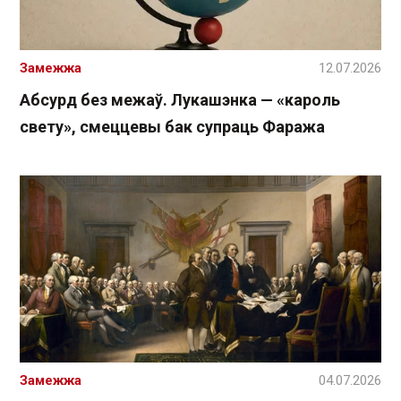
Замежжа
12.07.2026
Абсурд без межаў. Лукашэнка — «кароль
свету», смеццевы бак супраць Фаража
Замежжа
04.07.2026