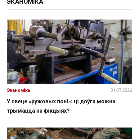
ЭКАНОМІКА
Эканоміка
31.07.2026
У свеце «ружовых поні»: ці доўга можна
трымацца на фікцыях?