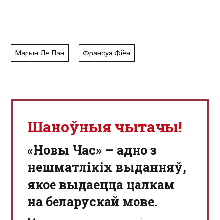
Марын Ле Пэн
Франсуа Фіён
Шаноўныя чытачы!
«Новы Час» — адно з
нешматлікіх выданняў,
якое выдаецца цалкам
на беларускай мове.