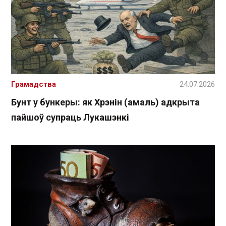
Грамадства
24.07.2026
Бунт у бункеры: як Хрэнін (амаль) адкрыта
пайшоў супраць Лукашэнкі