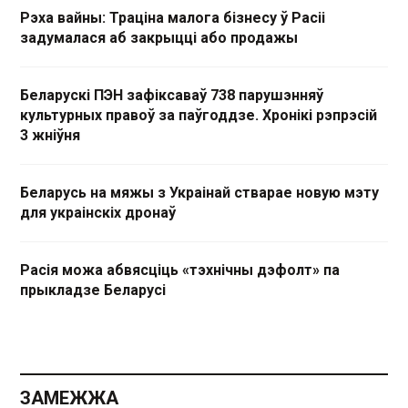
Рэха вайны: Траціна малога бізнесу ў Расіі
задумалася аб закрыцці або продажы
Беларускі ПЭН зафіксаваў 738 парушэнняў
культурных правоў за паўгоддзе. Хронікі рэпрэсій
3 жніўня
Беларусь на мяжы з Украінай стварае новую мэту
для украінскіх дронаў
Расія можа абвясціць «тэхнічны дэфолт» па
прыкладзе Беларусі
ЗАМЕЖЖА