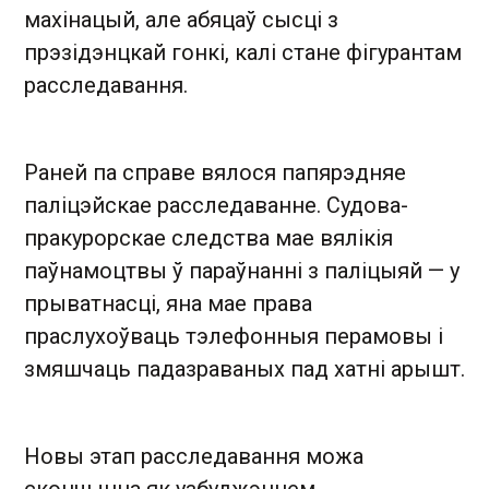
махінацый, але абяцаў сысці з
прэзідэнцкай гонкі, калі стане фігурантам
расследавання.
Раней па справе вялося папярэдняе
паліцэйскае расследаванне. Судова-
пракурорскае следства мае вялікія
паўнамоцтвы ў параўнанні з паліцыяй — у
прыватнасці, яна мае права
праслухоўваць тэлефонныя перамовы і
змяшчаць падазраваных пад хатні арышт.
Новы этап расследавання можа