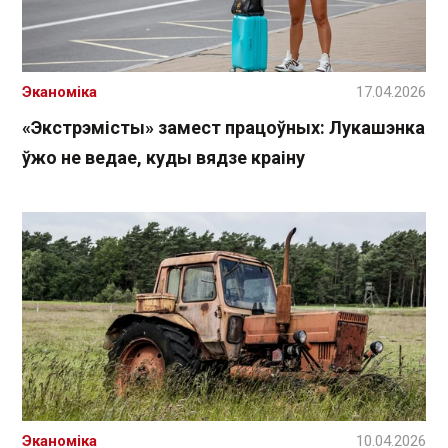
Эканоміка
17.04.2026
«Экстрэмісты» замест працоўных: Лукашэнка
ўжо не ведае, куды вядзе краіну
Эканоміка
10.04.2026