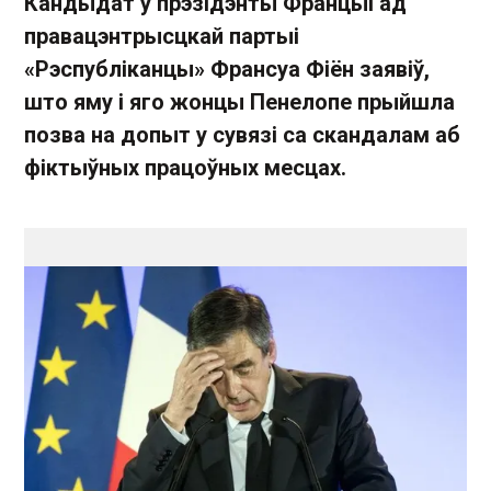
Кандыдат у прэзідэнты Францыі ад
правацэнтрысцкай партыі
«Рэспубліканцы» Франсуа Фіён заявіў,
што яму і яго жонцы Пенелопе прыйшла
позва на допыт у сувязі са скандалам аб
фіктыўных працоўных месцах.