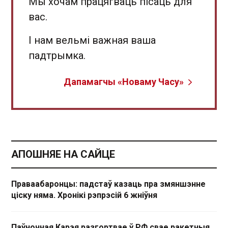
Мы хочам працягваць пісаць для
вас.
І нам вельмі важная ваша
падтрымка.
Дапамагчы «Новаму Часу»
АПОШНЯЕ НА САЙЦЕ
Праваабаронцы: падстаў казаць пра змяншэнне
ціску няма. Хронікі рэпрэсій 6 жніўня
Паўночная Карэя разгортвае ў РФ свае ракетныя