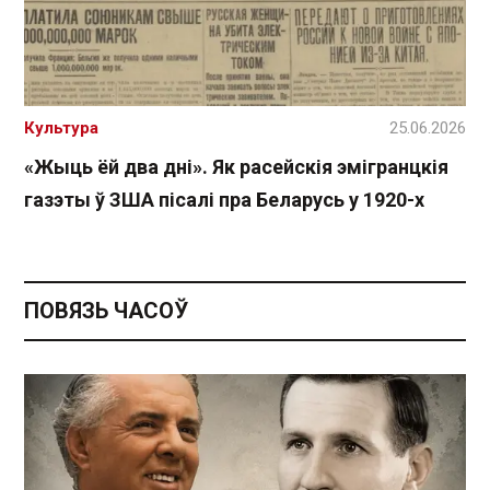
Культура
25.06.2026
«Жыць ёй два дні». Як расейскія эмігранцкія
газэты ў ЗША пісалі пра Беларусь у 1920-х
ПОВЯЗЬ ЧАСОЎ