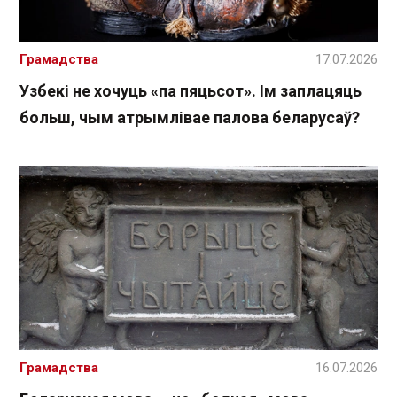
Грамадства
17.07.2026
Узбекі не хочуць «па пяцьсот». Ім заплацяць
больш, чым атрымлівае палова беларусаў?
Грамадства
16.07.2026