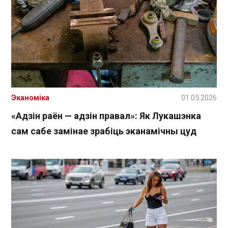
Эканоміка
01.05.2026
«Адзін раён — адзін правал»: Як Лукашэнка
сам сабе замінае зрабіць эканамічны цуд