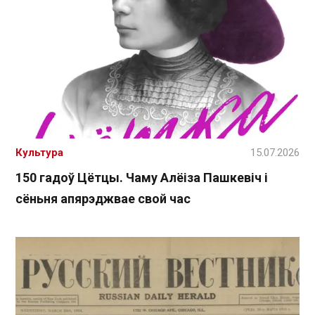
Культура
15.07.2026
150 гадоў Цётцы. Чаму Алёіза Пашкевіч і
сёньня апярэджвае свой час