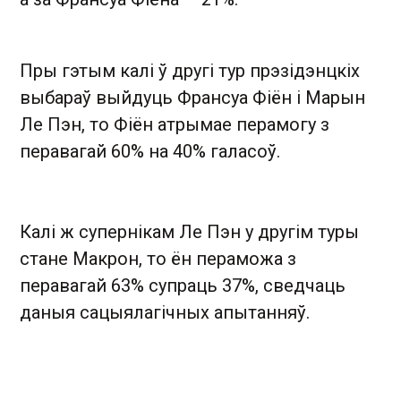
Пры гэтым калі ў другі тур прэзідэнцкіх
выбараў выйдуць Франсуа Фіён і Марын
Ле Пэн, то Фіён атрымае перамогу з
перавагай 60% на 40% галасоў.
Калі ж супернікам Ле Пэн у другім туры
стане Макрон, то ён пераможа з
перавагай 63% супраць 37%, сведчаць
даныя сацыялагічных апытанняў.