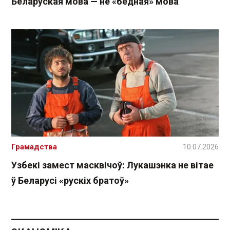
Беларуская мова — не «бедная» мова
Грамадства
10.07.2026
Узбекі замест масквічоў: Лукашэнка не вітае
ў Беларусі «рускіх братоў»