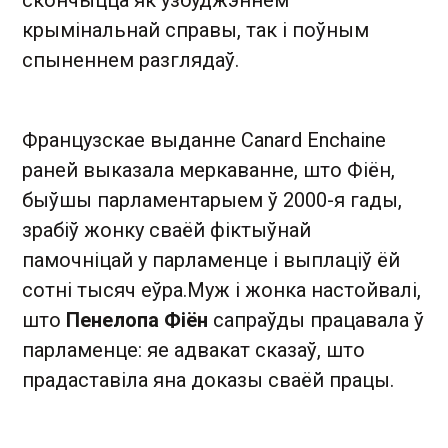
скончыцца як узбуджэннем
крымінальнай справы, так і поўным
спыненнем разглядаў.
Французскае выданне Canard Enchaine
раней выказала меркаванне, што Фіён,
быўшы парламентарыем ў 2000-я гады,
зрабіў жонку сваёй фіктыўнай
памочніцай у парламенце і выплаціў ёй
сотні тысяч еўра.Муж і жонка настойвалі,
што
Пенелопа Фіён
сапраўды працавала ў
парламенце: яе адвакат сказаў, што
прадаставіла яна доказы сваёй працы.