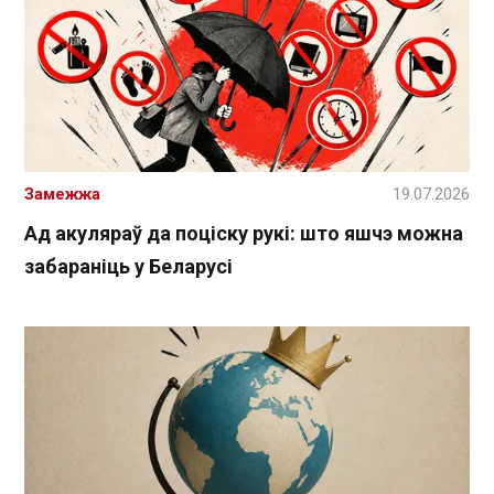
Замежжа
19.07.2026
Ад акуляраў да поціску рукі: што яшчэ можна
забараніць у Беларусі