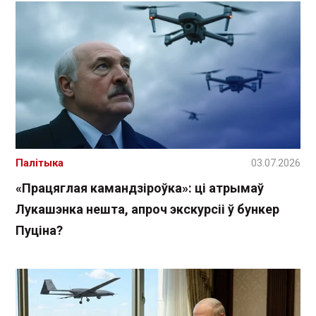
Палітыка
03.07.2026
«Працяглая камандзіроўка»: ці атрымаў
Лукашэнка нешта, апроч экскурсіі ў бункер
Пуціна?