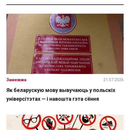
Замежжа
21.07.2026
Як беларускую мову вывучаюць у польскіх
універсітэтах — і навошта гэта сёння