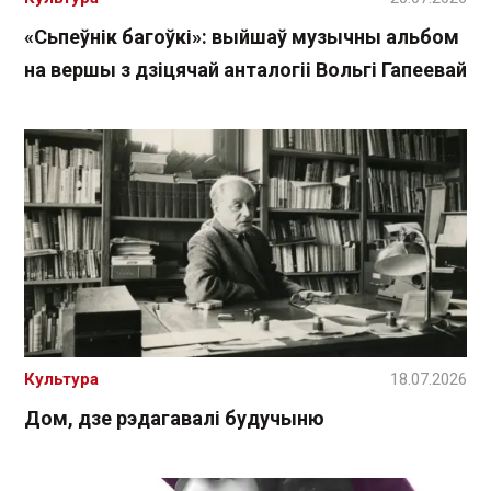
«Сьпеўнік багоўкі»: выйшаў музычны альбом
на вершы з дзіцячай анталогіі Вольгі Гапеевай
Культура
18.07.2026
Дом, дзе рэдагавалі будучыню