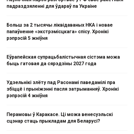
падраздзяленні для ўдараў па Украіне
Больш за 2 тысячы ліквідаваных НКА і новае
папаўненне «экстрэмісцкага» спісу. Хронікі
рэпрэсій 5 жніўня
Еўрапейская супрацьбалістычная сістэма можа
быць гатовая да сярэдзіны 2027 года
Удзельнікі злёту пад Расонамі паведамілі пра
збіццё і прыніжэнні пасля затрыманняў. Хронікі
рэпрэсій 4 жніўня
Перамовы ў Каракасе. Ці можа венесуэльскі
сцэнар стаць прыкладам для Беларусі?