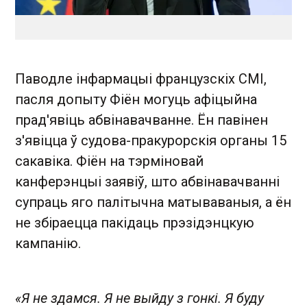
Паводле інфармацыі французскіх СМІ,
пасля допыту Фіён могуць афіцыйна
прад'явіць абвінавачванне. Ён павінен
з'явіцца ў судова-пракурорскія органы 15
сакавіка. Фіён на тэрміновай
канферэнцыі заявіў, што абвінавачванні
супраць яго палітычна матываваныя, а ён
не збіраецца пакідаць прэзідэнцкую
кампанію.
«Я не здамся. Я не выйду з гонкі. Я буду