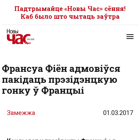
Падтрымайце «Новы Час» сёння!
Каб было што чытаць заўтра
Франсуа Фіён адмовіўся
пакідаць прэзідэнцкую
гонку ў Францыі
Замежжа
01.03.2017