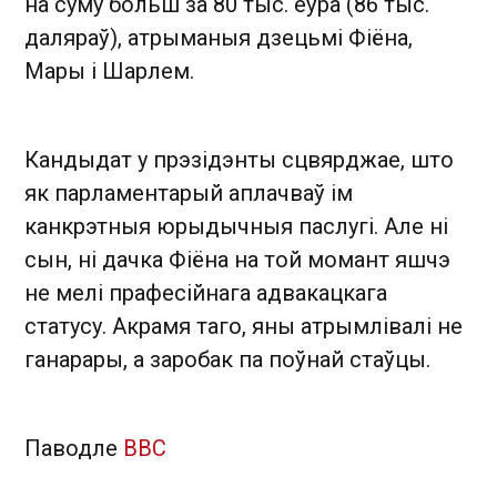
на суму больш за 80 тыс. еўра (86 тыс.
даляраў), атрыманыя дзецьмі Фіёна,
Мары і Шарлем.
Кандыдат у прэзідэнты сцвярджае, што
як парламентарый аплачваў ім
канкрэтныя юрыдычныя паслугі. Але ні
сын, ні дачка Фіёна на той момант яшчэ
не мелі прафесійнага адвакацкага
статусу. Акрамя таго, яны атрымлівалі не
ганарары, а заробак па поўнай стаўцы.
Паводле
BBC