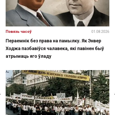
Повязь часоў
01.08.2026
Пераемнік без права на памылку. Як Энвер
Ходжа пазбавіўся чалавека, які павінен быў
атрымаць яго ўладу
Спасылка без VPN