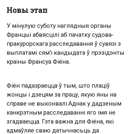
Новы этап
У мінулую суботу наглядныя органы
Францыі абвясцілі аб пачатку судова-
пракурорскага расследавання ў сувязі з
выплатамі сям'і кандыдата ў прэзідэнты
краіны Франсуа Фіёна.
Фіён падазраецца ў тым, што плаціў
жонцы і дзецям за працу, якую яны на
справе не выконвалі.Аднак у дадзеным
канкрэтным расследаванні яго імя не
згадваецца. Гэта важна для Фіёна, які
адмаўляе сваю датычнасьць да