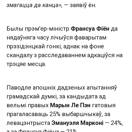
змагацца да канца»,
— заявіў ён.
Былы прэм'ер-міністр
Франсуа Фіён
да
нядаўняга часу лічыўся фаварытам
прэзідэнцкай гонкі, аднак на фоне
скандалу з расследаваннем адкаціўся на
трэцяе месца.
Паводле апошніх дадзеных апытанняў
грамадскай думкі, за кандыдата ад
вельмі правых
Марын Ле Пэн
гатовыя
прагаласаваць 25% выбаршчыкаў, за
левацэнтрыста
Эмануэля Марконі
— 24%,
а за Франсуа Фіёна — 21%.