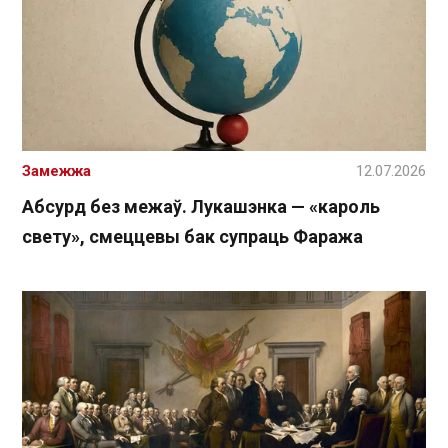
Замежжа
12.07.2026
Абсурд без межаў. Лукашэнка — «кароль
свету», смеццевы бак супраць Фаража