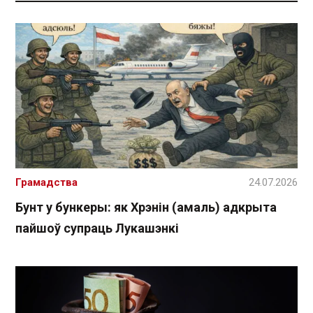
Грамадства
24.07.2026
Бунт у бункеры: як Хрэнін (амаль) адкрыта
пайшоў супраць Лукашэнкі