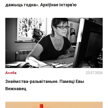
дажыць годна». Архіўнае інтэрв'ю
Асоба
23.07.2026
Знаёмства-разьвітаньне. Памяці Евы
Вежнавец