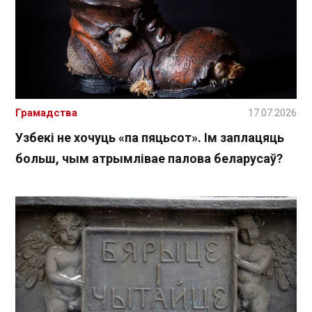
Грамадства
17.07.2026
Узбекі не хочуць «па пяцьсот». Ім заплацяць
больш, чым атрымлівае палова беларусаў?