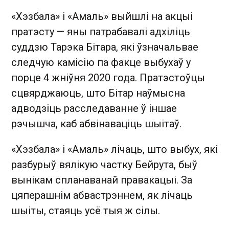
«Хэзбала» і «Амаль» выйшлі на акцыі
пратэсту — яны патрабавалі адхіліць
суддзю Тарэка Бітара, які ўзначальвае
следчую камісію па факце выбухаў у
порце 4 жніўня 2020 года. Пратэстоўцы
сцвярджаюць, што Бітар наўмысна
адводзіць расследаванне ў іншае
рэчышча, каб абвінаваціць шыітаў.
«Хэзбала» і «Амаль» лічаць, што выбух, які
разбурыў вялікую частку Бейрута, быў
вынікам спланаванай правакацыі. За
цяперашнім абвастрэннем, як лічаць
шыіты, стаяць усё тыя ж сілы.