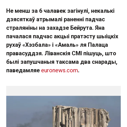
Не менш за 6 чалавек загінулі, некалькі
дзясяткаў атрымалі раненні падчас
страляніны на захадзе Бейрута. Яна
пачалася падчас акцыі пратэсту шыіцкіх
рухаў «Хэзбала» і «Амаль» ля Палаца
правасуддзя. Ліванскія СМІ пішуць, што
былі запушчаныя таксама два снарады,
паведамляе
euronews.com
.