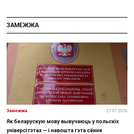
ЗАМЕЖЖА
Замежжа
21.07.2026
Як беларускую мову вывучаюць у польскіх
універсітэтах — і навошта гэта сёння