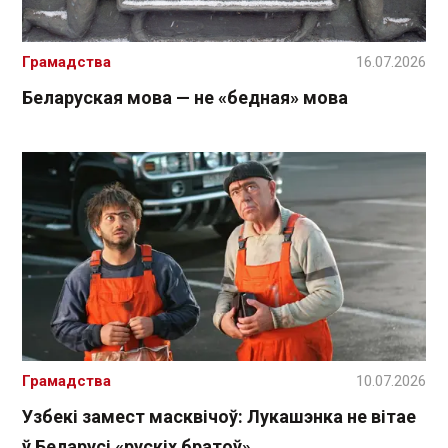
Грамадства
16.07.2026
Беларуская мова — не «бедная» мова
Грамадства
10.07.2026
Узбекі замест масквічоў: Лукашэнка не вітае
ў Беларусі «рускіх братоў»