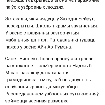
па ўсіх узброеных людзях.
Эстакады, якія вядуць у Заходні Бейрут,
перакрытыя. Школы і крамы зачыненыя.
У раёне страляніны разгорнутыя
мабільныя шпіталі. Ратавальнікі тушаць
пажар у раёне Айн Ар-Румана.
Савет Бяспекі Лівана правёў экстранае
пасяджэнне. Прэм'ер-міністр Наджыб
Мікаці заклікаў да захавання
грамадзянскага міру, каб не дапусціць
спаўзання краіны да міжусобіцы.
Расследаваннем узброеных сутыкненняў
зоймецца ваенная разведка.