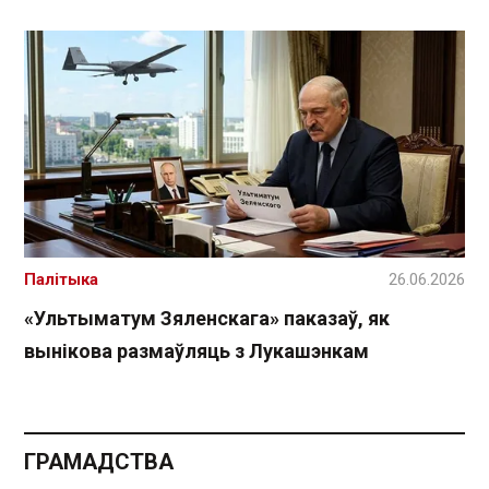
Палітыка
26.06.2026
«Ультыматум Зяленскага» паказаў, як
вынікова размаўляць з Лукашэнкам
ГРАМАДСТВА