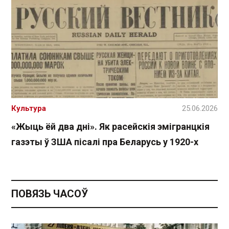
Культура
25.06.2026
«Жыць ёй два дні». Як расейскія эмігранцкія
газэты ў ЗША пісалі пра Беларусь у 1920-х
ПОВЯЗЬ ЧАСОЎ