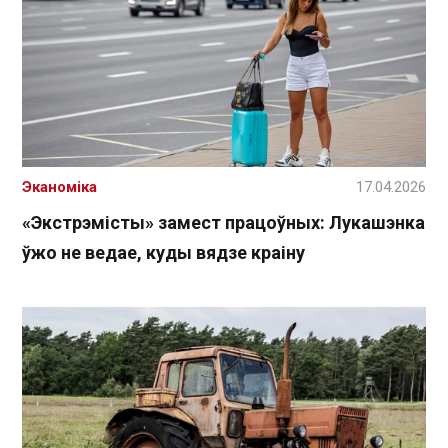
Эканоміка
17.04.2026
«Экстрэмісты» замест працоўных: Лукашэнка
ўжо не ведае, куды вядзе краіну