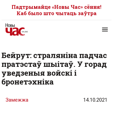
Падтрымайце «Новы Час» сёння!
Каб было што чытаць заўтра
Бейрут: страляніна падчас
пратэстаў шыітаў. У горад
уведзеныя войскі і
бронетэхніка
Замежжа
14.10.2021