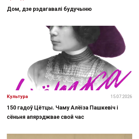
Дом, дзе рэдагавалі будучыню
Культура
15.07.2026
150 гадоў Цётцы. Чаму Алёіза Пашкевіч і
сёньня апярэджвае свой час