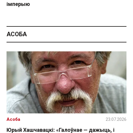
імперыю
АСОБА
Асоба
23.07.2026
Юрый Хашчавацкі: «Галоўнае — дажыць, і