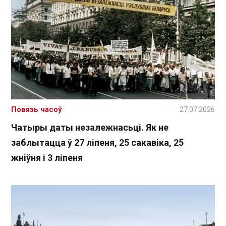
Повязь часоў
27.07.2026
Чатыры даты незалежнасьці. Як не
заблытацца ў 27 ліпеня, 25 сакавіка, 25
жніўня і 3 ліпеня