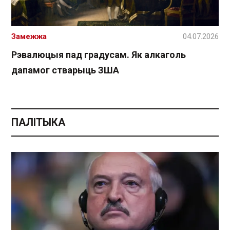
Замежжа
04.07.2026
Рэвалюцыя пад градусам. Як алкаголь
дапамог стварыць ЗША
ПАЛІТЫКА