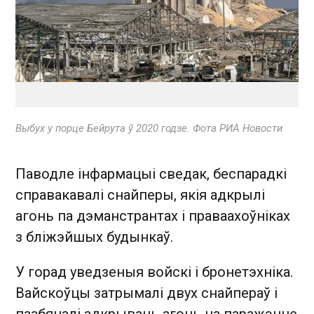
Выбух у порце Бейрута ў 2020 годзе. Фота РИА Новости
Паводле інфармацыі сведак, беспарадкі
справакавалі снайперы, якія адкрылі
агонь па дэманстрантах і праваахоўніках
з бліжэйшых будынкаў.
У горад уведзеныя войскі і бронетэхніка.
Вайскоўцы затрымалі двух снайпераў і
паабяцалі адкрываць агонь на паражэнне