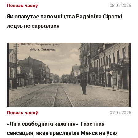
Повязь часоў
08.07.2026
Як славутае паломніцтва Радзівіла Сіроткі
ледзь не сарвалася
Повязь часоў
07.07.2026
«Ліга свабоднага кахання». Газетная
сенсацыя, якая праславіла Менск на ўсю