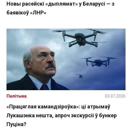
Новы расейскі «дыплямат» у Беларусі — з
баявікоў «ЛНР»
Палітыка
03.07.2026
«Працяглая камандзіроўка»: ці атрымаў
Лукашэнка нешта, апроч экскурсіі ў бункер
Пуціна?