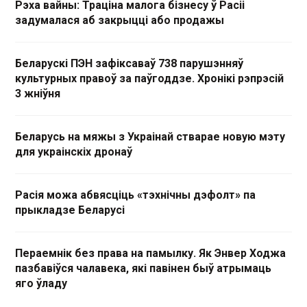
Рэха вайны: Траціна малога бізнесу ў Расіі
задумалася аб закрыцці або продажы
Беларускі ПЭН зафіксаваў 738 парушэнняў
культурных правоў за паўгоддзе. Хронікі рэпрэсій
3 жніўня
Беларусь на мяжы з Украінай стварае новую мэту
для украінскіх дронаў
Расія можа абвясціць «тэхнічны дэфолт» па
прыкладзе Беларусі
Пераемнік без права на памылку. Як Энвер Ходжа
пазбавіўся чалавека, які павінен быў атрымаць
яго ўладу