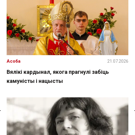
Асоба
21.07.2026
Вялікі кардынал, якога прагнулі забіць
камуністы і нацысты
Спасылка без VPN