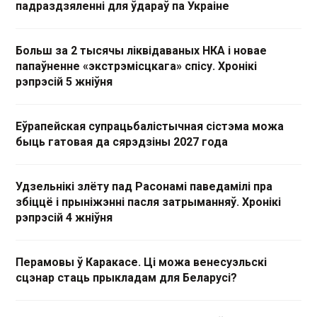
падраздзяленні для ўдараў па Украіне
Больш за 2 тысячы ліквідаваных НКА і новае
папаўненне «экстрэмісцкага» спісу. Хронікі
рэпрэсій 5 жніўня
Еўрапейская супрацьбалістычная сістэма можа
быць гатовая да сярэдзіны 2027 года
Удзельнікі злёту пад Расонамі паведамілі пра
збіццё і прыніжэнні пасля затрыманняў. Хронікі
рэпрэсій 4 жніўня
Перамовы ў Каракасе. Ці можа венесуэльскі
сцэнар стаць прыкладам для Беларусі?