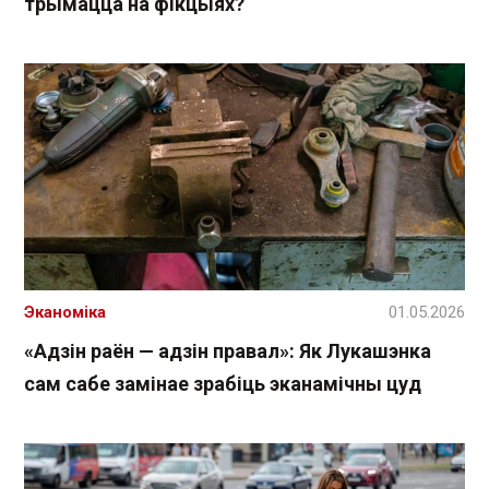
трымацца на фікцыях?
Эканоміка
01.05.2026
«Адзін раён — адзін правал»: Як Лукашэнка
сам сабе замінае зрабіць эканамічны цуд