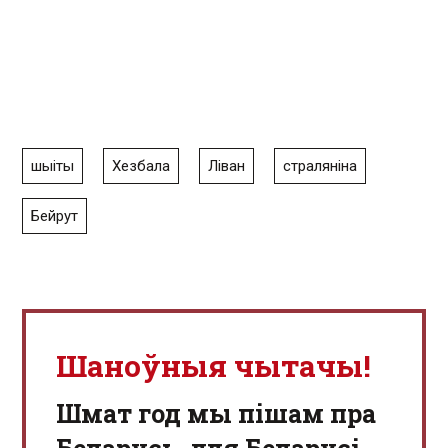
шыіты
Хезбала
Ліван
страляніна
Бейрут
Шаноўныя чытачы!
Шмат год мы пішам пра