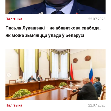
Палітыка
22.07.2026
Пасьля Лукашэнкі – не абавязкова свабода.
Як можа зьмяніцца ўлада ў Беларусі
Палітыка
22.07.2026