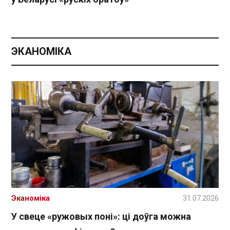
ЭКАНОМІКА
Эканоміка
31.07.2026
У свеце «ружовых поні»: ці доўга можна