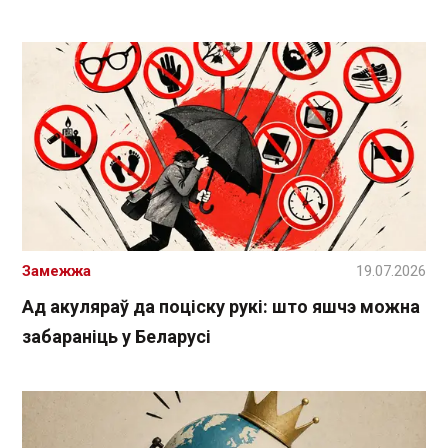
Замежжа
19.07.2026
Ад акуляраў да поціску рукі: што яшчэ можна
забараніць у Беларусі