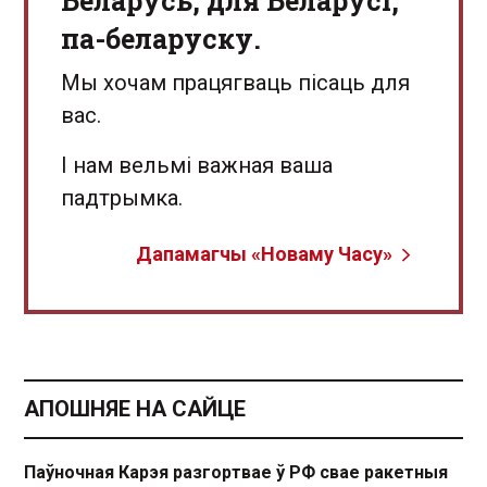
Беларусь, для Беларусі,
па-беларуску.
Мы хочам працягваць пісаць для
вас.
І нам вельмі важная ваша
падтрымка.
Дапамагчы «Новаму Часу»
АПОШНЯЕ НА САЙЦЕ
Паўночная Карэя разгортвае ў РФ свае ракетныя