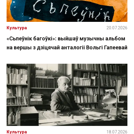
Культура
20.07.2026
«Сьпеўнік багоўкі»: выйшаў музычны альбом
на вершы з дзіцячай анталогіі Вольгі Гапеевай
Культура
18.07.2026