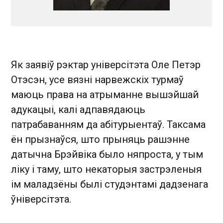
Як заявіў рэктар універсітэта Оле Петэр
Отэсэн, усе вязні нарвежскіх турмаў
маюць права на атрыманне вышэйшай
адукацыі, калі адпавядаюць
патрабаванням да абітурыентаў. Таксама
ён прызнаўся, што прыняць рашэнне
датычна Брэйвіка было няпроста, у тым
ліку і таму, што некаторыя застрэленыя
ім маладзёны былі студэнтамі дадзенага
ўніверсітэта.