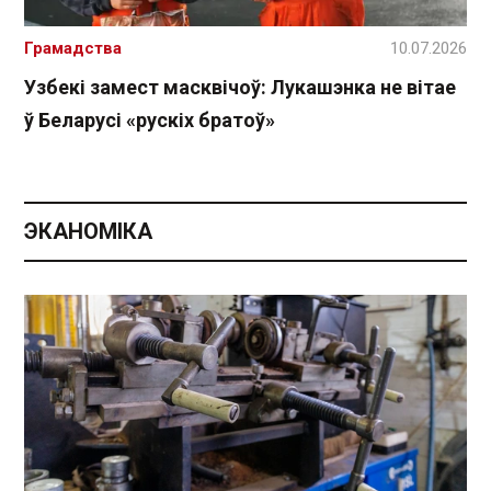
Грамадства
10.07.2026
Узбекі замест масквічоў: Лукашэнка не вітае
ў Беларусі «рускіх братоў»
ЭКАНОМІКА