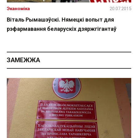
Эканоміка
20.07.2015
Віталь Рымашэўскі. Нямецкі вопыт для
рэфармавання беларускіх дзяржгігантаў
ЗАМЕЖЖА