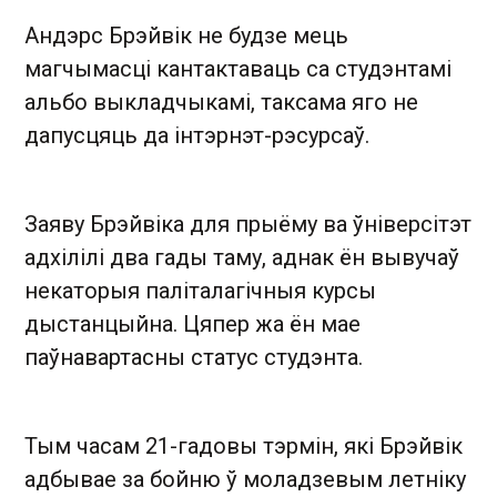
Андэрс Брэйвік не будзе мець
магчымасці кантактаваць са студэнтамі
альбо выкладчыкамі, таксама яго не
дапусцяць да інтэрнэт-рэсурсаў.
Заяву Брэйвіка для прыёму ва ўніверсітэт
адхілілі два гады таму, аднак ён вывучаў
некаторыя паліталагічныя курсы
дыстанцыйна. Цяпер жа ён мае
паўнавартасны статус студэнта.
Тым часам 21-гадовы тэрмін, які Брэйвік
адбывае за бойню ў моладзевым летніку