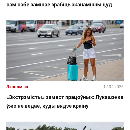
сам сабе замінае зрабіць эканамічны цуд
Эканоміка
17.04.2026
«Экстрэмісты» замест працоўных: Лукашэнка
ўжо не ведае, куды вядзе краіну