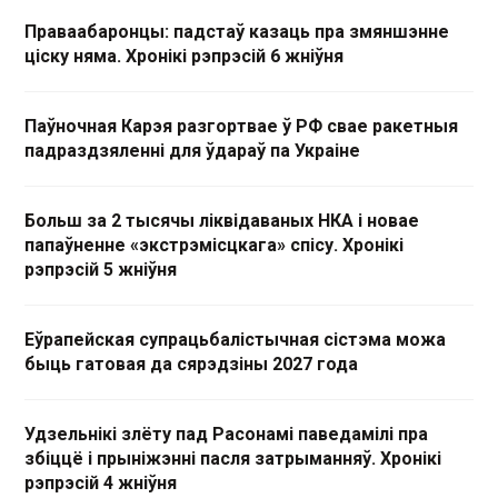
Праваабаронцы: падстаў казаць пра змяншэнне
ціску няма. Хронікі рэпрэсій 6 жніўня
Паўночная Карэя разгортвае ў РФ свае ракетныя
падраздзяленні для ўдараў па Украіне
Больш за 2 тысячы ліквідаваных НКА і новае
папаўненне «экстрэмісцкага» спісу. Хронікі
рэпрэсій 5 жніўня
Еўрапейская супрацьбалістычная сістэма можа
быць гатовая да сярэдзіны 2027 года
Удзельнікі злёту пад Расонамі паведамілі пра
збіццё і прыніжэнні пасля затрыманняў. Хронікі
рэпрэсій 4 жніўня