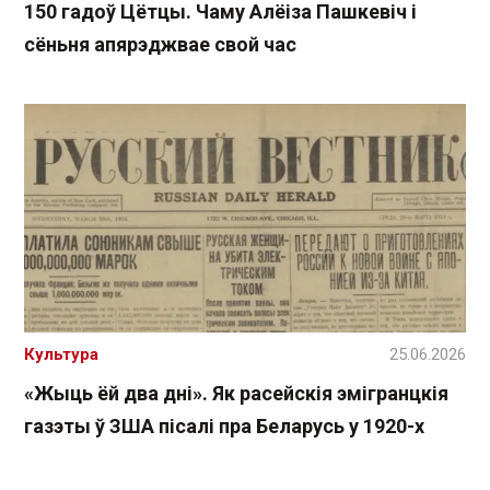
150 гадоў Цётцы. Чаму Алёіза Пашкевіч і
сёньня апярэджвае свой час
Культура
25.06.2026
«Жыць ёй два дні». Як расейскія эмігранцкія
газэты ў ЗША пісалі пра Беларусь у 1920-х