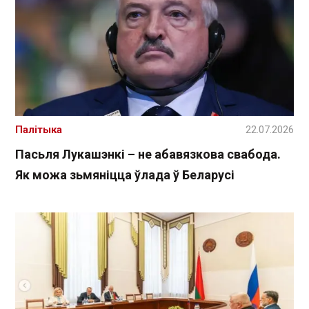
Палітыка
22.07.2026
Пасьля Лукашэнкі – не абавязкова свабода.
Як можа зьмяніцца ўлада ў Беларусі