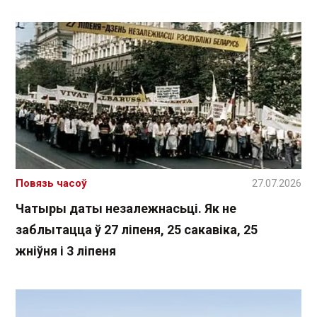
Повязь часоў
27.07.2026
Чатыры даты незалежнасьці. Як не
заблытацца ў 27 ліпеня, 25 сакавіка, 25
жніўня і 3 ліпеня