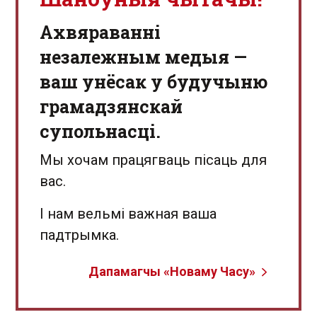
Aхвяраванні
незалежным медыя —
ваш унёсак у будучыню
грамадзянскай
супольнасці.
Мы хочам працягваць пісаць для
вас.
І нам вельмі важная ваша
падтрымка.
Дапамагчы «Новаму Часу»