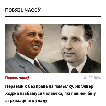
ПОВЯЗЬ ЧАСОЎ
Повязь часоў
01.08.2026
Пераемнік без права на памылку. Як Энвер
Ходжа пазбавіўся чалавека, які павінен быў
атрымаць яго ўладу