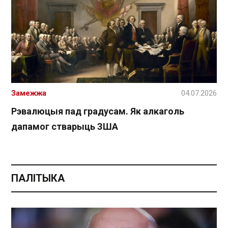
Замежжа
04.07.2026
Рэвалюцыя пад градусам. Як алкаголь
дапамог стварыць ЗША
ПАЛІТЫКА