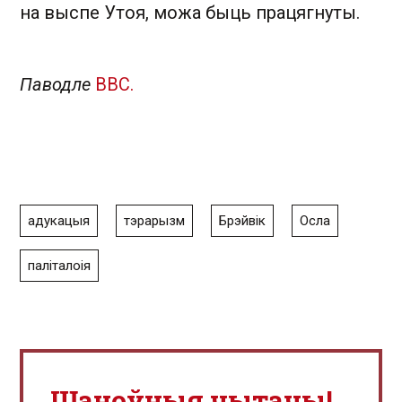
на выспе Утоя, можа быць працягнуты.
Паводле
BBC.
адукацыя
тэрарызм
Брэйвік
Осла
паліталоія
Шаноўныя чытачы!