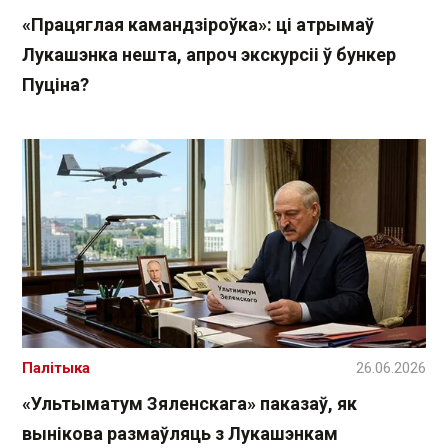
«Працяглая камандзіроўка»: ці атрымаў
Лукашэнка нешта, апроч экскурсіі ў бункер
Пуціна?
Палітыка
26.06.2026
«Ультыматум Зяленскага» паказаў, як
вынікова размаўляць з Лукашэнкам