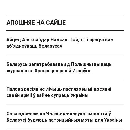
АПОШНЯЕ НА САЙЦЕ
Айцец Аляксандар Надсан. Той, хто працягвае
аб'ядноўваць беларусаў
Беларусь запатрабавала ад Польшчы выдаць
журналіста. Хронікі рэпрэсій 7 жніўня
Палова расіян не лічыць паспяховымі дзеянні
сваёй арміі ў вайне супраць Украіны
Са спадзевам на Чалавека-павука: навошта ў
Беларусі будуюць патэнцыйныя мэты для Украіны