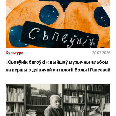
Культура
20.07.2026
«Сьпеўнік багоўкі»: выйшаў музычны альбом
на вершы з дзіцячай анталогіі Вольгі Гапеевай