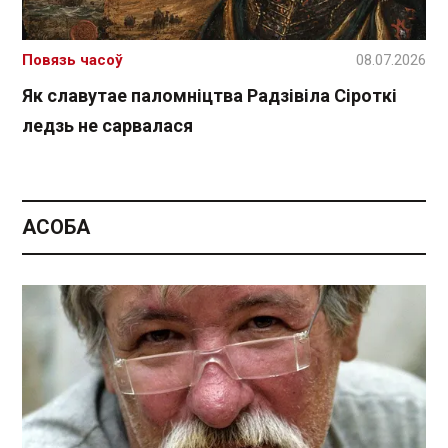
Повязь часоў
08.07.2026
Як славутае паломніцтва Радзівіла Сіроткі
ледзь не сарвалася
АСОБА