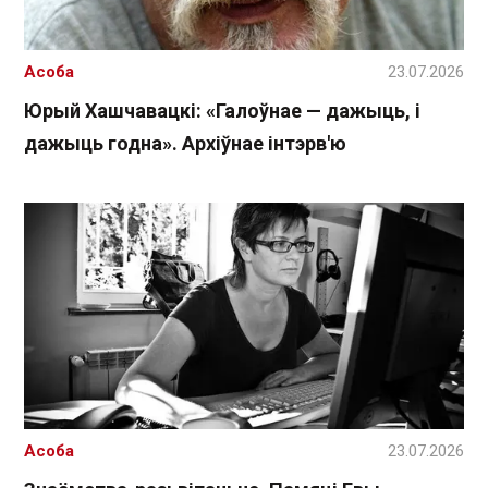
Асоба
23.07.2026
Юрый Хашчавацкі: «Галоўнае — дажыць, і
дажыць годна». Архіўнае інтэрв'ю
Асоба
23.07.2026