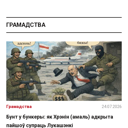
ГРАМАДСТВА
Грамадства
24.07.2026
Бунт у бункеры: як Хрэнін (амаль) адкрыта
пайшоў супраць Лукашэнкі