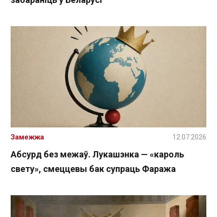
Замежжа
12.07.2026
Абсурд без межаў. Лукашэнка — «кароль
свету», смеццевы бак супраць Фаража