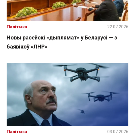
Палітыка
22.07.2026
Новы расейскі «дыплямат» у Беларусі — з
баявікоў «ЛНР»
Палітыка
03.07.2026