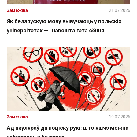
Замежжа
21.07.2026
Як беларускую мову вывучаюць у польскіх
універсітэтах — і навошта гэта сёння
Замежжа
19.07.2026
Ад акуляраў да поціску рукі: што яшчэ можна
забараніць у Беларусі