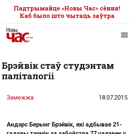
Падтрымайце «Новы Час» сёння!
Каб было што чытаць заўтра
Брэйвік стаў студэнтам
паліталогіі
Замежжа
18.07.2015
Андэрс Берынг Брэйвік, які адбывае 21-
гадовы тэрмін за забойства 77 чалавек у