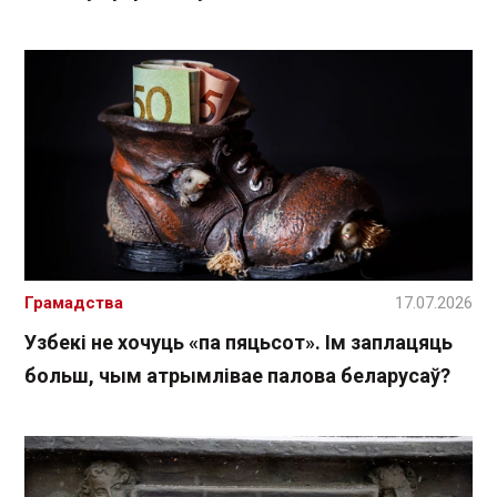
Грамадства
17.07.2026
Узбекі не хочуць «па пяцьсот». Ім заплацяць
больш, чым атрымлівае палова беларусаў?