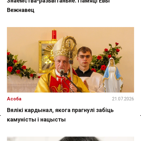
Знаёмства-разьвітаньне. Памяці Евы
Вежнавец
Асоба
21.07.2026
Вялікі кардынал, якога прагнулі забіць
камуністы і нацысты
Спасылка без VPN