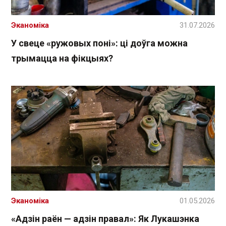
Эканоміка
31.07.2026
У свеце «ружовых поні»: ці доўга можна
трымацца на фікцыях?
Эканоміка
01.05.2026
«Адзін раён — адзін правал»: Як Лукашэнка