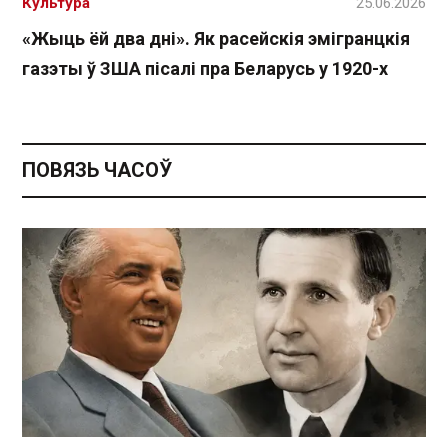
Культура
25.06.2026
«Жыць ёй два дні». Як расейскія эмігранцкія
газэты ў ЗША пісалі пра Беларусь у 1920-х
ПОВЯЗЬ ЧАСОЎ