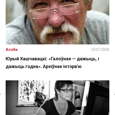
Асоба
23.07.2026
Юрый Хашчавацкі: «Галоўнае — дажыць, і
дажыць годна». Архіўнае інтэрв'ю
Спасылка без VPN