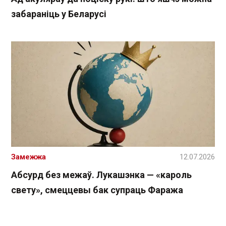
забараніць у Беларусі
Замежжа
12.07.2026
Абсурд без межаў. Лукашэнка — «кароль
свету», смеццевы бак супраць Фаража