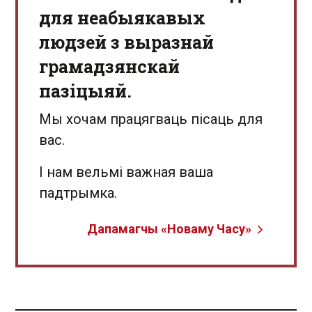
для неабыякавых
людзей з выразнай
грамадзянскай
пазіцыяй.
Мы хочам працягваць пісаць для
вас.
І нам вельмі важная ваша
падтрымка.
Дапамагчы «Новаму Часу»