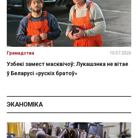
Грамадства
10.07.2026
Узбекі замест масквічоў: Лукашэнка не вітае
ў Беларусі «рускіх братоў»
ЭКАНОМІКА