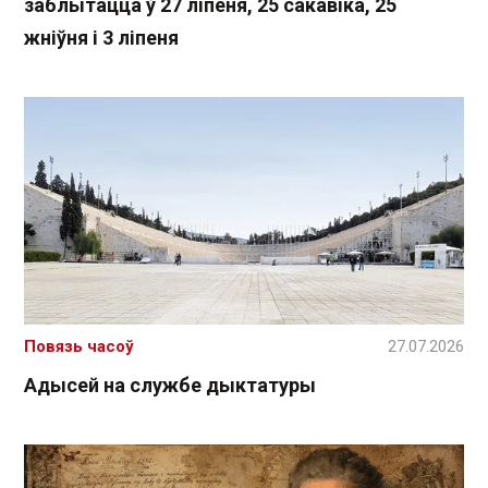
заблытацца ў 27 ліпеня, 25 сакавіка, 25
жніўня і 3 ліпеня
Повязь часоў
27.07.2026
Адысей на службе дыктатуры