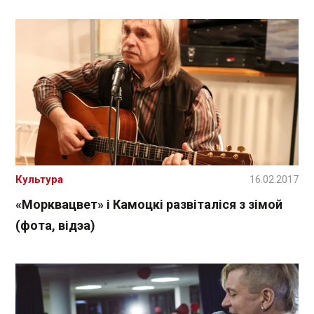
Культура
16.02.2017
«Морквацвет» і Камоцкі развіталіся з зімой
(фота, відэа)