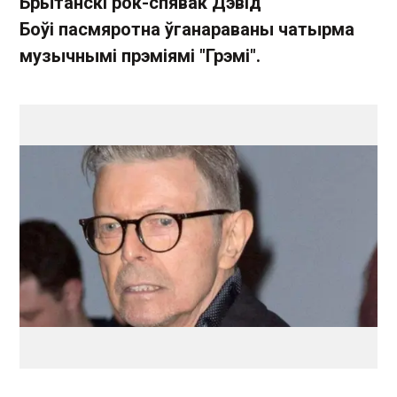
Брытанскі рок-спявак Дэвід
Боўі пасмяротна ўганараваны чатырма
музычнымі прэміямі "Грэмі".