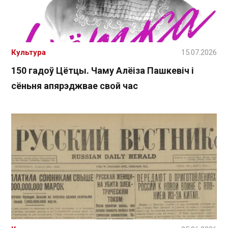
Культура
15.07.2026
150 гадоў Цётцы. Чаму Алёіза Пашкевіч і
сёньня апярэджвае свой час