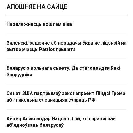
АПОШНЯЕ НА САЙЦЕ
Незалежнасць коштам піва
Зяленскі: рашэнне аб перадачы Украіне ліцэнзій на
вытворчасць Patriot прынята
Беларус з вольнага сьвету. Да стагодзьдзя Янкі
Запрудніка
Сенат ЗША падтрымаў законапраект Ліндсі Грэма
аб «пякельных» санкцыях супраць РФ
Айцец Аляксандар Надсан. Той, хто працягвае
аб'ядноўваць беларусаў