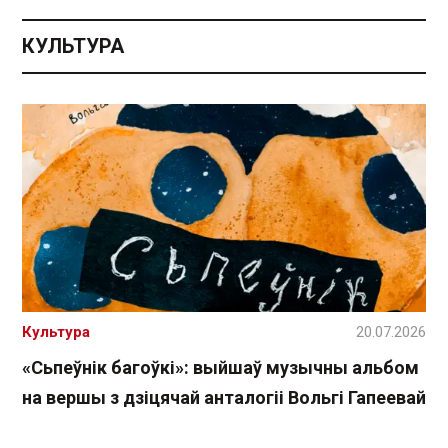
КУЛЬТУРА
Культура
20.07.2026
«Сьпеўнік багоўкі»: выйшаў музычны альбом
на вершы з дзіцячай анталогіі Вольгі Гапеевай