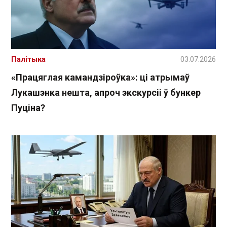
Палітыка
03.07.2026
«Працяглая камандзіроўка»: ці атрымаў
Лукашэнка нешта, апроч экскурсіі ў бункер
Пуціна?