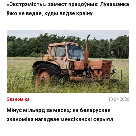
«Экстрэмісты» замест працоўных: Лукашэнка
ўжо не ведае, куды вядзе краіну
Эканоміка
10.04.2026
Мінус мільярд за месяц: як беларуская
эканоміка нагадвае мексіканскі серыял