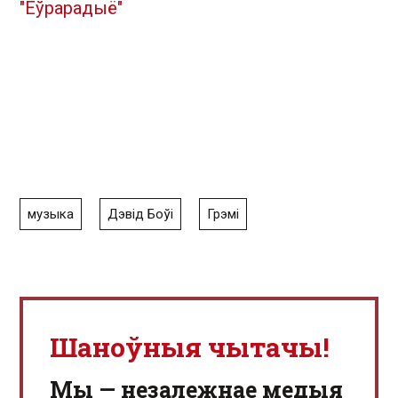
"Еўрарадыё"
музыка
Дэвід Боўі
Грэмі
Шаноўныя чытачы!
Мы — незалежнае медыя