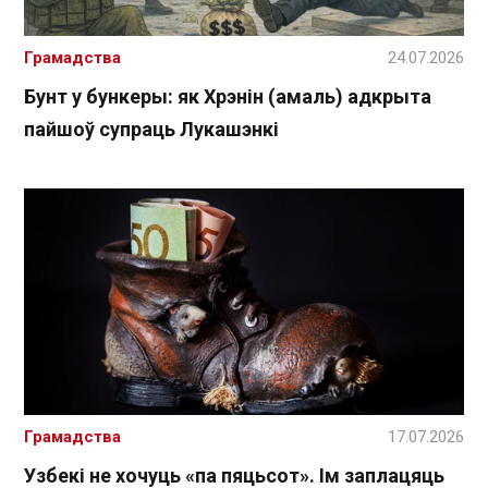
Грамадства
24.07.2026
Бунт у бункеры: як Хрэнін (амаль) адкрыта
пайшоў супраць Лукашэнкі
Грамадства
17.07.2026
Узбекі не хочуць «па пяцьсот». Ім заплацяць