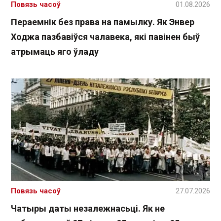
Повязь часоў
01.08.2026
Пераемнік без права на памылку. Як Энвер
Ходжа пазбавіўся чалавека, які павінен быў
атрымаць яго ўладу
Повязь часоў
27.07.2026
Чатыры даты незалежнасьці. Як не