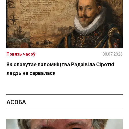
Повязь часоў
08.07.2026
Як славутае паломніцтва Радзівіла Сіроткі
ледзь не сарвалася
АСОБА