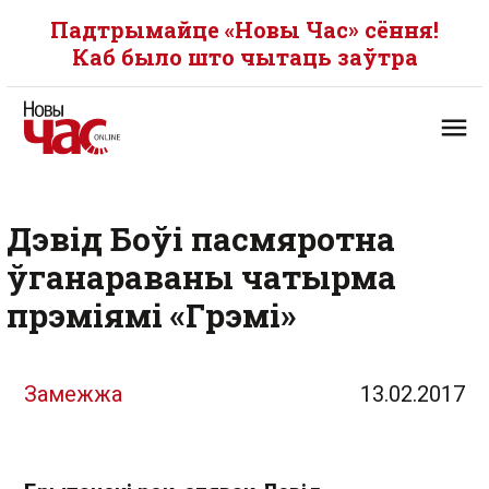
Падтрымайце «Новы Час» сёння!
Каб было што чытаць заўтра
Дэвід Боўі пасмяротна
ўганараваны чатырма
прэміямі «Грэмі»
Замежжа
13.02.2017