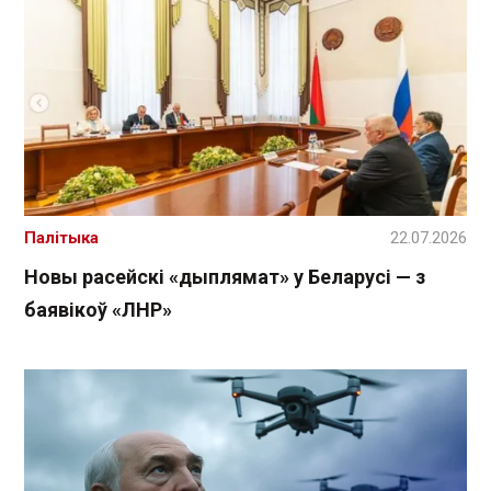
Палітыка
22.07.2026
Новы расейскі «дыплямат» у Беларусі — з
баявікоў «ЛНР»