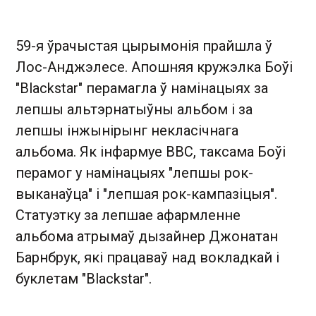
59-я ўрачыстая цырымонія прайшла ў
Лос-Анджэлесе. Апошняя кружэлка Боўі
"Blackstar" перамагла ў намінацыях за
лепшы альтэрнатыўны альбом і за
лепшы інжынірынг некласічнага
альбома. Як інфармуе ВВС, таксама Боўі
перамог у намінацыях "лепшы рок-
выканаўца" і "лепшая рок-кампазіцыя".
Статуэтку за лепшае афармленне
альбома атрымаў дызайнер Джонатан
Барнбрук, які працаваў над вокладкай і
буклетам "Blackstar".