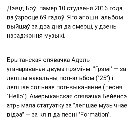
Дэвід Боўі памёр 10 студзеня 2016 года
ва ўзросце 69 гадоў. Яго апошні альбом
выйшаў за два дня да смерці, у дзень
нараджэння музыкі.
Брытанская спявачка Адэль
уганараваная двума прэміямі "Грэмі" — за
лепшы вакальны поп-альбом ("25") і
лепшае сольнае поп-выкананне (песня
"Hello"). Амерыканская спявачка Бейёнсэ
атрымала статуэтку за "лепшае музычнае
відэа" — за кліп да песні "Formation".