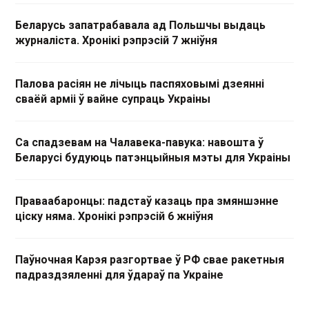
Беларусь запатрабавала ад Польшчы выдаць
журналіста. Хронікі рэпрэсій 7 жніўня
Палова расіян не лічыць паспяховымі дзеянні
сваёй арміі ў вайне супраць Украіны
Са спадзевам на Чалавека-павука: навошта ў
Беларусі будуюць патэнцыйныя мэты для Украіны
Праваабаронцы: падстаў казаць пра змяншэнне
ціску няма. Хронікі рэпрэсій 6 жніўня
Паўночная Карэя разгортвае ў РФ свае ракетныя
падраздзяленні для ўдараў па Украіне