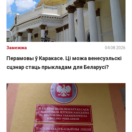
Замежжа
04.08.2026
Перамовы ў Каракасе. Ці можа венесуэльскі
сцэнар стаць прыкладам для Беларусі?