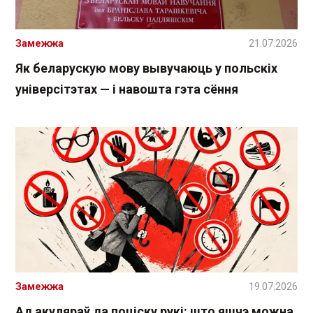
Замежжа
21.07.2026
Як беларускую мову вывучаюць у польскіх
універсітэтах — і навошта гэта сёння
Замежжа
19.07.2026
Ад акуляраў да поціску рукі: што яшчэ можна