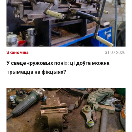
Эканоміка
31.07.2026
У свеце «ружовых поні»: ці доўга можна
трымацца на фікцыях?