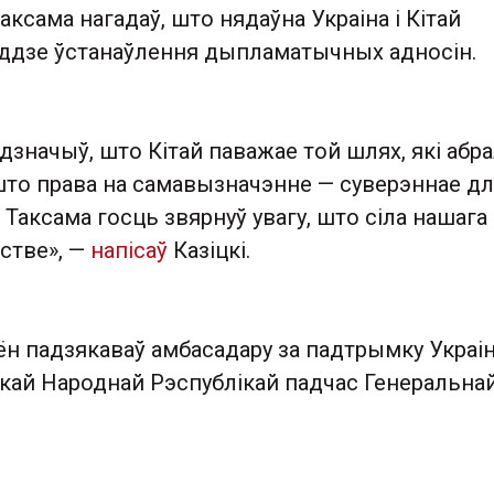
аксама нагадаў, што нядаўна Украіна і Кітай
оддзе ўстанаўлення дыпламатычных адносін.
дзначыў, што Кітай паважае той шлях, які абра
 што права на самавызначэнне — суверэннае д
 Таксама госць звярнуў увагу, што сіла нашага
нстве», —
напісаў
Казіцкі.
 ён падзякаваў амбасадару за падтрымку Украі
скай Народнай Рэспублікай падчас Генеральна