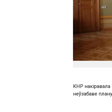
КНР накіравала 
неўзабаве плану