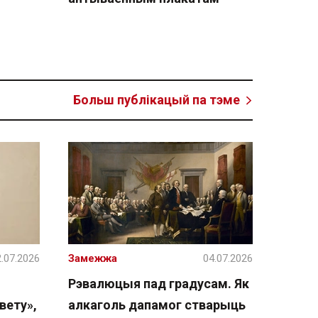
Больш публікацый па тэме
.07.2026
Замежжа
04.07.2026
Рэвалюцыя пад градусам. Як
вету»,
алкаголь дапамог стварыць