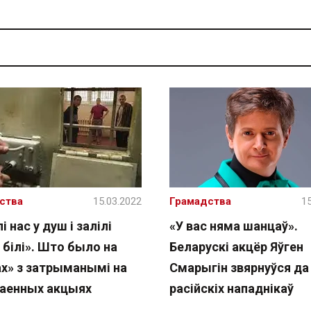
ства
15.03.2022
Грамадства
15
і нас у душ і залілі
«У вас няма шанцаў».
 білі». Што было на
Беларускі акцёр Яўген
ах» з затрыманымі на
Смарыгін звярнуўся да
аенных акцыях
расійскіх нападнікаў