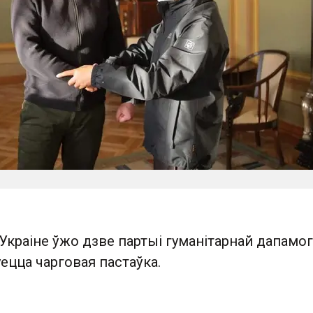
Украіне ўжо дзве партыі гуманітарнай дапамогі
ецца чарговая пастаўка.