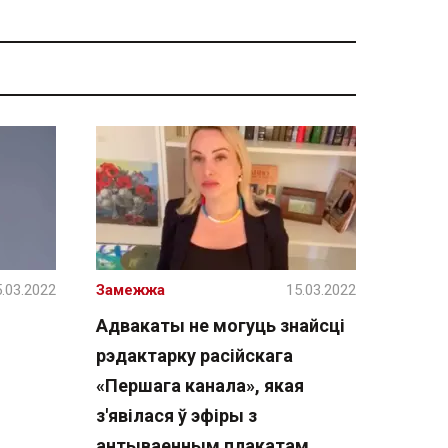
.03.2022
Замежжа
15.03.2022
Адвакаты не могуць знайсці
рэдактарку расійскага
«Першага канала», якая
з'явілася ў эфіры з
антываенным плакатам