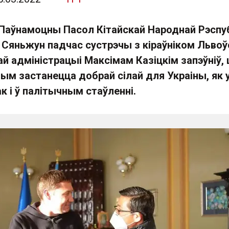
Паўнамоцны Пасол Кітайскай Народнай Рэспуб
ь Сяньжун падчас сустрэчы з кіраўніком Львоў
й адміністрацыі Максімам Казіцкім запэўніў,
шым застанецца добрай сілай для Украіны, як 
к і ў палітычным стаўленні.