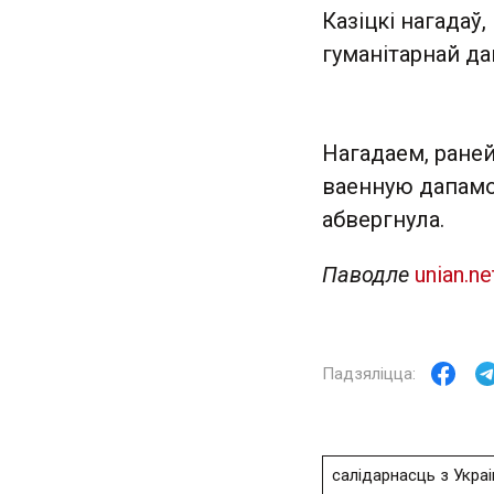
Казіцкі нагадаў
гуманітарнай да
Нагадаем, раней
ваенную дапамо
абвергнула.
Паводле
unian.ne
салідарнасць з Украі