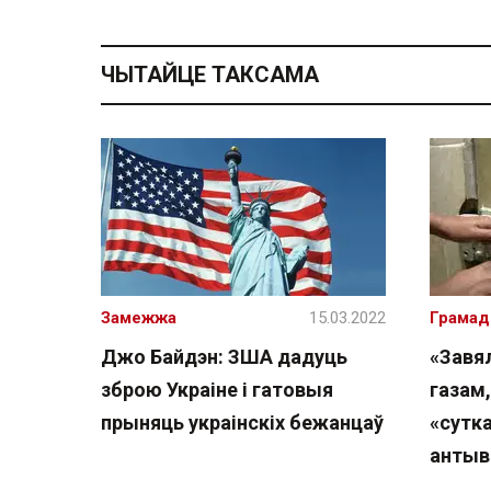
ЧЫТАЙЦЕ ТАКСАМА
Замежжа
15.03.2022
Грамад
Джо Байдэн: ЗША дадуць
«Завял
зброю Украіне і гатовыя
газам,
прыняць украінскіх бежанцаў
«сутк
антыв