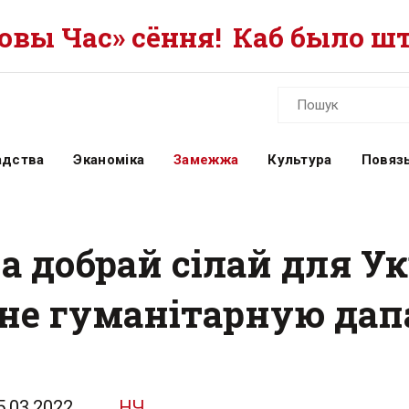
вы Час» сёння!
Каб было шт
адства
Эканоміка
Замежжа
Культура
Повязь
а добрай сілай для У
іне гуманітарную да
5.03.2022
НЧ