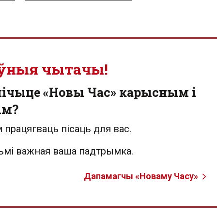
ўныя чытачы!
лічыце «Новы Час» карысным і
ым?
 працягваць пісаць для вас.
льмі важная ваша падтрымка.
Дапамагчы «Новаму Часу»