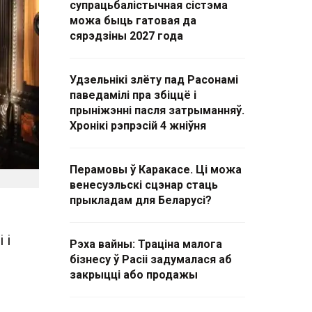
супрацьбалістычная сістэма
можа быць гатовая да
сярэдзіны 2027 года
Удзельнікі злёту пад Расонамі
паведамілі пра збіццё і
прыніжэнні пасля затрыманняў.
Хронікі рэпрэсій 4 жніўня
Перамовы ў Каракасе. Ці можа
венесуэльскі сцэнар стаць
прыкладам для Беларусі?
 і
Рэха вайны: Траціна малога
бізнесу ў Расіі задумалася аб
закрыцці або продажы