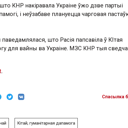
, што КНР накіравала Украіне ўжо дзве партыі
памогі, і неўзабаве плануецца чарговая пастаўк
 паведамлялася, што Расія папсавіла ў КІтая
гу для вайны ва Украіне. МЗС КНР тыя сведча
t
.
Спасылка 
най
Кітай, гуманітарная дапамога