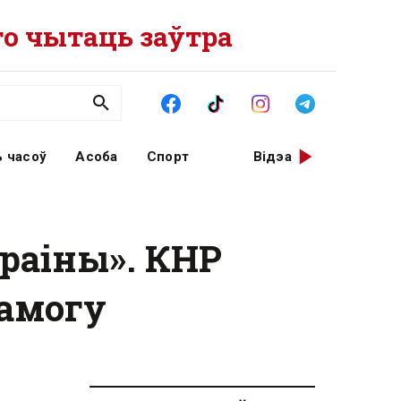
о чытаць заўтра
 часоў
Асоба
Спорт
Відэа
краіны». КНР
памогу