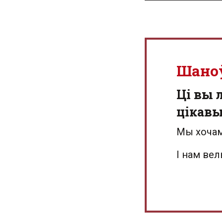
Шано
Ці вы 
цікав
Мы хочам
І нам ве