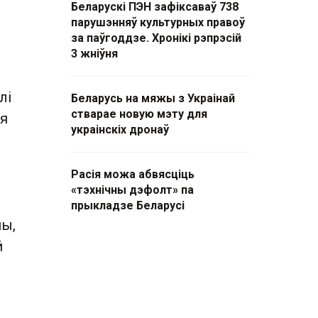
Беларускі ПЭН зафіксаваў 738
парушэнняў культурных правоў
за паўгоддзе. Хронікі рэпрэсій
3 жніўня
лі
Беларусь на мяжы з Украінай
стварае новую мэту для
ля
украінскіх дронаў
Расія можа абвясціць
«тэхнічны дэфолт» па
прыкладзе Беларусі
ны,
й