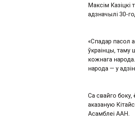
Максім Казіцкі т
адзначылі 30-г
«Спадар пасол а
ўкраінцы, таму
кожнага народа.
народа — у адзі
Са свайго боку,
аказаную Кітай
Асамблеі ААН.