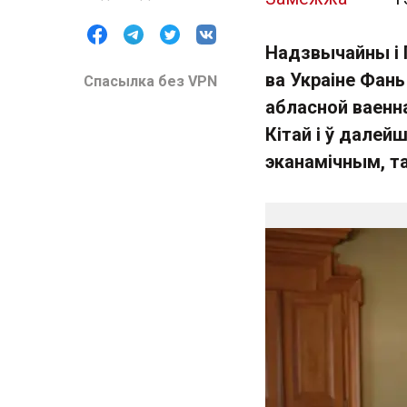
Надзвычайны і 
ва Украіне Фан
Спасылка без VPN
абласной ваенна
Кітай і ў далей
эканамічным, та