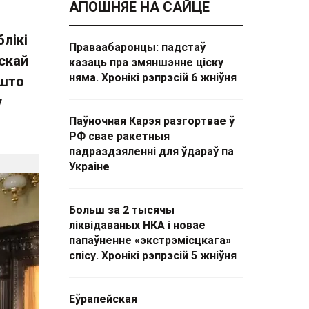
АПОШНЯЕ НА САЙЦЕ
лікі
Праваабаронцы: падстаў
скай
казаць пра змяншэнне ціску
няма. Хронікі рэпрэсій 6 жніўня
 што
у
Паўночная Карэя разгортвае ў
РФ свае ракетныя
падраздзяленні для ўдараў па
Украіне
Больш за 2 тысячы
ліквідаваных НКА і новае
папаўненне «экстрэмісцкага»
спісу. Хронікі рэпрэсій 5 жніўня
Еўрапейская