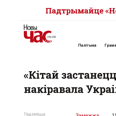
Падтрымайце «Но
Палітыка
Грам
«Кітай застанецц
накіравала Укра
Замежжа
1