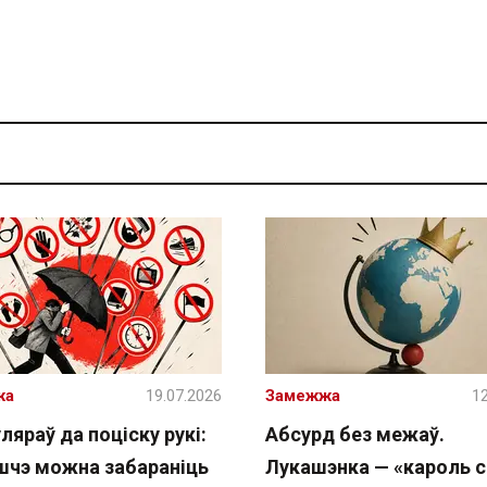
жа
19.07.2026
Замежжа
12
ляраў да поціску рукі:
Абсурд без межаў.
шчэ можна забараніць
Лукашэнка — «кароль с