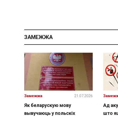
ЗАМЕЖЖА
Замежжа
21.07.2026
Замеж
Як беларускую мову
Ад аку
вывучаюць у польскіх
што я