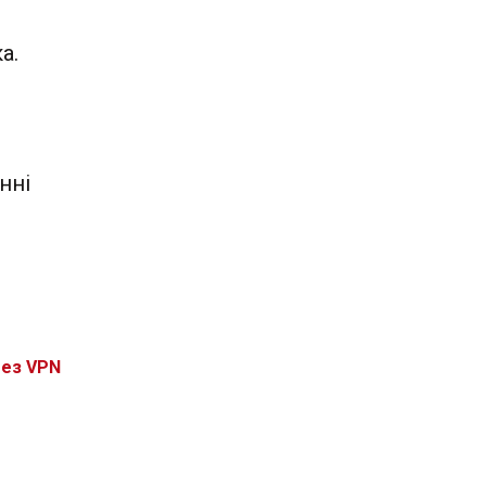
а.
нні
без VPN