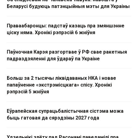
Беларусі будуюць патэнцыйныя мэты для Украіны
Праваабаронцы: падстаў казаць пра змяншэнне
ціску няма. Хронікі рэпрэсій 6 жніўня
Паўночная Карэя разгортвае ў РФ свае ракетныя
падраздзяленні для ўдараў па Украіне
Больш за 2 тысячы ліквідаваных НКА і новае
папаўненне «экстрэмісцкага» спісу. Хронікі
рэпрэсій 5 жніўня
Еўрапейская супрацьбалістычная сістэма можа
быць гатовая да сярэдзіны 2027 года
Удзельнікі злёту пад Расонамі паведамілі пра