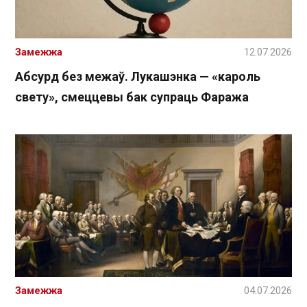
Замежжа
12.07.2026
Абсурд без межаў. Лукашэнка — «кароль
свету», смеццевы бак супраць Фаража
Замежжа
04.07.2026