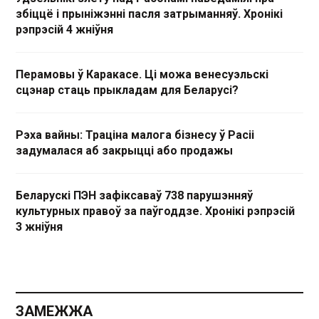
збіццё і прыніжэнні пасля затрыманняў. Хронікі
рэпрэсій 4 жніўня
Перамовы ў Каракасе. Ці можа венесуэльскі
сцэнар стаць прыкладам для Беларусі?
Рэха вайны: Траціна малога бізнесу ў Расіі
задумалася аб закрыцці або продажы
Беларускі ПЭН зафіксаваў 738 парушэнняў
культурных правоў за паўгоддзе. Хронікі рэпрэсій
3 жніўня
ЗАМЕЖЖА