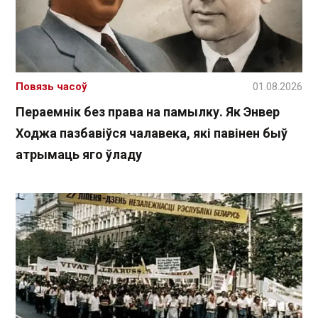
Повязь часоў
01.08.2026
Пераемнік без права на памылку. Як Энвер
Ходжа пазбавіўся чалавека, які павінен быў
атрымаць яго ўладу