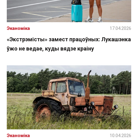
Эканоміка
17.04.2026
«Экстрэмісты» замест працоўных: Лукашэнка
ўжо не ведае, куды вядзе краіну
Эканоміка
10.04.2026