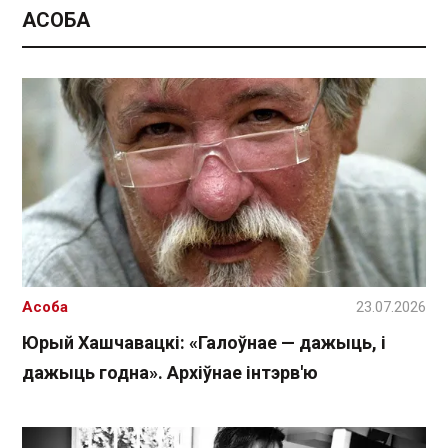
АСОБА
Асоба
23.07.2026
Юрый Хашчавацкі: «Галоўнае — дажыць, і
дажыць годна». Архіўнае інтэрв'ю