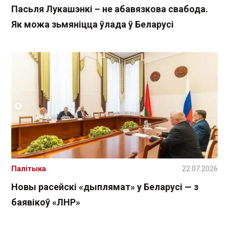
Пасьля Лукашэнкі – не абавязкова свабода.
Як можа зьмяніцца ўлада ў Беларусі
Палітыка
22.07.2026
Новы расейскі «дыплямат» у Беларусі — з
баявікоў «ЛНР»