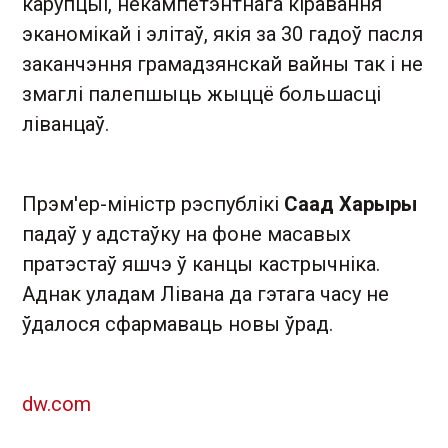
карупцыі, некампетэнтнага кіравання
эканомікай і элітаў, якія за 30 гадоў пасля
заканчэння грамадзянскай вайны так і не
змаглі палепшыць жыццё большасці
ліванцаў.
Прэм'ер-міністр рэспублікі
Саад Харыры
падаў у адстаўку на фоне масавых
пратэстаў яшчэ ў канцы кастрычніка.
Аднак уладам Лівана да гэтага часу не
ўдалося сфармаваць новы ўрад.
dw.com