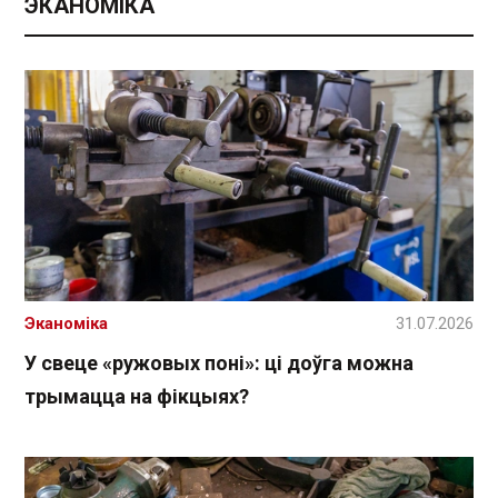
ЭКАНОМІКА
Эканоміка
31.07.2026
У свеце «ружовых поні»: ці доўга можна
трымацца на фікцыях?