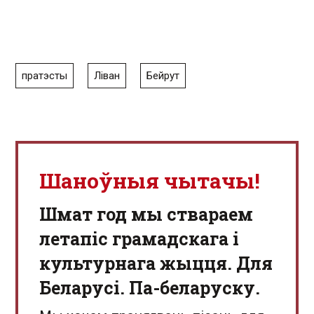
пратэсты
Ліван
Бейрут
Шаноўныя чытачы!
Шмат год мы ствараем
летапіс грамадскага і
культурнага жыцця. Для
Беларусі. Па-беларуску.