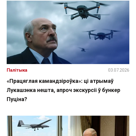
Палітыка
03.07.2026
«Працяглая камандзіроўка»: ці атрымаў
Лукашэнка нешта, апроч экскурсіі ў бункер
Пуціна?