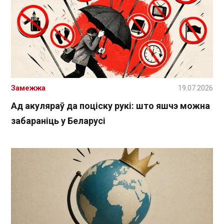
Замежжа
19.07.2026
Ад акуляраў да поціску рукі: што яшчэ можна
забараніць у Беларусі