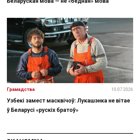
Беларуская мова — не «бедная» мова
Грамадства
10.07.2026
Узбекі замест масквічоў: Лукашэнка не вітае
ў Беларусі «рускіх братоў»