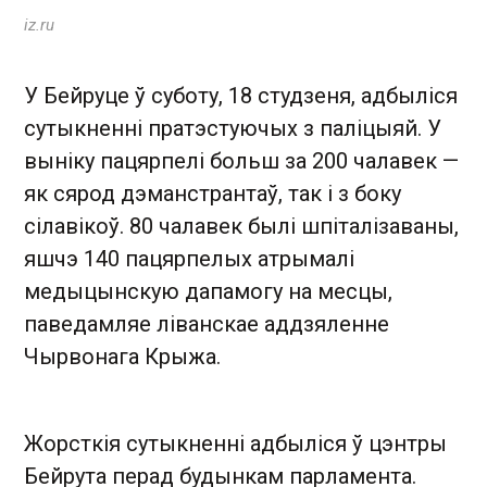
iz.ru
У Бейруце ў суботу, 18 студзеня, адбыліся
сутыкненні пратэстуючых з паліцыяй. У
выніку пацярпелі больш за 200 чалавек —
як сярод дэманстрантаў, так і з боку
сілавікоў. 80 чалавек былі шпіталізаваны,
яшчэ 140 пацярпелых атрымалі
медыцынскую дапамогу на месцы,
паведамляе ліванскае аддзяленне
Чырвонага Крыжа.
Жорсткія сутыкненні адбыліся ў цэнтры
Бейрута перад будынкам парламента.