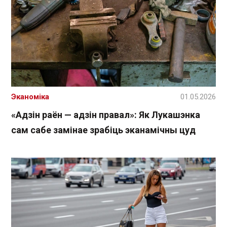
Эканоміка
01.05.2026
«Адзін раён — адзін правал»: Як Лукашэнка
сам сабе замінае зрабіць эканамічны цуд