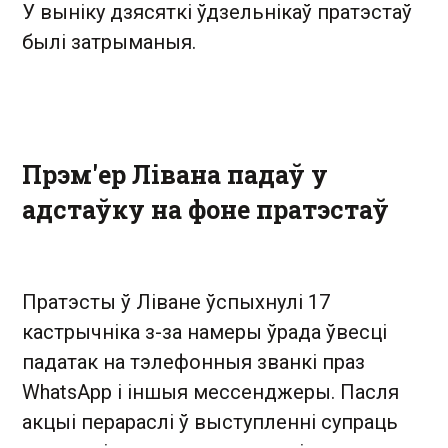
У выніку дзясяткі ўдзельнікаў пратэстаў
былі затрыманыя.
Прэм'ер Лівана падаў у
адстаўку на фоне пратэстаў
Пратэсты ў Ліване ўспыхнулі 17
кастрычніка з-за намеры ўрада ўвесці
падатак на тэлефонныя званкі праз
WhatsApp і іншыя мессенджеры. Пасля
акцыі перараслі ў выступленні супраць