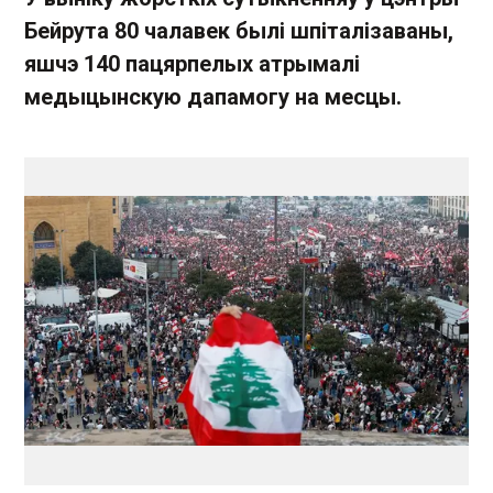
Бейрута 80 чалавек былі шпіталізаваны,
яшчэ 140 пацярпелых атрымалі
медыцынскую дапамогу на месцы.