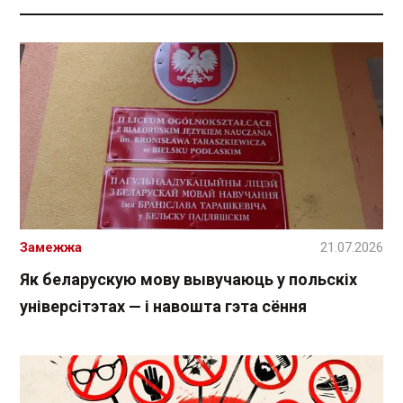
Замежжа
21.07.2026
Як беларускую мову вывучаюць у польскіх
універсітэтах — і навошта гэта сёння