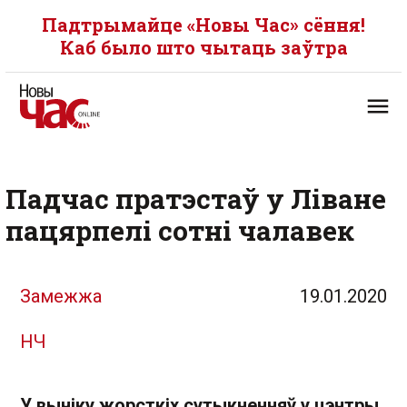
Падтрымайце «Новы Час» сёння!
Каб было што чытаць заўтра
Падчас пратэстаў у Ліване
пацярпелі сотні чалавек
Замежжа
19.01.2020
НЧ
У выніку жорсткіх сутыкненняў у цэнтры