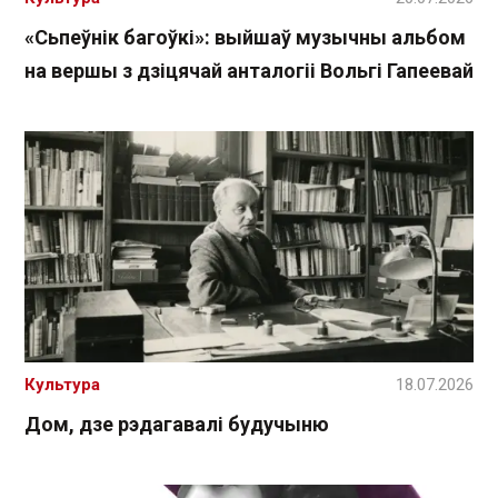
«Сьпеўнік багоўкі»: выйшаў музычны альбом
на вершы з дзіцячай анталогіі Вольгі Гапеевай
Культура
18.07.2026
Дом, дзе рэдагавалі будучыню