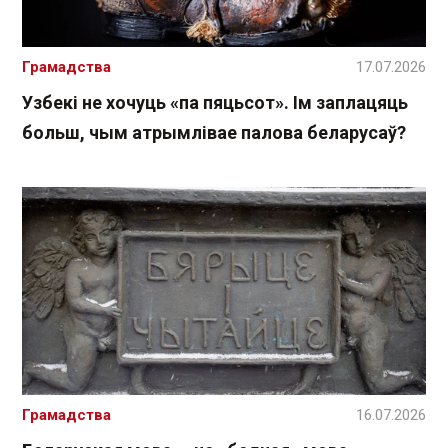
Грамадства
17.07.2026
Узбекі не хочуць «па пяцьсот». Ім заплацяць
больш, чым атрымлівае палова беларусаў?
Грамадства
16.07.2026