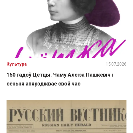
Культура
15.07.2026
150 гадоў Цётцы. Чаму Алёіза Пашкевіч і
сёньня апярэджвае свой час