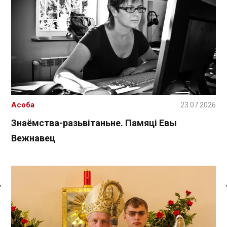
Асоба
23.07.2026
Знаёмства-разьвітаньне. Памяці Евы
Вежнавец
Спасылка без VPN