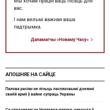
Мы хочам працягваць пісаць для
вас.
І нам вельмі важная ваша
падтрымка.
Дапамагчы «Новаму Часу»
АПОШНЯЕ НА САЙЦЕ
Палова расіян не лічыць паспяховымі дзеянні
сваёй арміі ў вайне супраць Украіны
Са спадзевам на Чалавека-павука: навошта ў