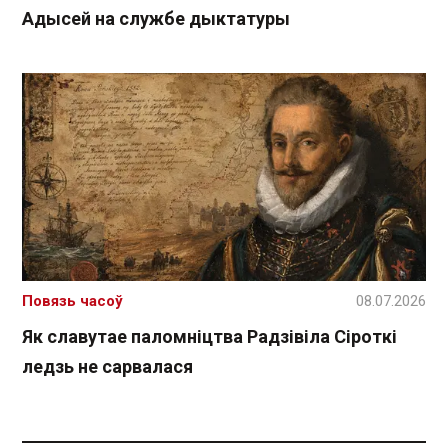
Адысей на службе дыктатуры
Повязь часоў
08.07.2026
Як славутае паломніцтва Радзівіла Сіроткі
ледзь не сарвалася