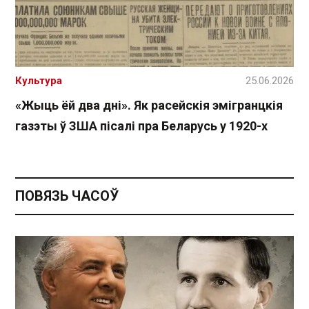
Культура
25.06.2026
«Жыць ёй два дні». Як расейскія эмігранцкія
газэты ў ЗША пісалі пра Беларусь у 1920-х
ПОВЯЗЬ ЧАСОЎ