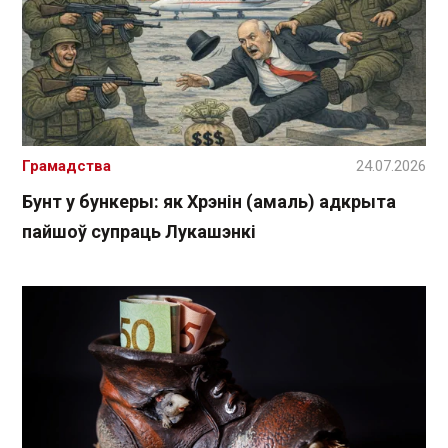
Грамадства
24.07.2026
Бунт у бункеры: як Хрэнін (амаль) адкрыта
пайшоў супраць Лукашэнкі