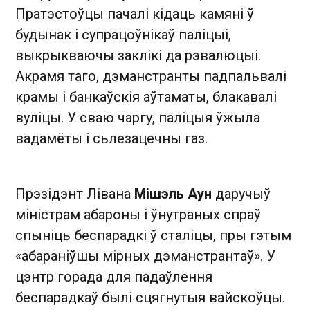
Пратэстоўцы пачалі кідаць камяні ў
будынак і супрацоўнікаў паліцыі,
выкрыкваючы заклікі да рэвалюцыі.
Акрамя таго, дэманстранты падпальвалі
крамы і банкаўскія аўтаматы, блакавалі
вуліцы. У сваю чаргу, паліцыя ўжыла
вадамёты і сьлезацечны газ.
Прэзідэнт Лівана
Мішэль Аун
даручыў
міністрам абароны і ўнутраных спраў
спыніць беспарадкі ў сталіцы, пры гэтым
«абараніўшы мірных дэманстрантаў». У
цэнтр горада для падаўлення
беспарадкаў былі сцягнутыя вайскоўцы.