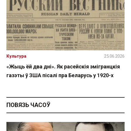
Культура
25.06.2026
«Жыць ёй два дні». Як расейскія эмігранцкія
газэты ў ЗША пісалі пра Беларусь у 1920-х
ПОВЯЗЬ ЧАСОЎ