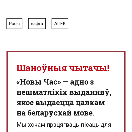
Расія
нафта
АПЕК
Шаноўныя чытачы!
«Новы Час» — адно з
нешматлікіх выданняў,
якое выдаецца цалкам
на беларускай мове.
Мы хочам працягваць пісаць для