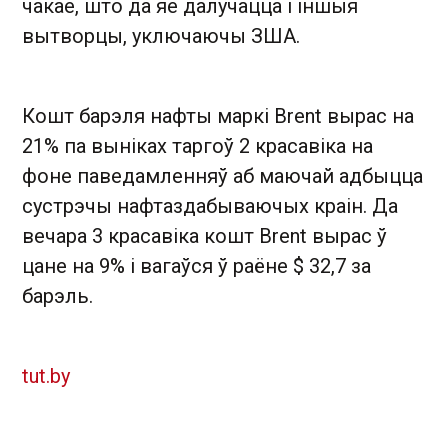
чакае, што да яе далучацца і іншыя
вытворцы, уключаючы ЗША.
Кошт барэля нафты маркі Brent вырас на
21% па выніках таргоў 2 красавіка на
фоне паведамленняў аб маючай адбыцца
сустрэчы нафтаздабываючых краін. Да
вечара 3 красавіка кошт Brent вырас ў
цане на 9% і вагаўся ў раёне $ 32,7 за
барэль.
tut.by