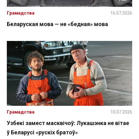
Грамадства
16.07.2026
Беларуская мова — не «бедная» мова
Грамадства
10.07.2026
Узбекі замест масквічоў: Лукашэнка не вітае
ў Беларусі «рускіх братоў»