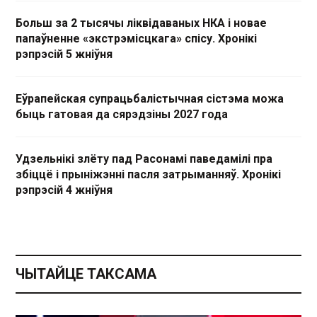
Больш за 2 тысячы ліквідаваных НКА і новае
папаўненне «экстрэмісцкага» спісу. Хронікі
рэпрэсій 5 жніўня
Еўрапейская супрацьбалістычная сістэма можа
быць гатовая да сярэдзіны 2027 года
Удзельнікі злёту пад Расонамі паведамілі пра
збіццё і прыніжэнні пасля затрыманняў. Хронікі
рэпрэсій 4 жніўня
ЧЫТАЙЦЕ ТАКСАМА