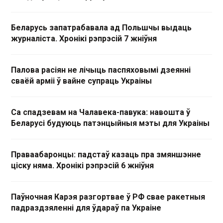
Беларусь запатрабавала ад Польшчы выдаць
журналіста. Хронікі рэпрэсій 7 жніўня
Палова расіян не лічыць паспяховымі дзеянні
сваёй арміі ў вайне супраць Украіны
Са спадзевам на Чалавека-павука: навошта ў
Беларусі будуюць патэнцыйныя мэты для Украіны
Праваабаронцы: падстаў казаць пра змяншэнне
ціску няма. Хронікі рэпрэсій 6 жніўня
Паўночная Карэя разгортвае ў РФ свае ракетныя
падраздзяленні для ўдараў па Украіне