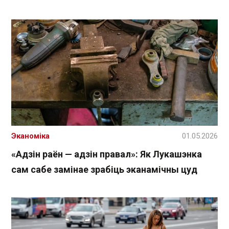
Эканоміка
01.05.2026
«Адзін раён — адзін правал»: Як Лукашэнка
сам сабе замінае зрабіць эканамічны цуд