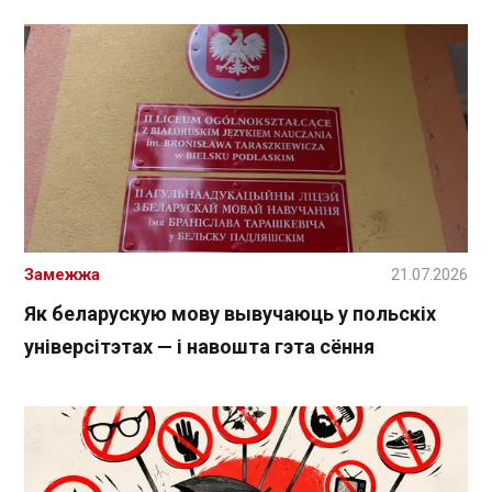
Замежжа
21.07.2026
Як беларускую мову вывучаюць у польскіх
універсітэтах — і навошта гэта сёння