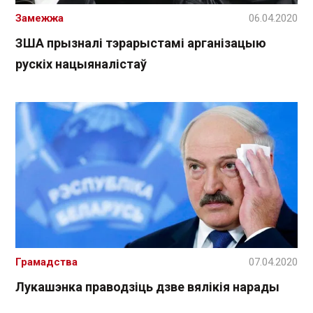
Замежжа
06.04.2020
ЗША прызналі тэрарыстамі арганізацыю
рускіх нацыяналістаў
Грамадства
07.04.2020
Лукашэнка праводзіць дзве вялікія нарады