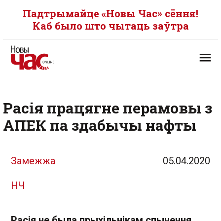
Падтрымайце «Новы Час» сёння!
Каб было што чытаць заўтра
Расія працягне перамовы з
АПЕК па здабычы нафты
Замежжа
05.04.2020
НЧ
Расія не была прыхільнікам спынення