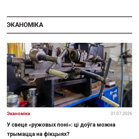
ЭКАНОМІКА
Эканоміка
31.07.2026
У свеце «ружовых поні»: ці доўга можна
трымацца на фікцыях?