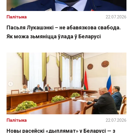
Палітыка
22.07.2026
Пасьля Лукашэнкі – не абавязкова свабода.
Як можа зьмяніцца ўлада ў Беларусі
Палітыка
22.07.2026
Новы расейскі «дыплямат» у Беларусі — з