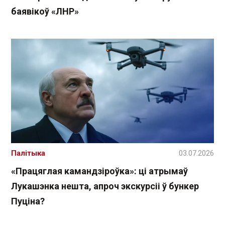
баявікоў «ЛНР»
Палітыка
03.07.2026
«Працяглая камандзіроўка»: ці атрымаў
Лукашэнка нешта, апроч экскурсіі ў бункер
Пуціна?