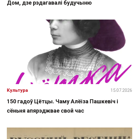
Дом, дзе рэдагавалі будучыню
Культура
15.07.2026
150 гадоў Цётцы. Чаму Алёіза Пашкевіч і
сёньня апярэджвае свой час