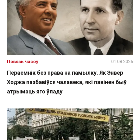
Повязь часоў
01.08.2026
Пераемнік без права на памылку. Як Энвер
Ходжа пазбавіўся чалавека, які павінен быў
атрымаць яго ўладу