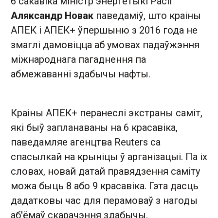
6 сакавіка міністр энергетыкі Расіі
Аляксандр Новак
паведаміў, што краіны
АПЕК і АПЕК+ ўпершыню з 2016 года не
змаглі дамовіцца аб умовах падаўжэння
міжнароднага пагаднення па
абмежаванні здабычы нафты.
Краіны АПЕК+ перанеслі экстраны саміт,
які быў запланаваны на 6 красавіка,
паведамляе агенцтва Reuters са
спасылкай на крыніцы ў арганізацыі. Па іх
словах, новай датай правядзення саміту
можа быць 8 або 9 красавіка. Гэта дасць
дадатковы час для перамоваў з нагоды
аб'ёмаў скарачэння здабычы.