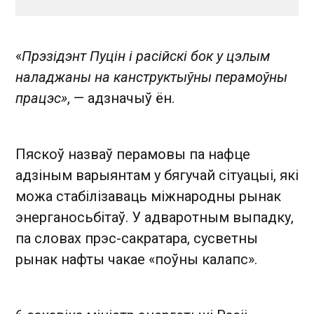
«
Прэзідэнт Пуцін і расійскі бок у цэлым
наладжаны на канструктыўны перамоўны
працэс»
, — адзначыў ён.
Пяскоў назваў перамовы па нафце
адзіным варыянтам у бягучай сітуацыі, які
можа стабілізаваць міжнародны рынак
энерганосьбітаў. У адваротным выпадку,
па словах прэс-сакратара, сусветны
рынак нафты чакае «поўны калапс».