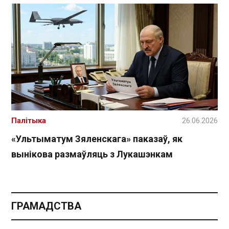
Палітыка
26.06.2026
«Ультыматум Зяленскага» паказаў, як
вынікова размаўляць з Лукашэнкам
ГРАМАДСТВА