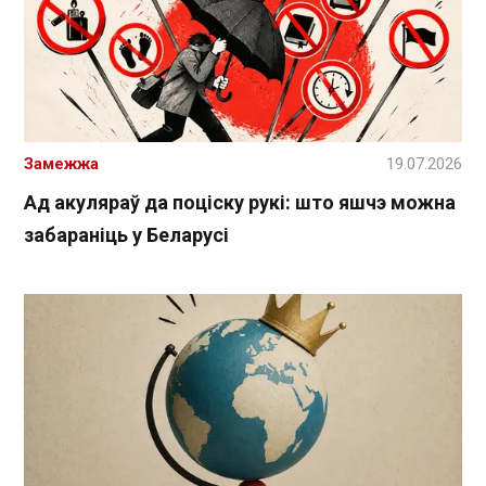
Замежжа
19.07.2026
Ад акуляраў да поціску рукі: што яшчэ можна
забараніць у Беларусі