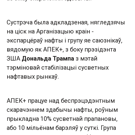
Сустрэча была адкладзеная, нягледзячы
на ​​ціск на Арганізацыю краін -
экспарцёраў нафты і групу яе саюзнікаў,
вядомую як АПЕК+, з боку прэзідэнта
ЗША
Дональда Трампа
з мэтай
тэрміновай стабілізацыі сусветных
нафтавых рынкаў.
АПЕК+ працуе над беспрэцэдэнтным
скарачэннем здабычы нафты, роўным
прыкладна 10% сусветнай прапановы,
або 10 мільёнам барэляў у суткі. Група