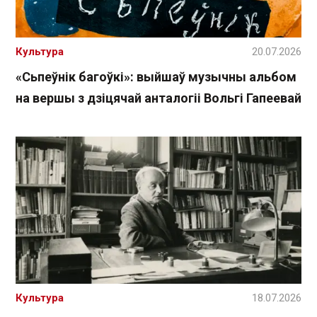
Культура
20.07.2026
«Сьпеўнік багоўкі»: выйшаў музычны альбом
на вершы з дзіцячай анталогіі Вольгі Гапеевай
Культура
18.07.2026