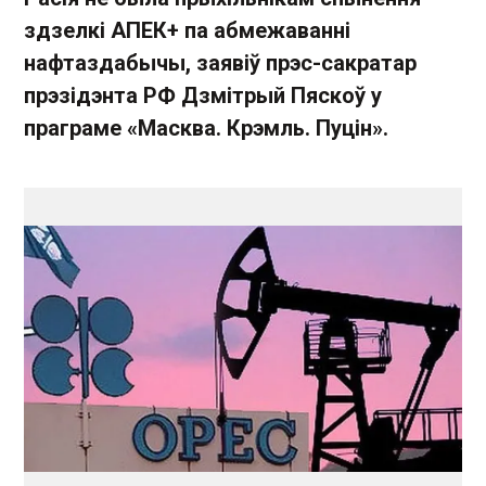
здзелкі АПЕК+ па абмежаванні
нафтаздабычы, заявіў прэс-сакратар
прэзідэнта РФ Дзмітрый Пяскоў у
праграме «Масква. Крэмль. Пуцін».