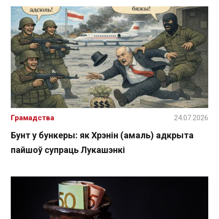
Грамадства
24.07.2026
Бунт у бункеры: як Хрэнін (амаль) адкрыта
пайшоў супраць Лукашэнкі