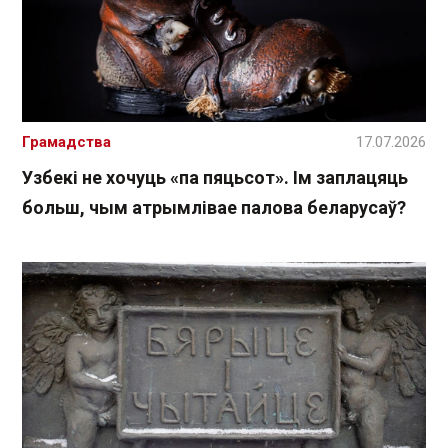
Грамадства
17.07.2026
Узбекі не хочуць «па пяцьсот». Ім заплацяць
больш, чым атрымлівае палова беларусаў?