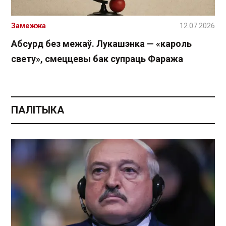
Замежжа
12.07.2026
Абсурд без межаў. Лукашэнка — «кароль
свету», смеццевы бак супраць Фаража
ПАЛІТЫКА