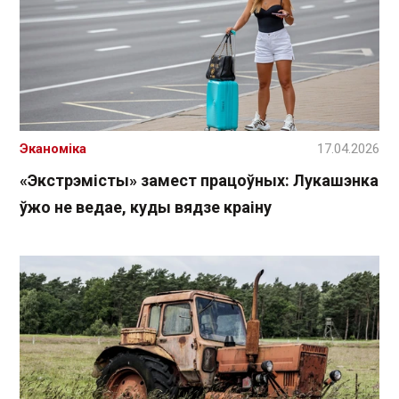
Эканоміка
17.04.2026
«Экстрэмісты» замест працоўных: Лукашэнка
ўжо не ведае, куды вядзе краіну