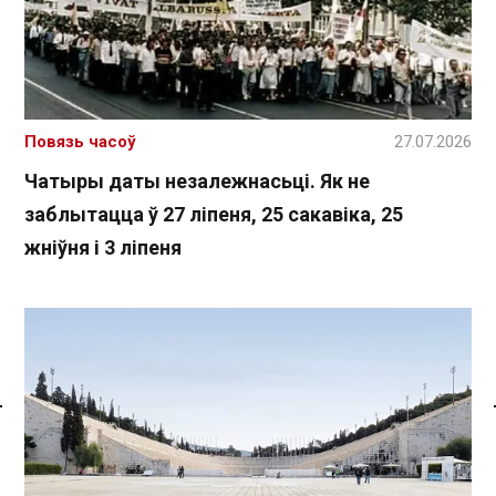
Повязь часоў
27.07.2026
Чатыры даты незалежнасьці. Як не
заблытацца ў 27 ліпеня, 25 сакавіка, 25
жніўня і 3 ліпеня
Спасылка без VPN