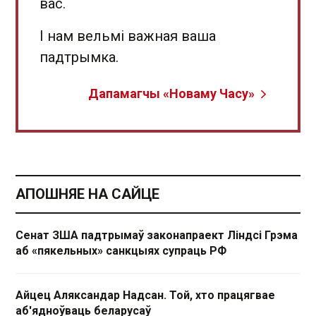
вас.
І нам вельмі важная ваша
падтрымка.
Дапамагчы «Новаму Часу»
АПОШНЯЕ НА САЙЦЕ
Сенат ЗША падтрымаў законапраект Ліндсі Грэма
аб «пякельных» санкцыях супраць РФ
Айцец Аляксандар Надсан. Той, хто працягвае
аб'ядноўваць беларусаў