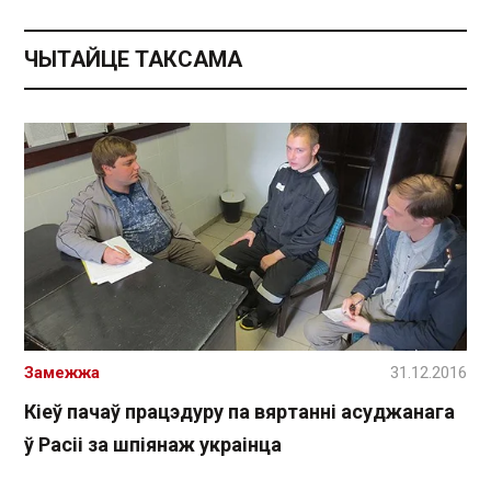
ЧЫТАЙЦЕ ТАКСАМА
Замежжа
31.12.2016
Кіеў пачаў працэдуру па вяртанні асуджанага
ў Расіі за шпіянаж украінца