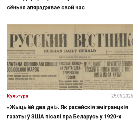
сёньня апярэджвае свой час
Культура
25.06.2026
«Жыць ёй два дні». Як расейскія эмігранцкія
газэты ў ЗША пісалі пра Беларусь у 1920-х