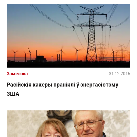
Замежжа
31.12.2016
Расійскія хакеры праніклі ў энергасістэму
ЗША