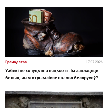
Грамадства
17.07.2026
Узбекі не хочуць «па пяцьсот». Ім заплацяць
больш, чым атрымлівае палова беларусаў?