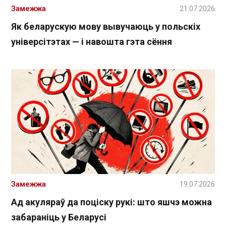
Замежжа
21.07.2026
Як беларускую мову вывучаюць у польскіх
універсітэтах — і навошта гэта сёння
Замежжа
19.07.2026
Ад акуляраў да поціску рукі: што яшчэ можна
забараніць у Беларусі