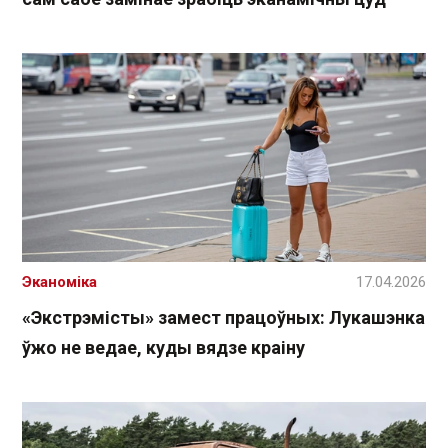
Эканоміка
17.04.2026
«Экстрэмісты» замест працоўных: Лукашэнка
ўжо не ведае, куды вядзе краіну