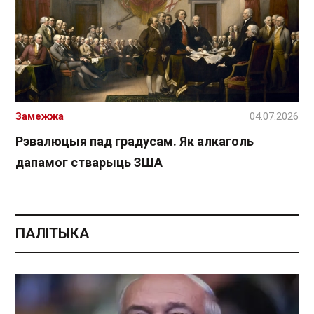
Замежжа
04.07.2026
Рэвалюцыя пад градусам. Як алкаголь
дапамог стварыць ЗША
ПАЛІТЫКА