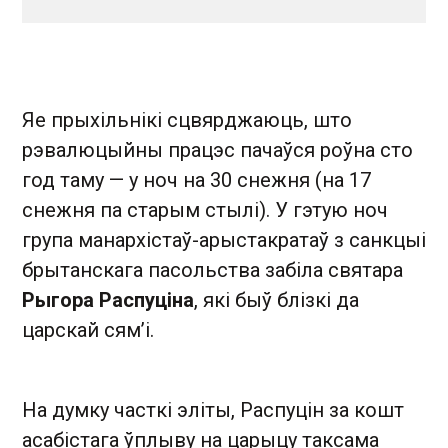
Яе прыхільнікі сцвярджаюць, што
рэвалюцыйны працэс пачаўся роўна сто
год таму — у ноч на 30 снежня (на 17
снежня па старым стылі). У гэтую ноч
група манархістаў-арыстакратаў з санкцыі
брытанскага пасольства забіла святара
Рыгора Распуціна
, які быў блізкі да
царскай сям’і.
На думку часткі эліты, Распуцін за кошт
асабістага ўплыву на царыцу таксама