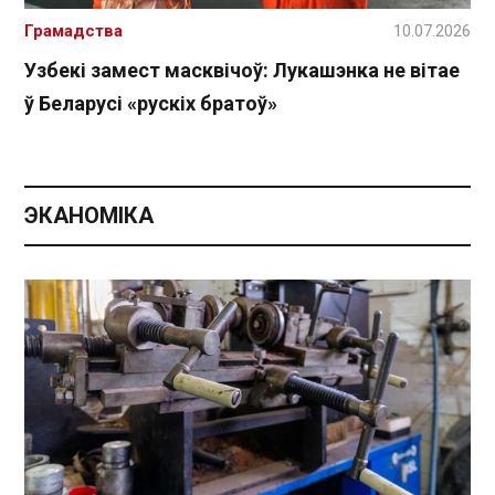
Грамадства
10.07.2026
Узбекі замест масквічоў: Лукашэнка не вітае
ў Беларусі «рускіх братоў»
ЭКАНОМІКА