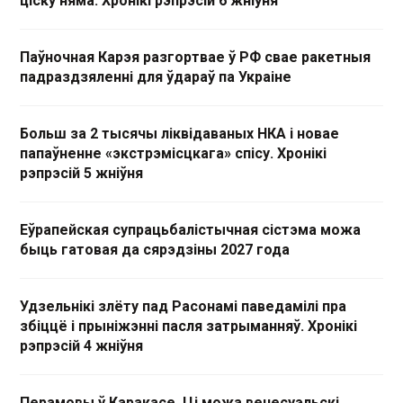
ціску няма. Хронікі рэпрэсій 6 жніўня
Паўночная Карэя разгортвае ў РФ свае ракетныя
падраздзяленні для ўдараў па Украіне
Больш за 2 тысячы ліквідаваных НКА і новае
папаўненне «экстрэмісцкага» спісу. Хронікі
рэпрэсій 5 жніўня
Еўрапейская супрацьбалістычная сістэма можа
быць гатовая да сярэдзіны 2027 года
Удзельнікі злёту пад Расонамі паведамілі пра
збіццё і прыніжэнні пасля затрыманняў. Хронікі
рэпрэсій 4 жніўня
Перамовы ў Каракасе. Ці можа венесуэльскі