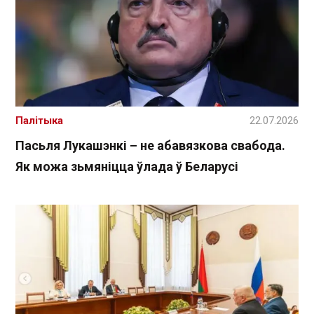
Палітыка
22.07.2026
Пасьля Лукашэнкі – не абавязкова свабода.
Як можа зьмяніцца ўлада ў Беларусі