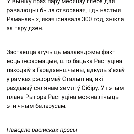
У выніку праз пару месяцаў глеба для
рэвалюцыі была створаная, і дынастыя
Раманавых, якая існавала 300 год, знікла
за пару дзён.
Застаецца агучыць малавядомы факт:
ёсць інфармацыя, што бацька Распуціна
паходзіў з Гарадзеншчыны, адкуль з’ехаў
у рамках рэформаў Сталыпіна, які
раздаваў сялянам землі ў Сібіру. У гэтым
плане Рыгора Распуціна можна лічыць
этнічным беларусам.
Паводле расійскай прэсы