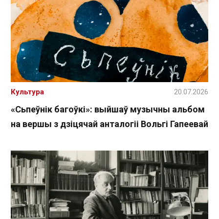
Культура
20.07.2026
«Сьпеўнік багоўкі»: выйшаў музычны альбом
на вершы з дзіцячай анталогіі Вольгі Гапеевай