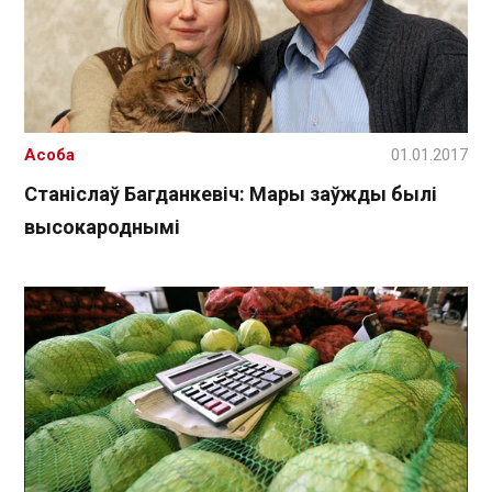
Асоба
01.01.2017
Станіслаў Багданкевіч: Мары заўжды былі
высокароднымі