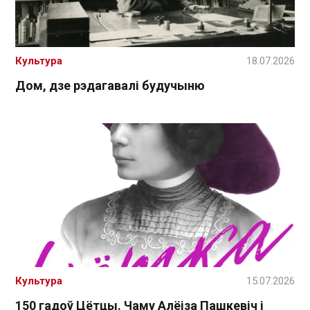
Культура
18.07.2026
Дом, дзе рэдагавалі будучыню
Культура
15.07.2026
150 гадоў Цётцы. Чаму Алёіза Пашкевіч і