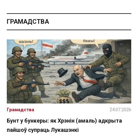
ГРАМАДСТВА
Грамадства
24.07.2026
Бунт у бункеры: як Хрэнін (амаль) адкрыта
пайшоў супраць Лукашэнкі