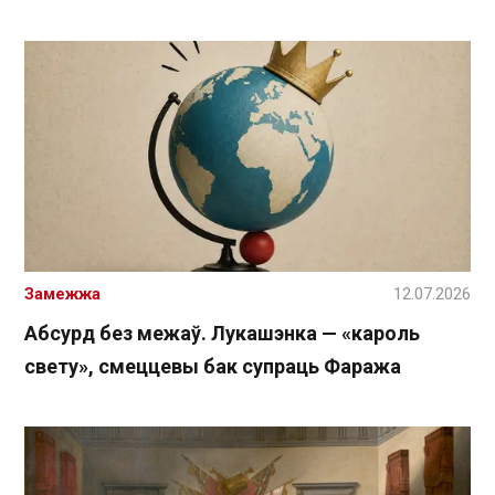
Замежжа
12.07.2026
Абсурд без межаў. Лукашэнка — «кароль
свету», смеццевы бак супраць Фаража