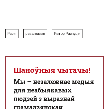
Расія
рэвалюцыя
Рыгор Распуцін
Шаноўныя чытачы!
Мы — незалежнае медыя
для неабыякавых
людзей з выразнай
грамадзянскай