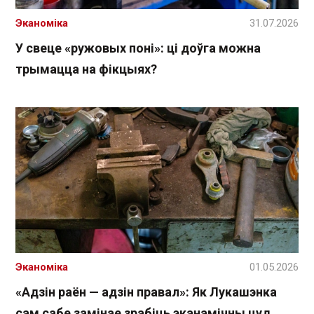
Эканоміка
31.07.2026
У свеце «ружовых поні»: ці доўга можна
трымацца на фікцыях?
Эканоміка
01.05.2026
«Адзін раён — адзін правал»: Як Лукашэнка
сам сабе замінае зрабіць эканамічны цуд