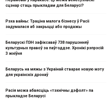
сцэнар стаць прыкладам для Беларусі?
Рэха вайны: Траціна малога бізнесу ў Расіі
задумалася аб закрыцці або продажы
Беларускі ПЭН зафіксаваў 738 парушэнняў
культурных правоў за паўгоддзе. Хронікі рэпрэсій
3 жніўня
Беларусь на мяжы з Украінай стварае новую мэту
для украінскіх дронаў
Расія можа абвясціць «тэхнічны дэфолт» па
прыкладзе Беларусі