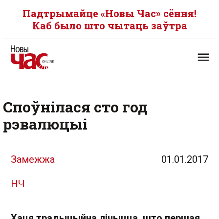
Падтрымайце «Новы Час» сёння!
Каб было што чытаць заўтра
Споўнілася сто год
рэвалюцыі
Замежжа
01.01.2017
НЧ
Хаця традыцыйна лічыцца, што першая,