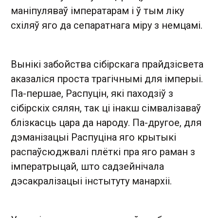
маніпуляваў імператарам і ў тым ліку
схіляў яго да сепаратнага міру з немцамі.
Вынікі забойства сібірскага прайдзісвета
аказаліся проста трагічнымі для імперыі.
Па-першае, Раcпуцін, які паходзіў з
сібірскіх сялян, так ці інакш сімвалізаваў
блізкасць цара да народу. Па-другое, для
дэманізацыі Распуціна яго крытыкі
распаўсюджвалі плёткі пра яго раман з
імператрыцай, што садзейнічала
дэсакралізацыі інстытуту манархіі.