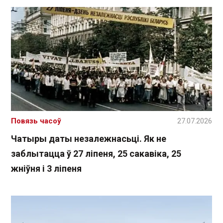
Повязь часоў
27.07.2026
Чатыры даты незалежнасьці. Як не
заблытацца ў 27 ліпеня, 25 сакавіка, 25
жніўня і 3 ліпеня