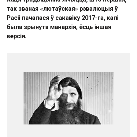
так званая «лютаўская» рэвалюцыя ў
Расіі пачалася ў сакавіку 2017-га, калі
была зрынута манархія, ёсць іншая
версія.