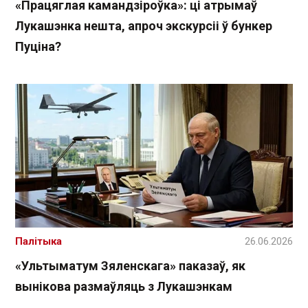
«Працяглая камандзіроўка»: ці атрымаў
Лукашэнка нешта, апроч экскурсіі ў бункер
Пуціна?
Палітыка
26.06.2026
«Ультыматум Зяленскага» паказаў, як
вынікова размаўляць з Лукашэнкам