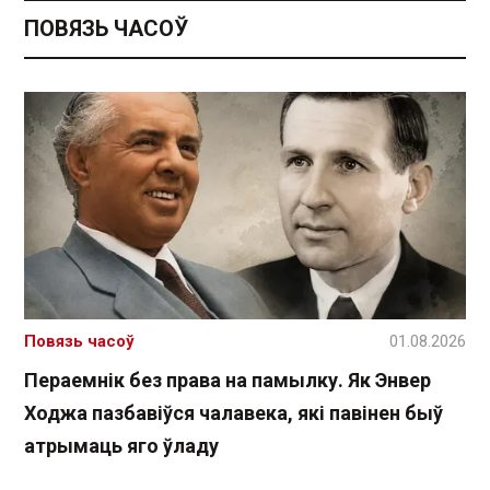
ПОВЯЗЬ ЧАСОЎ
Повязь часоў
01.08.2026
Пераемнік без права на памылку. Як Энвер
Ходжа пазбавіўся чалавека, які павінен быў
атрымаць яго ўладу