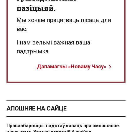
пазіцыяй.
Мы хочам працягваць пісаць для
вас.
І нам вельмі важная ваша
падтрымка.
Дапамагчы «Новаму Часу»
АПОШНЯЕ НА САЙЦЕ
Праваабаронцы: падстаў казаць пра змяншэнне