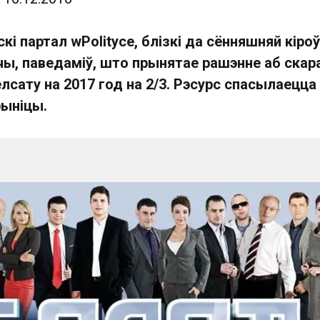
і партал wPolityce, блізкі да сённяшняй кіро
чы, паведаміў, што прынятае рашэнне аб скар
лсату на 2017 год на 2/3. Рэсурс спасылаецца
ыніцы.