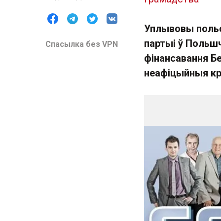
Уплывовы польск
партыі ў Польш
Спасылка без VPN
фінансавання Бе
неафіцыйныя кр