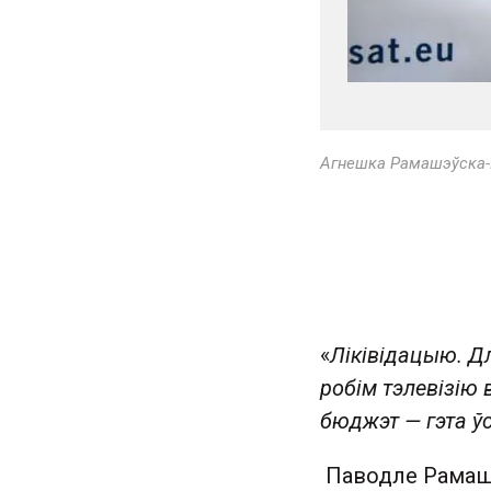
Агнешка Рамашэўска-
«
Ліківідацыю. Д
робім тэлевізію
бюджэт — гэта ў
Паводле Рамаш