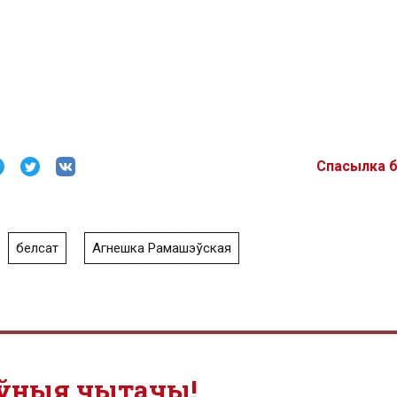
Спасылка 
белсат
Агнешка Рамашэўская
ўныя чытачы!