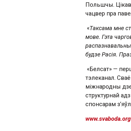
Польшчы. Цікава
чацвер пра пав
«
Таксама мне с
мове. Гэта чарг
распазнавальным
будзе Расія. Праз
«Белсат» — пер
тэлеканал. Сваё
міжнародны дзе
структурнай адз
спонсарам з’яў
www.svaboda.org