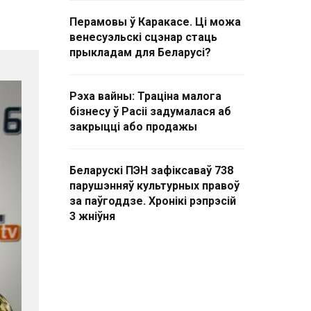
Перамовы ў Каракасе. Ці можа
венесуэльскі сцэнар стаць
прыкладам для Беларусі?
Рэха вайны: Траціна малога
бізнесу ў Расіі задумалася аб
закрыцці або продажы
Беларускі ПЭН зафіксаваў 738
парушэнняў культурных правоў
за паўгоддзе. Хронікі рэпрэсій
3 жніўня