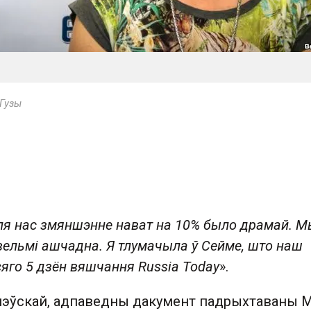
Гузы
ля нас змяншэнне нават на 10% было драмай. М
 вельмі ашчадна. Я тлумачыла ў Сейме, што наш
сяго 5 дзён вяшчання Russia Today
».
эўскай, адпаведны дакумент падрыхтаваны 