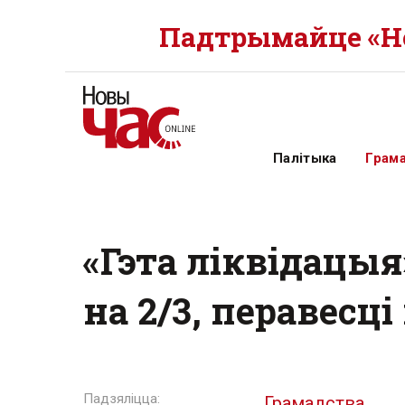
Падтрымайце «Но
Палітыка
Грам
«Гэта ліквідацы
на 2/3, перавесц
Грамадства