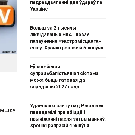
падраздзяленні для ўдараў па
Украіне
Больш за 2 тысячы
ліквідаваных НКА і новае
папаўненне «экстрэмісцкага»
спісу. Хронікі рэпрэсій 5 жніўня
Еўрапейская
супрацьбалістычная сістэма
можа быць гатовая да
сярэдзіны 2027 года
Удзельнікі злёту пад Расонамі
нешку
паведамілі пра збіццё і
прыніжэнні пасля затрыманняў.
Хронікі рэпрэсій 4 жніўня