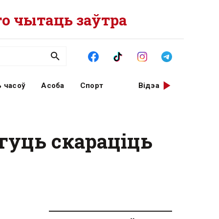
о чытаць заўтра
 часоў
Асоба
Спорт
Відэа
гуць скараціць