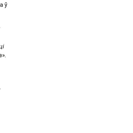
а ў
й
ці
а
».
ь