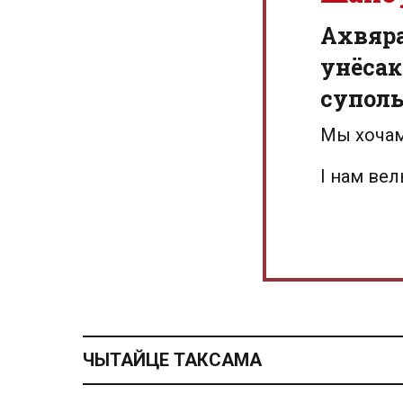
Aхвяр
унёсак
суполь
Мы хочам
І нам ве
ЧЫТАЙЦЕ ТАКСАМА