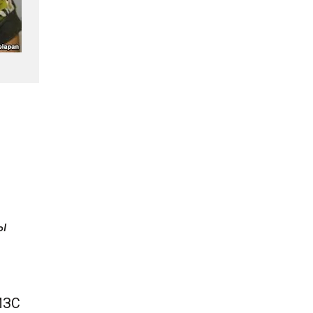
ы
МЗС