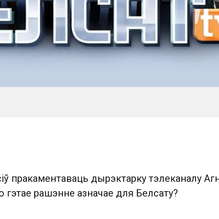
сіў пракаментаваць дырэктарку тэлеканалу Аг
 гэтае рашэнне азначае для Белсату?