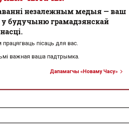
аванні незалежным медыя — ваш
 у будучыню грамадзянскай
насці.
 працягваць пісаць для вас.
льмі важная ваша падтрымка.
Дапамагчы «Новаму Часу»