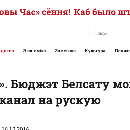
вы Час» сёння!
Каб было шт
адства
Эканоміка
Замежжа
Культура
Повязь
я». Бюджэт Белсату мо
і канал на рускую
16.12.2016