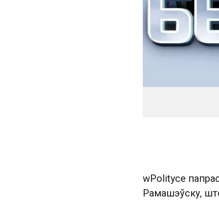
wPolityce папра
Рамашэўску, што