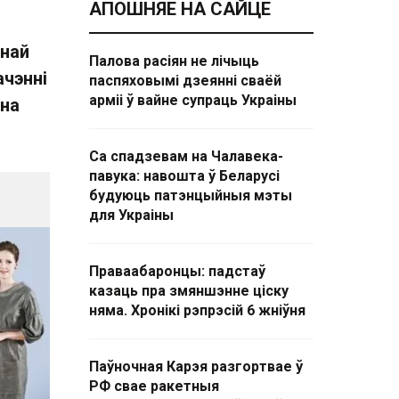
АПОШНЯЕ НА САЙЦЕ
ўнай
Палова расіян не лічыць
ачэнні
паспяховымі дзеянні сваёй
арміі ў вайне супраць Украіны
 на
Са спадзевам на Чалавека-
павука: навошта ў Беларусі
будуюць патэнцыйныя мэты
для Украіны
Праваабаронцы: падстаў
казаць пра змяншэнне ціску
няма. Хронікі рэпрэсій 6 жніўня
Паўночная Карэя разгортвае ў
РФ свае ракетныя