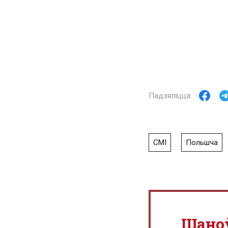
СМІ
Польшча
Шано