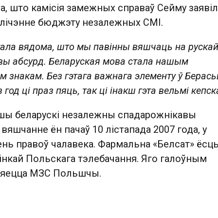
, што камісія замежных справаў Сейму заявіл
елічэнне бюджэту незалежных СМІ.
тала вядома, што мы павінны вяшчаць на руска
овы абсурд. Беларуская мова стала нашым
 знакам. Без гэтага важнага элементу ў Берась
 год ці праз пяць, так ці інакш гэта вельмі кепск
шы беларускі незалежны спадарожнікавы
 вяшчанне ён пачаў 10 лістапада 2007 года, у
нь правоў чалавека. Фармальна «Белсат» ёсц
інкай Польскага тэлебачання. Яго галоўным
ляецца МЗС Польшчы.