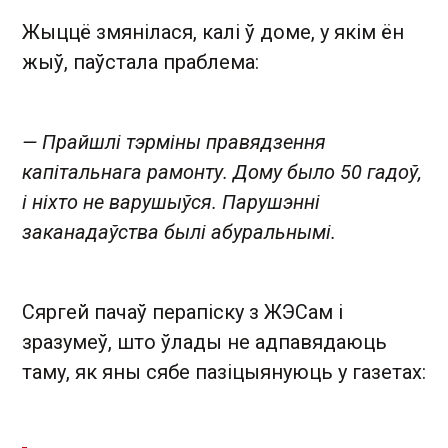
Жыццё змянілася, калі ў доме, у якім ён
жыў, паўстала праблема:
— Прайшлі тэрміны правядзення
капітальнага рамонту. Дому было 50 гадоў,
і ніхто не варушыўся. Парушэнні
заканадаўства былі абуральнымі.
Сяргей пачаў перапіску з ЖЭСам і
зразумеў, што ўлады не адпавядаюць
таму, як яны сябе пазіцыянуюць у газетах: