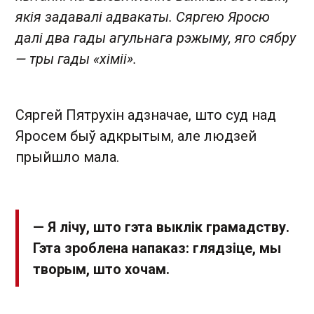
якія задавалі адвакаты. Сяргею Яросю
далі два гады агульнага рэжыму, яго сябру
— тры гады «хіміі».
Сяргей Пятрухін адзначае, што суд над
Яросем быў адкрытым, але людзей
прыйшло мала.
— Я лічу, што гэта выклік грамадству.
Гэта зроблена напаказ: глядзіце, мы
творым, што хочам.