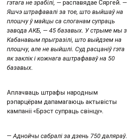
гэтага не зрабілі, —
распавядае Сяргей.
—
Яшчэ штрафавалі за тое, што выйшаў на
плошчу ў майцы са слоганам супраць
завода АКБ, — 45 базавых. У стрыме мы з
Кабанавым прыгразілі, што выйдзем на
плошчу, але не выйшлі. Суд расцаніў гэта
як заклік і кожнага аштрафаваў на 50
базавых.
Аплачваць штрафы народным
рэпарцёрам дапамагаюць актывісты
кампаніі «Брэст супраць свінцу».
—
Аднойчы сабралі за дзень 750 даляраў.