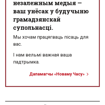
незалежным медыя —
ваш унёсак у будучыню
грамадзянскай
супольнасці.
Мы хочам працягваць пісаць для
вас.
І нам вельмі важная ваша
падтрымка.
Дапамагчы «Новаму Часу»