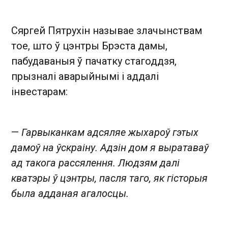
Сяргей Пятрухін называе злачынствам
тое, што ў цэнтры Брэста дамы,
пабудаваныя ў пачатку стагоддзя,
прызналі аварыйнымі і аддалі
інвестарам:
—
Гарвыканкам адсяляе жыхароў гэтых
дамоў на ўскраіну. Адзін дом я выратаваў
ад такога рассялення. Людзям далі
кватэры ў цэнтры, пасля таго, як гісторыя
была адданая агалосцы.