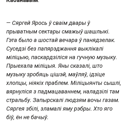
Кабанавым
.
—
Сяргей Ярось ў сваім двары ў
прыватным сектары смажыў шашлыкі.
Гэта было а шостай вечара ў панядзелак.
Суседзі без папярэджання выклікалі
міліцыю, паскардзіліся на гучную музыку.
Прыехала міліцыя. Яны сказалі, што
музыку зробяць цішэй, маўляў, ідзіце
хлопцы, ніякіх праблем. Міліцыянты сышлі,
вярнуліся з падмацаваннем, наладзілі там
стральбу. Запырскалі людзям вочы газам.
Сяргея збілі, зламалі яму рэбры. Хто яго
біў, ён не бачыў.