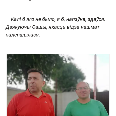
—
Калі б яго не было, я б, напэўна, здаўся.
Дзякуючы Сашы, якасць відэа нашмат
палепшылася.