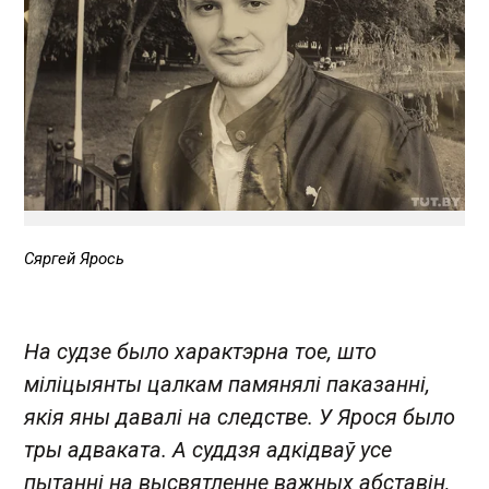
Сяргей Ярось
На судзе было характэрна тое, што
міліцыянты цалкам памянялі паказанні,
якія яны давалі на следстве. У Ярося было
тры адваката. А суддзя адкідваў усе
пытанні на высвятленне важных абставін,