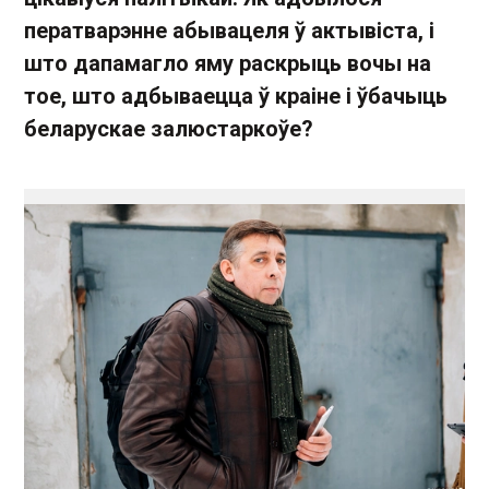
ператварэнне абывацеля ў актывіста, і
што дапамагло яму раскрыць вочы на ​​
тое, што адбываецца ў краіне і ўбачыць
беларускае залюстаркоўе?