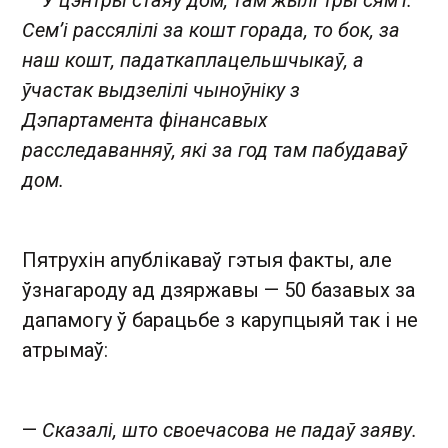
Сем’і рассялілі за кошт горада, то бок, за
наш кошт, падаткаплацельшчыкаў, а
ўчастак выдзелілі чыноўніку з
Дэпартамента фінансавых
расследаванняў, які за год там пабудаваў
дом.
Пятрухін апублікаваў гэтыя факты, але
ўзнагароду ад дзяржавы — 50 базавых за
дапамогу ў барацьбе з карупцыяй так і не
атрымаў:
—
Сказалі, што своечасова не падаў заяву.