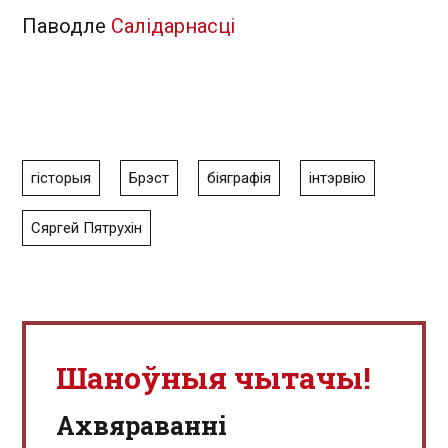
Паводле
Салідарнасці
гісторыя
Брэст
біяграфія
інтэрвію
Сяргей Пятрухін
Шаноўныя чытачы!
Aхвяраванні