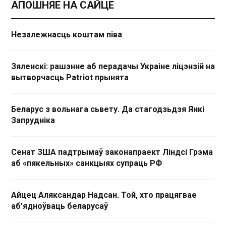
АПОШНЯЕ НА САЙЦЕ
Незалежнасць коштам піва
Зяленскі: рашэнне аб перадачы Украіне ліцэнзій на
вытворчасць Patriot прынята
Беларус з вольнага сьвету. Да стагодзьдзя Янкі
Запрудніка
Сенат ЗША падтрымаў законапраект Ліндсі Грэма
аб «пякельных» санкцыях супраць РФ
Айцец Аляксандар Надсан. Той, хто працягвае
аб'ядноўваць беларусаў