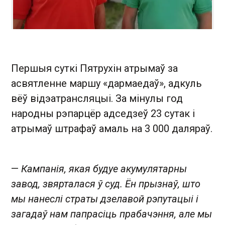
Першыя суткі Пятрухін атрымаў за
асвятленне маршу «дармаедаў», адкуль
вёў відэатрансляцыі. За мінулы год
народны рэпарцёр адседзеў 23 сутак і
атрымаў штрафаў амаль на 3 000 даляраў.
—
Кампанія, якая будуе акумулятарны
завод, звярталася ў суд. Ён прызнаў, што
мы нанеслі страты дзелавой рэпутацыі і
загадаў нам папрасіць прабачэння, але мы