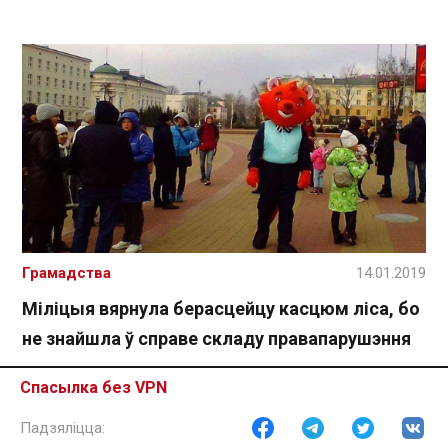
Грамадства
14.01.2019
Міліцыя вярнула берасцейцу касцюм ліса, бо
не знайшла ў справе складу правапарушэння
Спасылка без VPN