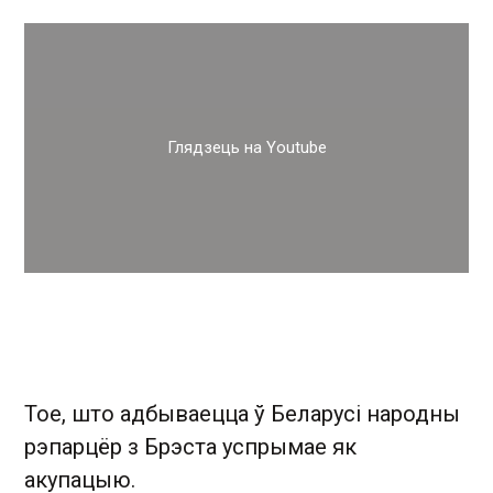
Глядзець на Youtube
Тое, што адбываецца ў Беларусі народны
рэпарцёр з Брэста успрымае як
акупацыю.