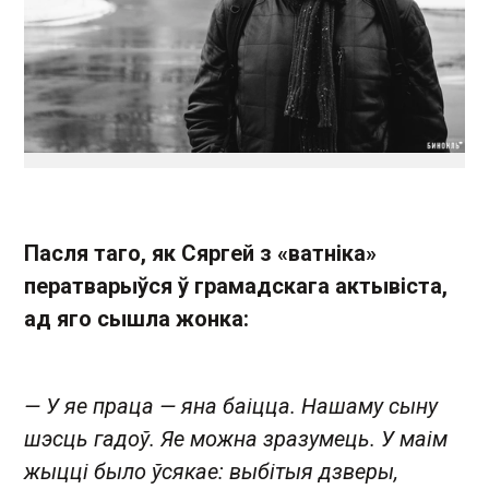
Пасля таго, як Сяргей з «ватніка»
ператварыўся ў грамадскага актывіста,
ад яго сышла жонка:
— У яе праца — яна баіцца. Нашаму сыну
шэсць гадоў. Яе можна зразумець. У маім
жыцці было ўсякае: выбітыя дзверы,