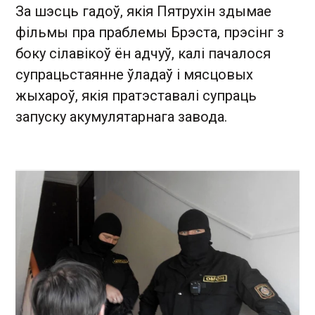
За шэсць гадоў, якія Пятрухін здымае
фільмы пра праблемы Брэста, прэсінг з
боку сілавікоў ён адчуў, калі пачалося
супрацьстаянне ўладаў і мясцовых
жыхароў, якія пратэставалі супраць
запуску акумулятарнага завода.