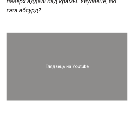
паверх аддалі пад крамы. Уяўляеце, які
гэта абсурд?
Глядзець на Youtube