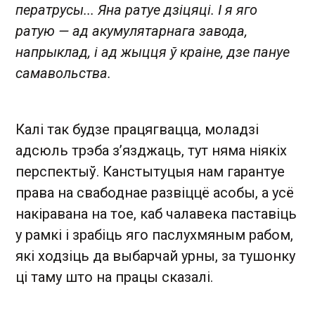
ператрусы... Яна ратуе дзіцяці. І я яго
ратую — ад акумулятарнага завода,
напрыклад, і ад жыцця ў краіне, дзе пануе
самавольства.
Калі так будзе працягвацца, моладзі
адсюль трэба з’язджаць, тут няма ніякіх
перспектыў. Канстытуцыя нам гарантуе
права на свабоднае развіццё асобы, а усё
накіравана на тое, каб чалавека паставіць
у рамкі і зрабіць яго паслухмяным рабом,
які ходзіць да выбарчай урны, за тушонку
ці таму што на працы сказалі.