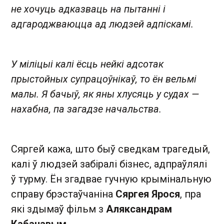
не хочуць адказваць на пытанні і
адгароджваюцца ад людзей адпіскамі.
У міліцыі калі ёсць нейкі адсотак
прыстойных супрацоўнікаў, то ён вельмі
малы. Я бачыў, як яны хлусяць у судах —
нахабна, па загадзе начальства.
Сяргей кажа, што быў сведкам трагедый,
калі ў людзей забіралі бізнес, адпраўлялі
ў турму. Ён згадвае гучную крымінальную
справу брэстаўчаніна
Сяргея Ярося
, пра
які здымаў фільм з
Аляксандрам