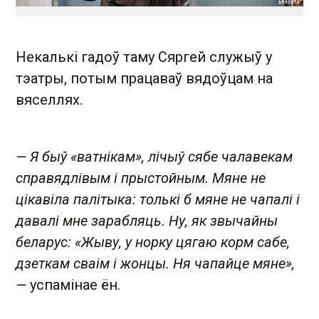
Некалькі гадоў таму Сяргей служыў у
тэатры, потым працаваў вядоўцам на
вяселлях.
— Я быў «ватнікам», лічыў сябе чалавекам
справядлівым і прыстойным. Мяне не
цікавіла палітыка: толькі б мяне не чапалі і
давалі мне зарабляць. Ну, як звычайны
беларус: «Жыву, у норку цягаю корм сабе,
дзеткам сваім і жонцы. Ня чапайце мяне»,
—
успамінае ён.