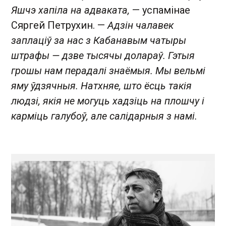
Яшчэ хапіла на адваката,
— успамінае
Сяргей Петрухин. —
Адзін чалавек
заплаціў за нас з Кабанавым чатыры
штрафы — дзве тысячы долараў. Гэтыя
грошы нам перадалі знаёмыя. Мы вельмі
яму ўдзячныя. Натхняе, што ёсць такія
людзі, якія не могуць хадзіць на плошчу і
карміць галубоў, але салідарныя з намі.