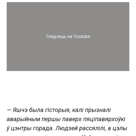
Глядзець на Youtube
— Яшчэ была гісторыя, калі прызналі
аварыйным першы паверх пяціпавярхоўкі
ў цэнтры горада. Людзей рассялілі, а цэлы