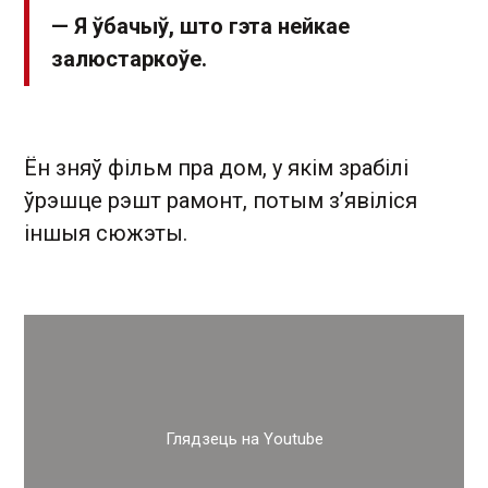
— Я ўбачыў, што гэта нейкае
залюстаркоўе.
Ён зняў фільм пра дом, у якім зрабілі
ўрэшце рэшт рамонт, потым з’явіліся
іншыя сюжэты.
Глядзець на Youtube