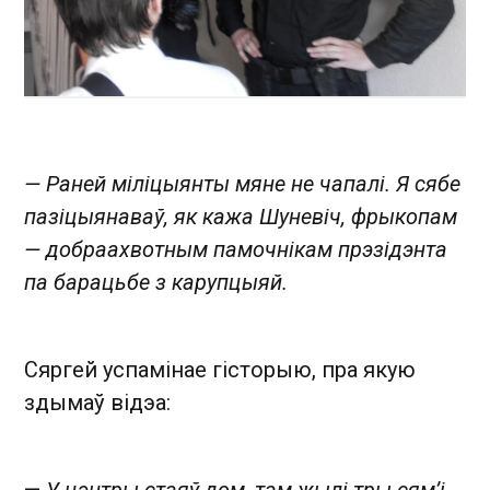
— Раней міліцыянты мяне не чапалі. Я сябе
пазіцыянаваў, як кажа Шуневіч, фрыкопам
— добраахвотным памочнікам прэзідэнта
па барацьбе з карупцыяй.
Сяргей успамінае гісторыю, пра якую
здымаў відэа:
—
У цэнтры стаяў дом, там жылі тры сям’і.