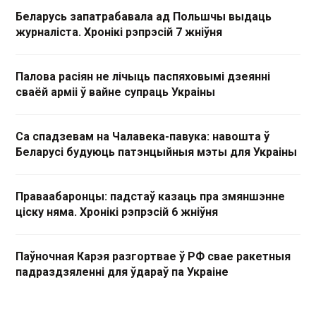
Беларусь запатрабавала ад Польшчы выдаць
журналіста. Хронікі рэпрэсій 7 жніўня
Палова расіян не лічыць паспяховымі дзеянні
сваёй арміі ў вайне супраць Украіны
Са спадзевам на Чалавека-павука: навошта ў
Беларусі будуюць патэнцыйныя мэты для Украіны
Праваабаронцы: падстаў казаць пра змяншэнне
ціску няма. Хронікі рэпрэсій 6 жніўня
Паўночная Карэя разгортвае ў РФ свае ракетныя
падраздзяленні для ўдараў па Украіне