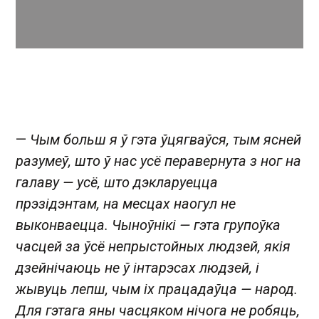
—
Чым больш я ў гэта ўцягваўся, тым ясней
разумеў, што ў нас усё перавернута з ног на
галаву — усё, што дэкларуецца
прэзідэнтам, на месцах наогул не
выконваецца. Чыноўнікі — гэта групоўка
часцей за ўсё непрыстойных людзей, якія
дзейнічаюць не ў інтарэсах людзей, і
жывуць лепш, чым іх працадаўца — народ.
Для гэтага яны часцяком нічога не робяць,