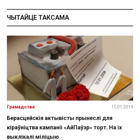
ЧЫТАЙЦЕ ТАКСАМА
Грамадства
15.01.2019
Берасцейскія актывісты прынеслі для
кіраўніцтва кампаніі «АйПаўэр» торт. На іх
выклікалі міліцыю