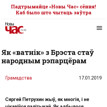
Падтрымайце «Новы Час» сёння!
Каб было што чытаць заўтра
Як «ватнік» з Брэста стаў
народным рэпарцёрам
Грамадства
17.01.2019
Сяргей Петрухин жыў, як многія, і не
цікавіўся палітыкай. Як адбылося