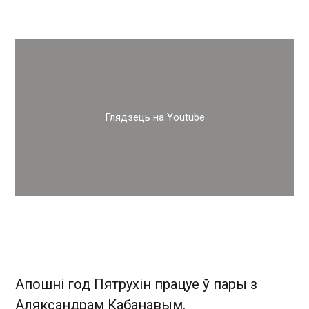
Глядзець на Youtube
Апошні год Пятрухін працуе ў пары з
Аляксандрам Кабанавым.