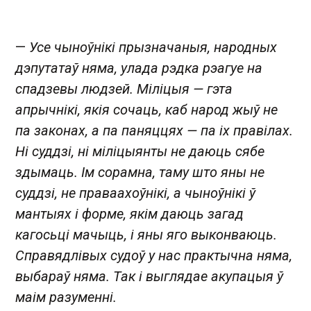
—
Усе чыноўнікі прызначаныя, народных
дэпутатаў няма, улада рэдка рэагуе на
спадзевы людзей. Міліцыя — гэта
апрычнікі, якія сочаць, каб народ жыў не
па законах, а па паняццях — па іх правілах.
Ні суддзі, ні міліцыянты не даюць сябе
здымаць. Ім сорамна, таму што яны не
суддзі, не праваахоўнікі, а чыноўнікі ў
мантыях і форме, якім даюць загад
кагосьці мачыць, і яны яго выконваюць.
Справядлівых судоў у нас практычна няма,
выбараў няма. Так і выглядае акупацыя ў
маім разуменні.