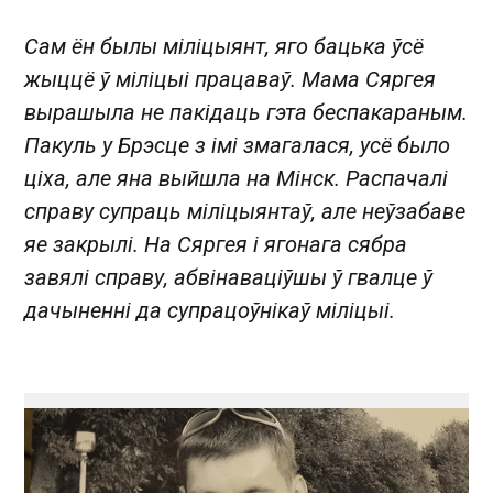
Сам ён былы міліцыянт, яго бацька ўсё
жыццё ў міліцыі працаваў. Мама Сяргея
вырашыла не пакідаць гэта беспакараным.
Пакуль у Брэсце з імі змагалася, усё было
ціха, але яна выйшла на Мінск. Распачалі
справу супраць міліцыянтаў, але неўзабаве
яе закрылі. На Сяргея і ягонага сябра
завялі справу, абвінаваціўшы ў гвалце ў
дачыненні да супрацоўнікаў міліцыі.