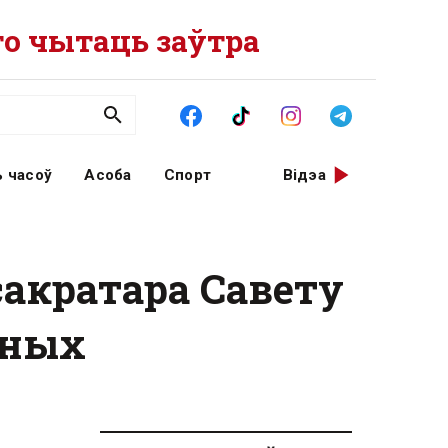
о чытаць заўтра
 часоў
Асоба
Спорт
Відэа
акратара Савету
аных