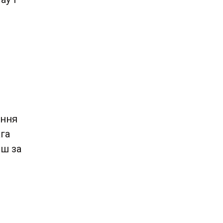
ення
га
нш за