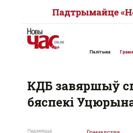
Падтрымайце «Но
Палітыка
Грам
КДБ завяршыў сп
бяспекі Уцюрына
Грамадства