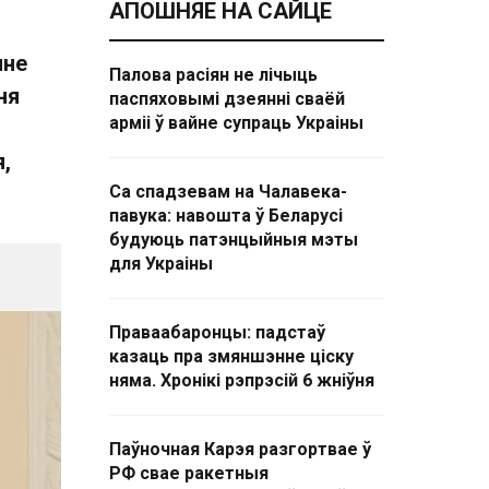
АПОШНЯЕ НА САЙЦЕ
нне
Палова расіян не лічыць
ня
паспяховымі дзеянні сваёй
арміі ў вайне супраць Украіны
,
Са спадзевам на Чалавека-
павука: навошта ў Беларусі
будуюць патэнцыйныя мэты
для Украіны
Праваабаронцы: падстаў
казаць пра змяншэнне ціску
няма. Хронікі рэпрэсій 6 жніўня
Паўночная Карэя разгортвае ў
РФ свае ракетныя