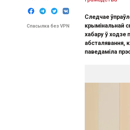
Следчае ўпраўл
крымінальнай с
Спасылка без VPN
хабару ў ходзе 
абсталявання, к
паведаміла прэ