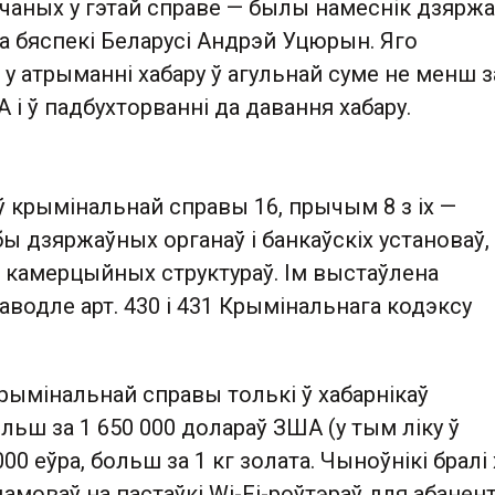
ачаных у гэтай справе — былы намеснік дзяржа
а бяспекі Беларусі Андрэй Уцюрын. Яго
у атрыманні хабару ў агульнай суме не менш з
 і ў падбухторванні да давання хабару.
ў крымінальнай справы 16, прычым 8 з іх —
 дзяржаўных органаў і банкаўскіх установаў,
і камерцыйных структураў. Ім выстаўлена
аводле арт. 430 і 431 Крымінальнага кодэксу
рымінальнай справы толькі ў хабарнікаў
льш за 1 650 000 долараў ЗША (у тым ліку ў
000 еўра, больш за 1 кг золата. Чыноўнікі бралі
амоваў на пастаўкі Wi-Fi-роўтэраў для абанент