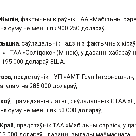
 Жылін
, фактычны кіраўнік ТАА «Мабільны сэрві
 на суму не менш як 900 250 долараў.
крышка
, саўладальнік і адзін з фактычных кіра
» і ТАА «Солідэкс» (Мінск), у даванні хабараў 
 195 000 долараў ЗША,
гара
, прадстаўнік ІІУП «АМТ-Груп Інтэрнэшнл», 
 агулам на 285 000 долараў,
ркоў
, грамадзянін Латвіі, саўладальнік СТАА «Д
 на суму не менш як 53 000 долараў,
 Край
, прадстаўнік ТАА «Мабільны сэрвіс», у да
 13 000 долараў і даванні выгады маёмаснага