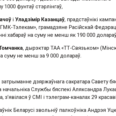
у 1000 фунтаў стэрлінгаў,
бачоў
і
Уладзімір Казанцаў
, прадстаўнікі кампа
УГМК-Тэлекам», грамадзяне Расійскай Федэрац
нні хабараў на суму не менш як 190 000 долараў
Томчанка
, дырэктар ТАА «ТТ-Связьком» (Мінск)
на суму не менш за 9 000 долараў.
 затрыманне дзяржаўнага сакратара Савету бя
а начальніка Службы бяспекі Аляксандра Лука
 з’явілася ў СМІ і тэлеграм-каналах 29 красаві
раўнік Беларусі звольніў палкоўніка Андрэя У