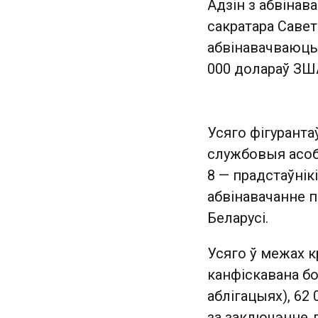
Адзін з абвінав
сакратара Савет
абвінавачваюць 
000 долараў ЗША
Усяго фігуранта
службовыя асобы
8 — прадстаўнік
абвінавачанне п
Беларусі.
Усяго ў межах к
канфіскавана бо
аблігацыях), 62 
за заключэнне д