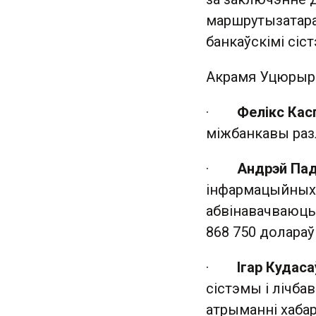
маршрутызатараў
банкаўскімі сіст
Акрамя Уцюрыра
·
Фелікс Кас
міжбанкавы раз
·
Андрэй Па
інфармацыйных т
абвінавачваюць
868 750 долараў
·
Ігар Кудаса
сістэмы і лічба
атрыманні хабар