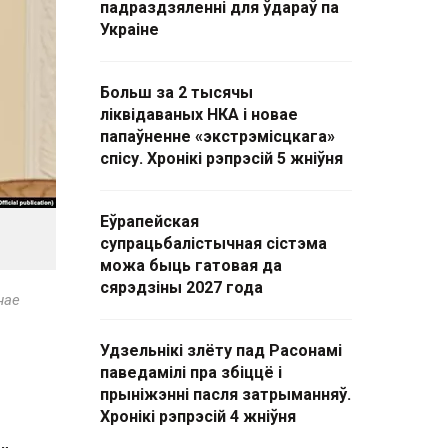
падраздзяленні для ўдараў па
Украіне
Больш за 2 тысячы
ліквідаваных НКА і новае
папаўненне «экстрэмісцкага»
спісу. Хронікі рэпрэсій 5 жніўня
Еўрапейская
супрацьбалістычная сістэма
можа быць гатовая да
сярэдзіны 2027 года
нае
Удзельнікі злёту пад Расонамі
паведамілі пра збіццё і
прыніжэнні пасля затрыманняў.
Хронікі рэпрэсій 4 жніўня