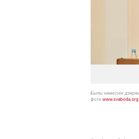
Былы намеснік дзяржа
фота
www.svaboda.org