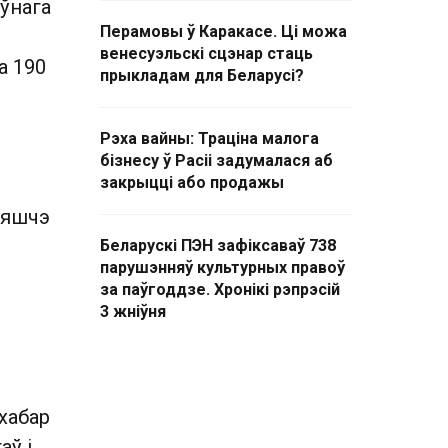
ўнага
Перамовы ў Каракасе. Ці можа
венесуэльскі сцэнар стаць
а 190
прыкладам для Беларусі?
Рэха вайны: Траціна малога
бізнесу ў Расіі задумалася аб
закрыцці або продажы
 яшчэ
Беларускі ПЭН зафіксаваў 738
парушэнняў культурных правоў
за паўгоддзе. Хронікі рэпрэсій
3 жніўня
 хабар
аў і