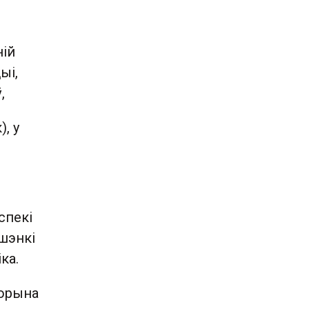
ній
ыі,
,
, у
спекі
шэнкі
ка.
цюрына