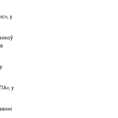
с», у
ўнікоў
на
у
ПА», у
ванні