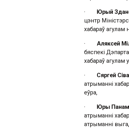
·
Юрый Здан
цэнтр Міністэрс
хабараў агулам н
·
Аляксей Мі
бяспекі Дэпарта
хабараў агулам у
·
Сяргей Сів
атрыманні хабар
еўра,
·
Юры Панам
атрыманні хабар
атрыманні выгад