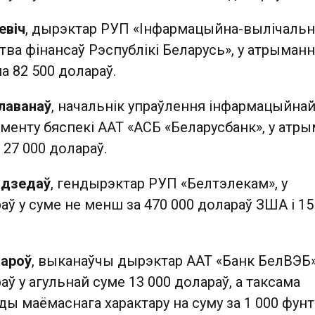
евіч
, дырэктар РУП «Інфармацыйна-вылічаль
тва фінансаў Рэспублікі Беларусь», у атрыманн
а 82 500 долараў.
лаванаў
, начальнік упраўлення інфармацыйна
менту бяспекі ААТ «АСБ «Беларусбанк», у атры
 27 000 долараў.
адзедаў
, гендырэктар РУП «Белтэлекам», у
аў у суме не менш за 470 000 долараў ЗША і 15
ароў
, выканаўчы дырэктар ААТ «Банк БелВЭБ»
аў у агульнай суме 13 000 долараў, а таксама
ы маёмаснага характару на суму за 1 000 фунт