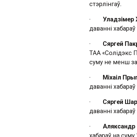
стэрлінгаў.
·
Уладзімер
даванні хабараў
·
Сяргей Па
ТАА «Солідэкс ПІ
суму не менш за
·
Міхаіл Пры
даванні хабараў
·
Сяргей Ша
даванні хабараў
·
Аляксандр
хабараў на суму