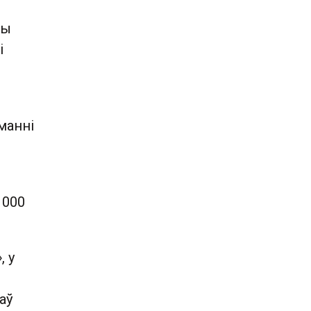
ны
і
й
манні
 000
, у
аў