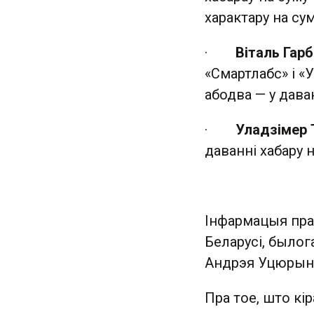
характару на сум
·
Віталь Гар
«Смартлабс» і «
абодва — у дава
·
Уладзімер 
даванні хабару 
Інфармацыя пра
Беларусі, былог
Андрэя Уцюрына,
Пра тое, што кі