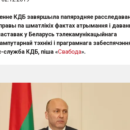
енне КДБ завяршыла папярэдняе расследава
правы па шматлікіх фактах атрымання і даван
паставак у Беларусь тэлекамунікацыйнага
ампутарнай тэхнікі і праграмнага забеспячэння
с-служба КДБ, піша «
Свабода
».