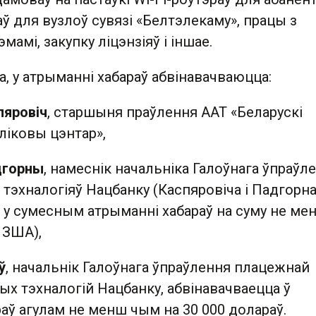
 для вузлоў сувязі «Белтэлекаму», працы з
эмамі, закупку ліцэнзіяў і іншае.
, у атрыманні хабараў абвінавачваюцца:
пяровіч
, старшыня праўлення ААТ «Беларускі
ліковы цэнтар»,
дгорны
, намеснік начальніка Галоўнага ўпраўл
эхналогіяў Нацбанку (Каспяровіча і Падгорна
 у сумесным атрыманні хабараў на суму не ме
 ЗША),
ў
, начальнік Галоўнага ўпраўлення плацежнай
вых тэхналогій Нацбанку, абвінавачваецца ў
аў агулам не менш чым на 30 000 долараў.