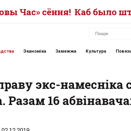
вы Час» сёння!
Каб было шт
адства
Эканоміка
Замежжа
Культура
Повязь
раву экс-намесніка с
. Разам 16 абвінавач
02.12.2019