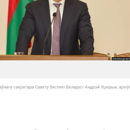
ўнага сакратара Савету бяспекі Беларусі Андрэй Уцюрын, архіў