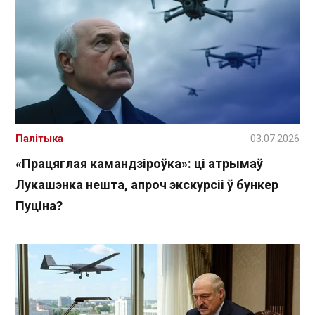
Палітыка
03.07.2026
«Працяглая камандзіроўка»: ці атрымаў
Лукашэнка нешта, апроч экскурсіі ў бункер
Пуціна?