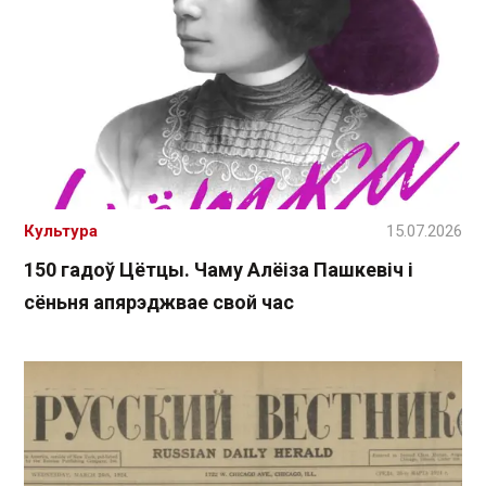
Культура
15.07.2026
150 гадоў Цётцы. Чаму Алёіза Пашкевіч і
сёньня апярэджвае свой час