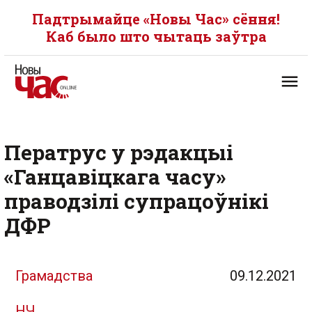
Падтрымайце «Новы Час» сёння!
Каб было што чытаць заўтра
Ператрус у рэдакцыі
«Ганцавіцкага часу»
праводзілі супрацоўнікі
ДФР
Грамадства
09.12.2021
НЧ