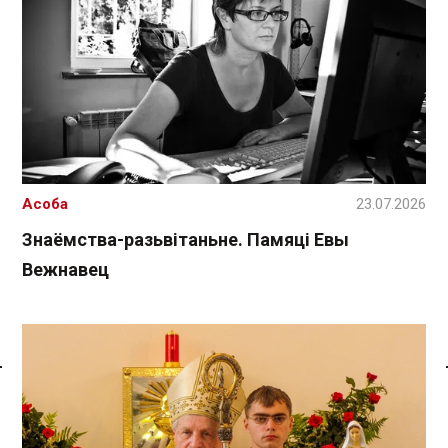
Асоба
23.07.2026
Знаёмства-разьвітаньне. Памяці Евы
Вежнавец
Спасылка без VPN