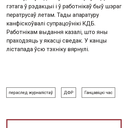
гэтага ў рэдакцыі і ў работнікаў быў шэраг
ператрусаў летам. Тады апаратуру
канфіскоўвалі супрацоўнікі КДБ.
Работнікам выдання казалі, што яны
праходзяць у якасці сведак. У канцы
лістапада ўсю тэхніку вярнулі.
пераслед журналістаў
ДФР
Ганцавіцкі час