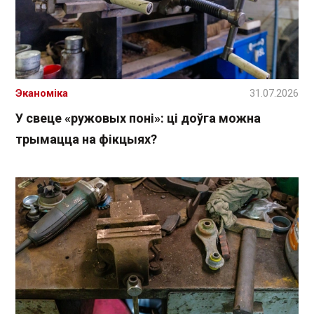
Эканоміка
31.07.2026
У свеце «ружовых поні»: ці доўга можна
трымацца на фікцыях?