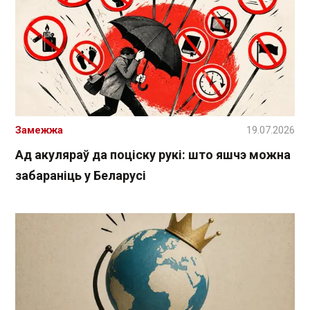
Замежжа
19.07.2026
Ад акуляраў да поціску рукі: што яшчэ можна
забараніць у Беларусі