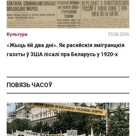
Культура
25.06.2026
«Жыць ёй два дні». Як расейскія эмігранцкія
газэты ў ЗША пісалі пра Беларусь у 1920-х
ПОВЯЗЬ ЧАСОЎ