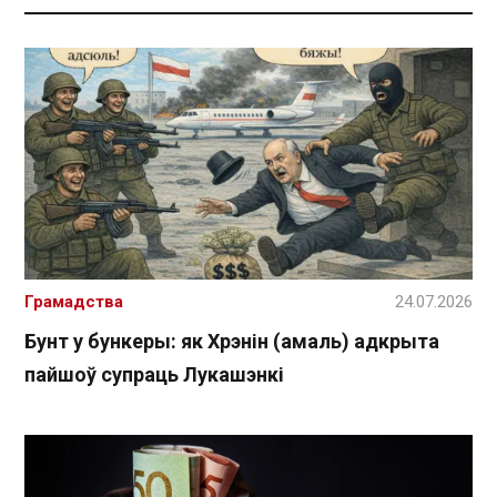
Грамадства
24.07.2026
Бунт у бункеры: як Хрэнін (амаль) адкрыта
пайшоў супраць Лукашэнкі