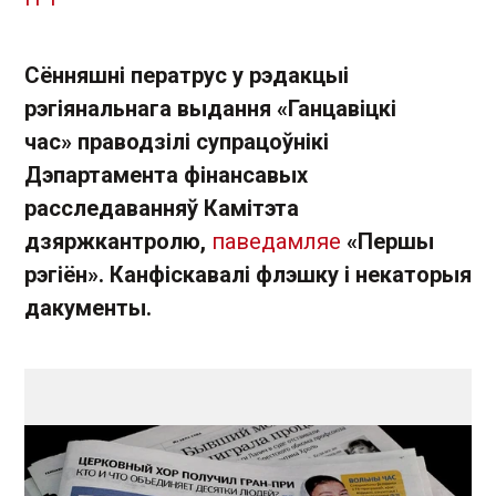
Сённяшні ператрус у рэдакцыі
рэгіянальнага выдання «Ганцавіцкі
час» праводзілі супрацоўнікі
Дэпартамента фінансавых
расследаванняў Камітэта
дзяржкантролю,
паведамляе
«Першы
рэгіён». Канфіскавалі флэшку і некаторыя
дакументы.