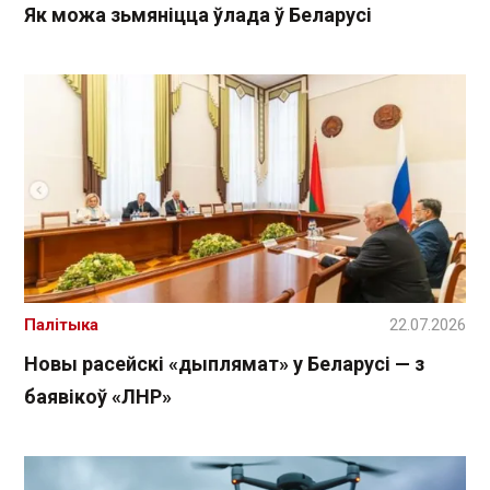
Як можа зьмяніцца ўлада ў Беларусі
Палітыка
22.07.2026
Новы расейскі «дыплямат» у Беларусі — з
баявікоў «ЛНР»