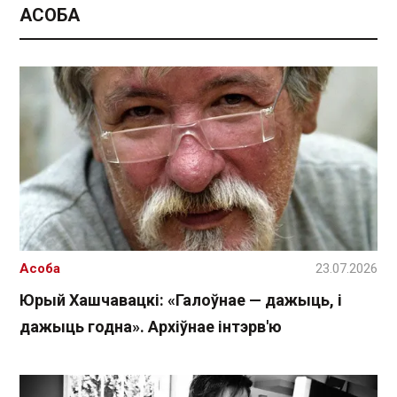
АСОБА
Асоба
23.07.2026
Юрый Хашчавацкі: «Галоўнае — дажыць, і
дажыць годна». Архіўнае інтэрв'ю