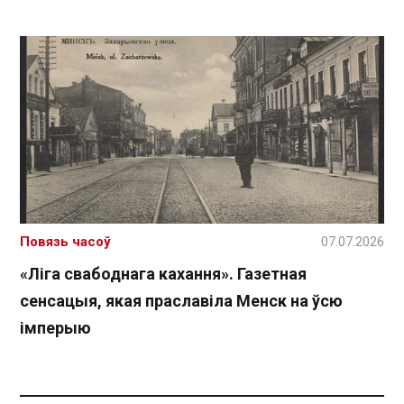
Повязь часоў
07.07.2026
«Ліга свабоднага кахання». Газетная
сенсацыя, якая праславіла Менск на ўсю
імперыю