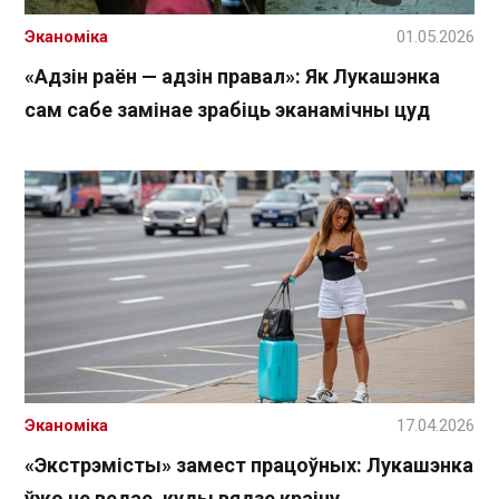
Эканоміка
01.05.2026
«Адзін раён — адзін правал»: Як Лукашэнка
сам сабе замінае зрабіць эканамічны цуд
Эканоміка
17.04.2026
«Экстрэмісты» замест працоўных: Лукашэнка
ўжо не ведае, куды вядзе краіну