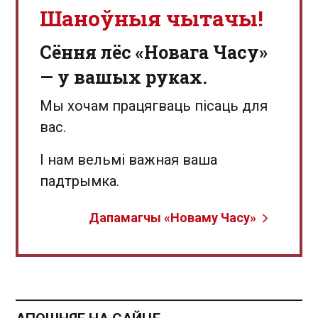
Шаноўныя чытачы!
Сёння лёс «Новага Часу»
— у вашых руках.
Мы хочам працягваць пісаць для
вас.
І нам вельмі важная ваша
падтрымка.
Дапамагчы «Новаму Часу»