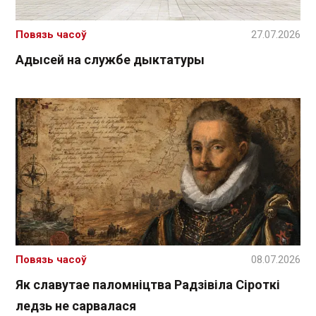
Повязь часоў
27.07.2026
Адысей на службе дыктатуры
Повязь часоў
08.07.2026
Як славутае паломніцтва Радзівіла Сіроткі
ледзь не сарвалася