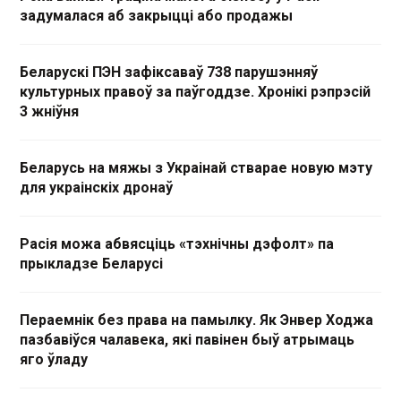
задумалася аб закрыцці або продажы
Беларускі ПЭН зафіксаваў 738 парушэнняў
культурных правоў за паўгоддзе. Хронікі рэпрэсій
3 жніўня
Беларусь на мяжы з Украінай стварае новую мэту
для украінскіх дронаў
Расія можа абвясціць «тэхнічны дэфолт» па
прыкладзе Беларусі
Пераемнік без права на памылку. Як Энвер Ходжа
пазбавіўся чалавека, які павінен быў атрымаць
яго ўладу