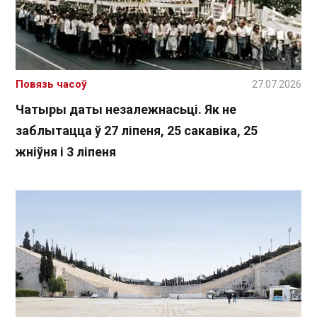
Повязь часоў
27.07.2026
Чатыры даты незалежнасьці. Як не
заблытацца ў 27 ліпеня, 25 сакавіка, 25
жніўня і 3 ліпеня