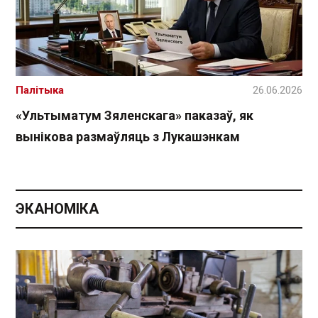
Палітыка
26.06.2026
«Ультыматум Зяленскага» паказаў, як
вынікова размаўляць з Лукашэнкам
ЭКАНОМІКА