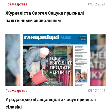
Грамадства
09.12.2021
Журналіста Сяргея Сацука прызналі
палітычным зняволеным
Грамадства
09.12.2021
У рэдакцыю «Ганцавіцкага часу» прыйшлі
сілавікі