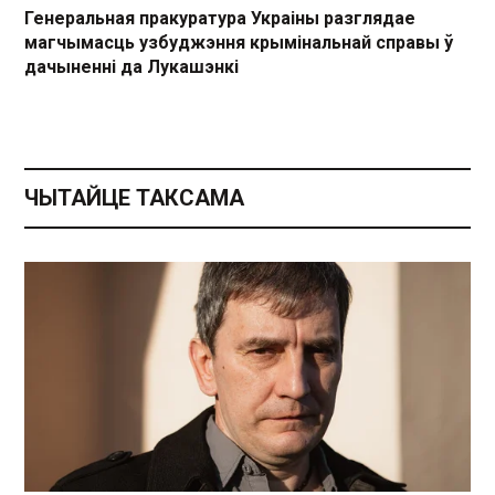
Генеральная пракуратура Украіны разглядае
магчымасць узбуджэння крымінальнай справы ў
дачыненні да Лукашэнкі
ЧЫТАЙЦЕ ТАКСАМА