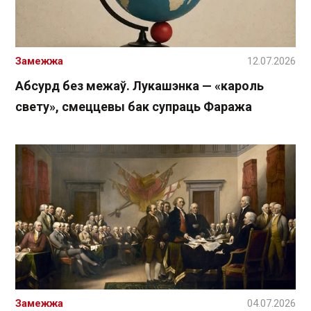
Замежжа
12.07.2026
Абсурд без межаў. Лукашэнка — «кароль
свету», смеццевы бак супраць Фаража
Замежжа
04.07.2026