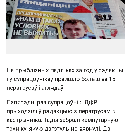
Па прыблізных падліках за год у рэдакцыі
і ў супрацоўнікаў прайшло больш за 15
ператрусаў і аглядаў.
Папярэдні раз супрацоўнікі ДФР
прыходзілі ў рэдакцыю з ператрусам 5
кастрычніка. Тады забралі кампутарную
тэхніку, якую дагэтуль не вярнулі. Да