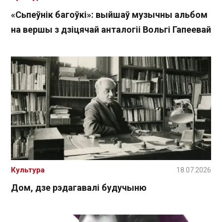
«Сьпеўнік багоўкі»: выйшаў музычны альбом
на вершы з дзіцячай анталогіі Вольгі Гапеевай
Культура
18.07.2026
Дом, дзе рэдагавалі будучыню