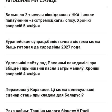
АПОШНЯЕ НА САЙЦЕ
Больш за 2 тысячы ліквідаваных НКА і новае
папаўненне «экстрэмісцкага» спісу. Хронікі
рэпрэсій 5 жніўня
Еўрапейская супрацьбалістычная сістэма можа
быць гатовая да сярэдзіны 2027 года
Удзельнікі злёту пад Расонамі паведамілі пра
збіццё і прыніжэнні пасля затрыманняў. Хронікі
рэпрэсій 4 жніўня
Перамовы ў Каракасе. Ці можа венесуэльскі
сцэнар стаць прыкладам для Беларусі?
Рэха вайны: Траціна малога бізнесу ў Расіі