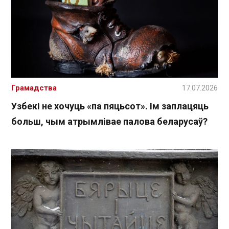
Грамадства
17.07.2026
Узбекі не хочуць «па пяцьсот». Ім заплацяць
больш, чым атрымлівае палова беларусаў?