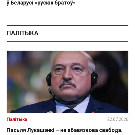
ў Беларусі «рускіх братоў»
ПАЛІТЫКА
Палітыка
22.07.2026
Пасьля Лукашэнкі – не абавязкова свабода.