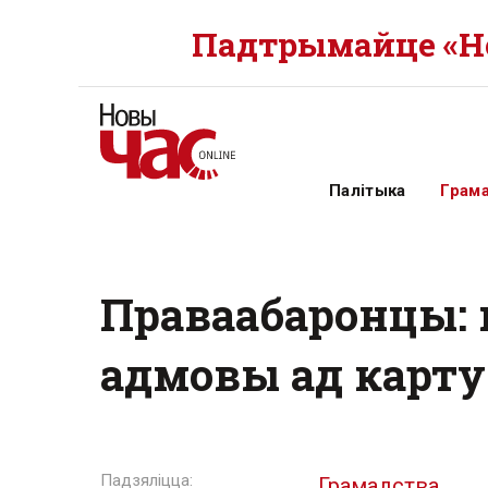
Падтрымайце «Но
Палітыка
Грам
Праваабаронцы:
адмовы ад карту
Грамадства