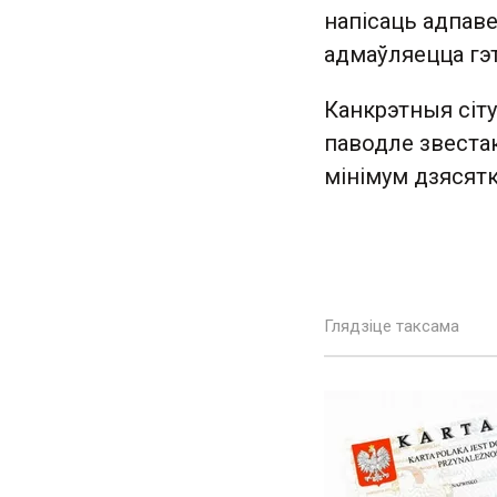
напісаць адпаве
адмаўляецца гэт
Канкрэтныя сіту
паводле звестак
мінімум дзясятк
Глядзіце таксама