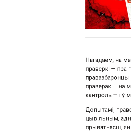
Нагадаем, на м
праверкі — пра 
праваабаронцы 
праверак — на 
кантроль — і ў м
Допытамі, праве
цывільным, адна
прыватнасці, я