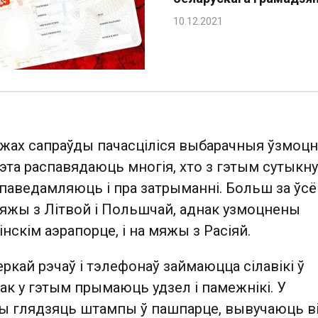
ежах сапраўды пачасціліся выбарачныя ўзмоц
гэта распавядаюць многія, хто з гэтым сутыкну
паведамляюць і пра затрыманні. Больш за ўсё
мяжы з Літвой і Польшчай, аднак узмоцнены
інскім аэрапорце, і на мяжы з Расіяй.
ркай рэчаў і тэлефонаў займаюцца сілавікі ў
к у гэтым прымаюць удзел і памежнікі. У
ны глядзяць штампы ў пашпарце, вывучаюць ві