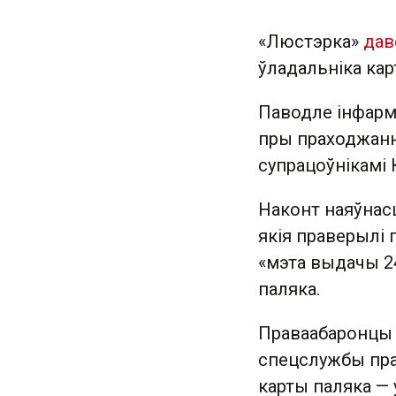
«Люстэрка»
дав
ўладальніка ка
Паводле інфарм
пры праходжанн
супрацоўнікамі 
Наконт наяўнасц
якія праверылі 
«мэта выдачы 24
паляка.
Праваабаронцы 
спецслужбы пра
карты паляка —