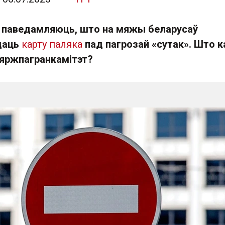
 паведамляюць, што на мяжы беларусаў
даць
карту паляка
пад пагрозай «сутак». Што 
зяржпагранкамітэт?