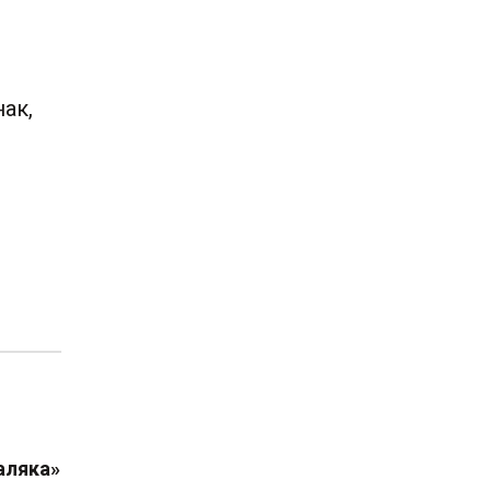
ак,
аляка»