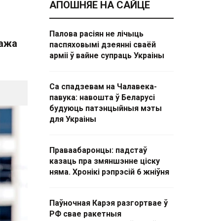
АПОШНЯЕ НА САЙЦЕ
Палова расіян не лічыць
кажа
паспяховымі дзеянні сваёй
арміі ў вайне супраць Украіны
Са спадзевам на Чалавека-
павука: навошта ў Беларусі
будуюць патэнцыйныя мэты
для Украіны
Праваабаронцы: падстаў
казаць пра змяншэнне ціску
няма. Хронікі рэпрэсій 6 жніўня
Паўночная Карэя разгортвае ў
РФ свае ракетныя