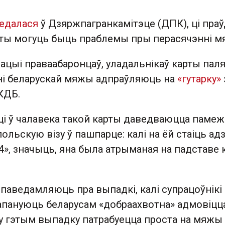
едалася
ў Дзяржпагранкамітэце (ДПК), ці праў
рты могуць быць праблемы пры перасячэнні м
ацыі праваабаронцаў, уладальнікаў карты пал
і беларускай мяжы адпраўляюць на
«гутарку»
КДБ.
і ў чалавека такой карты даведваюцца памежн
польскую візу ў пашпарце: калі на ёй стаіць ад
», значыць, яна была атрыманая на падставе 
паведамляюць пра выпадкі, калі супрацоўнікі
пануюць беларусам «добраахвотна» адмовіцц
 у гэтым выпадку патрабуецца проста на мяжы