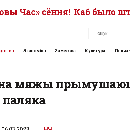
вы Час» сёння!
Каб было шт
адства
Эканоміка
Замежжа
Культура
Повязь
 на мяжы прымушаюц
 паляка
06.07.2023
НЧ