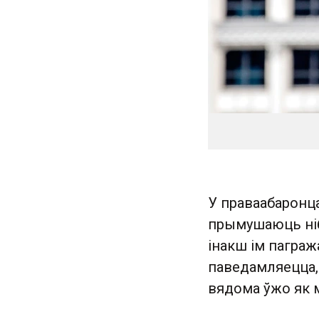
У праваабаронца
прымушаюць ніб
інакш ім паграж
паведамляецца,
вядома ўжо як 