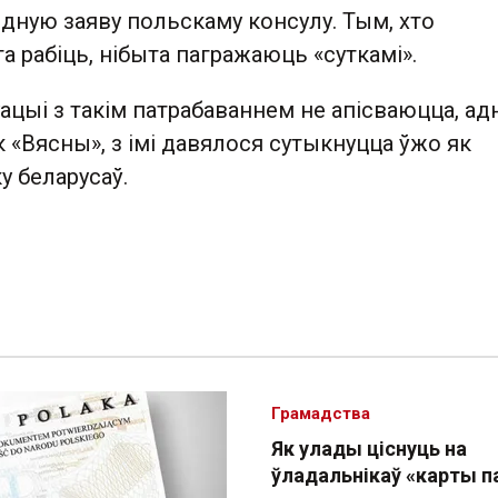
дную заяву польскаму консулу. Тым, хто
а рабіць, нібыта пагражаюць «суткамі».
ацыі з такім патрабаваннем не апісваюцца, адн
 «Вясны», з імі давялося сутыкнуцца ўжо як
у беларусаў.
Грамадства
Як улады ціснуць на
ўладальнікаў «карты п