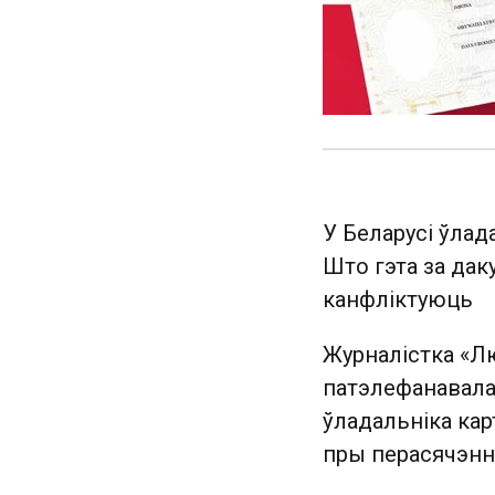
У Беларусі ўлад
Што гэта за дак
канфліктуюць
Журналістка «Л
патэлефанавала 
ўладальніка ка
пры перасячэнн