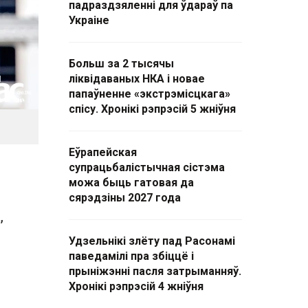
падраздзяленні для ўдараў па
Украіне
Больш за 2 тысячы
ліквідаваных НКА і новае
папаўненне «экстрэмісцкага»
спісу. Хронікі рэпрэсій 5 жніўня
Еўрапейская
супрацьбалістычная сістэма
можа быць гатовая да
сярэдзіны 2027 года
,
Удзельнікі злёту пад Расонамі
паведамілі пра збіццё і
прыніжэнні пасля затрыманняў.
Хронікі рэпрэсій 4 жніўня