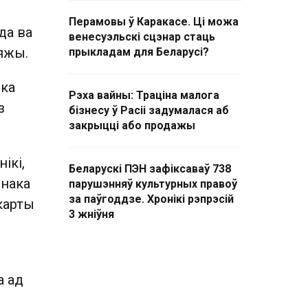
Перамовы ў Каракасе. Ці можа
да ва
венесуэльскі сцэнар стаць
яжы.
прыкладам для Беларусі?
яка
Рэха вайны: Траціна малога
з
бізнесу ў Расіі задумалася аб
закрыцці або продажы
ікі,
Беларускі ПЭН зафіксаваў 738
знака
парушэнняў культурных правоў
за паўгоддзе. Хронікі рэпрэсій
карты
3 жніўня
а ад