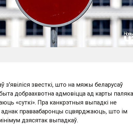
ў з'явіліся звесткі, што на мяжы беларусаў
ыта добраахвотна адмовіцца ад карты паляка
аюць «суткі». Пра канкрэтныя выпадкі не
 аднак праваабаронцы сцвярджаюць, што ім
мінімум дзясятак выпадкаў.