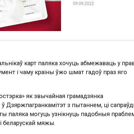
альнікаў карт паляка хочуць абмежаваць у прав
умент і чаму краіны ўжо шмат гадоў праз яго
юстэрка» як звычайная грамадзянка
ў Дзяржпагранкамітэт з пытаннем, ці сапраўд
рты паляка могуць узнікнуць падобныя прабл
і беларускай мяжы.