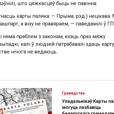
эўнілі, што цяжкасцяў быць не павінна:
ўнасць карты паляка. — Прыма. рэд.) нецікава.
ашпарт, а візу не правяраем, — паведамілі ў ГП
алі няма праблем з законам, ехаць праз мяжу
выпадкі, калі ў людзей патрабавалі здаць карт
стве нічога не ведаюць.
Грамадства
Уладальнікаў Карты п
могуць пазбавіць
беларускага грамадзя