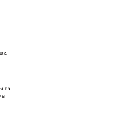
ах.
ы ва
емы