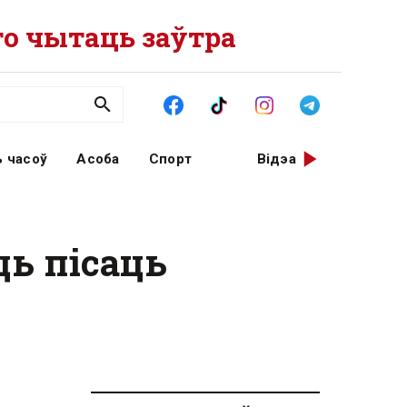
о чытаць заўтра
 часоў
Асоба
Спорт
Відэа
ь пісаць