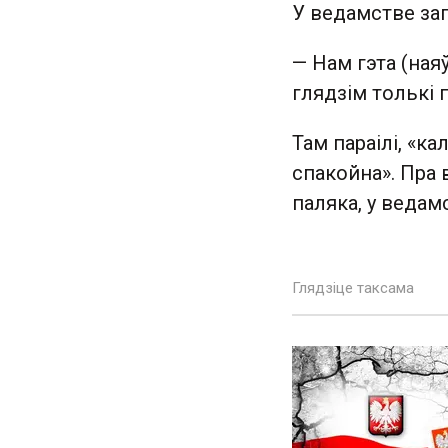
У ведамстве зап
— Нам гэта (ная
глядзім толькі п
Там параілі, «к
спакойна». Пра 
паляка, у ведам
Глядзіце таксама