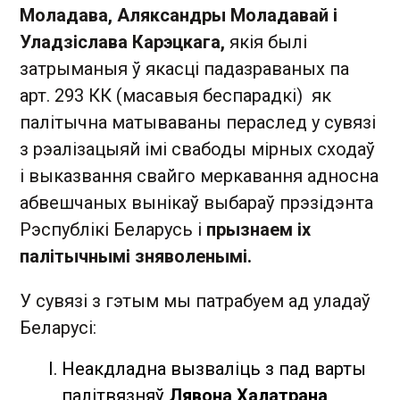
Моладава, Аляксандры Моладавай і
Уладзіслава Карэцкага,
якія былі
затрыманыя ў якасці падазраваных па
арт. 293 КК (масавыя беспарадкі) як
палітычна матываваны пераслед у сувязі
з рэалізацыяй імі свабоды мірных сходаў
і выказвання свайго меркавання адносна
абвешчаных вынікаў выбараў прэзідэнта
Рэспублікі Беларусь і
прызнаем іх
палітычнымі зняволенымі.
У сувязі з гэтым мы патрабуем ад уладаў
Беларусі:
Неакдладна вызваліць з пад варты
палітвязняў
Лявона Халатрана,