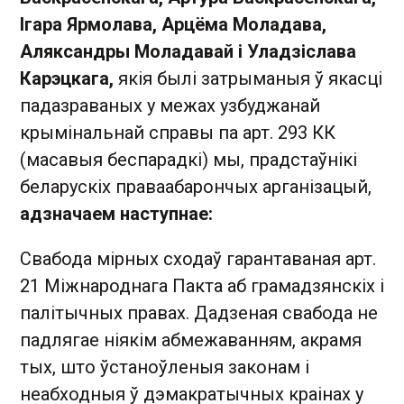
Ігара Ярмолава, Арцёма Моладава,
Аляксандры Моладавай і Уладзіслава
Карэцкага,
якія былі затрыманыя ў якасці
падазраваных у межах узбуджанай
крымінальнай справы па арт. 293 КК
(масавыя беспарадкі) мы, прадстаўнікі
беларускіх праваабарончых арганізацый,
адзначаем наступнае:
Свабода мірных сходаў гарантаваная арт.
21 Міжнароднага Пакта аб грамадзянскіх і
палітычных правах. Дадзеная свабода не
падлягае ніякім абмежаванням, акрамя
тых, што ўстаноўленыя законам і
неабходныя ў дэмакратычных краінах у