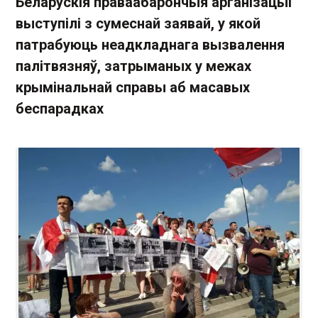
Беларускія праваабарончыя арганізацыі
выступілі з сумеснай заявай, у якой
патрабуюць неадкладнага вызвалення
палітвязняў, затрыманых у межах
крымінальнай справы аб масавых
беспарадках