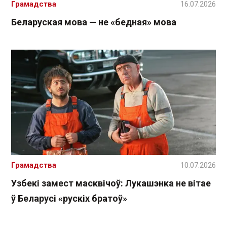
Грамадства
16.07.2026
Беларуская мова — не «бедная» мова
Грамадства
10.07.2026
Узбекі замест масквічоў: Лукашэнка не вітае
ў Беларусі «рускіх братоў»