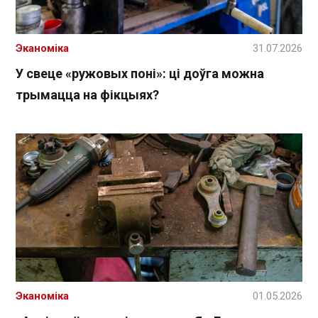
Эканоміка
31.07.2026
У свеце «ружовых поні»: ці доўга можна
трымацца на фікцыях?
Эканоміка
01.05.2026