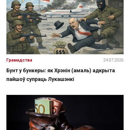
Грамадства
24.07.2026
Бунт у бункеры: як Хрэнін (амаль) адкрыта
пайшоў супраць Лукашэнкі