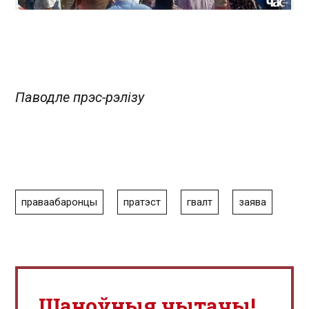
Паводле прэс-рэлізу
праваабаронцы
пратэст
гвалт
заява
Шаноўныя чытачы!