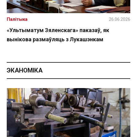
Палітыка
26.06.2026
«Ультыматум Зяленскага» паказаў, як
вынікова размаўляць з Лукашэнкам
ЭКАНОМІКА