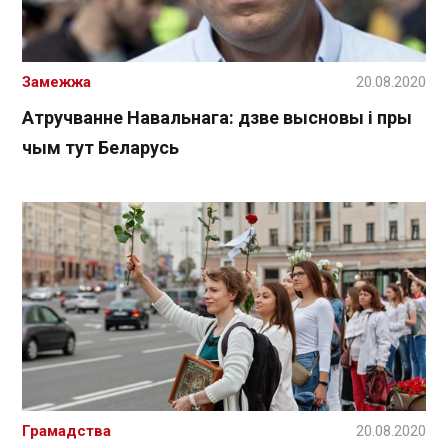
Замежжа
20.08.2020
Атручванне Навальнага: дзве высновы і пры
чым тут Беларусь
Грамадства
20.08.2020