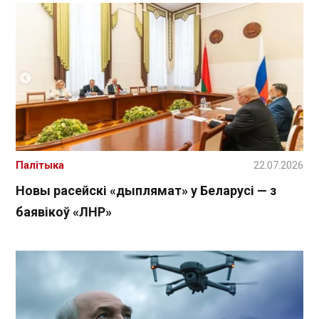
Палітыка
22.07.2026
Новы расейскі «дыплямат» у Беларусі — з
баявікоў «ЛНР»