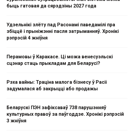
быць гатовая да сярэдзіны 2027 года
Удзельнікі злёту пад Расонамі паведамілі пра
збіццё і прыніжэнні пасля затрыманняў. Хронікі
рэпрэсій 4 жніўня
Перамовы ў Каракасе. Ці можа венесуэльскі
сцэнар стаць прыкладам для Беларусі?
Рэха вайны: Траціна малога бізнесу ў Расіі
задумалася аб закрыцці або продажы
Беларускі ПЭН зафіксаваў 738 парушэнняў
культурных правоў за паўгоддзе. Хронікі рэпрэсій
3 жніўня