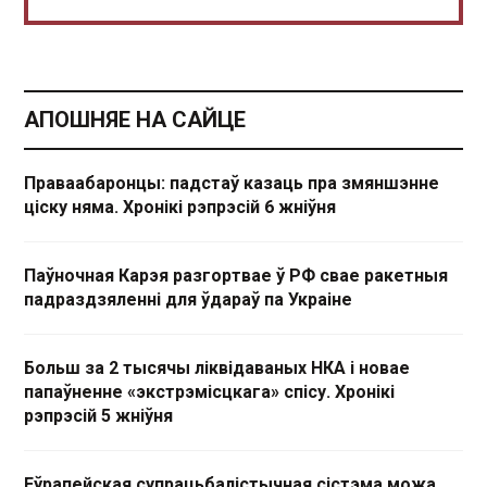
АПОШНЯЕ НА САЙЦЕ
Праваабаронцы: падстаў казаць пра змяншэнне
ціску няма. Хронікі рэпрэсій 6 жніўня
Паўночная Карэя разгортвае ў РФ свае ракетныя
падраздзяленні для ўдараў па Украіне
Больш за 2 тысячы ліквідаваных НКА і новае
папаўненне «экстрэмісцкага» спісу. Хронікі
рэпрэсій 5 жніўня
Еўрапейская супрацьбалістычная сістэма можа