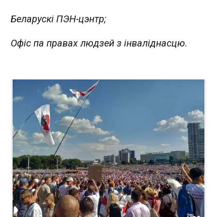
Беларускі ПЭН-цэнтр;
Офіс па правах людзей з інваліднасцю.