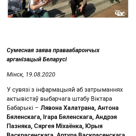
Сумесная заява праваабарончых
арганізацый Беларусі
Мінск, 19.08.2020
У сувязі з інфармацыяй аб затрыманнях
актывістаў выбарчага штабу Віктара
Бабарыкі –
Лявона Халатрана, Антона
Бяленскага, Ігара Бяленскага, Андрэя
Пазняка, Сяргея Міхаёнка, Юрыя
Васкрасенскага, Артура Васкрасенскага,