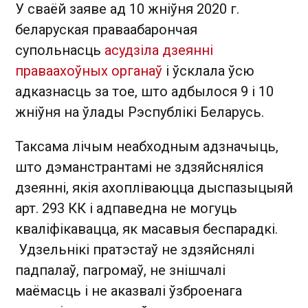
У сваёй заяве ад 10 жніўня 2020 г.
беларуская праваабарончая
супольнасць
асудзіла дзеянні
праваахоўных органаў
і ўсклала ўсю
адказнасць за тое, што адбылося 9 і 10
жніўня на ўлады Рэспублікі Беларусь.
Таксама лічым неабходным адзначыць,
што дэманстрантамі не здзяйсняліся
дзеянні, якія ахопліваюцца дыспазыцыяй
арт. 293 КК і адпаведна не могуць
кваліфікавацца, як масавыя беспарадкі.
Удзельнікі пратэстаў не здзяйснялі
падпалаў, пагромаў, не знішчалі
маёмасць і не аказвалі ўзброенага