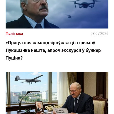
Палітыка
03.07.2026
«Працяглая камандзіроўка»: ці атрымаў
Лукашэнка нешта, апроч экскурсіі ў бункер
Пуціна?