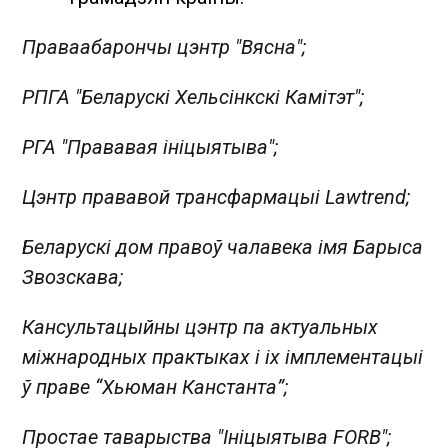
Праваабарончы цэнтр "Вясна";
РПГА "Беларускі Хельсінкскі Камітэт";
РГА "Прававая ініцыятыва";
Цэнтр прававой трансфармацыі Lawtrend;
Беларускі дом правоў чалавека імя Барыса
Звозскава;
Кансультацыйны цэнтр па актуальных
міжнародных практыках і іх імплементацыі
ў праве “Хьюман Канстанта”;
Простае таварыства "Ініцыятыва FORB";