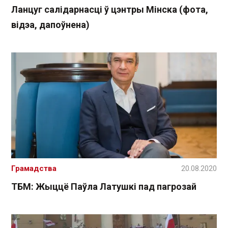
Ланцуг салідарнасці ў цэнтры Мінска (фота,
відэа, дапоўнена)
Грамадства
20.08.2020
ТБМ: Жыццё Паўла Латушкі пад пагрозай