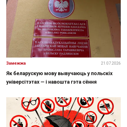
Замежжа
21.07.2026
Як беларускую мову вывучаюць у польскіх
універсітэтах — і навошта гэта сёння