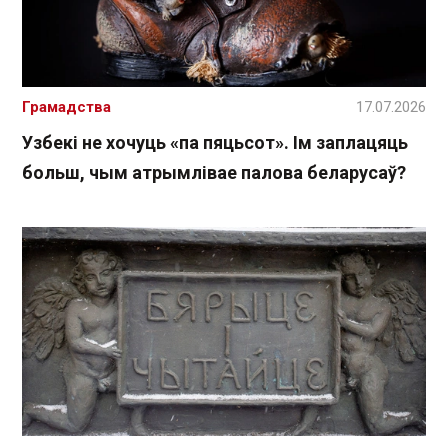
Грамадства
17.07.2026
Узбекі не хочуць «па пяцьсот». Ім заплацяць
больш, чым атрымлівае палова беларусаў?