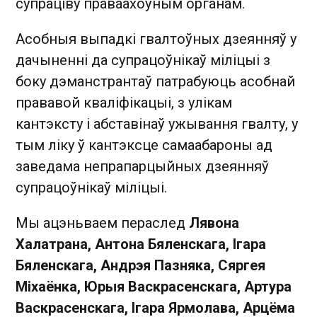
супраціву праваахоўным органам.
Асобныя выпадкі гвалтоўных дзеянняў у
дачыненні да супрацоўнікаў міліцыі з
боку дэманстрантаў патрабуюць асобнай
прававой кваліфікацыі, з улікам
кантэксту і абставінаў ужывання гвалту, у
тым ліку ў кантэксце самаабароны ад
заведама непрапарцыйных дзеянняў
супрацоўнікаў міліцыі.
Мы ацэньваем пераслед
Лявона
Халатрана, Антона Бяленскага, Ігара
Бяленскага, Андрэя Пазняка, Сяргея
Міхаёнка, Юрыя Васкрасенскага, Артура
Васкрасенскага, Ігара Ярмолава, Арцёма