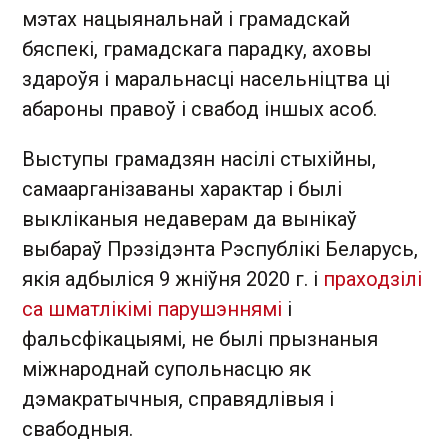
мэтах нацыянальнай і грамадскай
бяспекі, грамадскага парадку, аховы
здароўя і маральнасці насельніцтва ці
абароны правоў і свабод іншых асоб.
Выступы грамадзян насілі стыхійны,
самаарганізаваны характар і былі
выкліканыя недаверам да вынікаў
выбараў Прэзідэнта Рэспублікі Беларусь,
якія адбыліся 9 жніўня 2020 г. і
праходзілі
са шматлікімі парушэннямі
і
фальсфікацыямі, не былі прызнаныя
міжнароднай супольнасцю як
дэмакратычныя, справядлівыя і
свабодныя.