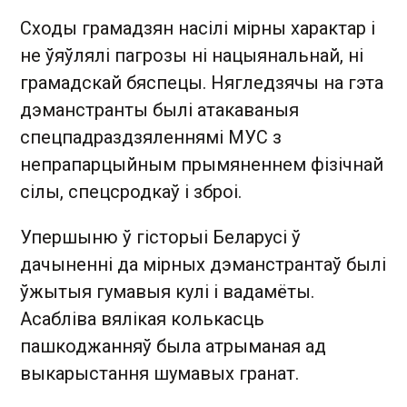
Сходы грамадзян насілі мірны характар і
не ўяўлялі пагрозы ні нацыянальнай, ні
грамадскай бяспецы. Нягледзячы на гэта
дэманстранты былі атакаваныя
спецпадраздзяленнямі МУС з
непрапарцыйным прымяненнем фізічнай
сілы, спецсродкаў і зброі.
Упершыню ў гісторыі Беларусі ў
дачыненні да мірных дэманстрантаў былі
ўжытыя гумавыя кулі і вадамёты.
Асабліва вялікая колькасць
пашкоджанняў была атрыманая ад
выкарыстання шумавых гранат.