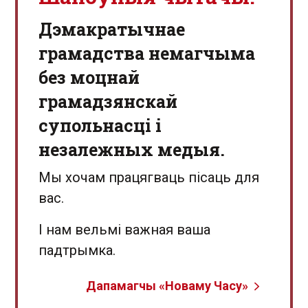
Дэмакратычнае
грамадства немагчыма
без моцнай
грамадзянскай
супольнасці і
незалежных медыя.
Мы хочам працягваць пісаць для
вас.
І нам вельмі важная ваша
падтрымка.
Дапамагчы «Новаму Часу»