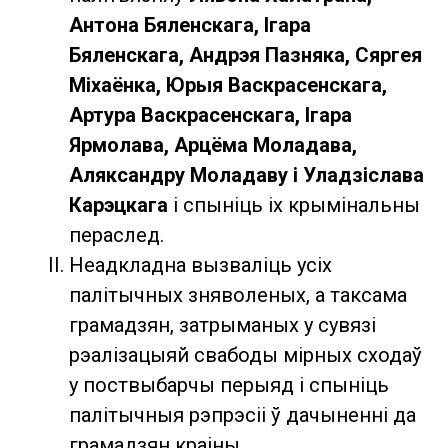
Антона Бяленскага, Ігара
Бяленскага, Андрэя Пазняка, Сяргея
Міхаёнка, Юрыя Васкрасенскага,
Артура Васкрасенскага, Ігара
Ярмолава, Арцёма Моладава,
Аляксандру Моладаву і Уладзіслава
Карэцкага
і спыніць іх крымінальны
пераслед.
Неадкладна вызваліць усіх
палітычных зняволеных, а таксама
грамадзян, затрыманых у сувязі
рэалізацыяй свабоды мірных сходаў
у поствыбарчы перыяд і спыніць
палітычныя рэпрэсіі ў дачыненні да
грамадзян краіны.