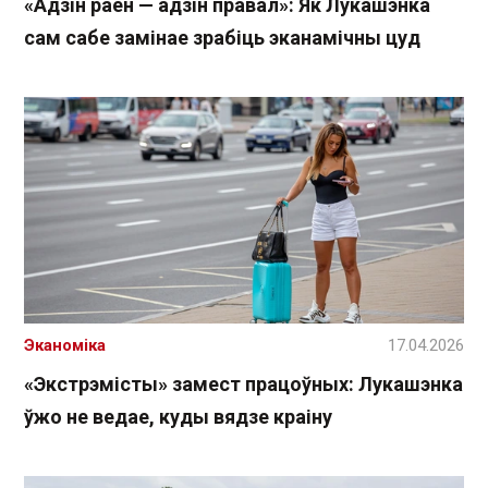
«Адзін раён — адзін правал»: Як Лукашэнка
сам сабе замінае зрабіць эканамічны цуд
Эканоміка
17.04.2026
«Экстрэмісты» замест працоўных: Лукашэнка
ўжо не ведае, куды вядзе краіну