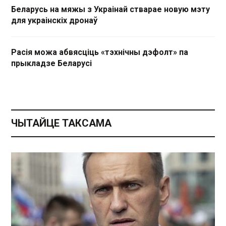
Беларусь на мяжы з Украінай стварае новую мэту
для украінскіх дронаў
Расія можа абвясціць «тэхнічны дэфолт» па
прыкладзе Беларусі
ЧЫТАЙЦЕ ТАКСАМА