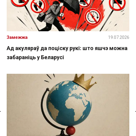
Замежжа
19.07.2026
Ад акуляраў да поціску рукі: што яшчэ можна
забараніць у Беларусі
Спасылка без VPN