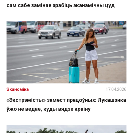
сам сабе замінае зрабіць эканамічны цуд
Эканоміка
17.04.2026
«Экстрэмісты» замест працоўных: Лукашэнка
ўжо не ведае, куды вядзе краіну