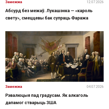
Замежжа
12.07.2026
Абсурд без межаў. Лукашэнка — «кароль
свету», смеццевы бак супраць Фаража
Замежжа
04.07.2026
Рэвалюцыя пад градусам. Як алкаголь
дапамог стварыць ЗША