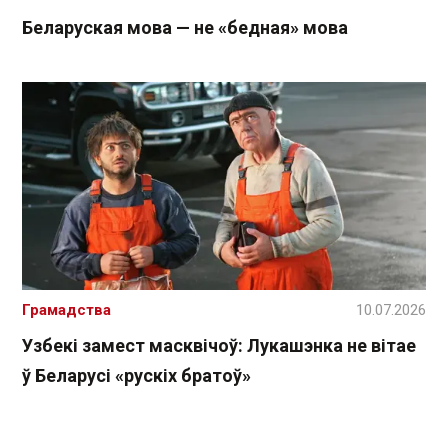
Беларуская мова — не «бедная» мова
Грамадства
10.07.2026
Узбекі замест масквічоў: Лукашэнка не вітае
ў Беларусі «рускіх братоў»