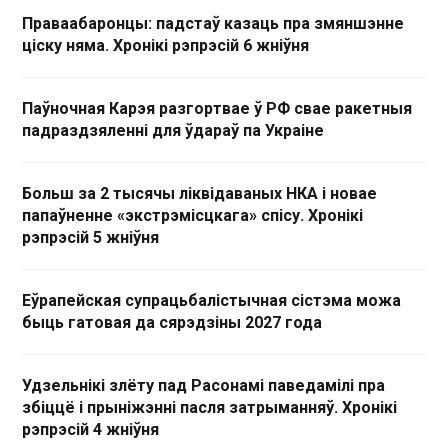
Праваабаронцы: падстаў казаць пра змяншэнне
ціску няма. Хронікі рэпрэсій 6 жніўня
Паўночная Карэя разгортвае ў РФ свае ракетныя
падраздзяленні для ўдараў па Украіне
Больш за 2 тысячы ліквідаваных НКА і новае
папаўненне «экстрэмісцкага» спісу. Хронікі
рэпрэсій 5 жніўня
Еўрапейская супрацьбалістычная сістэма можа
быць гатовая да сярэдзіны 2027 года
Удзельнікі злёту пад Расонамі паведамілі пра
збіццё і прыніжэнні пасля затрыманняў. Хронікі
рэпрэсій 4 жніўня