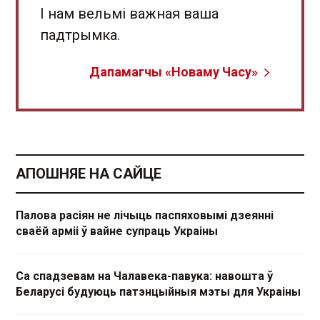
І нам вельмі важная ваша
падтрымка.
Дапамагчы «Новаму Часу»
АПОШНЯЕ НА САЙЦЕ
Палова расіян не лічыць паспяховымі дзеянні
сваёй арміі ў вайне супраць Украіны
Са спадзевам на Чалавека-павука: навошта ў
Беларусі будуюць патэнцыйныя мэты для Украіны