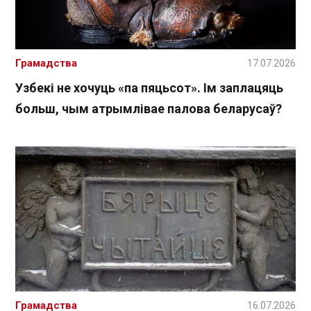
Грамадства
17.07.2026
Узбекі не хочуць «па пяцьсот». Ім заплацяць
больш, чым атрымлівае палова беларусаў?
Грамадства
16.07.2026