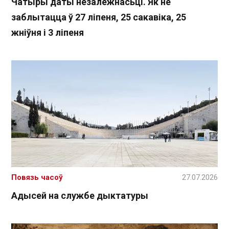
Чатыры даты незалежнасьці. Як не
заблытацца ў 27 ліпеня, 25 сакавіка, 25
жніўня і 3 ліпеня
Повязь часоў
27.07.2026
Адысей на службе дыктатуры