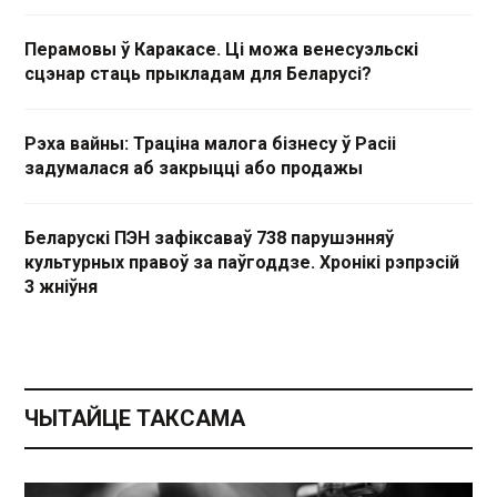
Перамовы ў Каракасе. Ці можа венесуэльскі
сцэнар стаць прыкладам для Беларусі?
Рэха вайны: Траціна малога бізнесу ў Расіі
задумалася аб закрыцці або продажы
Беларускі ПЭН зафіксаваў 738 парушэнняў
культурных правоў за паўгоддзе. Хронікі рэпрэсій
3 жніўня
ЧЫТАЙЦЕ ТАКСАМА