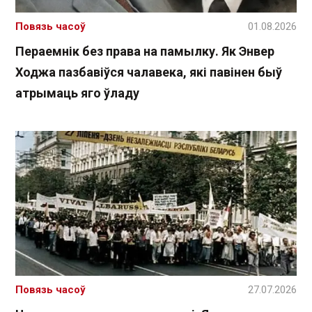
Повязь часоў
01.08.2026
Пераемнік без права на памылку. Як Энвер
Ходжа пазбавіўся чалавека, які павінен быў
атрымаць яго ўладу
Повязь часоў
27.07.2026