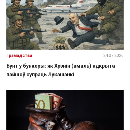
Грамадства
24.07.2026
Бунт у бункеры: як Хрэнін (амаль) адкрыта
пайшоў супраць Лукашэнкі