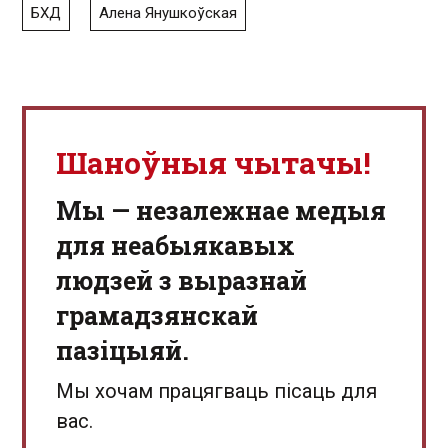
БХД
Алена Янушкоўская
Шаноўныя чытачы!
Мы — незалежнае медыя
для неабыякавых
людзей з выразнай
грамадзянскай
пазіцыяй.
Мы хочам працягваць пісаць для
вас.