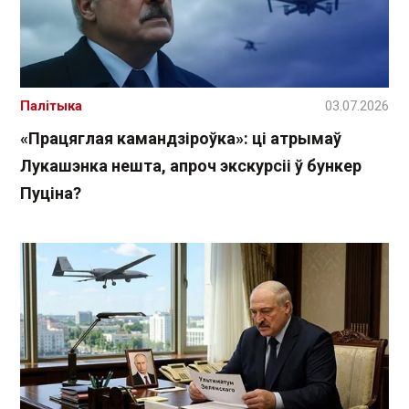
Палітыка
03.07.2026
«Працяглая камандзіроўка»: ці атрымаў
Лукашэнка нешта, апроч экскурсіі ў бункер
Пуціна?