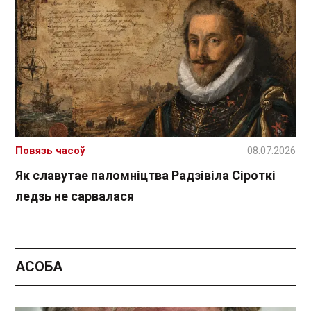
Повязь часоў
08.07.2026
Як славутае паломніцтва Радзівіла Сіроткі
ледзь не сарвалася
АСОБА