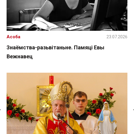
Асоба
23.07.2026
Знаёмства-разьвітаньне. Памяці Евы
Вежнавец
Спасылка без VPN