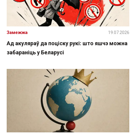
Замежжа
19.07.2026
Ад акуляраў да поціску рукі: што яшчэ можна
забараніць у Беларусі