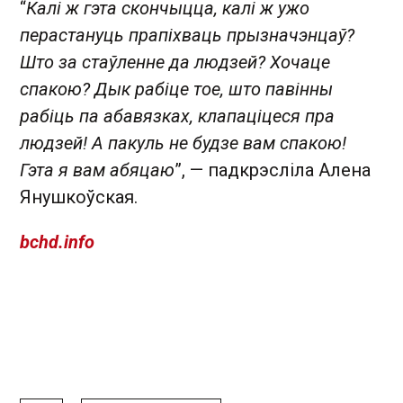
“
Калі ж гэта скончыцца, калі ж ужо
перастануць прапіхваць прызначэнцаў?
Што за стаўленне да людзей? Хочаце
спакою? Дык рабіце тое, што павінны
рабіць па абавязках, клапаціцеся пра
людзей! А пакуль не будзе вам спакою!
Гэта я вам абяцаю
”, — падкрэсліла Алена
Янушкоўская.
bchd.info