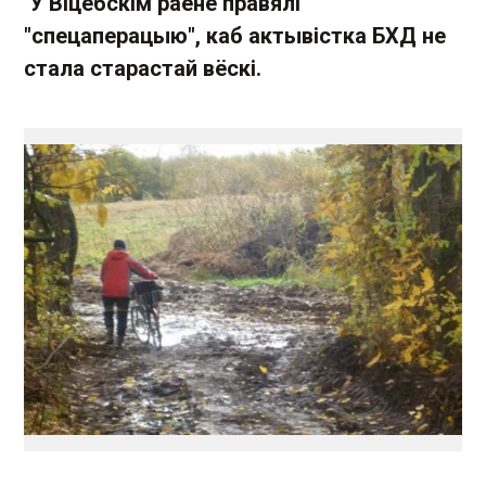
У Віцебскім раёне правялі
"спецаперацыю", каб актывістка БХД не
стала старастай вёскі.