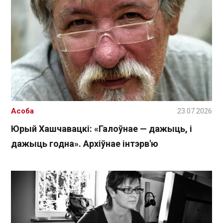
Асоба
23.07.2026
Юрый Хашчавацкі: «Галоўнае — дажыць, і
дажыць годна». Архіўнае інтэрв'ю