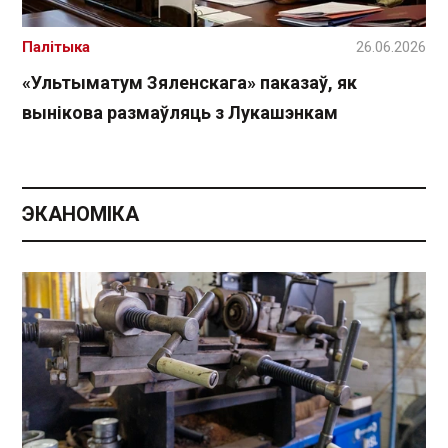
Палітыка
26.06.2026
«Ультыматум Зяленскага» паказаў, як
вынікова размаўляць з Лукашэнкам
ЭКАНОМІКА