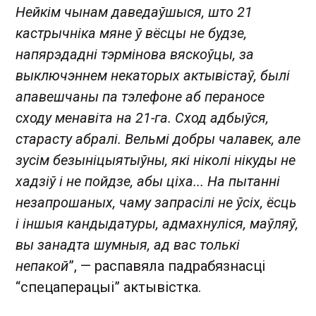
Нейкім чынам даведаўшыся, што 21
кастрычніка мяне ў вёсцы не будзе,
напярэдадні тэрмінова вяскоўцы, за
выключэннем некаторых актывістаў, былі
апавешчаны па тэлефоне аб пераносе
сходу менавіта на 21-га. Сход адбыўся,
старасту абралі. Вельмі добры чалавек, але
зусім безыніцыятыўны, які ніколі нікуды не
хадзіў і не пойдзе, абы ціха... На пытанні
незапрошаных, чаму запрасілі не ўсіх, ёсць
і іншыя кандыдатуры, адмахнуліся, маўляў,
вы занадта шумныя, ад вас толькі
непакой
”, — распавяла падрабязнасці
“спецаперацыі” актывістка.