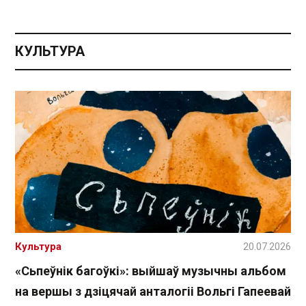
КУЛЬТУРА
Культура
20.07.2026
«Сьпеўнік багоўкі»: выйшаў музычны альбом
на вершы з дзіцячай анталогіі Вольгі Гапеевай