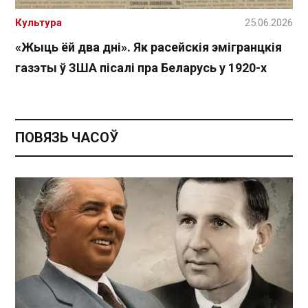
Культура
25.06.2026
«Жыць ёй два дні». Як расейскія эмігранцкія
газэты ў ЗША пісалі пра Беларусь у 1920-х
ПОВЯЗЬ ЧАСОЎ