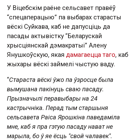
У Віцебскім раёне сельсавет правёў
“спецаперацыю” па выбарах старасты
вёскі Суйкава, каб не дапусціць да
пасады актывістку “Беларускай
хрысціянскай дэмакратыі” Алену
Янушкоўскую, якая
дамагаецца таго
, каб
жыхары вёскі займелі чыстую ваду.
“
Стараста вёскі ўжо па ўзросце была
вымушана пакінуць сваю пасаду.
Прызначылі перавыбары на 24
кастрычніка. Перад тым старшыня
сельсавета Раіса Ярошкіна паведаміла
мне, каб я пра гэтую пасаду нават не
марыла, бо ў яе ёсць "свой чалавек".