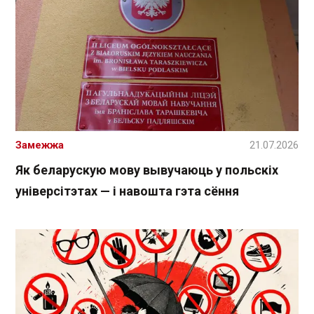
Замежжа
21.07.2026
Як беларускую мову вывучаюць у польскіх
універсітэтах — і навошта гэта сёння