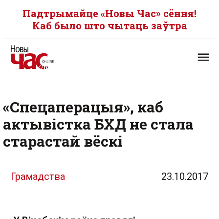
Падтрымайце «Новы Час» сёння!
Каб было што чытаць заўтра
«Спецаперацыя», каб
актывістка БХД не стала
старастай вёскі
Грамадства
23.10.2017