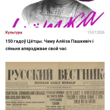
Культура
15.07.2026
150 гадоў Цётцы. Чаму Алёіза Пашкевіч і
сёньня апярэджвае свой час