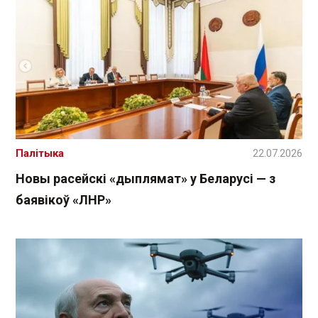
Палітыка
22.07.2026
Новы расейскі «дыплямат» у Беларусі — з
баявікоў «ЛНР»