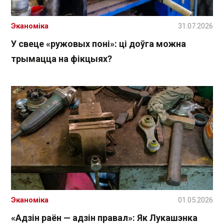
Эканоміка
31.07.2026
У свеце «ружовых поні»: ці доўга можна
трымацца на фікцыях?
Эканоміка
01.05.2026
«Адзін раён — адзін правал»: Як Лукашэнка