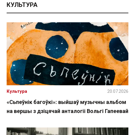
КУЛЬТУРА
Культура
20.07.2026
«Сьпеўнік багоўкі»: выйшаў музычны альбом
на вершы з дзіцячай анталогіі Вольгі Гапеевай