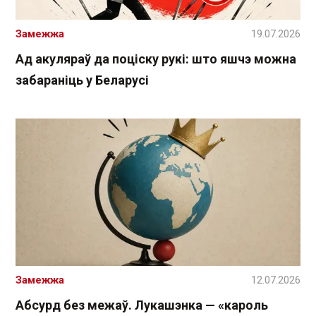
Замежжа
19.07.2026
Ад акуляраў да поціску рукі: што яшчэ можна
забараніць у Беларусі
Замежжа
12.07.2026
Абсурд без межаў. Лукашэнка — «кароль