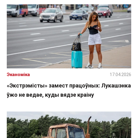
Эканоміка
17.04.2026
«Экстрэмісты» замест працоўных: Лукашэнка
ўжо не ведае, куды вядзе краіну