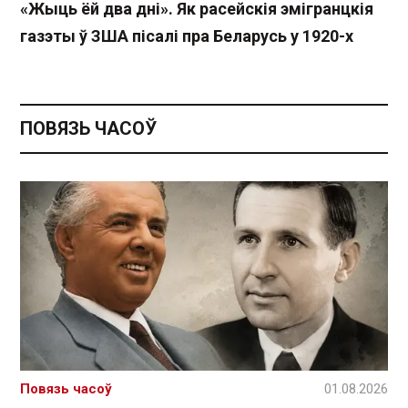
«Жыць ёй два дні». Як расейскія эмігранцкія
газэты ў ЗША пісалі пра Беларусь у 1920-х
ПОВЯЗЬ ЧАСОЎ
Повязь часоў
01.08.2026