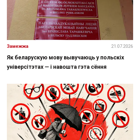
Замежжа
21.07.2026
Як беларускую мову вывучаюць у польскіх
універсітэтах — і навошта гэта сёння