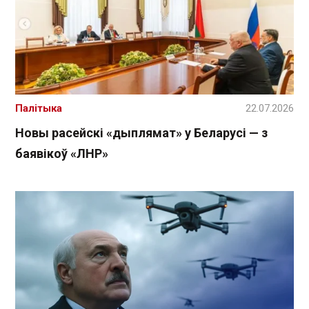
Палітыка
22.07.2026
Новы расейскі «дыплямат» у Беларусі — з
баявікоў «ЛНР»