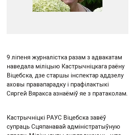
9 ліпеня журналістка разам з адвакатам
наведала міліцыю Кастрычніцкага раёну
Віцебска, дзе старшы інспектар аддзелу
аховы правапарадку і прафілактыкі
Сяргей Вяракса азнаёміў яе з пратаколам.
Кастрычніцкі РАУС Віцебска завёў
супраць Сцяпанавай адміністратыўную