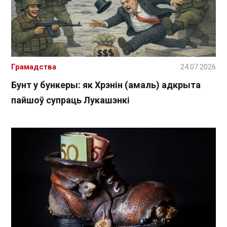
Грамадства
24.07.2026
Бунт у бункеры: як Хрэнін (амаль) адкрыта
пайшоў супраць Лукашэнкі