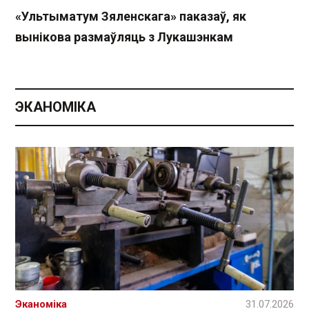
«Ультыматум Зяленскага» паказаў, як
вынікова размаўляць з Лукашэнкам
ЭКАНОМІКА
Эканоміка
31.07.2026