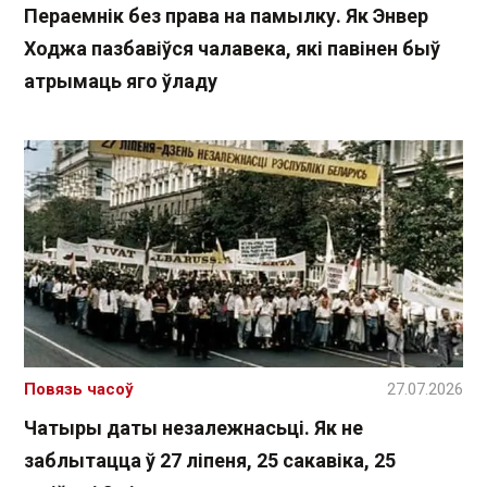
Пераемнік без права на памылку. Як Энвер
Ходжа пазбавіўся чалавека, які павінен быў
атрымаць яго ўладу
Повязь часоў
27.07.2026
Чатыры даты незалежнасьці. Як не
заблытацца ў 27 ліпеня, 25 сакавіка, 25