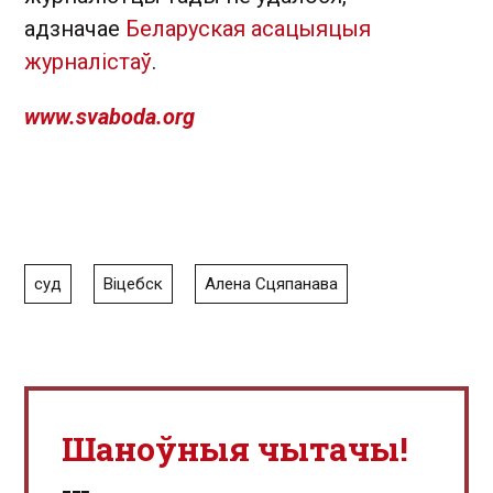
адзначае
Беларуская асацыяцыя
журналістаў
.
www.svaboda.org
суд
Віцебск
Алена Сцяпанава
Шаноўныя чытачы!