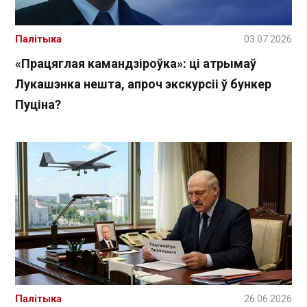
Палітыка
03.07.2026
«Працяглая камандзіроўка»: ці атрымаў
Лукашэнка нешта, апроч экскурсіі ў бункер
Пуціна?
Палітыка
26.06.2026