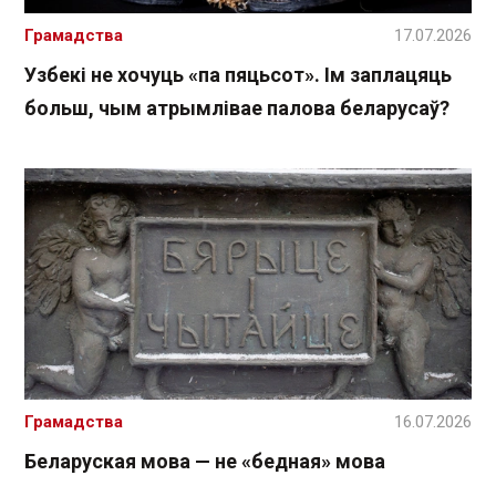
Грамадства
17.07.2026
Узбекі не хочуць «па пяцьсот». Ім заплацяць
больш, чым атрымлівае палова беларусаў?
Грамадства
16.07.2026
Беларуская мова — не «бедная» мова