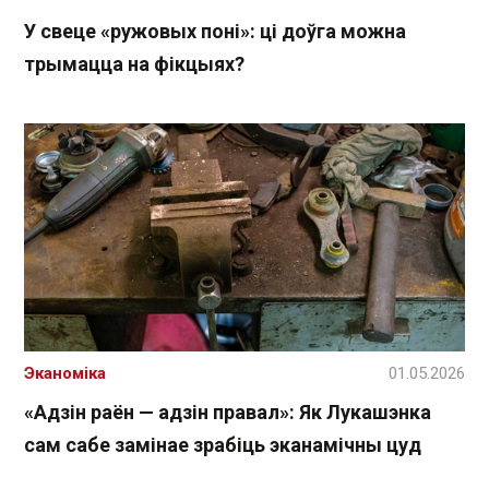
У свеце «ружовых поні»: ці доўга можна
трымацца на фікцыях?
Эканоміка
01.05.2026
«Адзін раён — адзін правал»: Як Лукашэнка
сам сабе замінае зрабіць эканамічны цуд