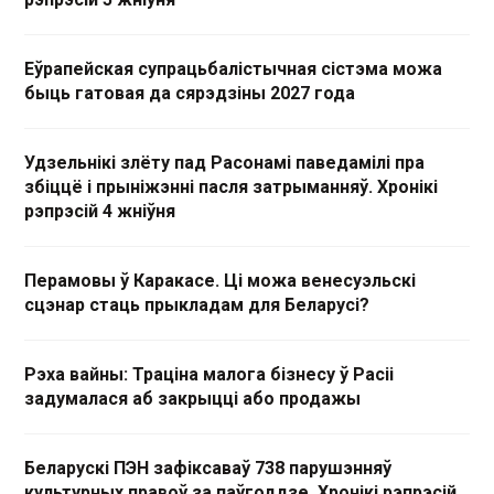
Еўрапейская супрацьбалістычная сістэма можа
быць гатовая да сярэдзіны 2027 года
Удзельнікі злёту пад Расонамі паведамілі пра
збіццё і прыніжэнні пасля затрыманняў. Хронікі
рэпрэсій 4 жніўня
Перамовы ў Каракасе. Ці можа венесуэльскі
сцэнар стаць прыкладам для Беларусі?
Рэха вайны: Траціна малога бізнесу ў Расіі
задумалася аб закрыцці або продажы
Беларускі ПЭН зафіксаваў 738 парушэнняў
культурных правоў за паўгоддзе. Хронікі рэпрэсій