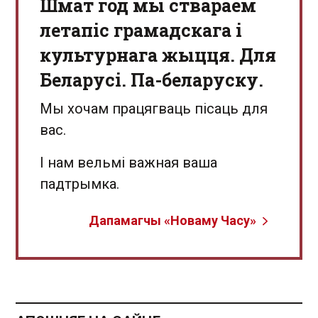
Шмат год мы ствараем
летапіс грамадскага і
культурнага жыцця. Для
Беларусі. Па-беларуску.
Мы хочам працягваць пісаць для
вас.
І нам вельмі важная ваша
падтрымка.
Дапамагчы «Новаму Часу»