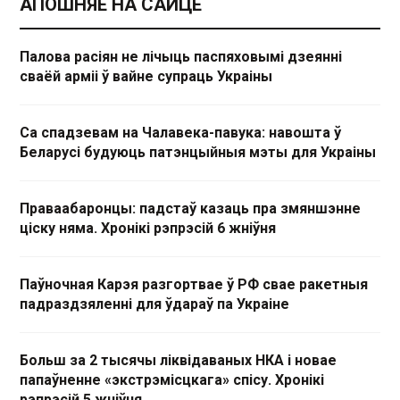
АПОШНЯЕ НА САЙЦЕ
Палова расіян не лічыць паспяховымі дзеянні
сваёй арміі ў вайне супраць Украіны
Са спадзевам на Чалавека-павука: навошта ў
Беларусі будуюць патэнцыйныя мэты для Украіны
Праваабаронцы: падстаў казаць пра змяншэнне
ціску няма. Хронікі рэпрэсій 6 жніўня
Паўночная Карэя разгортвае ў РФ свае ракетныя
падраздзяленні для ўдараў па Украіне
Больш за 2 тысячы ліквідаваных НКА і новае
папаўненне «экстрэмісцкага» спісу. Хронікі
рэпрэсій 5 жніўня