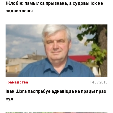
Жлобін: памылка прызнана, а судовы іск не
задаволены
Грамадства
14.07.2013
Іван Шэга паспрабуе аднавіцца на працы праз
суд