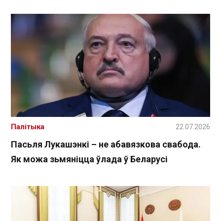
Палітыка
22.07.2026
Пасьля Лукашэнкі – не абавязкова свабода.
Як можа зьмяніцца ўлада ў Беларусі