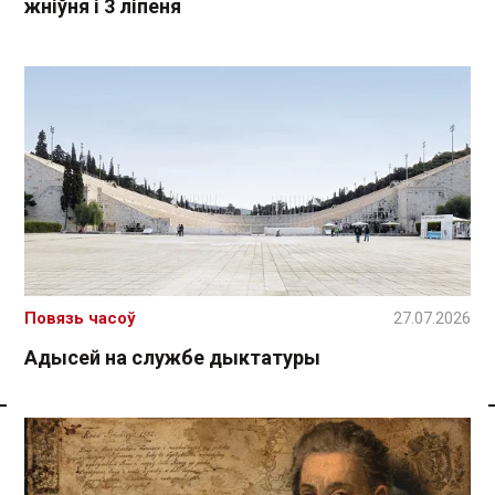
жніўня і 3 ліпеня
Повязь часоў
27.07.2026
Адысей на службе дыктатуры
Спасылка без VPN