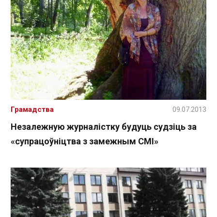
Грамадства
09.07.2013
Незалежную журналістку будуць судзіць за
«супрацоўніцтва з замежным СМІ»