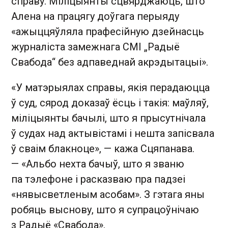
справу. Міліцыянты сцвярджаюць, што
Алена на працягу доўгага перыяду
«ажыццяўляла прафесійную дзейнасць
журналіста замежнага СМІ „Радыё
Свабода“ без адпаведнай акрэдытацыі».
«У матэрыялах справы, якія перадаюцца
ў суд, сярод доказаў ёсць і такія: маўляў,
міліцыянты бачылі, што я прысутнічала
ў судах над актывістамі і нешта запісвала
ў сваім блакноце», — кажа Сцяпанава.
— «Альбо нехта бачыў, што я званю
па тэлефоне і расказваю пра падзеі
«нявысветленым асобам». З гэтага яны
робяць выснову, што я супрацоўнічаю
з Радыё «Свабода».