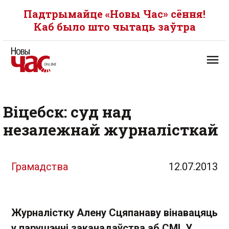
Падтрымайце «Новы Час» сёння!
Каб было што чытаць заўтра
Віцебск: суд над
незалежнай журналісткай
Грамадства
12.07.2013
Журналістку Алену Сцяпанаву вінавацяць
у парушэнні заканадаўства аб СМІ. У