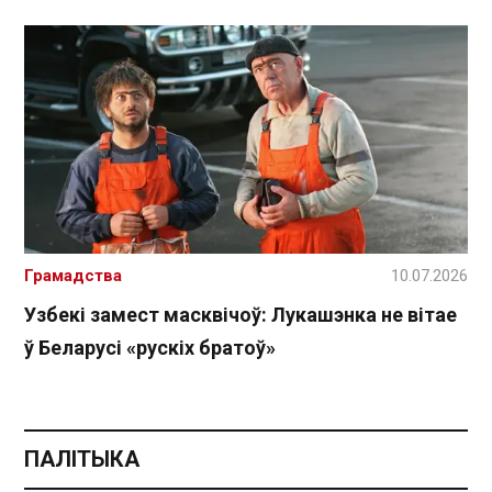
Грамадства
10.07.2026
Узбекі замест масквічоў: Лукашэнка не вітае
ў Беларусі «рускіх братоў»
ПАЛІТЫКА