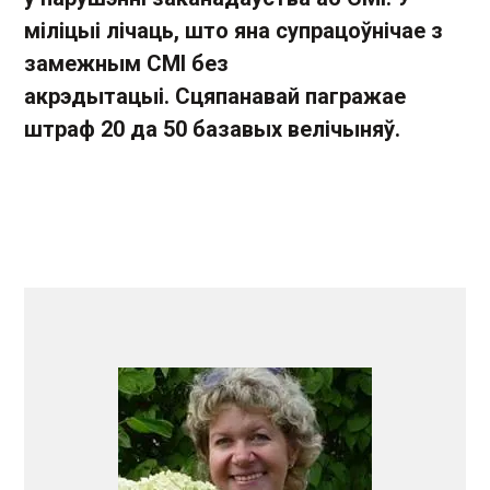
міліцыі лічаць, што яна супрацоўнічае з
замежным СМІ без
акрэдытацыі. Сцяпанавай пагражае
штраф 20 да 50 базавых велічыняў.