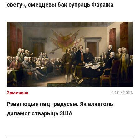
свету», смеццевы бак супраць Фаража
Замежжа
04.07.2026
Рэвалюцыя пад градусам. Як алкаголь
дапамог стварыць ЗША