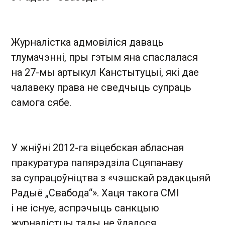
Журналістка адмовіліся даваць
тлумачэнні, пры гэтым яна спаслалася
на 27-мы артыкул Канстытуцыі, які дае
чалавеку права не сведчыць супраць
самога сябе.
У жніўні 2012-га віцебская абласная
пракуратура папярэдзіла Сцяпанаву
за супрацоўніцтва з «чэшскай рэдакцыяй
Радыё „Свабода“». Хаця такога СМІ
і не існуе, аспрэчыць санкцыю
журналістцы тады не ўдалося,