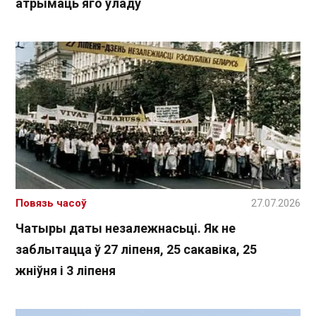
атрымаць яго ўладу
Повязь часоў
27.07.2026
Чатыры даты незалежнасьці. Як не
заблытацца ў 27 ліпеня, 25 сакавіка, 25
жніўня і 3 ліпеня