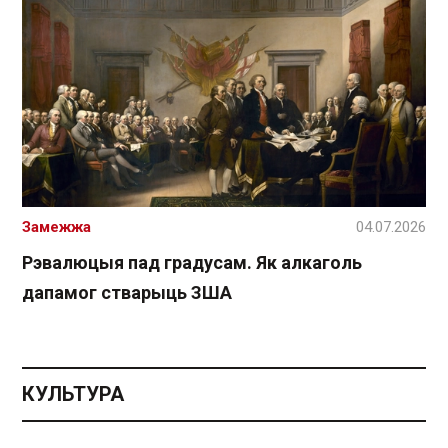
Замежжа
04.07.2026
Рэвалюцыя пад градусам. Як алкаголь
дапамог стварыць ЗША
КУЛЬТУРА