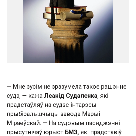
— Мне зусім не зразумела такое рашэнне
суда, — кажа
Леанід Судаленка
, які
прадстаўляў на судзе інтарэсы
прыбіральшчыцы завода Марыі
Міраеўскай. — На судовым пасяджэнні
прысутнічаў юрыст
БМЗ,
які прадставіў