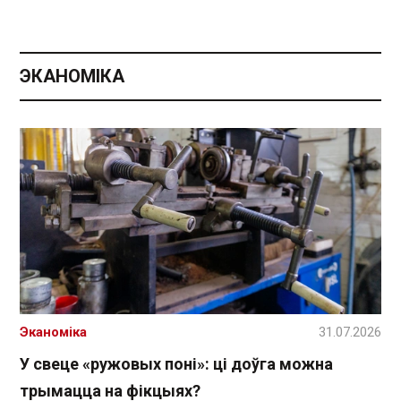
ЭКАНОМІКА
Эканоміка
31.07.2026
У свеце «ружовых поні»: ці доўга можна
трымацца на фікцыях?