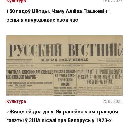
Культура
15.07.2026
150 гадоў Цётцы. Чаму Алёіза Пашкевіч і
сёньня апярэджвае свой час
Культура
25.06.2026
«Жыць ёй два дні». Як расейскія эмігранцкія
газэты ў ЗША пісалі пра Беларусь у 1920-х