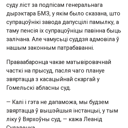
суду ліст за подпісам генеральнага
дырэктара БМЗ, у якім было сказана, што
супрацоўнікі завода дапусцілі памылку, а
таму пенсія іх супрацоўніцы павінна быць
залічана. Але чамусьці суддзя адмовіла ў
нашым законным патрабаванні.
Праваабаронца чакае матывіровачнай
часткі на прысуд, пасля чаго плануе
звяртацца з касацыйнай скаргай у
Гомельскі абласны суд.
— Калі і гэта не дапаможа, мы будзем
звяртацца ў вышэйшыя інстанцыі, у тым
ліку ў Вярхоўны суд, — кажа Леанід
Судаленка.