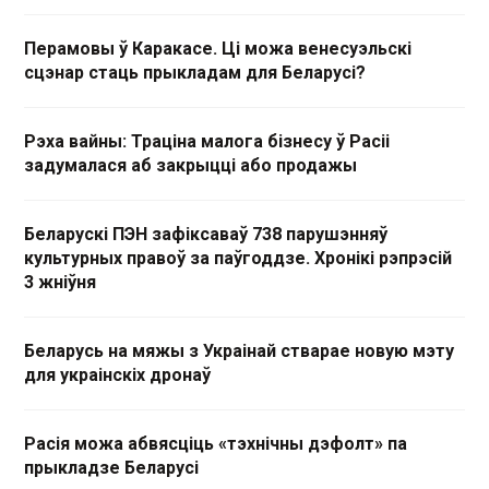
Перамовы ў Каракасе. Ці можа венесуэльскі
сцэнар стаць прыкладам для Беларусі?
Рэха вайны: Траціна малога бізнесу ў Расіі
задумалася аб закрыцці або продажы
Беларускі ПЭН зафіксаваў 738 парушэнняў
культурных правоў за паўгоддзе. Хронікі рэпрэсій
3 жніўня
Беларусь на мяжы з Украінай стварае новую мэту
для украінскіх дронаў
Расія можа абвясціць «тэхнічны дэфолт» па
прыкладзе Беларусі