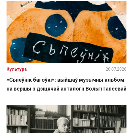
Культура
20.07.2026
«Сьпеўнік багоўкі»: выйшаў музычны альбом
на вершы з дзіцячай анталогіі Вольгі Гапеевай