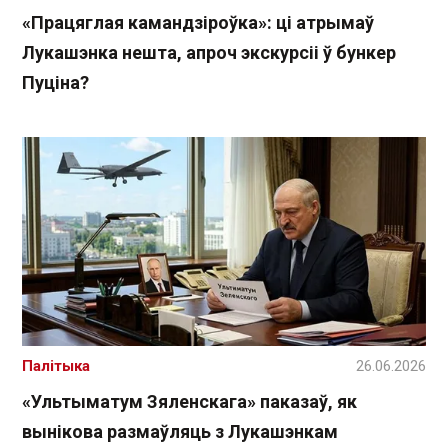
«Працяглая камандзіроўка»: ці атрымаў
Лукашэнка нешта, апроч экскурсіі ў бункер
Пуціна?
Палітыка
26.06.2026
«Ультыматум Зяленскага» паказаў, як
вынікова размаўляць з Лукашэнкам