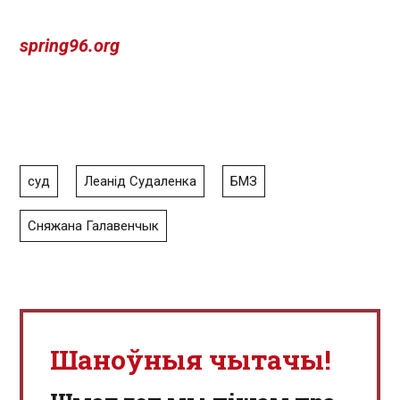
spring96.org
суд
Леанід Судаленка
БМЗ
Сняжана Галавенчык
Шаноўныя чытачы!