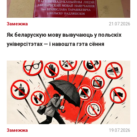
Замежжа
21.07.2026
Як беларускую мову вывучаюць у польскіх
універсітэтах — і навошта гэта сёння
Замежжа
19.07.2026