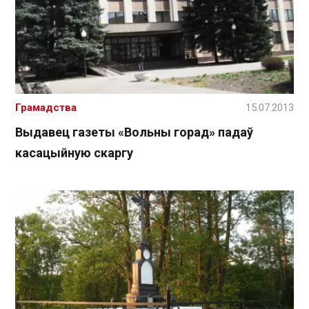
Грамадства
15.07.2013
Выдавец газеты «Вольны горад» падаў
касацыйную скаргу