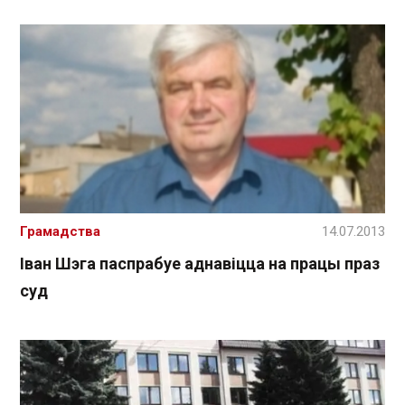
Грамадства
14.07.2013
Іван Шэга паспрабуе аднавіцца на працы праз
суд