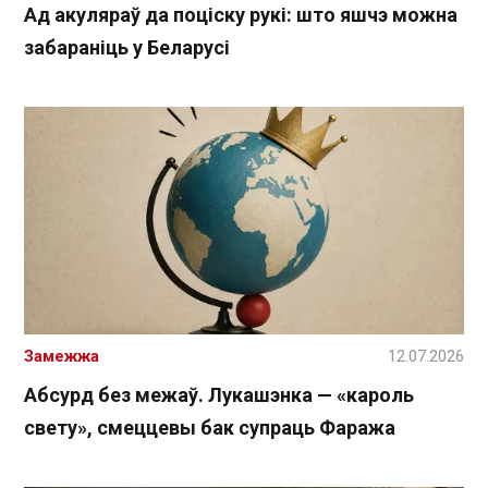
Ад акуляраў да поціску рукі: што яшчэ можна
забараніць у Беларусі
Замежжа
12.07.2026
Абсурд без межаў. Лукашэнка — «кароль
свету», смеццевы бак супраць Фаража