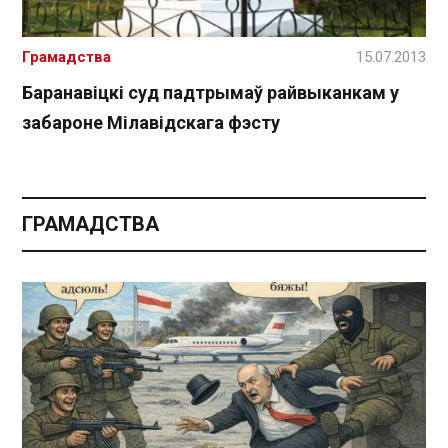
Грамадства
15.07.2013
Баранавіцкі суд падтрымаў райвыканкам у
забароне Мілавідскага фэсту
ГРАМАДСТВА