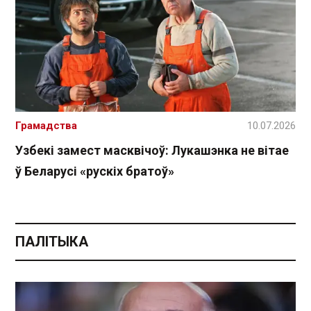
Грамадства
10.07.2026
Узбекі замест масквічоў: Лукашэнка не вітае
ў Беларусі «рускіх братоў»
ПАЛІТЫКА