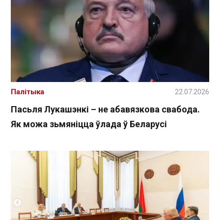
Палітыка
22.07.2026
Пасьля Лукашэнкі – не абавязкова свабода.
Як можа зьмяніцца ўлада ў Беларусі