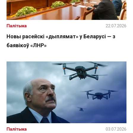
Палітыка
22.07.2026
Новы расейскі «дыплямат» у Беларусі — з
баявікоў «ЛНР»
Палітыка
03.07.2026