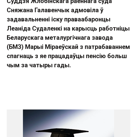
Суддзя Жлобінскага раённага суда
Сняжана Галавенчык адмовіла ў
задавальненні іску праваабаронцы
Леаніда Судаленкі на карысць работніцы
Беларускага металургічнага завода
(БМЗ) Марыі Міраеўскай з патрабаваннем
спагнаць з яе працадаўцы пенсію больш
чым за чатыры гады.