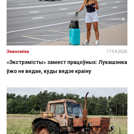
Эканоміка
17.04.2026
«Экстрэмісты» замест працоўных: Лукашэнка
ўжо не ведае, куды вядзе краіну