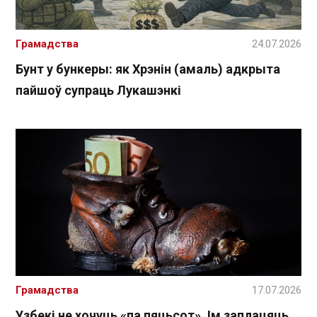
Грамадства
24.07.2026
Бунт у бункеры: як Хрэнін (амаль) адкрыта
пайшоў супраць Лукашэнкі
Грамадства
17.07.2026
Узбекі не хочуць «па пяцьсот». Ім заплацяць