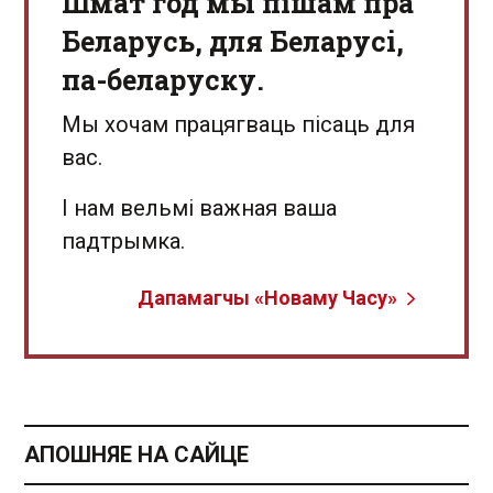
Шмат год мы пішам пра
Беларусь, для Беларусі,
па-беларуску.
Мы хочам працягваць пісаць для
вас.
І нам вельмі важная ваша
падтрымка.
Дапамагчы «Новаму Часу»
АПОШНЯЕ НА САЙЦЕ