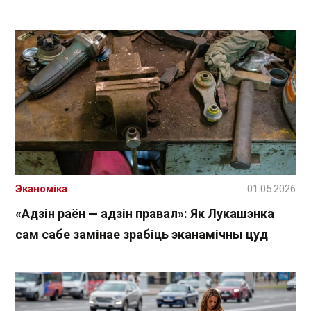
Эканоміка
01.05.2026
«Адзін раён — адзін правал»: Як Лукашэнка
сам сабе замінае зрабіць эканамічны цуд