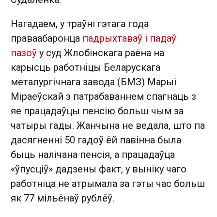
Нагадаем, у траўні гэтага года
праваабаронца
падрыхтаваў і падаў
пазоў
у суд Жлобінскага раёна на
карысць работніцы Беларускага
металургічнага завода (БМЗ) Марыі
Міраеўскай з патрабаваннем спагнаць з
яе працадаўцы пенсію больш чым за
чатыры гады. Жанчына не ведала, што па
дасягненні 50 гадоў ёй павінна была
быць налічана пенсія, а працадаўца
«ўпусціў» дадзены факт, у выніку чаго
работніца не атрымала за гэты час больш
як 77 мільёнаў рублёў.