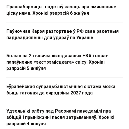
Праваабаронцы: падстаў казаць пра змяншэнне
ціску няма. Хронікі рэпрэсій 6 жніўня
Паўночная Карэя разгортвае ў РФ свае ракетныя
падраздзяленні для ўдараў па Украіне
Больш за 2 тысячы ліквідаваных НКА і новае
папаўненне «экстрэмісцкага» спісу. Хронікі
рэпрэсій 5 жніўня
Еўрапейская супрацьбалістычная сістэма можа
быць гатовая да сярэдзіны 2027 года
Удзельнікі злёту пад Расонамі паведамілі пра
збіццё і прыніжэнні пасля затрыманняў. Хронікі
рэпрэсій 4 жніўня