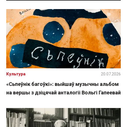
Культура
20.07.2026
«Сьпеўнік багоўкі»: выйшаў музычны альбом
на вершы з дзіцячай анталогіі Вольгі Гапеевай