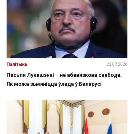
Палітыка
22.07.2026
Пасьля Лукашэнкі – не абавязкова свабода.
Як можа зьмяніцца ўлада ў Беларусі