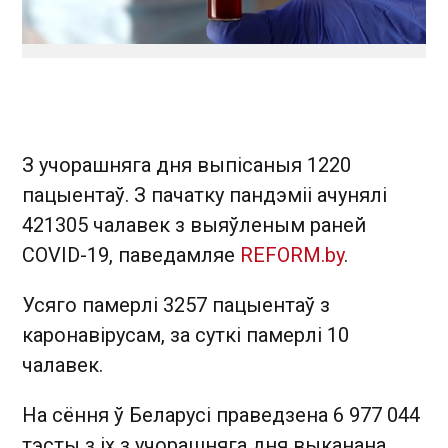
З учорашняга дня выпісаныя 1220
пацыентаў. З пачатку пандэміі ачунялі
421305 чалавек з выяўленым раней
COVID-19, паведамляе
REFORM.by
.
Усяго памерлі 3257 пацыентаў з
каронавірусам, за суткі памерлі 10
чалавек.
На сёння ў Беларусі праведзена 6 977 044
тэсты з іх з учорашняга дня выканана