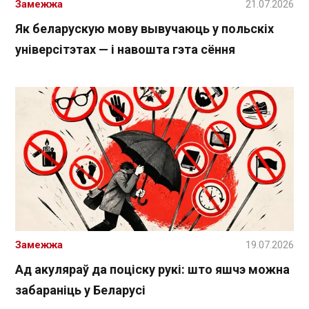
Замежжа
21.07.2026
Як беларускую мову вывучаюць у польскіх
універсітэтах — і навошта гэта сёння
Замежжа
19.07.2026
Ад акуляраў да поціску рукі: што яшчэ можна
забараніць у Беларусі