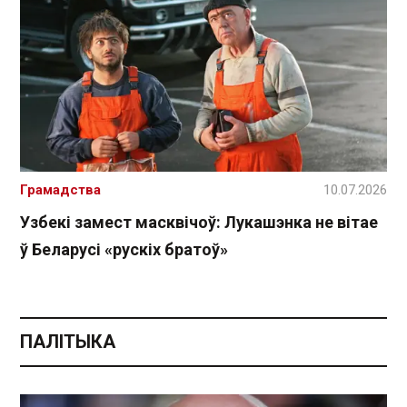
Грамадства
10.07.2026
Узбекі замест масквічоў: Лукашэнка не вітае
ў Беларусі «рускіх братоў»
ПАЛІТЫКА