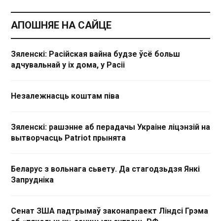
АПОШНЯЕ НА САЙЦЕ
Зяленскі: Расійская вайна будзе ўсё больш
адчувальнай у іх дома, у Расіі
Незалежнасць коштам піва
Зяленскі: рашэнне аб перадачы Украіне ліцэнзій на
вытворчасць Patriot прынята
Беларус з вольнага сьвету. Да стагодзьдзя Янкі
Запрудніка
Сенат ЗША падтрымаў законапраект Ліндсі Грэма