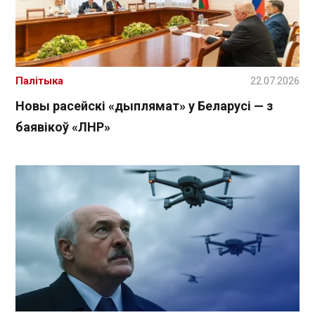
Палітыка
22.07.2026
Новы расейскі «дыплямат» у Беларусі — з
баявікоў «ЛНР»