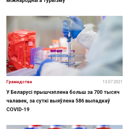
міжнароднага турызму
Грамадства
13.07.2021
У Беларусі прышчэплена больш за 700 тысяч
чалавек, за суткі выяўлена 586 выпадкаў
COVID-19