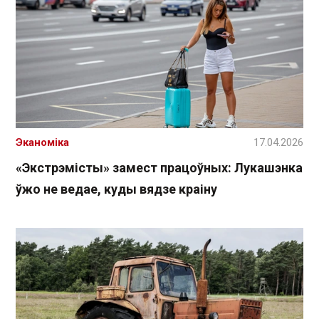
Эканоміка
17.04.2026
«Экстрэмісты» замест працоўных: Лукашэнка
ўжо не ведае, куды вядзе краіну