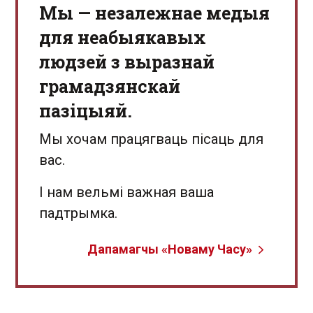
Мы — незалежнае медыя
для неабыякавых
людзей з выразнай
грамадзянскай
пазіцыяй.
Мы хочам працягваць пісаць для
вас.
І нам вельмі важная ваша
падтрымка.
Дапамагчы «Новаму Часу»