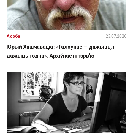
Асоба
23.07.2026
Юрый Хашчавацкі: «Галоўнае — дажыць, і
дажыць годна». Архіўнае інтэрв'ю
Спасылка без VPN