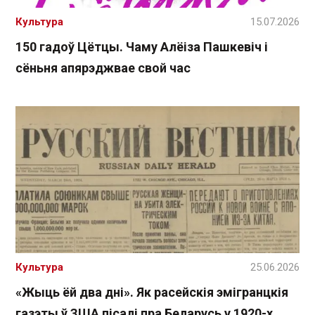
Культура
15.07.2026
150 гадоў Цётцы. Чаму Алёіза Пашкевіч і
сёньня апярэджвае свой час
Культура
25.06.2026
«Жыць ёй два дні». Як расейскія эмігранцкія
газэты ў ЗША пісалі пра Беларусь у 1920-х