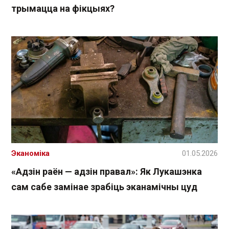
трымацца на фікцыях?
Эканоміка
01.05.2026
«Адзін раён — адзін правал»: Як Лукашэнка
сам сабе замінае зрабіць эканамічны цуд