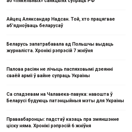
аб «пякельных» санкцыях супраць РФ
Айцец Аляксандар Надсан. Той, хто працягвае
аб'ядноўваць беларусаў
Беларусь запатрабавала ад Польшчы выдаць
журналіста. Хронікі рэпрэсій 7 жніўня
Палова расіян не лічыць паспяховымі дзеянні
сваёй арміі ў вайне супраць Украіны
Са спадзевам на Чалавека-павука: навошта ў
Беларусі будуюць патэнцыйныя мэты для Украіны
Праваабаронцы: падстаў казаць пра змяншэнне
ціску няма. Хронікі рэпрэсій 6 жніўня