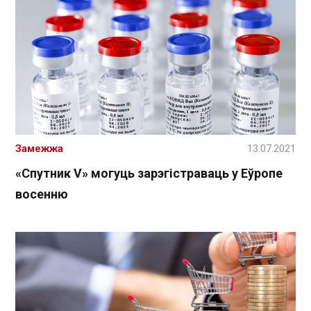
Замежжа
13.07.2021
«Спутник V» могуць зарэгістраваць у Еўропе
восенню