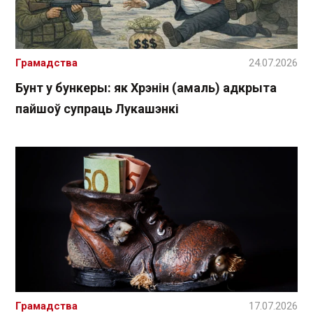
Грамадства
24.07.2026
Бунт у бункеры: як Хрэнін (амаль) адкрыта
пайшоў супраць Лукашэнкі
Грамадства
17.07.2026