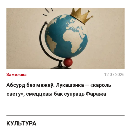
Замежжа
12.07.2026
Абсурд без межаў. Лукашэнка — «кароль
свету», смеццевы бак супраць Фаража
КУЛЬТУРА