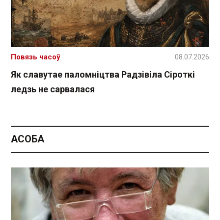
Повязь часоў
08.07.2026
Як славутае паломніцтва Радзівіла Сіроткі
ледзь не сарвалася
АСОБА