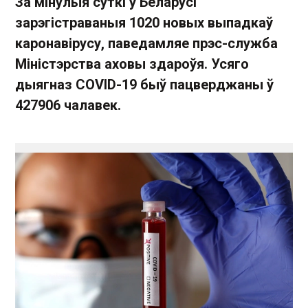
За мінулыя суткі ў Беларусі
зарэгістраваныя 1020 новых выпадкаў
каронавірусу, паведамляе прэс-служба
Міністэрства аховы здароўя. Усяго
дыягназ COVID-19 быў пацверджаны ў
427906 чалавек.