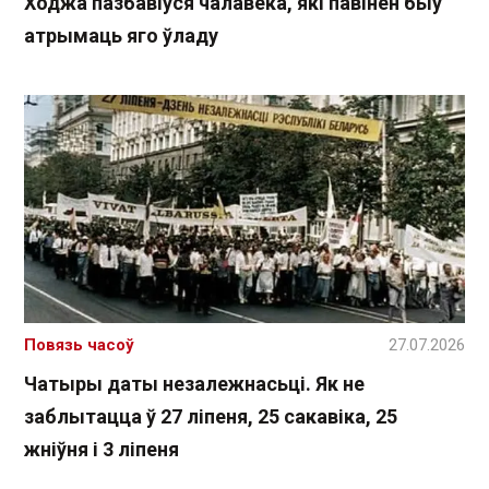
Ходжа пазбавіўся чалавека, які павінен быў
атрымаць яго ўладу
Повязь часоў
27.07.2026
Чатыры даты незалежнасьці. Як не
заблытацца ў 27 ліпеня, 25 сакавіка, 25
жніўня і 3 ліпеня