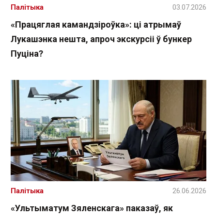
Палітыка
03.07.2026
«Працяглая камандзіроўка»: ці атрымаў
Лукашэнка нешта, апроч экскурсіі ў бункер
Пуціна?
Палітыка
26.06.2026
«Ультыматум Зяленскага» паказаў, як