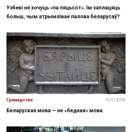
Узбекі не хочуць «па пяцьсот». Ім заплацяць
больш, чым атрымлівае палова беларусаў?
Грамадства
16.07.2026
Беларуская мова — не «бедная» мова