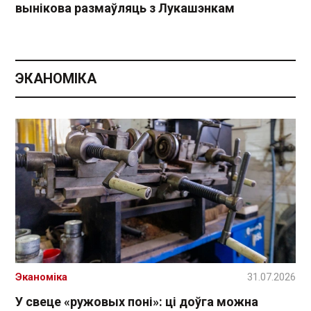
вынікова размаўляць з Лукашэнкам
ЭКАНОМІКА
Эканоміка
31.07.2026
У свеце «ружовых поні»: ці доўга можна