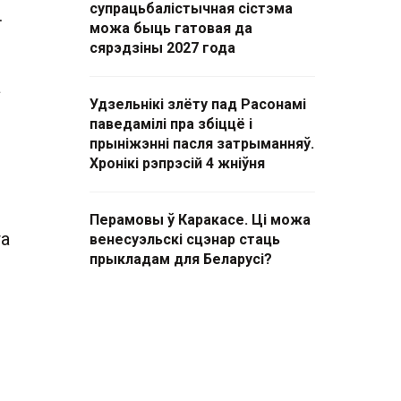
супрацьбалістычная сістэма
.
можа быць гатовая да
сярэдзіны 2027 года
а
Удзельнікі злёту пад Расонамі
паведамілі пра збіццё і
прыніжэнні пасля затрыманняў.
Хронікі рэпрэсій 4 жніўня
Перамовы ў Каракасе. Ці можа
га
венесуэльскі сцэнар стаць
прыкладам для Беларусі?