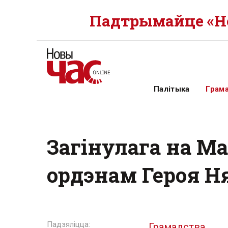
Падтрымайце «Но
Палітыка
Грам
Загінулага на М
ордэнам Героя Н
Грамадства