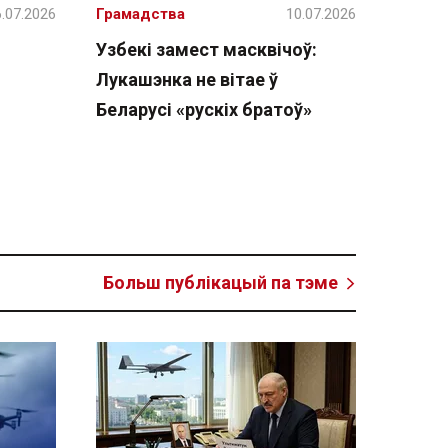
.07.2026
Грамадства
10.07.2026
Узбекі замест масквічоў:
Лукашэнка не вітае ў
Беларусі «рускіх братоў»
Больш публікацый па тэме