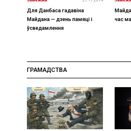
Замежжа
21.11.2014
Замеж
Для Данбаса гадавіна
Майда
Майдана — дзень памяці і
час м
ўсведамлення
ГРАМАДСТВА