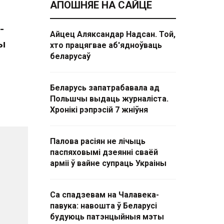
АПОШНЯЕ НА САЙЦЕ
-
Айцец Аляксандар Надсан. Той,
ны
хто працягвае аб'ядноўваць
беларусаў
Беларусь запатрабавала ад
Польшчы выдаць журналіста.
Хронікі рэпрэсій 7 жніўня
Палова расіян не лічыць
паспяховымі дзеянні сваёй
арміі ў вайне супраць Украіны
Са спадзевам на Чалавека-
павука: навошта ў Беларусі
будуюць патэнцыйныя мэты