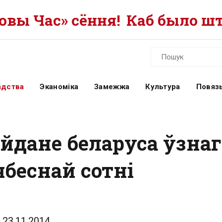
вы Час» сёння!
Каб было шт
адства
Эканоміка
Замежжа
Культура
Повязь
айдане беларуса ўзна
ябеснай сотні
23.11.2014