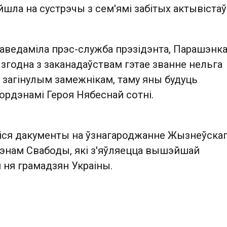
ла на сустрэчы з сем'ямі забітых актывістаў
паведаміла прэс-служба прэзідэнта, Парашэнк
 згодна з заканадаўствам гэтае званне нельга
 загінулым замежнікам, таму яны будуць
ордэнамі Героя Нябеснай сотні.
іся дакументы на ўзнагароджанне Жызнеўска
энам Свабоды, які з'яўляецца вышэйшай
 ня грамадзян Украіны.