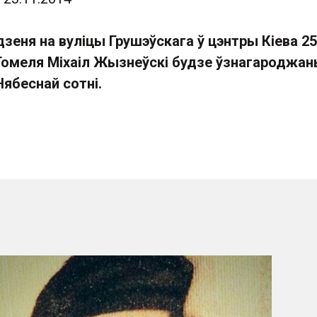
дзеня на вуліцы Грушэўскага ў цэнтры Кіева 25
омеля Міхаіл Жызнеўскі будзе ўзнагароджа
ябеснай сотні.