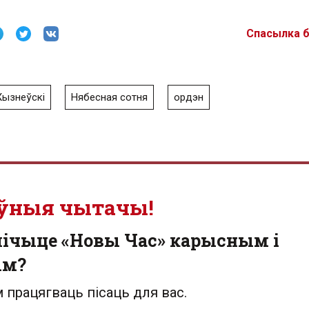
Спасылка 
Жызнеўскі
Нябесная сотня
ордэн
ўныя чытачы!
лічыце «Новы Час» карысным і
ым?
 працягваць пісаць для вас.