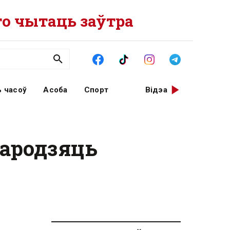
о чытаць заўтра
 часоў
Асоба
Спорт
Відэа
гародзяць