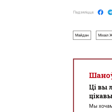
Майдан
Міхаіл 
Шано
Ці вы 
цікав
Мы хочам