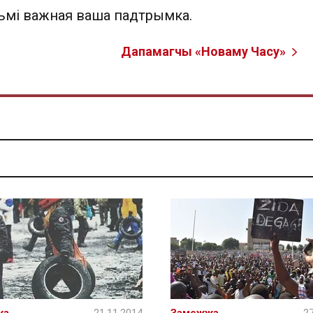
льмі важная ваша падтрымка.
Дапамагчы «Новаму Часу»