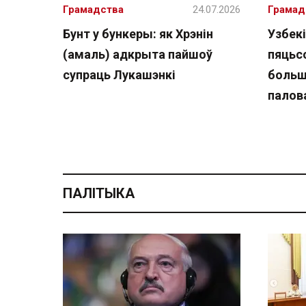
Грамадства
24.07.2026
Грамад
Бунт у бункеры: як Хрэнін
Узбекі
(амаль) адкрыта пайшоў
пяцьсо
супраць Лукашэнкі
больш
палов
ПАЛІТЫКА