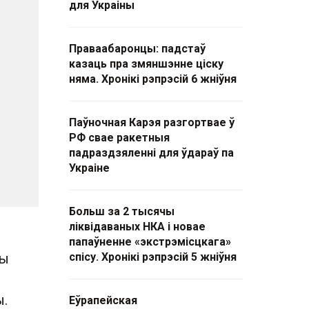
для Украіны
Праваабаронцы: падстаў
казаць пра змяншэнне ціску
няма. Хронікі рэпрэсій 6 жніўня
Паўночная Карэя разгортвае ў
РФ свае ракетныя
падраздзяленні для ўдараў па
Украіне
Больш за 2 тысячы
ліквідаваных НКА і новае
папаўненне «экстрэмісцкага»
ны
спісу. Хронікі рэпрэсій 5 жніўня
ы.
Еўрапейская