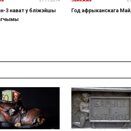
жа
21.11.2014
Замежжа
27
н-3 нават у бліжэйшы
Год афрыканскага Май
агчымы