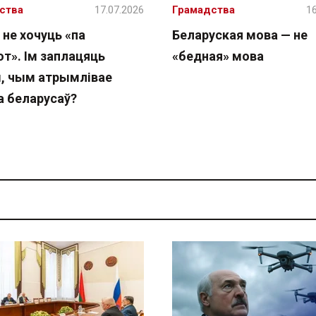
ства
17.07.2026
Грамадства
16
 не хочуць «па
Беларуская мова — не
т». Ім заплацяць
«бедная» мова
, чым атрымлівае
а беларусаў?