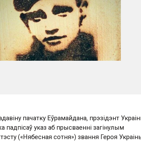
 гадавіну пачатку Еўрамайдана, прэзідэнт Украі
 падпісаў указ аб прысваенні загінулым
тэсту («Нябесная сотня») звання Героя Украін