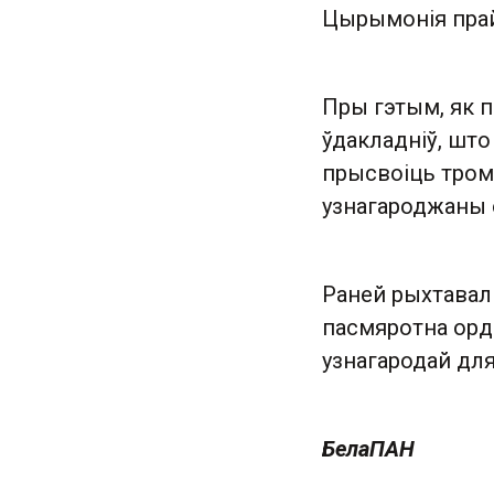
Цырымонія прайш
Пры гэтым, як 
ўдакладніў, што
прысвоіць тром
узнагароджаны 
Раней рыхтавал
пасмяротна орд
узнагародай для
БелаПАН