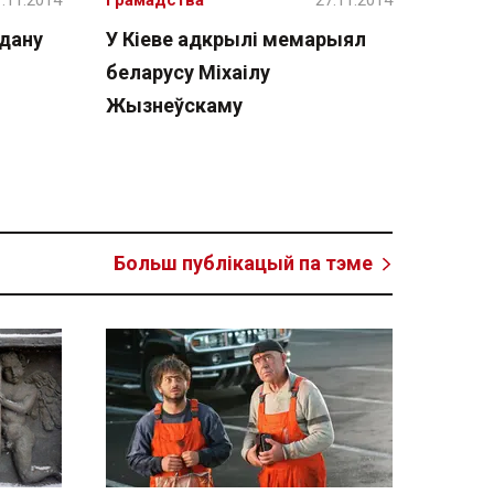
.11.2014
Грамадства
27.11.2014
дану
У Кіеве адкрылі мемарыял
беларусу Міхаілу
Жызнеўскаму
Больш публікацый па тэме