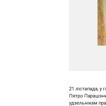
21 лістапада, у
Пятро Парашэнка
удзельнікам пра